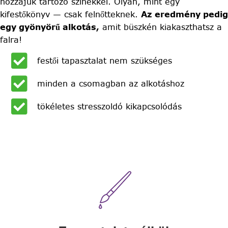
hozzájuk tartozó színekkel. Olyan, mint egy
kifestőkönyv — csak felnőtteknek.
Az eredmény pedig
egy gyönyörű alkotás,
amit büszkén kiakaszthatsz a
falra!
festői tapasztalat nem szükséges
minden a csomagban az alkotáshoz
tökéletes stresszoldó kikapcsolódás