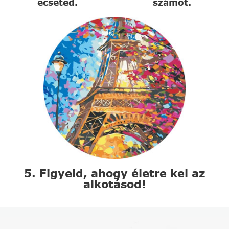
ecseted.
számot.
5. Figyeld, ahogy életre kel az
alkotásod!