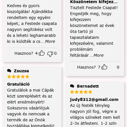
Köszönetem kifejezése és
Kedves és gyors
Tisztelt Festede Csapat!
kiszolgálás! Ajándékba
Engedjék meg, hogy
rendeltem egy egyéni
kifejezzem
képet; a Festede csapata
köszönetemet az évek
nagyon segítőkész volt
óta tartó jó
és a lehető leghamarabb
tapasztalataim
ki is küldték a cs
...More
kifejezésére, valamint
problémám
Hasznos?
4
0
feltárásár
...More
Hasznos?
7
0
Zsuzsa
Gratuláció
Bernadett
Gratulálok a mai Cápák
közt szereplésért és az
judy8312@gmail.com
elért eredményért!
Az új festék tényleg
Sokszoros vásárlójuk
nagyon jól fog, végre a
vagyok és nemcsak a
világos színeket nem kell
termék de az Önök
2-3x átfesteni. 1-2 szín
hozzáállása kiemelkedő!