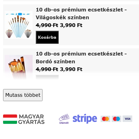
10 db-os prémium ecsetkészlet -
Világoskék színben
4,990
Ft
3,990
Ft
Kosárba
10 db-os prémium ecsetkészlet -
Bordó színben
4,990
Ft
3,990
Ft
Kosárba
Mutass többet
Asztali fa festőállvány
5,490
Ft
4,490
Ft
Kosárba
Világítós, asztalra állítható