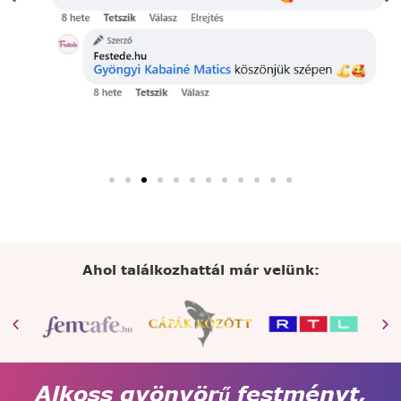
Ahol találkozhattál már velünk:
Alkoss gyönyörű festményt,