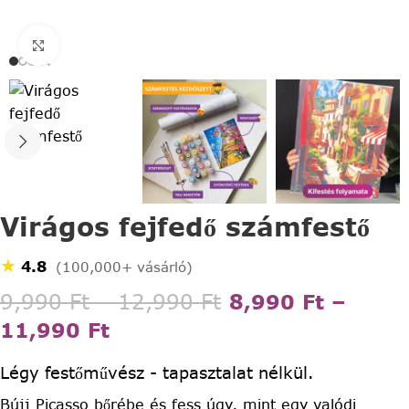
Click to enlarge
Virágos fejfedő számfestő
★
4.8
(100,000+ vásárló)
9,990
Ft
–
12,990
Ft
8,990
Ft
–
11,990
Ft
Légy festőművész - tapasztalat nélkül.
Bújj Picasso bőrébe és fess úgy, mint egy valódi