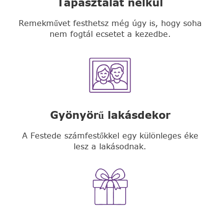
Tapasztalat nélkül
Remekművet festhetsz még úgy is, hogy soha
nem fogtál ecsetet a kezedbe.
Gyönyörű lakásdekor
A Festede számfestőkkel egy különleges éke
lesz a lakásodnak.