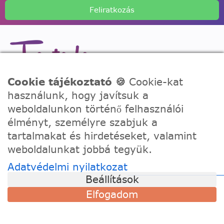
Feliratkozás
Cookie tájékoztató 🍪
Cookie-kat
A Festede számozott kifestőkkel te is alkothatsz, akár egy
használunk, hogy javítsuk a
igazi művész! Fesd meg a remekműved korábbi
tapasztalat nélkül, töltődj fel és fejezd ki a kreativitásod!
weboldalunkon történő felhasználói
élményt, személyre szabjuk a
TÁMOGATÁS
tartalmakat és hirdetéseket, valamint
weboldalunkat jobbá tegyük.
Szállítási információk
Adatvédelmi nyilatkozat
Visszaküldés és csere
Beállítások
Gyakori kérdések
Elfogadom
Kapcsolat