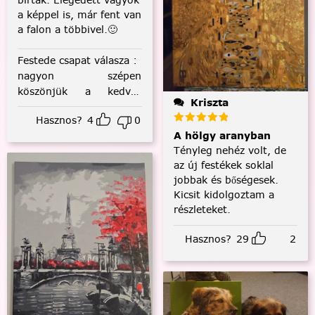
a képpel is, már fent van
a falon a többivel.🙂
Festede csapat válasza
:
nagyon szépen
köszönjük a kedves
Kriszta
visszajelzést! :)
Hasznos?
4
0
A hölgy aranyban
Tényleg nehéz volt, de
az új festékek soklal
jobbak és bőségesek.
Kicsit kidolgoztam a
részleteket.
Hasznos?
29
2