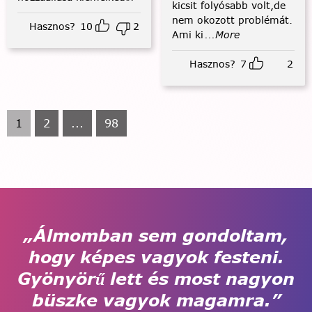
kicsit folyósabb volt,de
nem okozott problémát.
Hasznos?
10
2
Ami ki
...More
Hasznos?
7
2
1
2
...
98
„Álmomban sem gondoltam,
hogy képes vagyok festeni.
Gyönyörű lett és most nagyon
büszke vagyok magamra.”