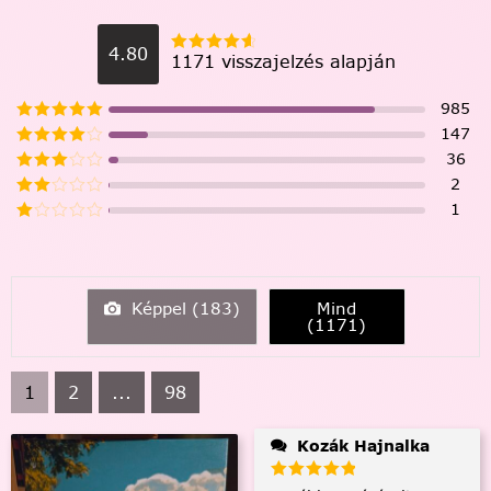
4.80
1171 visszajelzés alapján
985
147
36
2
1
Képpel (
183
)
Mind
(
1171
)
1
2
...
98
Kozák Hajnalka