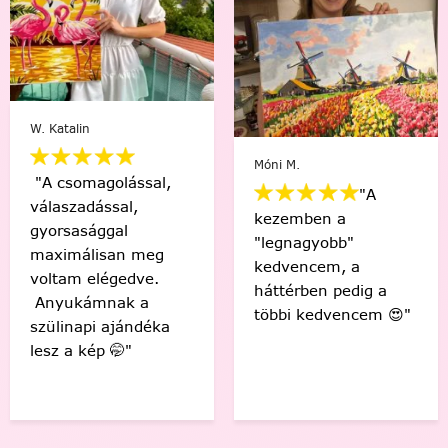
Varga Ági
Barna-S. Barbara
"Engem egy nagyon
"Sziasztok! Elkészült
nehéz időszakon
az első! Csodás
segített át a
érzés, hogy én
festés,megunhatatlan
készítettem ezt a
és szuper a
gyönyörű képet! 🤩
végeredmény!"
Köszönöm! "