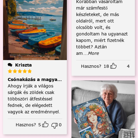
Korábban vásároltam
már számfestő
készleteket, de más
oldalról, mert ott
olcsóbb volt, és
gondoltam ha ugyanazt
kapom, miért fizetnék
többet? Aztán
am
...More
Kriszta
Hasznos?
18
4
Csónakázás a magyar tengeren
Ahogy írják a világos
sárgák és zöldek csak
többszöri átfestéssel
fednek, de elégedett
vagyok az eredménnyel.
Hasznos?
5
0