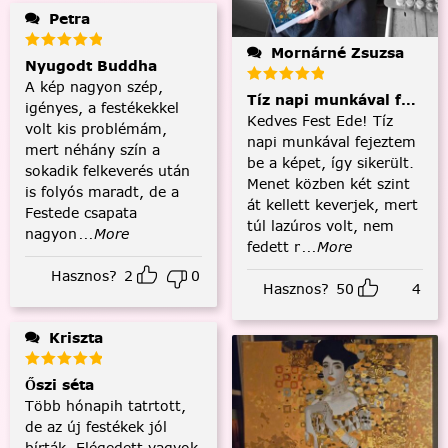
Petra
Mornárné Zsuzsa
Nyugodt Buddha
A kép nagyon szép,
Tíz napi munkával fejezt
igényes, a festékekkel
Kedves Fest Ede! Tíz
volt kis problémám,
napi munkával fejeztem
mert néhány szín a
be a képet, így sikerült.
sokadik felkeverés után
Menet közben két szint
is folyós maradt, de a
át kellett keverjek, mert
Festede csapata
túl lazúros volt, nem
nagyon
...More
fedett r
...More
Hasznos?
2
0
Hasznos?
50
4
Kriszta
Őszi séta
Több hónapih tatrtott,
de az új festékek jól
bírták. Elégedett vagyok