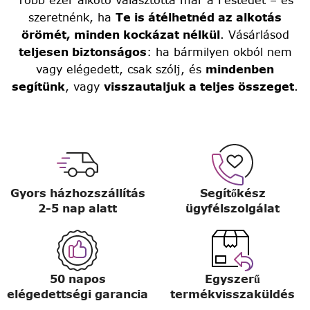
szeretnénk, ha
Te is átélhetnéd az alkotás
örömét, minden kockázat nélkül
. Vásárlásod
teljesen biztonságos
: ha bármilyen okból nem
vagy elégedett, csak szólj, és
mindenben
segítünk
, vagy
visszautaljuk a teljes összeget
.
Gyors házhozszállítás
Segítőkész
2-5 nap alatt
ügyfélszolgálat
50 napos
Egyszerű
elégedettségi garancia
termékvisszaküldés