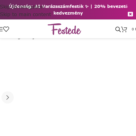
Skip to navigation
Újdonság: AI Varázsszámfestők ✨ | 2
0% bevezető
kedvezmény
Skip to main content
0