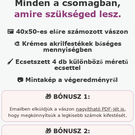
Minden a csomagban,
amire szükséged lesz.
🖼️ 40x50-es előre számozott vászon
🎨 Krémes akrilfestékek bőséges
mennyiségben
🖌️ Ecsetszett 4 db különböző méretű
ecsettel
📷 Mintakép a végeredményről
🎁 BÓNUSZ 1:
Emailben elküldjük a vászon
nagyítható PDF-jét is,
hogy megkönnyítsük a legkisebb számok kifestését.
🎁 BÓNUSZ 2: