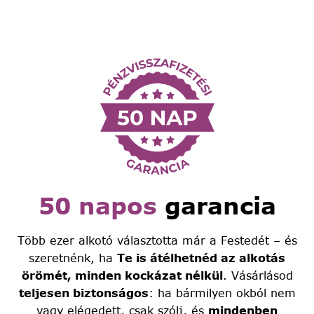
50 napos
garancia
Több ezer alkotó választotta már a Festedét – és
szeretnénk, ha
Te is átélhetnéd az alkotás
örömét, minden kockázat nélkül
. Vásárlásod
teljesen biztonságos
: ha bármilyen okból nem
vagy elégedett, csak szólj, és
mindenben