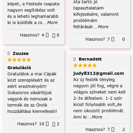
óta tartó jó
képet; a Festede csapata
tapasztalataim
nagyon segítőkész volt
kifejezésére, valamint
és a lehető leghamarabb
problémám
ki is küldték a cs
...More
feltárásár
...More
Hasznos?
4
0
Hasznos?
7
0
Zsuzsa
Bernadett
Gratuláció
judy8312@gmail.com
Gratulálok a mai Cápák
Az új festék tényleg
közt szereplésért és az
nagyon jól fog, végre a
elért eredményért!
világos színeket nem kell
Sokszoros vásárlójuk
2-3x átfesteni. 1-2 szín
vagyok és nemcsak a
kicsit folyósabb volt,de
termék de az Önök
nem okozott problémát.
hozzáállása kiemelkedő!
Ami ki
...More
Hasznos?
10
2
Hasznos?
7
2