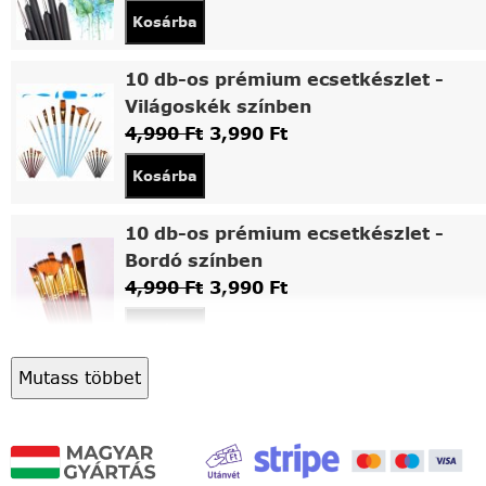
Kosárba
10 db-os prémium ecsetkészlet -
Világoskék színben
4,990
Ft
3,990
Ft
Kosárba
10 db-os prémium ecsetkészlet -
Bordó színben
4,990
Ft
3,990
Ft
Kosárba
Mutass többet
Asztali fa festőállvány
5,490
Ft
4,490
Ft
Kosárba