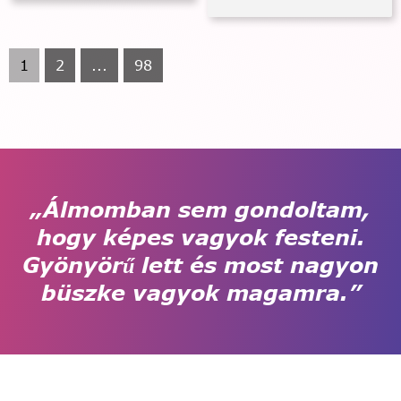
1
2
...
98
„Álmomban sem gondoltam,
hogy képes vagyok festeni.
Gyönyörű lett és most nagyon
büszke vagyok magamra.”