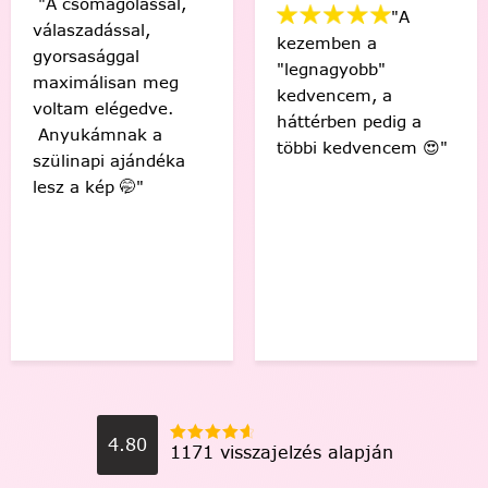
A csomagolással,
"A
álaszadással,
kezemben a
yorsasággal
Va
"legnagyobb"
aximálisan meg
kedvencem, a
oltam elégedve.
háttérben pedig a
"
nyukámnak a
többi kedvencem 😍"
a
zülinapi ajándéka
é
esz a kép 🤭"
k
g
K
4.80
1171 visszajelzés alapján