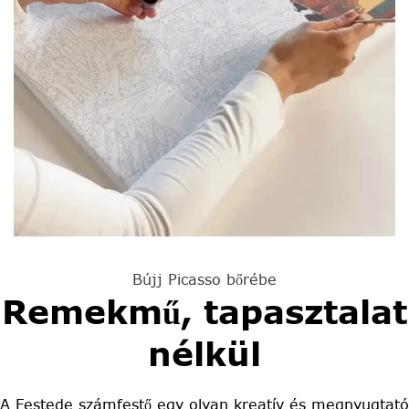
Bújj Picasso bőrébe
Remekmű, tapasztalat
nélkül
A Festede számfestő egy olyan kreatív és megnyugtató