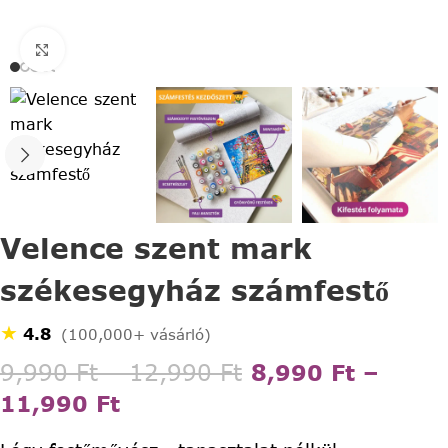
Click to enlarge
Velence szent mark
székesegyház számfestő
★
4.8
(100,000+ vásárló)
9,990
Ft
–
12,990
Ft
8,990
Ft
–
11,990
Ft