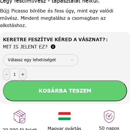
Légy festőművész - tapasztalat nélkül.
Bújj Picasso bőrébe és fess úgy, mint egy valódi
művész. Mindent megtalálsz a csomagban az
alkotáshoz.
KERETRE FESZÍTVE KÉRED A VÁSZNAT?
MIT IS JELENT EZ?
-
+
KOSÁRBA TESZEM
50 napos
Magyar gyártás
20.000 Ft felett