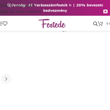
Skip to navigation
Újdonság: AI Varázsszámfestők ✨ | 2
0% bevezető
kedvezmény
Skip to main content
0