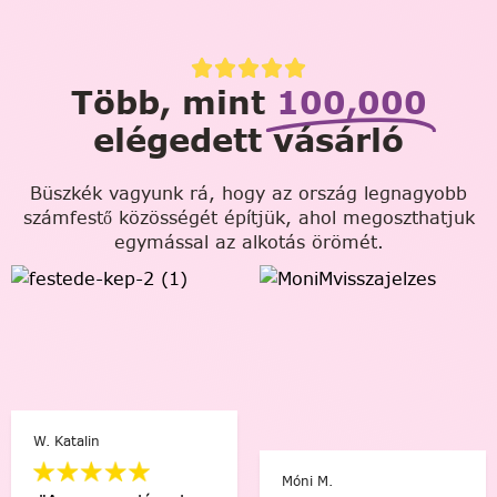
Több, mint
100,000
elégedett vásárló
Büszkék vagyunk rá, hogy az ország legnagyobb
számfestő közösségét építjük, ahol megoszthatjuk
egymással az alkotás örömét.
 Katalin
Móni M.