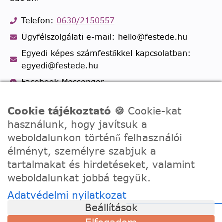
Telefon:
0630/2150557
Ügyfélszolgálati e-mail: hello@festede.hu
Egyedi képes számfestőkkel kapcsolatban:
egyedi@festede.hu
Facebook Messenger
Csatlakozz 19.000 fős
Facebook csoportunkhoz!
Cookie tájékoztató 🍪
Cookie-kat
használunk, hogy javítsuk a
weboldalunkon történő felhasználói
élményt, személyre szabjuk a
tartalmakat és hirdetéseket, valamint
weboldalunkat jobbá tegyük.
Adatvédelmi nyilatkozat
Beállítások
© 2020 - 2026 Festede Kft. Minden jog fenntartva