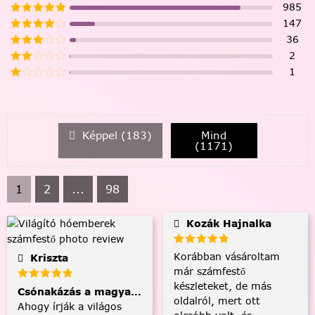
985
147
36
2
1
Képpel (
183
)
Mind
(
1171
)
1
2
...
98
Kozák Hajnalka
Korábban vásároltam
Kriszta
már számfestő
készleteket, de más
Csónakázás a magyar tengeren
oldalról, mert ott
Ahogy írják a világos