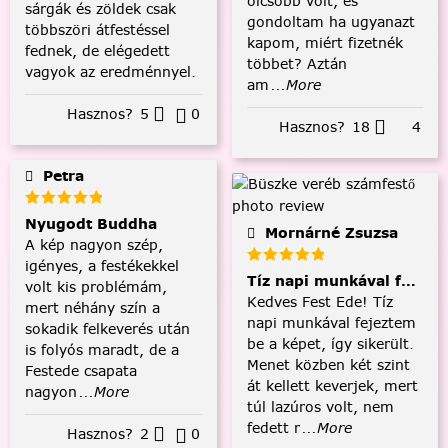
olcsóbb volt, és
sárgák és zöldek csak
gondoltam ha ugyanazt
többszöri átfestéssel
kapom, miért fizetnék
fednek, de elégedett
többet? Aztán
vagyok az eredménnyel.
am
...More
Hasznos?
5
0
Hasznos?
18
4
Petra
Nyugodt Buddha
Mornárné Zsuzsa
A kép nagyon szép,
igényes, a festékekkel
Tíz napi munkával fejezt
volt kis problémám,
Kedves Fest Ede! Tíz
mert néhány szín a
napi munkával fejeztem
sokadik felkeverés után
be a képet, így sikerült.
is folyós maradt, de a
Menet közben két szint
Festede csapata
át kellett keverjek, mert
nagyon
...More
túl lazúros volt, nem
fedett r
...More
Hasznos?
2
0