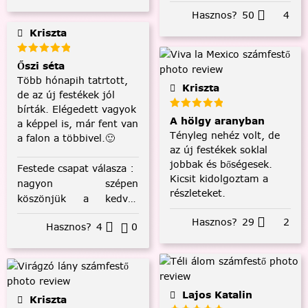
Hasznos?
50
4
Kriszta
Őszi séta
Több hónapih tatrtott,
Kriszta
de az új festékek jól
bírták. Elégedett vagyok
A hölgy aranyban
a képpel is, már fent van
Tényleg nehéz volt, de
a falon a többivel.🙂
az új festékek soklal
jobbak és bőségesek.
Festede csapat válasza
:
Kicsit kidolgoztam a
nagyon szépen
részleteket.
köszönjük a kedves
visszajelzést! :)
Hasznos?
29
2
Hasznos?
4
0
Lajos Katalin
Kriszta