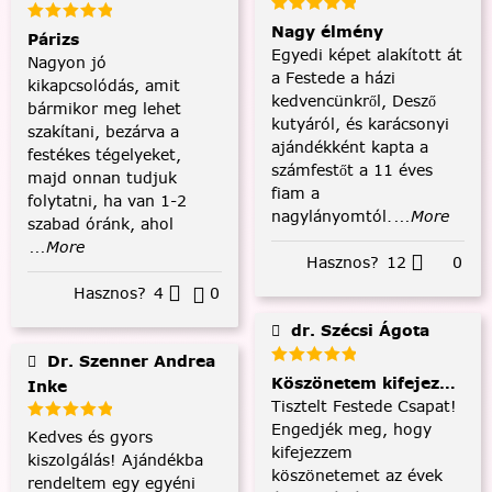
Nagy élmény
Párizs
Egyedi képet alakított át
Nagyon jó
a Festede a házi
kikapcsolódás, amit
kedvencünkről, Desző
bármikor meg lehet
kutyáról, és karácsonyi
szakítani, bezárva a
ajándékként kapta a
festékes tégelyeket,
számfestőt a 11 éves
majd onnan tudjuk
fiam a
folytatni, ha van 1-2
nagylányomtól.
...More
szabad óránk, ahol
...More
Hasznos?
12
0
Hasznos?
4
0
dr. Szécsi Ágota
Dr. Szenner Andrea
Köszönetem kifejezése és
Inke
Tisztelt Festede Csapat!
Engedjék meg, hogy
Kedves és gyors
kifejezzem
kiszolgálás! Ajándékba
köszönetemet az évek
rendeltem egy egyéni