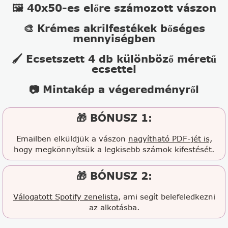
🖼️ 40x50-es előre számozott vászon
🎨 Krémes akrilfestékek bőséges
mennyiségben
🖌️ Ecsetszett 4 db különböző méretű
ecsettel
📷 Mintakép a végeredményről
🎁 BÓNUSZ 1:
Emailben elküldjük a vászon
nagyítható PDF-jét is,
hogy megkönnyítsük a legkisebb számok kifestését.
🎁 BÓNUSZ 2:
Válogatott Spotify zenelista
, ami segít belefeledkezni
az alkotásba.