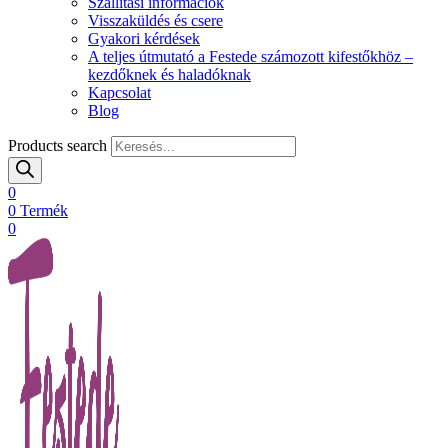
Szállítási információk
Visszaküldés és csere
Gyakori kérdések
A teljes útmutató a Festede számozott kifestőkhöz –
kezdőknek és haladóknak
Kapcsolat
Blog
Products search
0
0
Termék
0