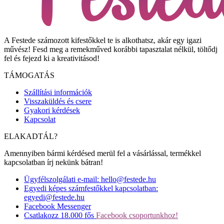
A Festede számozott kifestőkkel te is alkothatsz, akár egy igazi
művész! Fesd meg a remekműved korábbi tapasztalat nélkül, töltődj
fel és fejezd ki a kreativitásod!
TÁMOGATÁS
Szállítási információk
Visszaküldés és csere
Gyakori kérdések
Kapcsolat
ELAKADTÁL?
Amennyiben bármi kérdésed merül fel a vásárlással, termékkel
kapcsolatban írj nekünk bátran!
Ügyfélszolgálati e-mail: hello@festede.hu
Egyedi képes számfestőkkel kapcsolatban:
egyedi@festede.hu
Facebook Messenger
Csatlakozz 18.000 fős
Facebook csoportunkhoz!