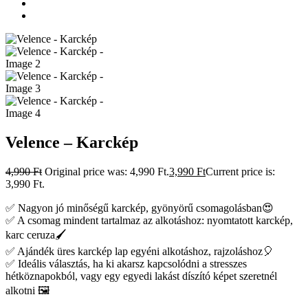
Velence – Karckép
4,990
Ft
Original price was: 4,990 Ft.
3,990
Ft
Current price is:
3,990 Ft.
✅ Nagyon jó minőségű karckép, gyönyörű csomagolásban😍
✅ A csomag mindent tartalmaz az alkotáshoz: nyomtatott karckép,
karc ceruza🖌️
✅ Ajándék üres karckép lap egyéni alkotáshoz, rajzoláshoz🎈
✅ Ideális választás, ha ki akarsz kapcsolódni a stresszes
hétköznapokból, vagy egy egyedi lakást díszító képet szeretnél
alkotni 🖼️