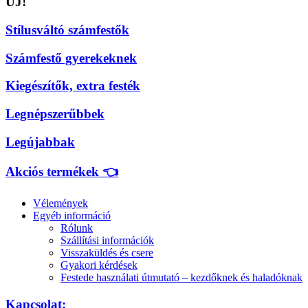
ÚJ!
Stílusváltó számfestők
Számfestő gyerekeknek
Kiegészítők, extra festék
Legnépszerűbbek
Legújabbak
Akciós termékek 👈
Vélemények
Egyéb információ
Rólunk
Szállítási információk
Visszaküldés és csere
Gyakori kérdések
Festede használati útmutató – kezdőknek és haladóknak
Kapcsolat: