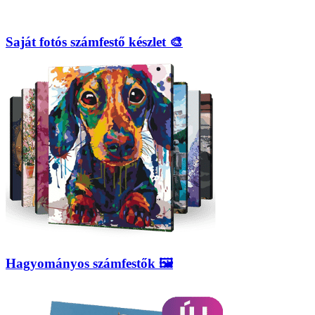
Saját fotós számfestő készlet 🎨
Hagyományos számfestők 🖼️