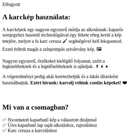
Elfogyott
A karckép használata:
A karcképek egy nagyon egyszerű módja az alkotásnak: kaparós
sorsjegyhez hasonló technológiával egy fekete réteg kerül a kép
tetejére, melyet a fa karc ceruza 🖌️ segítségével kell lekaparnod.
Ezzel felfedi magát a színpompás szivárvány kép. 🖼️
Nagyon egyszerű, érzékeket kielégítő folyamat, ezért a
legkisebbeknek és a legidősebbeknek is ajánljuk. 👨‍👧‍👧
A végeredményt pedig akár keretezhetjük és a lakás díszeként
használhatjuk.
Ezért hívunk: karcolj velünk csodás képeket! ❤️
Mi van a csomagban?
✅ Nyomtatott kaparható kép a választott dizájnnal
✅ Üres kaparható lap saját alkotáshoz, rajzoláshoz
✅ Karc ceruza a karcoláshoz