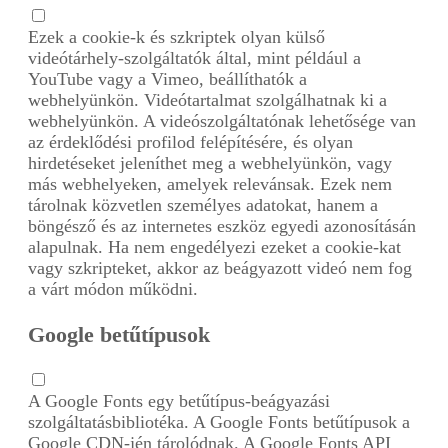
Ezek a cookie-k és szkriptek olyan külső
videótárhely-szolgáltatók által, mint például a
YouTube vagy a Vimeo, beállíthatók a
webhelyünkön. Videótartalmat szolgálhatnak ki a
webhelyünkön. A videószolgáltatónak lehetősége van
az érdeklődési profilod felépítésére, és olyan
hirdetéseket jeleníthet meg a webhelyünkön, vagy
más webhelyeken, amelyek relevánsak. Ezek nem
tárolnak közvetlen személyes adatokat, hanem a
böngésző és az internetes eszköz egyedi azonosításán
alapulnak. Ha nem engedélyezi ezeket a cookie-kat
vagy szkripteket, akkor az beágyazott videó nem fog
a várt módon működni.
Google betűtípusok
A Google Fonts egy betűtípus-beágyazási
szolgáltatásbibliotéka. A Google Fonts betűtípusok a
Google CDN-jén tárolódnak. A Google Fonts API