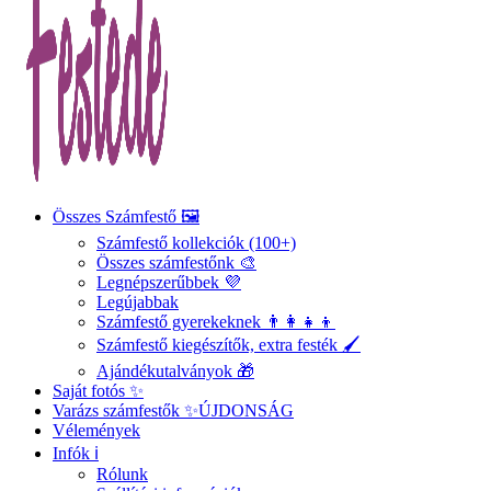
Összes Számfestő 🖼️
Számfestő kollekciók (100+)
Összes számfestőnk 🎨
Legnépszerűbbek 💜
Legújabbak
Számfestő gyerekeknek 👨‍👩‍👧‍👦
Számfestő kiegészítők, extra festék 🖌️
Ajándékutalványok 🎁
Saját fotós ✨
Varázs számfestők ✨
ÚJDONSÁG
Vélemények
Infók ℹ️
Rólunk