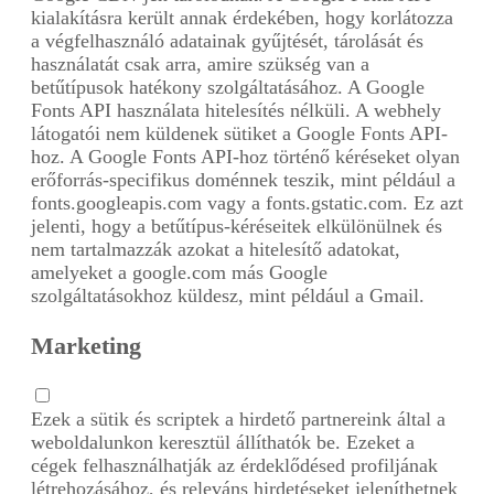
kialakításra került annak érdekében, hogy korlátozza
a végfelhasználó adatainak gyűjtését, tárolását és
használatát csak arra, amire szükség van a
betűtípusok hatékony szolgáltatásához. A Google
Fonts API használata hitelesítés nélküli. A webhely
látogatói nem küldenek sütiket a Google Fonts API-
hoz. A Google Fonts API-hoz történő kéréseket olyan
erőforrás-specifikus doménnek teszik, mint például a
fonts.googleapis.com vagy a fonts.gstatic.com. Ez azt
jelenti, hogy a betűtípus-kéréseitek elkülönülnek és
nem tartalmazzák azokat a hitelesítő adatokat,
amelyeket a google.com más Google
szolgáltatásokhoz küldesz, mint például a Gmail.
Marketing
Ezek a sütik és scriptek a hirdető partnereink által a
weboldalunkon keresztül állíthatók be. Ezeket a
cégek felhasználhatják az érdeklődésed profiljának
létrehozásához, és releváns hirdetéseket jeleníthetnek