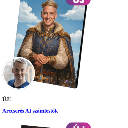
ÚJ!
Arccserés AI számfestők