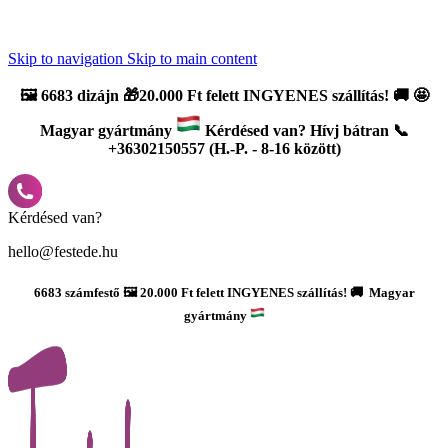
Újdonság: AI Varázsszámfestők ✨ | 2
0% bevezető kedvezmény
Skip to navigation
Skip to main content
🖼️
6683 dizájn 🎁20.000 Ft felett INGYENES szállítás!
🚚
🤩
Magyar gyártmány
Kérdésed van? Hívj bátran 📞
+36302150557 (H.-P. - 8-16 között)
Kérdésed van?
hello@festede.hu
6683 számfestő 🖼️ 20.000 Ft felett INGYENES szállítás! 🚚 Magyar
gyártmány