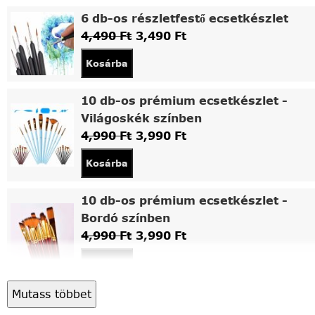
6 db-os részletfestő ecsetkészlet
4,490
Ft
3,490
Ft
Kosárba
10 db-os prémium ecsetkészlet -
Világoskék színben
4,990
Ft
3,990
Ft
Kosárba
10 db-os prémium ecsetkészlet -
Bordó színben
4,990
Ft
3,990
Ft
Kosárba
Mutass többet
Asztali fa festőállvány