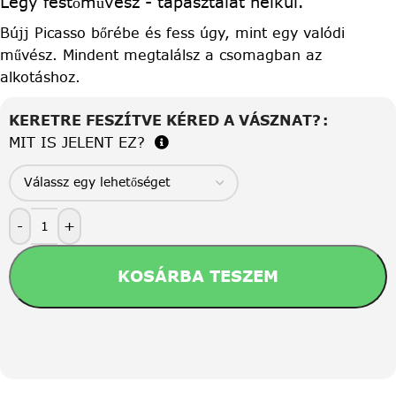
Légy festőművész - tapasztalat nélkül.
Bújj Picasso bőrébe és fess úgy, mint egy valódi
művész. Mindent megtalálsz a csomagban az
alkotáshoz.
KERETRE FESZÍTVE KÉRED A VÁSZNAT?
MIT IS JELENT EZ?
-
+
KOSÁRBA TESZEM