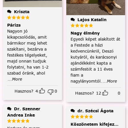
Kriszta
Lajos Katalin
Párizs
Nagyon jó
Nagy élmény
kikapcsolódás, amit
Egyedi képet alakított át
bármikor meg lehet
a Festede a házi
szakítani, bezárva a
kedvencünkről, Desző
festékes tégelyeket,
kutyáról, és karácsonyi
majd onnan tudjuk
ajándékként kapta a
folytatni, ha van 1-2
számfestőt a 11 éves
szabad óránk, ahol
fiam a
...More
nagylányomtól.
...More
Hasznos?
4
0
Hasznos?
12
0
Dr. Szenner
dr. Szécsi Ágota
Andrea Inke
Köszönetem kifejezése és