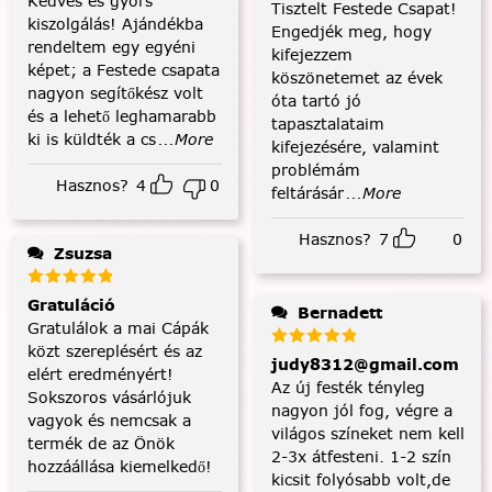
Kedves és gyors
Tisztelt Festede Csapat!
kiszolgálás! Ajándékba
Engedjék meg, hogy
rendeltem egy egyéni
kifejezzem
képet; a Festede csapata
köszönetemet az évek
nagyon segítőkész volt
óta tartó jó
és a lehető leghamarabb
tapasztalataim
ki is küldték a cs
...More
kifejezésére, valamint
problémám
Hasznos?
4
0
feltárásár
...More
Hasznos?
7
0
Zsuzsa
Gratuláció
Bernadett
Gratulálok a mai Cápák
közt szereplésért és az
judy8312@gmail.com
elért eredményért!
Az új festék tényleg
Sokszoros vásárlójuk
nagyon jól fog, végre a
vagyok és nemcsak a
világos színeket nem kell
termék de az Önök
2-3x átfesteni. 1-2 szín
hozzáállása kiemelkedő!
kicsit folyósabb volt,de