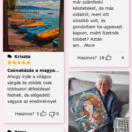
már számfestő
készleteket, de más
oldalról, mert ott
olcsóbb volt, és
gondoltam ha ugyanazt
kapom, miért fizetnék
többet? Aztán
am
...More
Kriszta
Hasznos?
18
4
Csónakázás a magyar tengeren
Ahogy írják a világos
sárgák és zöldek csak
többszöri átfestéssel
fednek, de elégedett
vagyok az eredménnyel.
Hasznos?
5
0
Petra