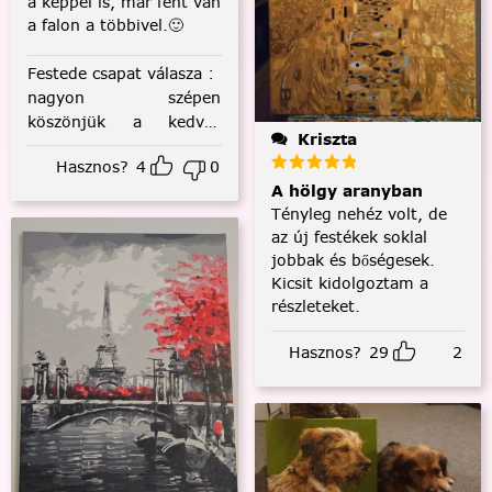
a képpel is, már fent van
a falon a többivel.🙂
Festede csapat válasza
:
nagyon szépen
köszönjük a kedves
Kriszta
visszajelzést! :)
Hasznos?
4
0
A hölgy aranyban
Tényleg nehéz volt, de
az új festékek soklal
jobbak és bőségesek.
Kicsit kidolgoztam a
részleteket.
Hasznos?
29
2