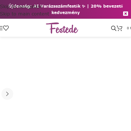
Skip to navigation
Újdonság: AI Varázsszámfestők ✨ | 2
0% bevezető
kedvezmény
Skip to main content
0