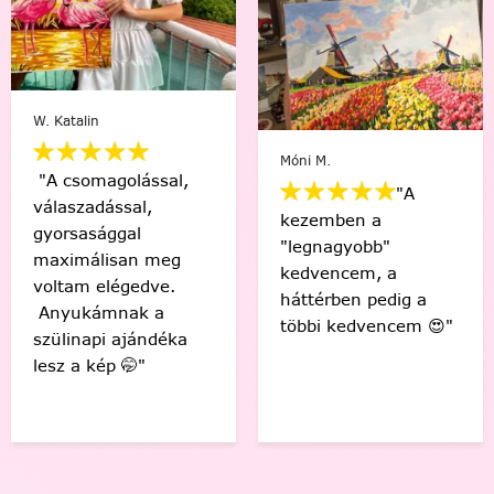
Varga Ági
Móni M.
"A
"Sziasztok! Elkészült
kezemben a
az első! Csodás
"legnagyobb"
érzés, hogy én
kedvencem, a
készítettem ezt a
háttérben pedig a
gyönyörű képet! 🤩
többi kedvencem 😍"
Köszönöm! "