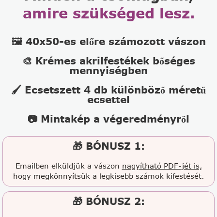
amire szükséged lesz.
🖼️ 40x50-es előre számozott vászon
🎨 Krémes akrilfestékek bőséges
mennyiségben
🖌️ Ecsetszett 4 db különböző méretű
ecsettel
📷 Mintakép a végeredményről
🎁 BÓNUSZ 1:
Emailben elküldjük a vászon
nagyítható PDF-jét is,
hogy megkönnyítsük a legkisebb számok kifestését.
🎁 BÓNUSZ 2: