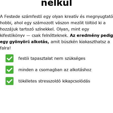
nélkül
A Festede számfestő egy olyan kreatív és megnyugtató
hobbi, ahol egy számozott vászon mezőit töltöd ki a
hozzájuk tartozó színekkel. Olyan, mint egy
kifestőkönyv — csak felnőtteknek.
Az eredmény pedig
egy gyönyörű alkotás,
amit büszkén kiakaszthatsz a
falra!
festői tapasztalat nem szükséges
minden a csomagban az alkotáshoz
tökéletes stresszoldó kikapcsolódás