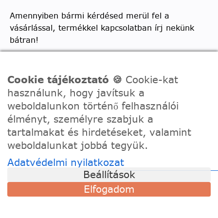
Amennyiben bármi kérdésed merül fel a
vásárlással, termékkel kapcsolatban írj nekünk
bátran!
Telefon:
0630/2150557
Ügyfélszolgálati e-mail: hello@festede.hu
Cookie tájékoztató 🍪
Cookie-kat
használunk, hogy javítsuk a
Egyedi képes számfestőkkel kapcsolatban:
weboldalunkon történő felhasználói
egyedi@festede.hu
élményt, személyre szabjuk a
Facebook Messenger
tartalmakat és hirdetéseket, valamint
Csatlakozz 19.000 fős
Facebook csoportunkhoz!
weboldalunkat jobbá tegyük.
Adatvédelmi nyilatkozat
Beállítások
Elfogadom