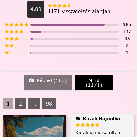
4.80
1171 visszajelzés alapján
985
147
36
2
1
Képpel (
183
)
Mind
(
1171
)
1
2
...
98
Kozák Hajnalka
Korábban vásároltam