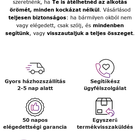
szeretnénk, ha
Te is átélhetnéd az alkotás
örömét, minden kockázat nélkül
. Vásárlásod
teljesen biztonságos
: ha bármilyen okból nem
vagy elégedett, csak szólj, és
mindenben
segítünk
, vagy
visszautaljuk a teljes összeget
.
Gyors házhozszállítás
Segítőkész
2-5 nap alatt
ügyfélszolgálat
50 napos
Egyszerű
elégedettségi garancia
termékvisszaküldés