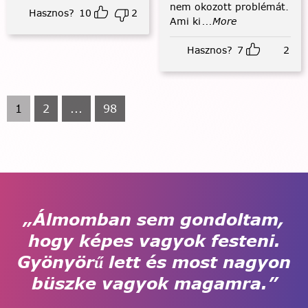
nem okozott problémát.
Hasznos?
10
2
Ami ki
...More
Hasznos?
7
2
1
2
...
98
„Álmomban sem gondoltam,
hogy képes vagyok festeni.
Gyönyörű lett és most nagyon
büszke vagyok magamra.”