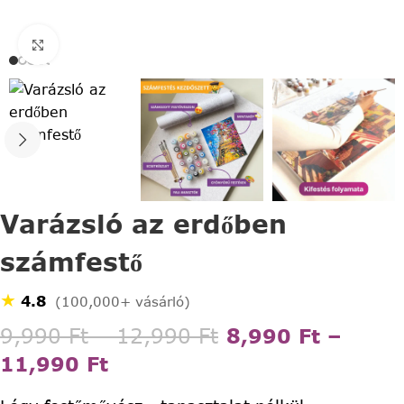
Click to enlarge
Varázsló az erdőben
számfestő
★
4.8
(100,000+ vásárló)
9,990
Ft
–
12,990
Ft
8,990
Ft
–
11,990
Ft