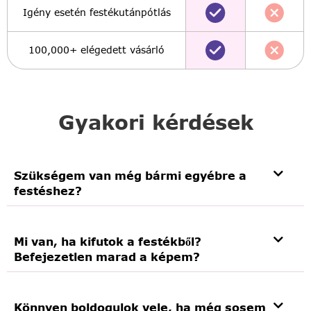
Igény esetén festékutánpótlás
100,000+ elégedett vásárló
Gyakori kérdések
Szükségem van még bármi egyébre a
festéshez?
Mi van, ha kifutok a festékből?
Befejezetlen marad a képem?
Könnyen boldogulok vele, ha még sosem