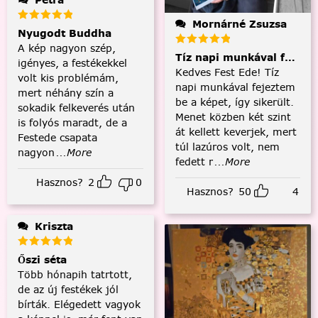
Mornárné Zsuzsa
Nyugodt Buddha
A kép nagyon szép,
Tíz napi munkával fejezt
igényes, a festékekkel
Kedves Fest Ede! Tíz
volt kis problémám,
napi munkával fejeztem
mert néhány szín a
be a képet, így sikerült.
sokadik felkeverés után
Menet közben két szint
is folyós maradt, de a
át kellett keverjek, mert
Festede csapata
túl lazúros volt, nem
nagyon
...More
fedett r
...More
Hasznos?
2
0
Hasznos?
50
4
Kriszta
Őszi séta
Több hónapih tatrtott,
de az új festékek jól
bírták. Elégedett vagyok