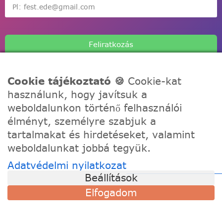
Feliratkozás
Cookie tájékoztató 🍪
Cookie-kat
használunk, hogy javítsuk a
weboldalunkon történő felhasználói
A Festede számozott kifestőkkel te is alkothatsz, akár egy
élményt, személyre szabjuk a
igazi művész! Fesd meg a remekműved korábbi
tartalmakat és hirdetéseket, valamint
tapasztalat nélkül, töltődj fel és fejezd ki a kreativitásod!
weboldalunkat jobbá tegyük.
Adatvédelmi nyilatkozat
TÁMOGATÁS
Beállítások
Szállítási információk
Elfogadom
Visszaküldés és csere
Gyakori kérdések