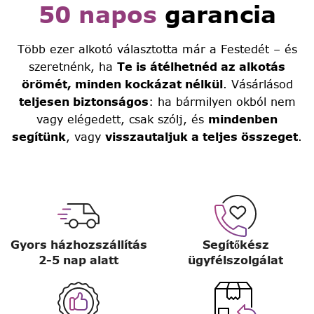
50 napos
garancia
Több ezer alkotó választotta már a Festedét – és
szeretnénk, ha
Te is átélhetnéd az alkotás
örömét, minden kockázat nélkül
. Vásárlásod
teljesen biztonságos
: ha bármilyen okból nem
vagy elégedett, csak szólj, és
mindenben
segítünk
, vagy
visszautaljuk a teljes összeget
.
Gyors házhozszállítás
Segítőkész
2-5 nap alatt
ügyfélszolgálat