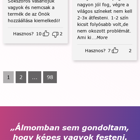
Sokszoros vásárlójuk
nagyon jól fog, végre a
vagyok és nemcsak a
világos színeket nem kell
termék de az Önök
2-3x átfesteni. 1-2 szín
hozzáállása kiemelkedő!
kicsit folyósabb volt,de
nem okozott problémát.
Hasznos?
10
2
Ami ki
...More
Hasznos?
7
2
1
2
...
98
„Álmomban sem gondoltam,
hogy képes vagyok festeni.