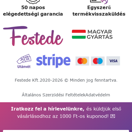
50 napos
Egyszerű
elégedettségi garancia
termékvisszaküldés
Festede Kft.
2020-2026 © Minden jog fenntartva.
Általános Szerződési Feltételek
Adatvédelm
Iratkozz fel a hírlevelünkre,
és küldjük első
vásárlásodhoz az 1000 Ft-os kuponod! 💌