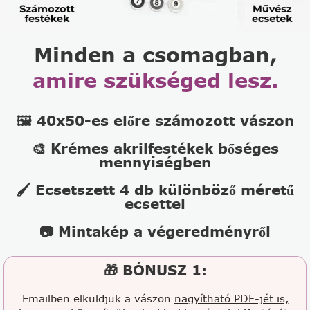
Minden a csomagban,
amire szükséged lesz.
🖼️ 40x50-es előre számozott vászon
🎨 Krémes akrilfestékek bőséges
mennyiségben
🖌️ Ecsetszett 4 db különböző méretű
ecsettel
📷 Mintakép a végeredményről
🎁 BÓNUSZ 1:
Emailben elküldjük a vászon
nagyítható PDF-jét is,