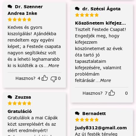
Dr. Szenner
dr. Szécsi Ágota
Andrea Inke
Köszönetem kifejezése és
Kedves és gyors
Tisztelt Festede Csapat!
kiszolgálás! Ajándékba
Engedjék meg, hogy
rendeltem egy egyéni
kifejezzem
képet; a Festede csapata
köszönetemet az évek
nagyon segítőkész volt
óta tartó jó
és a lehető leghamarabb
tapasztalataim
ki is küldték a cs
...More
kifejezésére, valamint
problémám
Hasznos?
4
0
feltárásár
...More
Hasznos?
7
0
Zsuzsa
Gratuláció
Bernadett
Gratulálok a mai Cápák
közt szereplésért és az
judy8312@gmail.com
elért eredményért!
Az új festék tényleg