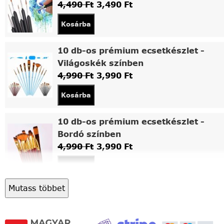
4,490
Ft
3,490
Ft
Kosárba
10 db-os prémium ecsetkészlet -
Világoskék színben
4,990
Ft
3,990
Ft
Kosárba
10 db-os prémium ecsetkészlet -
Bordó színben
4,990
Ft
3,990
Ft
Kosárba
Mutass többet
Asztali fa festőállvány
5,490
Ft
4,490
Ft