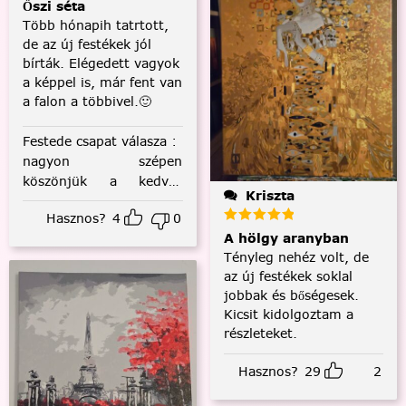
Őszi séta
Több hónapih tatrtott,
de az új festékek jól
bírták. Elégedett vagyok
a képpel is, már fent van
a falon a többivel.🙂
Festede csapat válasza
:
nagyon szépen
köszönjük a kedves
Kriszta
visszajelzést! :)
Hasznos?
4
0
A hölgy aranyban
Tényleg nehéz volt, de
az új festékek soklal
jobbak és bőségesek.
Kicsit kidolgoztam a
részleteket.
Hasznos?
29
2