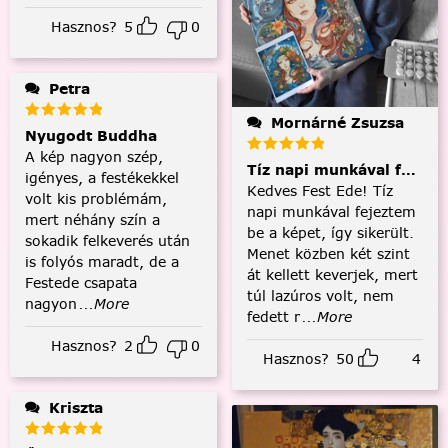
Hasznos?
5
0
Petra
Mornárné Zsuzsa
Nyugodt Buddha
A kép nagyon szép,
Tíz napi munkával fejezt
igényes, a festékekkel
Kedves Fest Ede! Tíz
volt kis problémám,
napi munkával fejeztem
mert néhány szín a
be a képet, így sikerült.
sokadik felkeverés után
Menet közben két szint
is folyós maradt, de a
át kellett keverjek, mert
Festede csapata
túl lazúros volt, nem
nagyon
...More
fedett r
...More
Hasznos?
2
0
Hasznos?
50
4
Kriszta