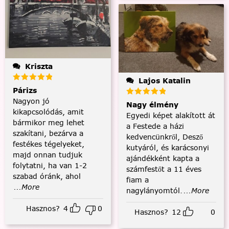
Kriszta
Lajos Katalin
Párizs
Nagyon jó
Nagy élmény
kikapcsolódás, amit
Egyedi képet alakított át
bármikor meg lehet
a Festede a házi
szakítani, bezárva a
kedvencünkről, Desző
festékes tégelyeket,
kutyáról, és karácsonyi
majd onnan tudjuk
ajándékként kapta a
folytatni, ha van 1-2
számfestőt a 11 éves
szabad óránk, ahol
fiam a
...More
nagylányomtól.
...More
Hasznos?
4
0
Hasznos?
12
0