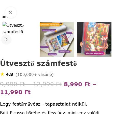
Click to enlarge
Útvesztő számfestő
★
4.8
(100,000+ vásárló)
9,990
Ft
–
12,990
Ft
8,990
Ft
–
11,990
Ft
Légy festőművész - tapasztalat nélkül.
Bújj Picasso bőrébe és fess úgy, mint egy valódi