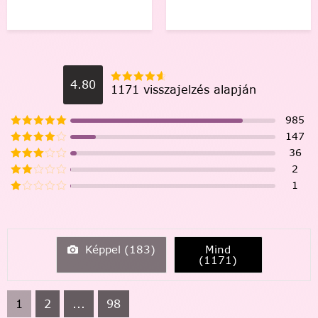
4.80
1171 visszajelzés alapján
985
147
36
2
1
Képpel (
183
)
Mind
(
1171
)
1
2
...
98