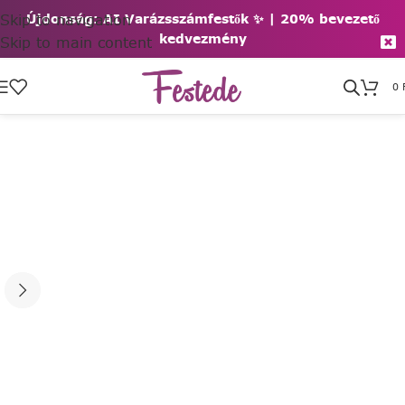
Skip to navigation
Újdonság: AI Varázsszámfestők ✨ | 2
0% bevezető
kedvezmény
Skip to main content
0