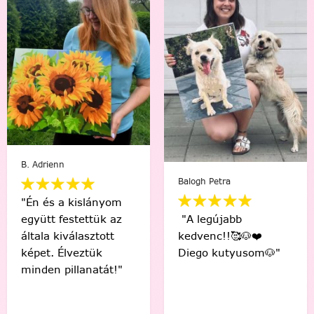
Petra Szabó
"Nagy
öröm és sikerélmény
J.H. Gabriella
volt! Napi 2 órát
szántam rá, ami
"Kedves Festede
nekem a relaxációt
köszönöm szépen a
jelentette, a
kedvességüket. Ritka
családom pedig
az ilyen korrekt cég"
szintén le volt
nyűgözve a
végeredménytől. 😍"