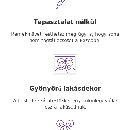
Tapasztalat nélkül
Remekművet festhetsz még úgy is, hogy soha
nem fogtál ecsetet a kezedbe.
Gyönyörű lakásdekor
A Festede számfestőkkel egy különleges éke
lesz a lakásodnak.