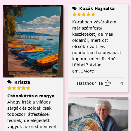
Kozák Hajnalka
Korábban vásároltam
már számfestő
készleteket, de más
oldalról, mert ott
olcsóbb volt, és
gondoltam ha ugyanazt
kapom, miért fizetnék
többet? Aztán
am
...More
Kriszta
Hasznos?
18
4
Csónakázás a magyar tengeren
Ahogy írják a világos
sárgák és zöldek csak
többszöri átfestéssel
fednek, de elégedett
vagyok az eredménnyel.