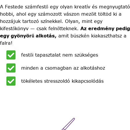
A Festede számfestő egy olyan kreatív és megnyugtató
hobbi, ahol egy számozott vászon mezőit töltöd ki a
hozzájuk tartozó színekkel. Olyan, mint egy
kifestőkönyv — csak felnőtteknek.
Az eredmény pedig
egy gyönyörű alkotás,
amit büszkén kiakaszthatsz a
falra!
festői tapasztalat nem szükséges
minden a csomagban az alkotáshoz
tökéletes stresszoldó kikapcsolódás