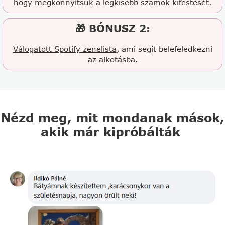
hogy megkönnyítsük a legkisebb számok kifestését.
🎁 BÓNUSZ 2:
Válogatott Spotify zenelista
, ami segít belefeledkezni
az alkotásba.
Nézd meg, mit mondanak mások,
akik már kipróbálták