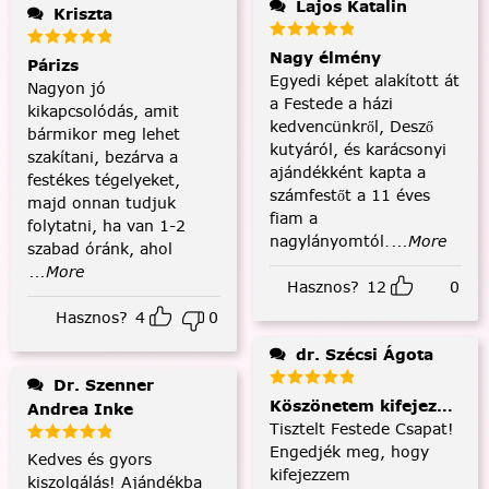
Lajos Katalin
Kriszta
Nagy élmény
Párizs
Egyedi képet alakított át
Nagyon jó
a Festede a házi
kikapcsolódás, amit
kedvencünkről, Desző
bármikor meg lehet
kutyáról, és karácsonyi
szakítani, bezárva a
ajándékként kapta a
festékes tégelyeket,
számfestőt a 11 éves
majd onnan tudjuk
fiam a
folytatni, ha van 1-2
nagylányomtól.
...More
szabad óránk, ahol
...More
Hasznos?
12
0
Hasznos?
4
0
dr. Szécsi Ágota
Dr. Szenner
Köszönetem kifejezése és
Andrea Inke
Tisztelt Festede Csapat!
Engedjék meg, hogy
Kedves és gyors
kifejezzem
kiszolgálás! Ajándékba