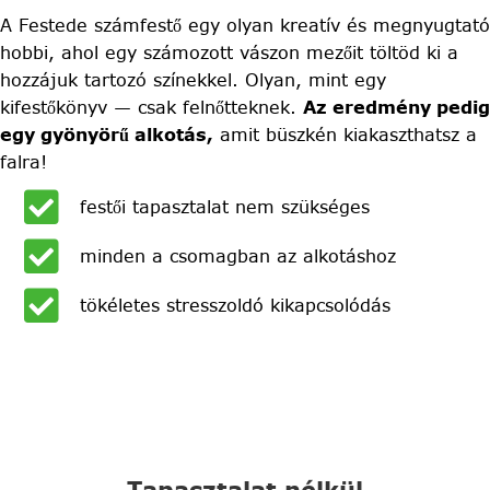
A Festede számfestő egy olyan kreatív és megnyugtató
hobbi, ahol egy számozott vászon mezőit töltöd ki a
hozzájuk tartozó színekkel. Olyan, mint egy
kifestőkönyv — csak felnőtteknek.
Az eredmény pedig
egy gyönyörű alkotás,
amit büszkén kiakaszthatsz a
falra!
festői tapasztalat nem szükséges
minden a csomagban az alkotáshoz
tökéletes stresszoldó kikapcsolódás
Tapasztalat nélkül