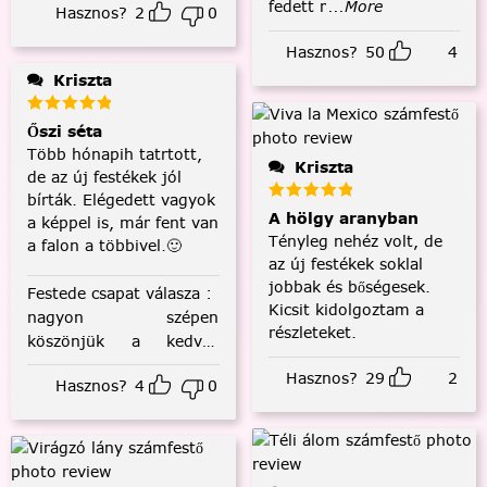
fedett r
...More
Hasznos?
2
0
Hasznos?
50
4
Kriszta
Őszi séta
Több hónapih tatrtott,
Kriszta
de az új festékek jól
bírták. Elégedett vagyok
A hölgy aranyban
a képpel is, már fent van
Tényleg nehéz volt, de
a falon a többivel.🙂
az új festékek soklal
jobbak és bőségesek.
Festede csapat válasza
:
Kicsit kidolgoztam a
nagyon szépen
részleteket.
köszönjük a kedves
visszajelzést! :)
Hasznos?
29
2
Hasznos?
4
0