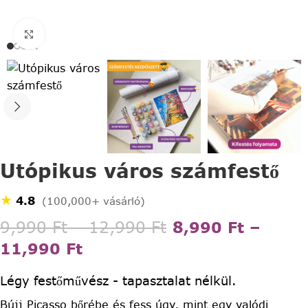
Click to enlarge
Utópikus város számfestő
★
4.8
(100,000+ vásárló)
9,990
Ft
–
12,990
Ft
8,990
Ft
–
11,990
Ft
Légy festőművész - tapasztalat nélkül.
Bújj Picasso bőrébe és fess úgy, mint egy valódi