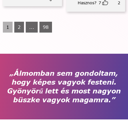
Hasznos?
7
2
1
2
...
98
„Álmomban sem gondoltam,
hogy képes vagyok festeni.
Gyönyörű lett és most nagyon
büszke vagyok magamra.”