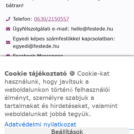
bátran!
Telefon:
0630/2150557
Ügyfélszolgálati e-mail: hello@festede.hu
Egyedi képes számfestőkkel kapcsolatban:
egyedi@festede.hu
Facebook Messenger
Csatlakozz 19.000 fős
Facebook csoportunkhoz!
Cookie tájékoztató 🍪
Cookie-kat
használunk, hogy javítsuk a
weboldalunkon történő felhasználói
élményt, személyre szabjuk a
tartalmakat és hirdetéseket, valamint
weboldalunkat jobbá tegyük.
Adatvédelmi nyilatkozat
Beállítások