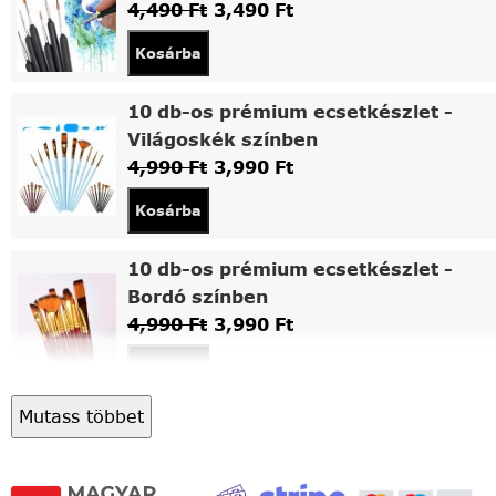
4,490
Ft
3,490
Ft
Kosárba
10 db-os prémium ecsetkészlet -
Világoskék színben
4,990
Ft
3,990
Ft
Kosárba
10 db-os prémium ecsetkészlet -
Bordó színben
4,990
Ft
3,990
Ft
Kosárba
Mutass többet
Asztali fa festőállvány
5,490
Ft
4,490
Ft