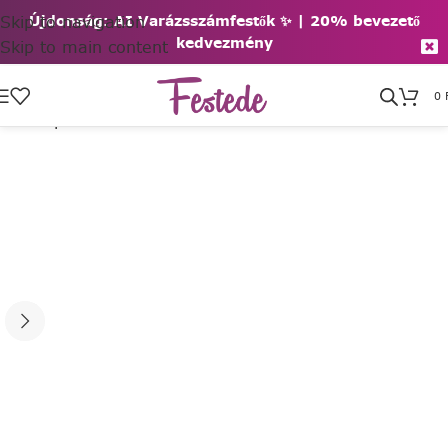
Skip to navigation
Újdonság: AI Varázsszámfestők ✨ | 2
0% bevezető
kedvezmény
Skip to main content
0