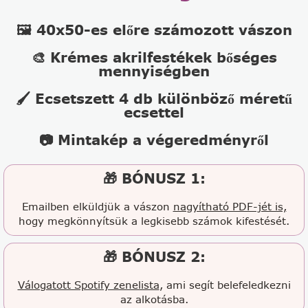
🖼️ 40x50-es előre számozott vászon
🎨 Krémes akrilfestékek bőséges
mennyiségben
🖌️ Ecsetszett 4 db különböző méretű
ecsettel
📷 Mintakép a végeredményről
🎁 BÓNUSZ 1:
Emailben elküldjük a vászon
nagyítható PDF-jét is,
hogy megkönnyítsük a legkisebb számok kifestését.
🎁 BÓNUSZ 2:
Válogatott Spotify zenelista
, ami segít belefeledkezni
az alkotásba.