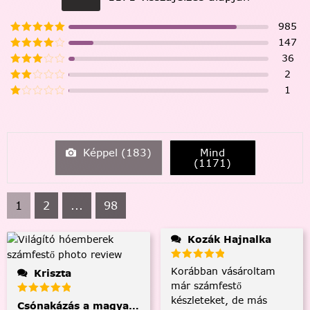
985
147
36
2
1
Képpel (
183
)
Mind
(
1171
)
1
2
...
98
Kozák Hajnalka
Korábban vásároltam
Kriszta
már számfestő
készleteket, de más
Csónakázás a magyar tengeren