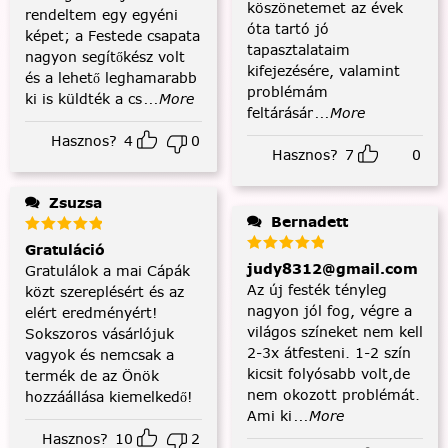
köszönetemet az évek
rendeltem egy egyéni
óta tartó jó
képet; a Festede csapata
tapasztalataim
nagyon segítőkész volt
kifejezésére, valamint
és a lehető leghamarabb
problémám
ki is küldték a cs
...More
feltárásár
...More
Hasznos?
4
0
Hasznos?
7
0
Zsuzsa
Bernadett
Gratuláció
judy8312@gmail.com
Gratulálok a mai Cápák
Az új festék tényleg
közt szereplésért és az
nagyon jól fog, végre a
elért eredményért!
világos színeket nem kell
Sokszoros vásárlójuk
2-3x átfesteni. 1-2 szín
vagyok és nemcsak a
kicsit folyósabb volt,de
termék de az Önök
nem okozott problémát.
hozzáállása kiemelkedő!
Ami ki
...More
Hasznos?
10
2