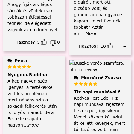
oldalról, mert ott
Ahogy írják a világos
olcsóbb volt, és
sárgák és zöldek csak
gondoltam ha ugyanazt
többszöri átfestéssel
kapom, miért fizetnék
fednek, de elégedett
többet? Aztán
vagyok az eredménnyel.
am
...More
Hasznos?
5
0
Hasznos?
18
4
Petra
Nyugodt Buddha
Mornárné Zsuzsa
A kép nagyon szép,
igényes, a festékekkel
Tíz napi munkával fejezt
volt kis problémám,
Kedves Fest Ede! Tíz
mert néhány szín a
napi munkával fejeztem
sokadik felkeverés után
be a képet, így sikerült.
is folyós maradt, de a
Menet közben két szint
Festede csapata
át kellett keverjek, mert
nagyon
...More
túl lazúros volt, nem