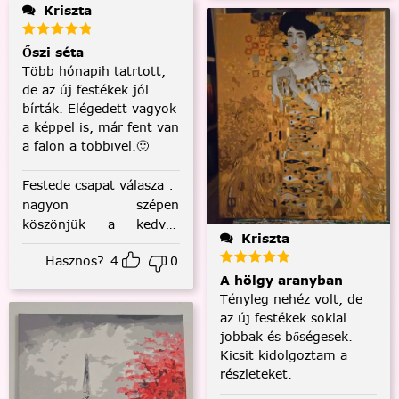
Kriszta
Őszi séta
Több hónapih tatrtott,
de az új festékek jól
bírták. Elégedett vagyok
a képpel is, már fent van
a falon a többivel.🙂
Festede csapat válasza
:
nagyon szépen
köszönjük a kedves
Kriszta
visszajelzést! :)
Hasznos?
4
0
A hölgy aranyban
Tényleg nehéz volt, de
az új festékek soklal
jobbak és bőségesek.
Kicsit kidolgoztam a
részleteket.