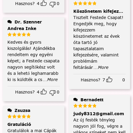
Hasznos?
4
0
Köszönetem kifejezése és
Tisztelt Festede Csapat!
Dr. Szenner
Engedjék meg, hogy
Andrea Inke
kifejezzem
köszönetemet az évek
Kedves és gyors
óta tartó jó
kiszolgálás! Ajándékba
tapasztalataim
rendeltem egy egyéni
kifejezésére, valamint
képet; a Festede csapata
problémám
nagyon segítőkész volt
feltárásár
...More
és a lehető leghamarabb
ki is küldték a cs
...More
Hasznos?
7
0
Hasznos?
4
0
Bernadett
Zsuzsa
judy8312@gmail.com
Az új festék tényleg
Gratuláció
nagyon jól fog, végre a
Gratulálok a mai Cápák
világos színeket nem kell