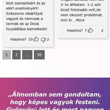
közt szereplésért és az
2-3x átfesteni. 1-2 szín
elért eredményért!
kicsit folyósabb volt,de
Sokszoros vásárlójuk
nem okozott problémát.
vagyok és nemcsak a
Ami ki
...More
termék de az Önök
hozzáállása kiemelkedő!
Hasznos?
7
2
Hasznos?
10
2
1
2
...
98
„Álmomban sem gondoltam,
hogy képes vagyok festeni.
Gyönyörű lett és most nagyon