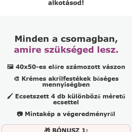
alkotásod!
Minden a csomagban,
amire szükséged lesz.
🖼️ 40x50-es előre számozott vászon
🎨 Krémes akrilfestékek bőséges
mennyiségben
🖌️ Ecsetszett 4 db különböző méretű
ecsettel
📷 Mintakép a végeredményről
🎁 BÓNUSZ 1: