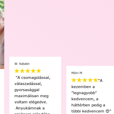
W. Katalin
Móni M.
"A csomagolással,
"A
válaszadással,
kezemben a
gyorsasággal
"legnagyobb"
maximálisan meg
kedvencem, a
voltam elégedve.
háttérben pedig a
Anyukámnak a
többi kedvencem 😍"