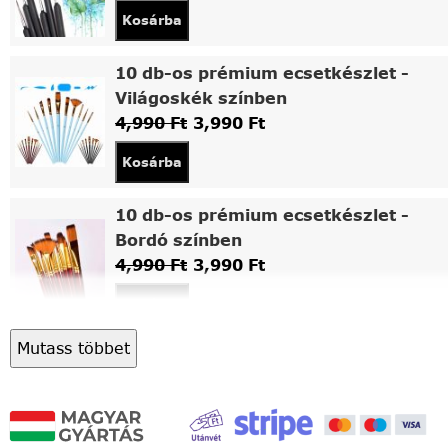
Kosárba
10 db-os prémium ecsetkészlet -
Világoskék színben
4,990
Ft
3,990
Ft
Kosárba
10 db-os prémium ecsetkészlet -
Bordó színben
4,990
Ft
3,990
Ft
Kosárba
Mutass többet
Asztali fa festőállvány
5,490
Ft
4,490
Ft
Kosárba