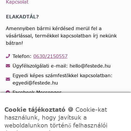
Kapcsolat
ELAKADTÁL?
Amennyiben bármi kérdésed merül fel a
vásárlással, termékkel kapcsolatban írj nekünk
bátran!
Telefon:
0630/2150557
Ügyfélszolgálati e-mail: hello@festede.hu
Egyedi képes számfestőkkel kapcsolatban:
egyedi@festede.hu
Facebook Messenger
Csatlakozz 19.000 fős
Facebook csoportunkhoz!
Cookie tájékoztató 🍪
Cookie-kat
használunk, hogy javítsuk a
weboldalunkon történő felhasználói