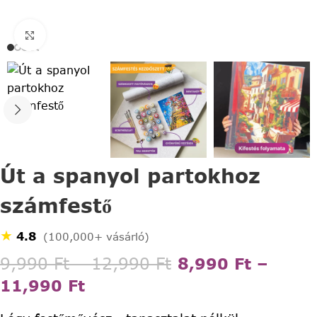
Click to enlarge
Út a spanyol partokhoz
számfestő
★
4.8
(100,000+ vásárló)
9,990
Ft
–
12,990
Ft
8,990
Ft
–
11,990
Ft