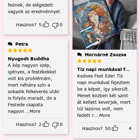
fednek, de elégedett
vagyok az eredménnyel.
Hasznos?
5
0
Petra
Mornárné Zsuzsa
Nyugodt Buddha
A kép nagyon szép,
Tíz napi munkával fejezt
igényes, a festékekkel
Kedves Fest Ede! Tíz
volt kis problémám,
napi munkával fejeztem
mert néhány szín a
be a képet, így sikerült.
sokadik felkeverés után
Menet közben két szint
is folyós maradt, de a
át kellett keverjek, mert
Festede csapata
túl lazúros volt, nem
nagyon
...More
fedett r
...More
Hasznos?
2
0
Hasznos?
50
4