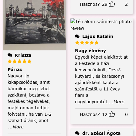
Hasznos?
29
2
Lajos Katalin
Nagy élmény
Kriszta
Egyedi képet alakított át
a Festede a házi
Párizs
kedvencünkről, Desző
Nagyon jó
kutyáról, és karácsonyi
kikapcsolódás, amit
ajándékként kapta a
bármikor meg lehet
számfestőt a 11 éves
szakítani, bezárva a
fiam a
festékes tégelyeket,
nagylányomtól.
...More
majd onnan tudjuk
folytatni, ha van 1-2
Hasznos?
12
0
szabad óránk, ahol
...More
dr. Szécsi Ágota