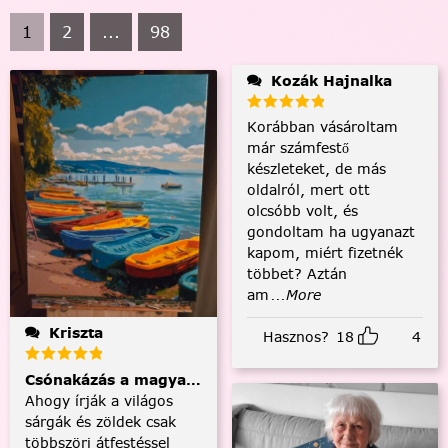
1
2
...
98
Kozák Hajnalka
Korábban vásároltam
már számfestő
készleteket, de más
oldalról, mert ott
olcsóbb volt, és
gondoltam ha ugyanazt
kapom, miért fizetnék
többet? Aztán
am
...More
Kriszta
Hasznos?
18
4
Csónakázás a magyar tengeren
Ahogy írják a világos
sárgák és zöldek csak
többszöri átfestéssel