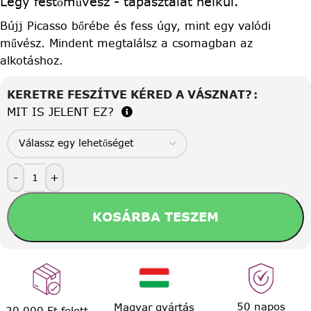
Légy festőművész - tapasztalat nélkül.
Bújj Picasso bőrébe és fess úgy, mint egy valódi
művész. Mindent megtalálsz a csomagban az
alkotáshoz.
KERETRE FESZÍTVE KÉRED A VÁSZNAT?
MIT IS JELENT EZ?
-
+
KOSÁRBA TESZEM
50 napos
Magyar gyártás
20.000 Ft felett