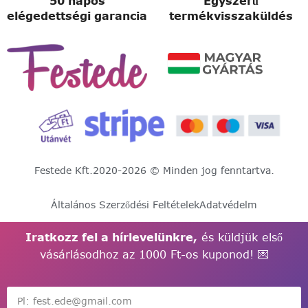
50 napos
Egyszerű
elégedettségi garancia
termékvisszaküldés
Festede Kft.
2020-2026 © Minden jog fenntartva.
Általános Szerződési Feltételek
Adatvédelm
Iratkozz fel a hírlevelünkre,
és küldjük első
vásárlásodhoz az 1000 Ft-os kuponod! 💌