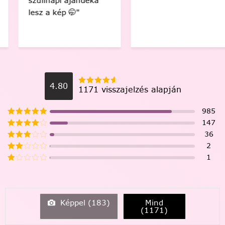
szülinapi ajándéka
lesz a kép 🤭"
4.80
1171 visszajelzés alapján
985
147
36
2
1
Képpel (
183
)
Mind
(
1171
)