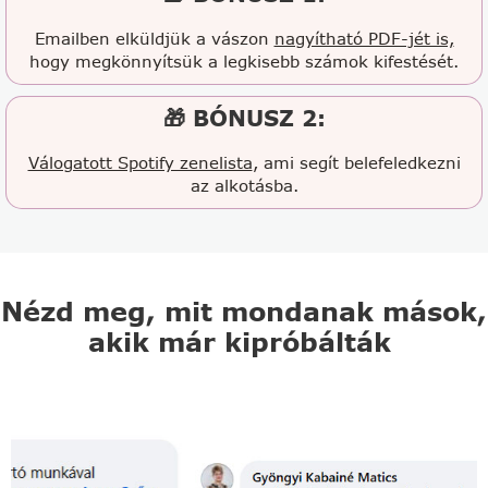
Emailben elküldjük a vászon
nagyítható PDF-jét is,
hogy megkönnyítsük a legkisebb számok kifestését.
🎁 BÓNUSZ 2:
Válogatott Spotify zenelista
, ami segít belefeledkezni
az alkotásba.
Nézd meg, mit mondanak mások,
akik már kipróbálták