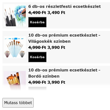
6 db-os részletfestő ecsetkészlet
4,490
Ft
3,490
Ft
Kosárba
10 db-os prémium ecsetkészlet -
Világoskék színben
4,990
Ft
3,990
Ft
Kosárba
10 db-os prémium ecsetkészlet -
Bordó színben
4,990
Ft
3,990
Ft
Kosárba
Mutass többet
Asztali fa festőállvány