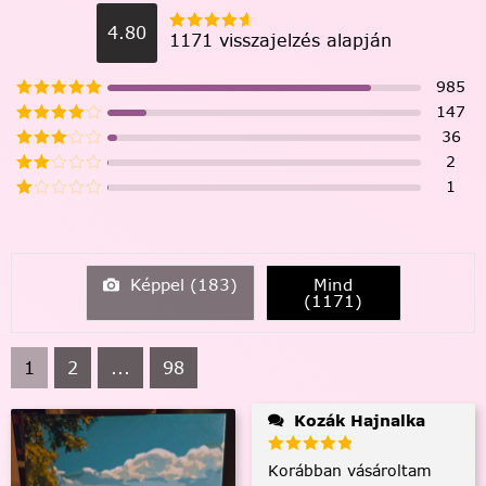
4.80
1171 visszajelzés alapján
985
147
36
2
1
Képpel (
183
)
Mind
(
1171
)
1
2
...
98
Kozák Hajnalka
Korábban vásároltam