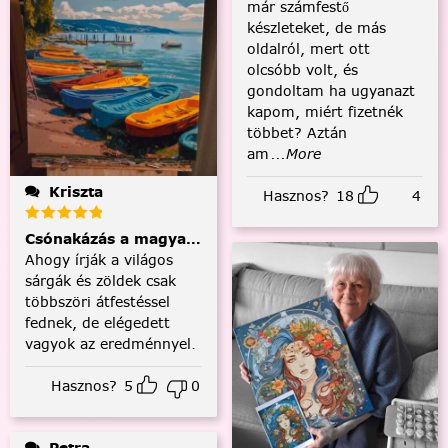
már számfestő
készleteket, de más
oldalról, mert ott
olcsóbb volt, és
gondoltam ha ugyanazt
kapom, miért fizetnék
többet? Aztán
am
...More
Kriszta
Hasznos?
18
4
Csónakázás a magyar tengeren
Ahogy írják a világos
sárgák és zöldek csak
többszöri átfestéssel
fednek, de elégedett
vagyok az eredménnyel.
Hasznos?
5
0
Petra