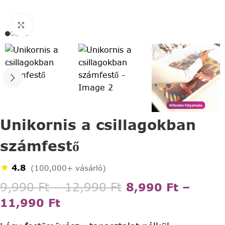
Click to enlarge
Unikornis a csillagokban
számfestő
★
4.8
(100,000+ vásárló)
9,990
Ft
–
12,990
Ft
8,990
Ft
–
11,990
Ft