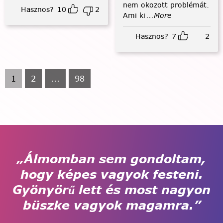
nem okozott problémát.
Hasznos?
10
2
Ami ki
...More
Hasznos?
7
2
1
2
...
98
„Álmomban sem gondoltam,
hogy képes vagyok festeni.
Gyönyörű lett és most nagyon
büszke vagyok magamra.”