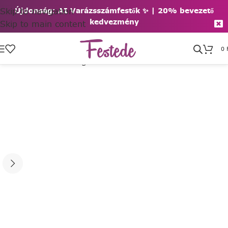
Skip to navigation
Újdonság: AI Varázsszámfestők ✨ | 2
0% bevezető
kedvezmény
Skip to main content
0