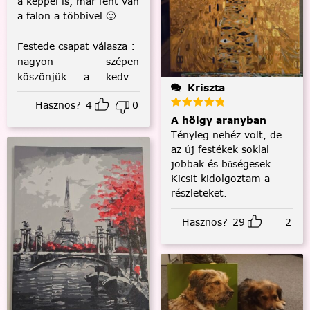
a képpel is, már fent van
a falon a többivel.🙂
Festede csapat válasza
:
nagyon szépen
köszönjük a kedves
Kriszta
visszajelzést! :)
Hasznos?
4
0
A hölgy aranyban
Tényleg nehéz volt, de
az új festékek soklal
jobbak és bőségesek.
Kicsit kidolgoztam a
részleteket.
Hasznos?
29
2