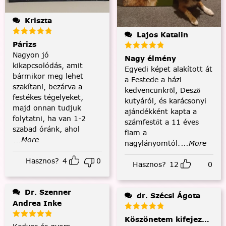
Kriszta
Lajos Katalin
Párizs
Nagyon jó
Nagy élmény
kikapcsolódás, amit
Egyedi képet alakított át
bármikor meg lehet
a Festede a házi
szakítani, bezárva a
kedvencünkről, Desző
festékes tégelyeket,
kutyáról, és karácsonyi
majd onnan tudjuk
ajándékként kapta a
folytatni, ha van 1-2
számfestőt a 11 éves
szabad óránk, ahol
fiam a
...More
nagylányomtól.
...More
Hasznos?
4
0
Hasznos?
12
0
Dr. Szenner
dr. Szécsi Ágota
Andrea Inke
Köszönetem kifejezése és