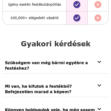
Igény esetén festékutánpótlás
100,000+ elégedett vásárló
Gyakori kérdések
Szükségem van még bármi egyébre a
festéshez?
Mi van, ha kifutok a festékből?
Befejezetlen marad a képem?
Könnyen boldogulok vele, ha még sosem