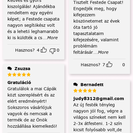
Kedves és gyors
Tisztelt Festede Csapat!
kiszolgálás! Ajándékba
Engedjék meg, hogy
rendeltem egy egyéni
kifejezzem
képet; a Festede csapata
köszönetemet az évek
nagyon segítőkész volt
óta tartó jó
és a lehető leghamarabb
tapasztalataim
ki is küldték a cs
...More
kifejezésére, valamint
problémám
Hasznos?
4
0
feltárásár
...More
Hasznos?
7
0
Zsuzsa
Gratuláció
Bernadett
Gratulálok a mai Cápák
közt szereplésért és az
judy8312@gmail.com
elért eredményért!
Az új festék tényleg
Sokszoros vásárlójuk
nagyon jól fog, végre a
vagyok és nemcsak a
világos színeket nem kell
termék de az Önök
2-3x átfesteni. 1-2 szín
hozzáállása kiemelkedő!
kicsit folyósabb volt,de