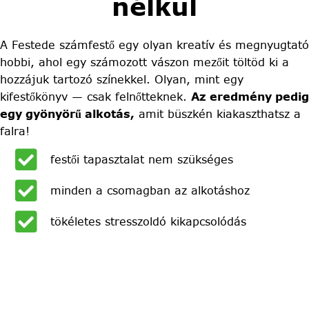
nélkül
A Festede számfestő egy olyan kreatív és megnyugtató
hobbi, ahol egy számozott vászon mezőit töltöd ki a
hozzájuk tartozó színekkel. Olyan, mint egy
kifestőkönyv — csak felnőtteknek.
Az eredmény pedig
egy gyönyörű alkotás,
amit büszkén kiakaszthatsz a
falra!
festői tapasztalat nem szükséges
minden a csomagban az alkotáshoz
tökéletes stresszoldó kikapcsolódás