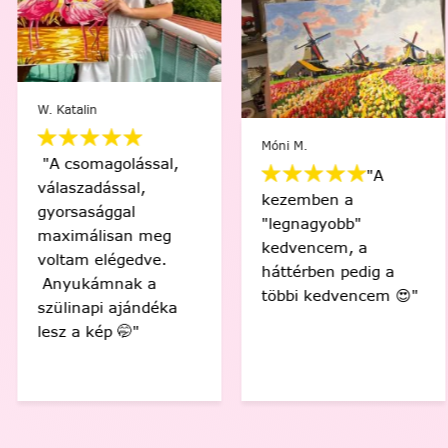
W. Katalin
Móni M.
"A csomagolással,
"A
válaszadással,
kezemben a
gyorsasággal
"legnagyobb"
maximálisan meg
kedvencem, a
voltam elégedve.
háttérben pedig a
Anyukámnak a
többi kedvencem 😍"
szülinapi ajándéka
lesz a kép 🤭"