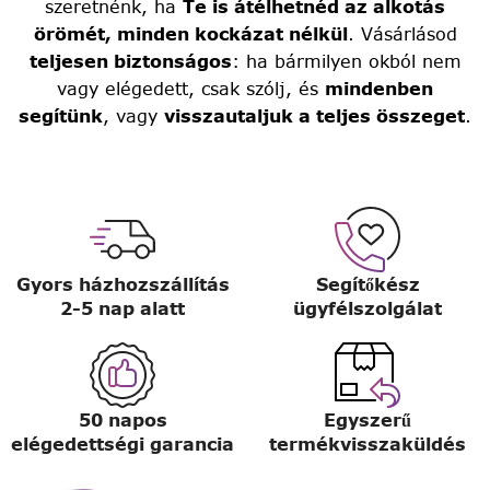
szeretnénk, ha
Te is átélhetnéd az alkotás
örömét, minden kockázat nélkül
. Vásárlásod
teljesen biztonságos
: ha bármilyen okból nem
vagy elégedett, csak szólj, és
mindenben
segítünk
, vagy
visszautaljuk a teljes összeget
.
Gyors házhozszállítás
Segítőkész
2-5 nap alatt
ügyfélszolgálat
50 napos
Egyszerű
elégedettségi garancia
termékvisszaküldés