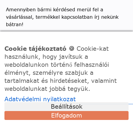
Amennyiben bármi kérdésed merül fel a
vásárlással, termékkel kapcsolatban írj nekünk
bátran!
Telefon:
0630/2150557
Ügyfélszolgálati e-mail: hello@festede.hu
Cookie tájékoztató 🍪
Cookie-kat
használunk, hogy javítsuk a
Egyedi képes számfestőkkel kapcsolatban:
weboldalunkon történő felhasználói
egyedi@festede.hu
élményt, személyre szabjuk a
Facebook Messenger
tartalmakat és hirdetéseket, valamint
Csatlakozz 19.000 fős
Facebook csoportunkhoz!
weboldalunkat jobbá tegyük.
Adatvédelmi nyilatkozat
Beállítások
Elfogadom