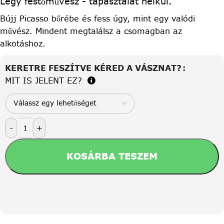
Légy festőművész - tapasztalat nélkül.
Bújj Picasso bőrébe és fess úgy, mint egy valódi
művész. Mindent megtalálsz a csomagban az
alkotáshoz.
KERETRE FESZÍTVE KÉRED A VÁSZNAT?
MIT IS JELENT EZ?
-
+
KOSÁRBA TESZEM