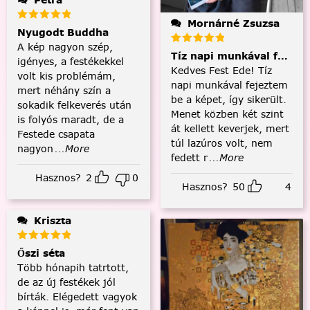
Mornárné Zsuzsa
Nyugodt Buddha
A kép nagyon szép,
Tíz napi munkával fejezt
igényes, a festékekkel
Kedves Fest Ede! Tíz
volt kis problémám,
napi munkával fejeztem
mert néhány szín a
be a képet, így sikerült.
sokadik felkeverés után
Menet közben két szint
is folyós maradt, de a
át kellett keverjek, mert
Festede csapata
túl lazúros volt, nem
nagyon
...More
fedett r
...More
Hasznos?
2
0
Hasznos?
50
4
Kriszta
Őszi séta
Több hónapih tatrtott,
de az új festékek jól
bírták. Elégedett vagyok