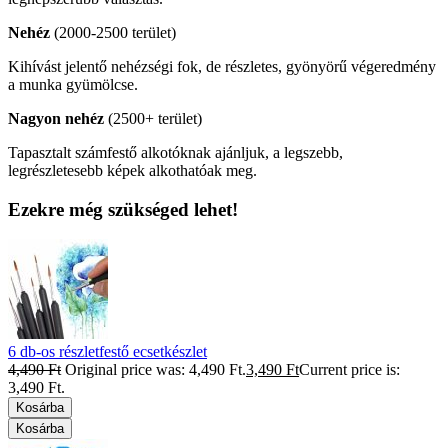
Nehéz
(2000-2500 terület)
Kihívást jelentő nehézségi fok, de részletes, gyönyörű végeredmény
a munka gyümölcse.
Nagyon nehéz
(2500+ terület)
Tapasztalt számfestő alkotóknak ajánljuk, a legszebb,
legrészletesebb képek alkothatóak meg.
Ezekre még szükséged lehet!
6 db-os részletfestő ecsetkészlet
4,490
Ft
Original price was: 4,490 Ft.
3,490
Ft
Current price is:
3,490 Ft.
Kosárba
Kosárba