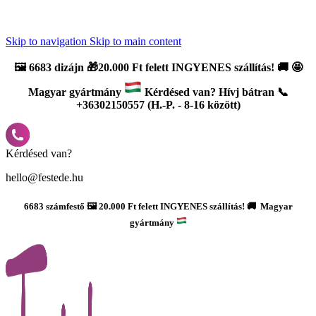
Újdonság: AI Varázsszámfestők ✨ | 2
0% bevezető kedvezmény
Skip to navigation
Skip to main content
🖼️
6683 dizájn 🎁20.000 Ft felett INGYENES szállítás!
🚚
🤩
Magyar gyártmány
Kérdésed van? Hívj bátran 📞
+36302150557 (H.-P. - 8-16 között)
Kérdésed van?
hello@festede.hu
6683 számfestő 🖼️ 20.000 Ft felett INGYENES szállítás! 🚚 Magyar
gyártmány