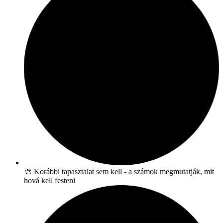
🎨 Korábbi tapasztalat sem kell - a számok megmutatják, mit
hová kell festeni