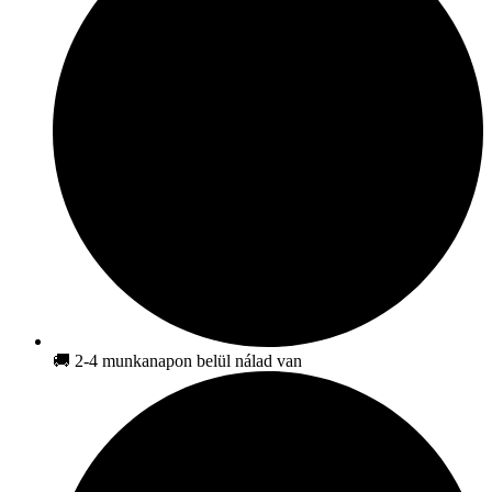
🚚 2-4 munkanapon belül nálad van