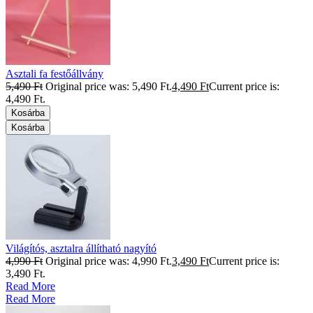
Asztali fa festőállvány
5,490
Ft
Original price was: 5,490 Ft.
4,490
Ft
Current price is:
4,490 Ft.
Kosárba
Kosárba
Világítós, asztalra állítható nagyító
4,990
Ft
Original price was: 4,990 Ft.
3,490
Ft
Current price is:
3,490 Ft.
Read More
Read More