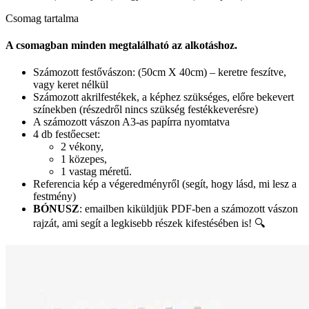
Csomag tartalma
A csomagban minden megtalálható az alkotáshoz.
Számozott festővászon: (50cm X 40cm) – keretre feszítve,
vagy keret nélkül
Számozott akrilfestékek, a képhez szükséges, előre bekevert
színekben (részedről nincs szükség festékkeverésre)
A számozott vászon A3-as papírra nyomtatva
4 db festőecset:
2 vékony,
1 közepes,
1 vastag méretű.
Referencia kép a végeredményről (segít, hogy lásd, mi lesz a
festmény)
BÓNUSZ
: emailben kiküldjük PDF-ben a számozott vászon
rajzát, ami segít a legkisebb részek kifestésében is! 🔍