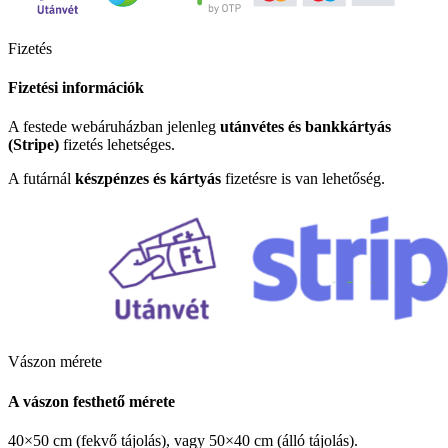
Fizetés
Fizetési információk
A festede webáruházban jelenleg
utánvétes és bankkártyás
(Stripe)
fizetés lehetséges.
A futárnál
készpénzes és kártyás
fizetésre is van lehetőség.
Vászon mérete
A vászon festhető mérete
40×50 cm (fekvő tájolás), vagy 50×40 cm (álló tájolás).