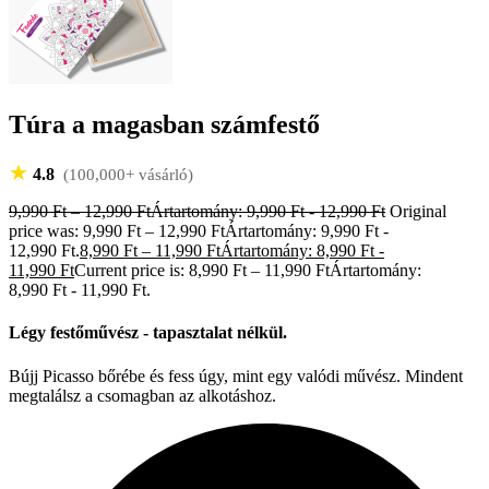
Túra a magasban számfestő
★
4.8
(100,000+ vásárló)
9,990
Ft
–
12,990
Ft
Ártartomány: 9,990 Ft - 12,990 Ft
Original
price was: 9,990 Ft – 12,990 FtÁrtartomány: 9,990 Ft -
12,990 Ft.
8,990
Ft
–
11,990
Ft
Ártartomány: 8,990 Ft -
11,990 Ft
Current price is: 8,990 Ft – 11,990 FtÁrtartomány:
8,990 Ft - 11,990 Ft.
Légy festőművész - tapasztalat nélkül.
Bújj Picasso bőrébe és fess úgy, mint egy valódi művész. Mindent
megtalálsz a csomagban az alkotáshoz.