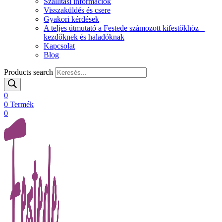
Szállítási információk
Visszaküldés és csere
Gyakori kérdések
A teljes útmutató a Festede számozott kifestőkhöz –
kezdőknek és haladóknak
Kapcsolat
Blog
Products search
0
0
Termék
0