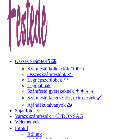
Összes Számfestő 🖼️
Számfestő kollekciók (100+)
Összes számfestőnk 🎨
Legnépszerűbbek 💜
Legújabbak
Számfestő gyerekeknek 👨‍👩‍👧‍👦
Számfestő kiegészítők, extra festék 🖌️
Ajándékutalványok 🎁
Saját fotós ✨
Varázs számfestők ✨
ÚJDONSÁG
Vélemények
Infók ℹ️
Rólunk