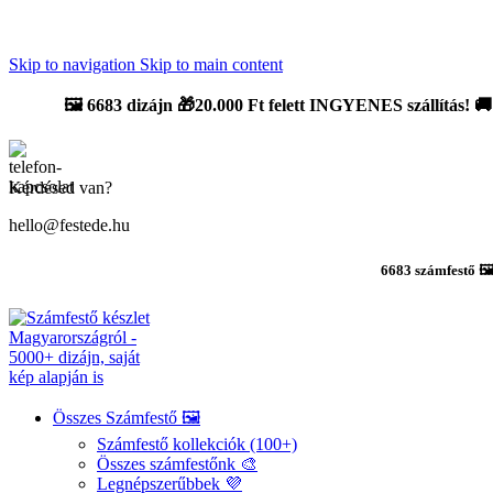
Újdonság: AI Varázsszámfestők ✨ | 2
0% bevezető kedvezmény
Skip to navigation
Skip to main content
🖼️
6683 dizájn 🎁20.000 Ft felett INGYENES szállítás!
🚚
Kérdésed van?
hello@festede.hu
6683 számfestő 🖼
Összes Számfestő 🖼️
Számfestő kollekciók (100+)
Összes számfestőnk 🎨
Legnépszerűbbek 💜