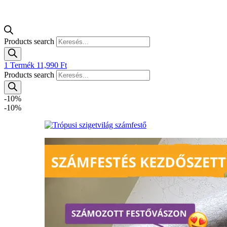
Products search
1
Termék
11,990
Ft
Products search
-10%
-10%