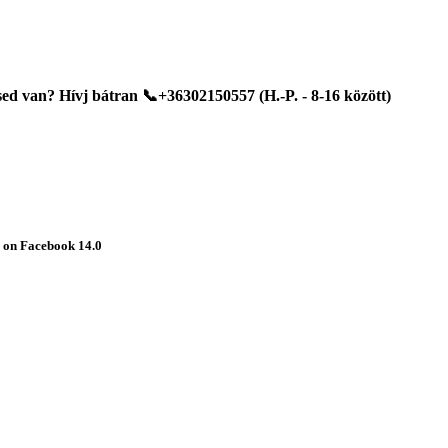
d van? Hívj bátran 📞+36302150557 (H.-P. - 8-16 között)