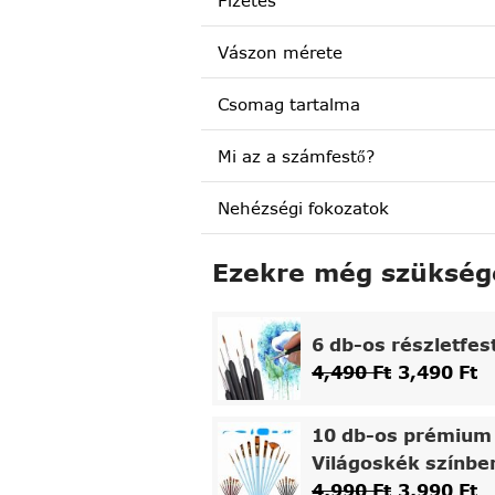
Fizetés
Vászon mérete
Csomag tartalma
Mi az a számfestő?
Nehézségi fokozatok
Ezekre még szükség
6 db-os részletfes
4,490
Ft
3,490
Ft
10 db-os prémium 
Világoskék színbe
4,990
Ft
3,990
Ft