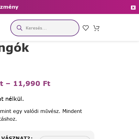
ezmény
angók
t
–
11,990
Ft
t nélkül.
 mint egy valódi művész. Mindent
táshoz.
A VÁSZNAT?