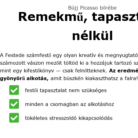
Bújj Picasso bőrébe
Remekmű, tapaszt
nélkül
A Festede számfestő egy olyan kreatív és megnyugtató
számozott vászon mezőit töltöd ki a hozzájuk tartozó sz
mint egy kifestőkönyv — csak felnőtteknek.
Az eredmé
gyönyörű alkotás,
amit büszkén kiakaszthatsz a falra!
festői tapasztalat nem szükséges
minden a csomagban az alkotáshoz
tökéletes stresszoldó kikapcsolódás