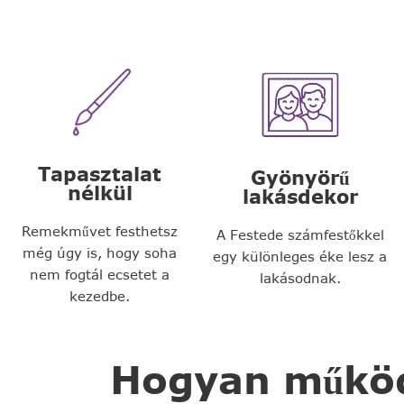
Tapasztalat
Gyönyörű
nélkül
lakásdekor
Remekművet festhetsz
A Festede számfestőkkel
még úgy is, hogy soha
egy különleges éke lesz a
nem fogtál ecsetet a
lakásodnak.
kezedbe.
Hogyan működi