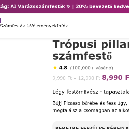
ág: AI Varázsszámfestők ✨ | 2
0% bevezető kedv
 Számfestők ✨
Vélemények
Infók ℹ️
Trópusi pill
számfestő
★
4.8
(100,000+ vásárló)
8,990
F
9,990
Ft
–
12,990
Ft
Légy festőművész - tapasztala
Bújj Picasso bőrébe és fess úgy,
megtalálsz a csomagban az alko
KERETRE FESZÍTVE KÉRED 