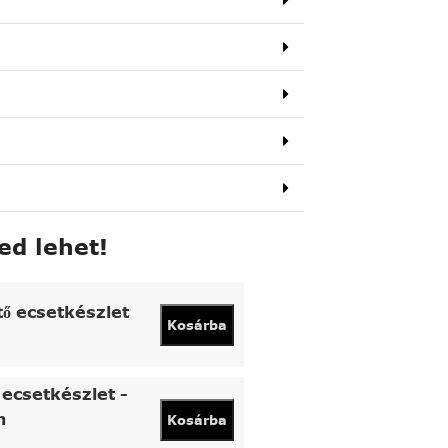
ed lehet!
tő ecsetkészlet
Kosárba
ecsetkészlet -
n
Kosárba