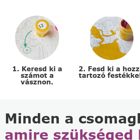
1. Keresd ki a
2. Fesd ki a hoz
számot a
tartozó festékke
vásznon.
Minden a csomag
amire szükséged 