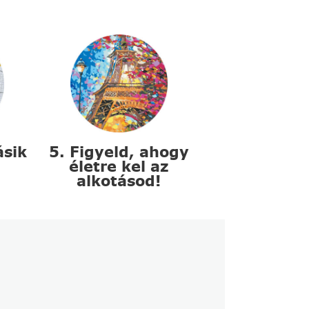
ásik
5. Figyeld, ahogy
életre kel az
alkotásod!