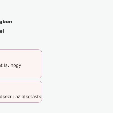
égben
el
t is,
hogy
edkezni az alkotásba.