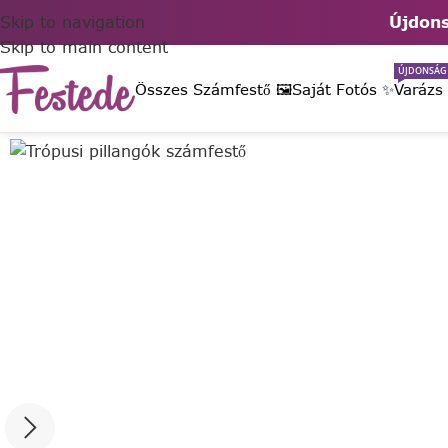
Skip to navigation
Újdons
Skip to main content
ÚJDONSÁG
Összes Számfestő 🖼️
Saját Fotós ✨
Varázs