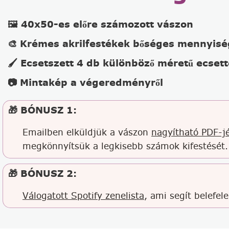
🖼️ 40x50-es előre számozott vászon
🎨 Krémes akrilfestékek bőséges mennyis
🖌️ Ecsetszett 4 db különböző méretű ecsett
📷 Mintakép a végeredményről
🎁 BÓNUSZ 1:
Emailben elküldjük a vászon
nagyítható PDF-jé
megkönnyítsük a legkisebb számok kifestését.
🎁 BÓNUSZ 2:
Válogatott Spotify zenelista
, ami segít belefel