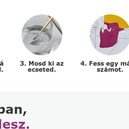
zá
3. Mosd ki az
4. Fess egy m
l.
ecseted.
számot.
ban,
lesz.