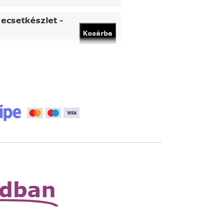
ecsetkészlet -
Kosárba
vány
Kosárba
 állítható nagyító
Read
More
zható zsebnagyító
Read
More
odban