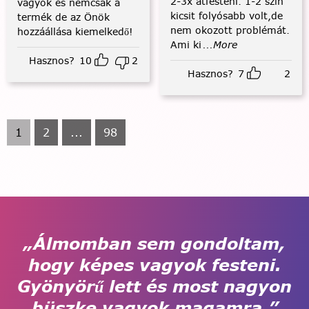
2-3x átfesteni. 1-2 szín
vagyok és nemcsak a
kicsit folyósabb volt,de
termék de az Önök
nem okozott problémát.
hozzáállása kiemelkedő!
Ami ki
...More
Hasznos?
10
2
Hasznos?
7
2
1
2
...
98
„Álmomban sem gondoltam,
hogy képes vagyok festeni.
Gyönyörű lett és most nagyon
büszke vagyok magamra.”