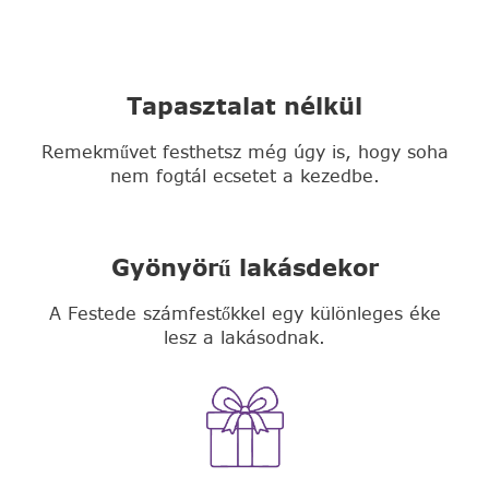
Tapasztalat nélkül
Remekművet festhetsz még úgy is, hogy soha
nem fogtál ecsetet a kezedbe.
Gyönyörű lakásdekor
A Festede számfestőkkel egy különleges éke
lesz a lakásodnak.