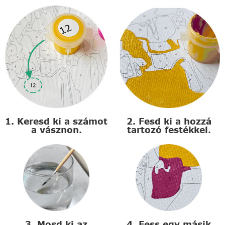
1. Keresd ki a számot
2. Fesd ki a hozzá
a vásznon.
tartozó festékkel.
3. Mosd ki az
4. Fess egy másik