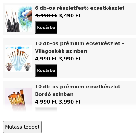
6 db-os részletfestő ecsetkészlet
4,490
Ft
3,490
Ft
Kosárba
10 db-os prémium ecsetkészlet -
Világoskék színben
4,990
Ft
3,990
Ft
Kosárba
10 db-os prémium ecsetkészlet -
Bordó színben
4,990
Ft
3,990
Ft
Kosárba
Mutass többet
Asztali fa festőállvány