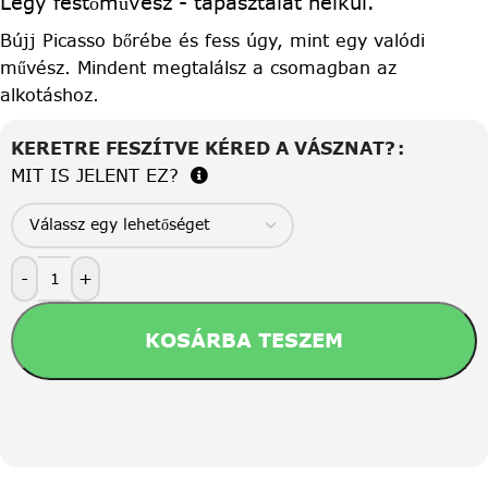
Légy festőművész - tapasztalat nélkül.
Bújj Picasso bőrébe és fess úgy, mint egy valódi
művész. Mindent megtalálsz a csomagban az
alkotáshoz.
KERETRE FESZÍTVE KÉRED A VÁSZNAT?
MIT IS JELENT EZ?
-
+
KOSÁRBA TESZEM