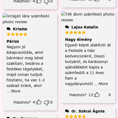
Hasznos?
4
0
Lajos Katalin
Kriszta
Nagy élmény
Párizs
Egyedi képet alakított át
Nagyon jó
a Festede a házi
kikapcsolódás, amit
kedvencünkről, Desző
bármikor meg lehet
kutyáról, és karácsonyi
szakítani, bezárva a
ajándékként kapta a
festékes tégelyeket,
számfestőt a 11 éves
majd onnan tudjuk
fiam a
folytatni, ha van 1-2
nagylányomtól.
...More
szabad óránk, ahol
...More
Hasznos?
12
0
Hasznos?
4
0
dr. Szécsi Ágota