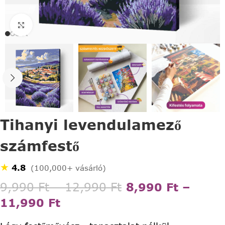
Click to enlarge
Tihanyi levendulamező
számfestő
★
4.8
(100,000+ vásárló)
9,990
Ft
–
12,990
Ft
8,990
Ft
–
11,990
Ft