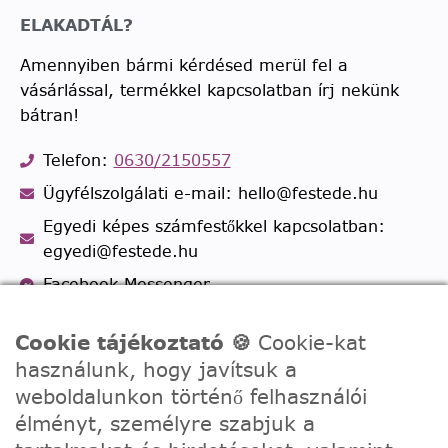
ELAKADTÁL?
Amennyiben bármi kérdésed merül fel a
vásárlással, termékkel kapcsolatban írj nekünk
bátran!
Telefon:
0630/2150557
Ügyfélszolgálati e-mail: hello@festede.hu
Egyedi képes számfestőkkel kapcsolatban:
egyedi@festede.hu
Facebook Messenger
Csatlakozz 19.000 fős
Facebook csoportunkhoz!
Cookie tájékoztató 🍪
Cookie-kat
használunk, hogy javítsuk a
weboldalunkon történő felhasználói
élményt, személyre szabjuk a