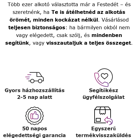
Több ezer alkotó választotta már a Festedét – és
szeretnénk, ha
Te is átélhetnéd az alkotás
örömét, minden kockázat nélkül
. Vásárlásod
teljesen biztonságos
: ha bármilyen okból nem
vagy elégedett, csak szólj, és
mindenben
segítünk
, vagy
visszautaljuk a teljes összeget
.
Gyors házhozszállítás
Segítőkész
2-5 nap alatt
ügyfélszolgálat
50 napos
Egyszerű
elégedettségi garancia
termékvisszaküldés