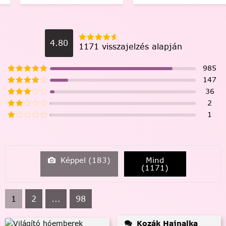
4.80
1171 visszajelzés alapján
985
147
36
2
1
Képpel (
183
)
Mind
(
1171
)
1
2
...
98
Kozák Hajnalka