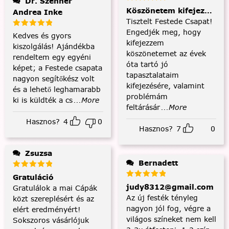
Dr. Szenner
Köszönetem kifejezése és
Andrea Inke
Tisztelt Festede Csapat!
Engedjék meg, hogy
Kedves és gyors
kifejezzem
kiszolgálás! Ajándékba
köszönetemet az évek
rendeltem egy egyéni
óta tartó jó
képet; a Festede csapata
tapasztalataim
nagyon segítőkész volt
kifejezésére, valamint
és a lehető leghamarabb
problémám
ki is küldték a cs
...More
feltárásár
...More
Hasznos?
4
0
Hasznos?
7
0
Zsuzsa
Bernadett
Gratuláció
judy8312@gmail.com
Gratulálok a mai Cápák
Az új festék tényleg
közt szereplésért és az
nagyon jól fog, végre a
elért eredményért!
világos színeket nem kell
Sokszoros vásárlójuk