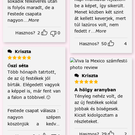
sokadik felkeverés után
be a képet, így sikerült.
is folyós maradt, de a
Menet közben két szint
Festede csapata
át kellett keverjek, mert
nagyon
...More
túl lazúros volt, nem
fedett r
...More
Hasznos?
2
0
Hasznos?
50
4
Kriszta
Őszi séta
Több hónapih tatrtott,
Kriszta
de az új festékek jól
bírták. Elégedett vagyok
A hölgy aranyban
a képpel is, már fent van
Tényleg nehéz volt, de
a falon a többivel.🙂
az új festékek soklal
jobbak és bőségesek.
Festede csapat válasza
:
Kicsit kidolgoztam a
nagyon szépen
részleteket.
köszönjük a kedves
visszajelzést! :)
Hasznos?
29
2