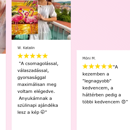
W. Katalin
Móni M.
"A csomagolással,
"A
válaszadással,
kezemben a
gyorsasággal
"legnagyobb"
maximálisan meg
kedvencem, a
voltam elégedve.
háttérben pedig a
Anyukámnak a
többi kedvencem 😍"
szülinapi ajándéka
lesz a kép 🤭"