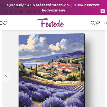
Skip to navigation
Újdonság: AI Varázsszámfestők ✨ | 2
0% bevezető
kedvezmény
Skip to main content
0