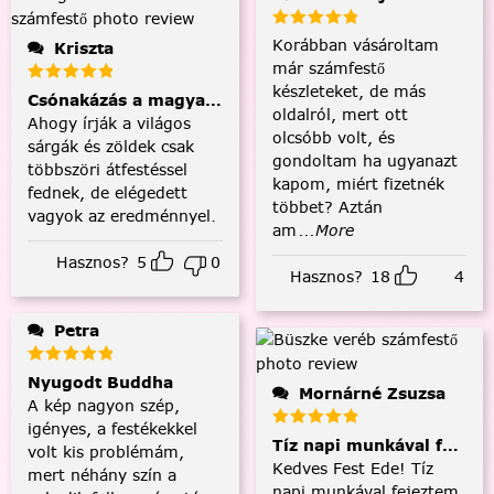
Korábban vásároltam
Kriszta
már számfestő
készleteket, de más
Csónakázás a magyar tengeren
oldalról, mert ott
Ahogy írják a világos
olcsóbb volt, és
sárgák és zöldek csak
gondoltam ha ugyanazt
többszöri átfestéssel
kapom, miért fizetnék
fednek, de elégedett
többet? Aztán
vagyok az eredménnyel.
am
...More
Hasznos?
5
0
Hasznos?
18
4
Petra
Nyugodt Buddha
Mornárné Zsuzsa
A kép nagyon szép,
igényes, a festékekkel
Tíz napi munkával fejezt
volt kis problémám,
Kedves Fest Ede! Tíz
mert néhány szín a
napi munkával fejeztem