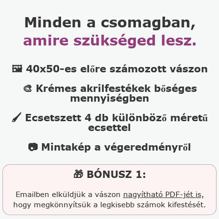
Minden a csomagban,
amire szükséged lesz.
🖼️ 40x50-es előre számozott vászon
🎨 Krémes akrilfestékek bőséges
mennyiségben
🖌️ Ecsetszett 4 db különböző méretű
ecsettel
📷 Mintakép a végeredményről
🎁 BÓNUSZ 1:
Emailben elküldjük a vászon
nagyítható PDF-jét is,
hogy megkönnyítsük a legkisebb számok kifestését.