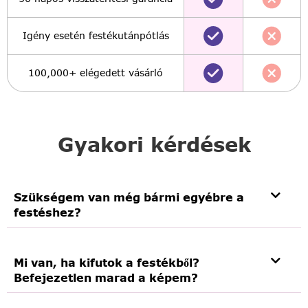
Igény esetén festékutánpótlás
100,000+ elégedett vásárló
Gyakori kérdések
Szükségem van még bármi egyébre a
festéshez?
Mi van, ha kifutok a festékből?
Befejezetlen marad a képem?