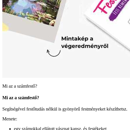
Mi az a számfestő?
Mi az a számfestő?
Segítségével festőtudás nélkül is gyönyörű festményeket készíthetsz.
Menete:
egy számokkal ellátott vásznat kapsz, és festékeket