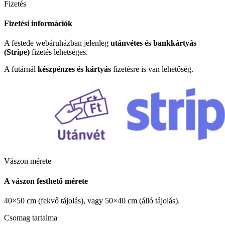
Fizetés
Fizetési információk
A festede webáruházban jelenleg
utánvétes és bankkártyás
(Stripe)
fizetés lehetséges.
A futárnál
készpénzes és kártyás
fizetésre is van lehetőség.
Vászon mérete
A vászon festhető mérete
40×50 cm (fekvő tájolás), vagy 50×40 cm (álló tájolás).
Csomag tartalma