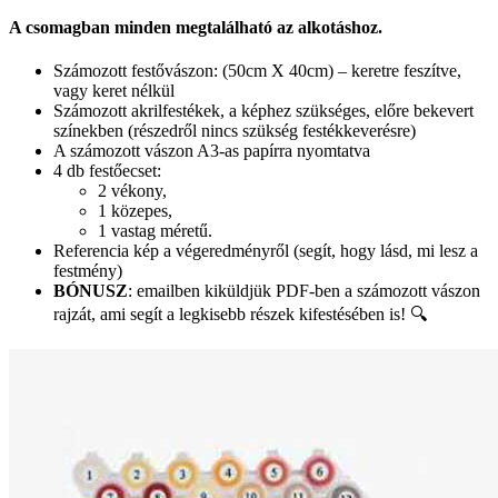
A csomagban minden megtalálható az alkotáshoz.
Számozott festővászon: (50cm X 40cm) – keretre feszítve,
vagy keret nélkül
Számozott akrilfestékek, a képhez szükséges, előre bekevert
színekben (részedről nincs szükség festékkeverésre)
A számozott vászon A3-as papírra nyomtatva
4 db festőecset:
2 vékony,
1 közepes,
1 vastag méretű.
Referencia kép a végeredményről (segít, hogy lásd, mi lesz a
festmény)
BÓNUSZ
: emailben kiküldjük PDF-ben a számozott vászon
rajzát, ami segít a legkisebb részek kifestésében is! 🔍