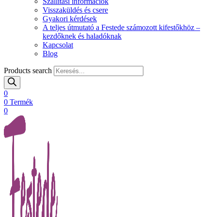
Szállítási információk
Visszaküldés és csere
Gyakori kérdések
A teljes útmutató a Festede számozott kifestőkhöz –
kezdőknek és haladóknak
Kapcsolat
Blog
Products search
0
0
Termék
0