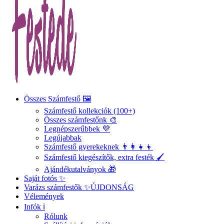
Összes Számfestő 🖼️
Számfestő kollekciók (100+)
Összes számfestőnk 🎨
Legnépszerűbbek 💜
Legújabbak
Számfestő gyerekeknek 👨‍👩‍👧‍👦
Számfestő kiegészítők, extra festék 🖌️
Ajándékutalványok 🎁
Saját fotós ✨
Varázs számfestők ✨
ÚJDONSÁG
Vélemények
Infók ℹ️
Rólunk