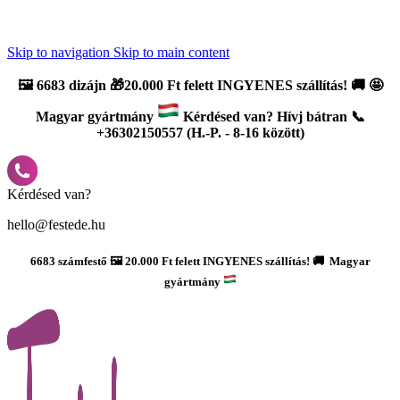
Újdonság: AI Varázsszámfestők ✨ | 2
0% bevezető kedvezmény
Skip to navigation
Skip to main content
🖼️
6683 dizájn 🎁20.000 Ft felett INGYENES szállítás!
🚚
🤩
Magyar gyártmány
Kérdésed van? Hívj bátran 📞
+36302150557 (H.-P. - 8-16 között)
Kérdésed van?
hello@festede.hu
6683 számfestő 🖼️ 20.000 Ft felett INGYENES szállítás! 🚚 Magyar
gyártmány