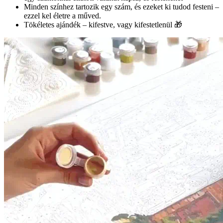
Minden színhez tartozik egy szám, és ezeket ki tudod festeni –
ezzel kel életre a műved.
Tökéletes ajándék – kifestve, vagy kifestetlenül 🎁