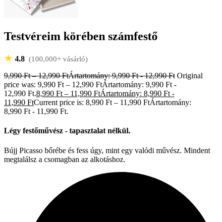
Testvéreim körében számfestő
★
4.8
(100,000+ vásárló)
9,990
Ft
–
12,990
Ft
Ártartomány: 9,990 Ft - 12,990 Ft
Original
price was: 9,990 Ft – 12,990 FtÁrtartomány: 9,990 Ft -
12,990 Ft.
8,990
Ft
–
11,990
Ft
Ártartomány: 8,990 Ft -
11,990 Ft
Current price is: 8,990 Ft – 11,990 FtÁrtartomány:
8,990 Ft - 11,990 Ft.
Légy festőművész - tapasztalat nélkül.
Bújj Picasso bőrébe és fess úgy, mint egy valódi művész. Mindent
megtalálsz a csomagban az alkotáshoz.