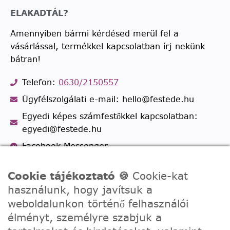
ELAKADTÁL?
Amennyiben bármi kérdésed merül fel a
vásárlással, termékkel kapcsolatban írj nekünk
bátran!
Telefon:
0630/2150557
Ügyfélszolgálati e-mail: hello@festede.hu
Egyedi képes számfestőkkel kapcsolatban:
egyedi@festede.hu
Facebook Messenger
Csatlakozz 19.000 fős
Facebook csoportunkhoz!
Cookie tájékoztató 🍪
Cookie-kat
használunk, hogy javítsuk a
weboldalunkon történő felhasználói
élményt, személyre szabjuk a