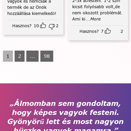
2-3x átfesteni. 1-2 szín
vagyok és nemcsak a
kicsit folyósabb volt,de
termék de az Önök
nem okozott problémát.
hozzáállása kiemelkedő!
Ami ki
...More
Hasznos?
10
2
Hasznos?
7
2
1
2
...
98
„Álmomban sem gondoltam,
hogy képes vagyok festeni.
Gyönyörű lett és most nagyon
büszke vagyok magamra.”