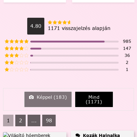
4.80
1171 visszajelzés alapján
985
147
36
2
1
Képpel (
183
)
Mind
(
1171
)
1
2
...
98
Kozák Hajnalka