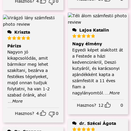
Hasznos?
4
0
Lajos Katalin
Kriszta
Nagy élmény
Párizs
Egyedi képet alakított át
Nagyon jó
a Festede a házi
kikapcsolódás, amit
kedvencünkről, Desző
bármikor meg lehet
kutyáról, és karácsonyi
szakítani, bezárva a
ajándékként kapta a
festékes tégelyeket,
számfestőt a 11 éves
majd onnan tudjuk
fiam a
folytatni, ha van 1-2
nagylányomtól.
...More
szabad óránk, ahol
...More
Hasznos?
12
0
Hasznos?
4
0
dr. Szécsi Ágota