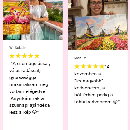
W. Katalin
Móni M.
"A csomagolással,
"A
válaszadással,
kezemben a
gyorsasággal
"legnagyobb"
maximálisan meg
kedvencem, a
voltam elégedve.
háttérben pedig a
Anyukámnak a
többi kedvencem 😍"
szülinapi ajándéka
lesz a kép 🤭"