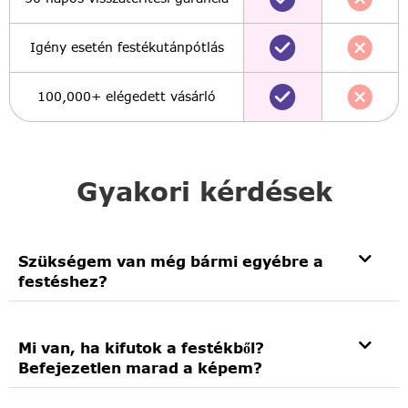
Igény esetén festékutánpótlás
100,000+ elégedett vásárló
Gyakori kérdések
Szükségem van még bármi egyébre a
festéshez?
Mi van, ha kifutok a festékből?
Befejezetlen marad a képem?