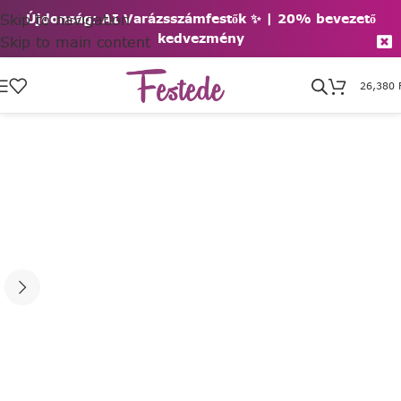
Skip to navigation
Újdonság: AI Varázsszámfestők ✨ | 2
0% bevezető
kedvezmény
Skip to main content
26,380