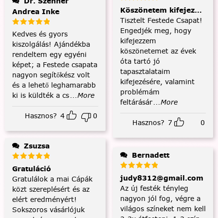
Dr. Szenner
Köszönetem kifejezése és
Andrea Inke
Tisztelt Festede Csapat!
Engedjék meg, hogy
Kedves és gyors
kifejezzem
kiszolgálás! Ajándékba
köszönetemet az évek
rendeltem egy egyéni
óta tartó jó
képet; a Festede csapata
tapasztalataim
nagyon segítőkész volt
kifejezésére, valamint
és a lehető leghamarabb
problémám
ki is küldték a cs
...More
feltárásár
...More
Hasznos?
4
0
Hasznos?
7
0
Zsuzsa
Bernadett
Gratuláció
judy8312@gmail.com
Gratulálok a mai Cápák
Az új festék tényleg
közt szereplésért és az
nagyon jól fog, végre a
elért eredményért!
világos színeket nem kell
Sokszoros vásárlójuk