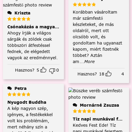
Korábban vásároltam
Kriszta
már számfestő
készleteket, de más
Csónakázás a magyar tengeren
oldalról, mert ott
Ahogy írják a világos
olcsóbb volt, és
sárgák és zöldek csak
gondoltam ha ugyanazt
többszöri átfestéssel
kapom, miért fizetnék
fednek, de elégedett
többet? Aztán
vagyok az eredménnyel.
am
...More
Hasznos?
5
0
Hasznos?
18
4
Petra
Nyugodt Buddha
Mornárné Zsuzsa
A kép nagyon szép,
igényes, a festékekkel
Tíz napi munkával fejezt
volt kis problémám,
Kedves Fest Ede! Tíz
mert néhány szín a
napi munkával fejeztem