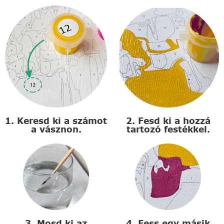
1. Keresd ki a számot
2. Fesd ki a hozzá
a vásznon.
tartozó festékkel.
3. Mosd ki az
4. Fess egy másik