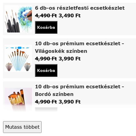
6 db-os részletfestő ecsetkészlet
4,490
Ft
3,490
Ft
Kosárba
10 db-os prémium ecsetkészlet -
Világoskék színben
4,990
Ft
3,990
Ft
Kosárba
10 db-os prémium ecsetkészlet -
Bordó színben
4,990
Ft
3,990
Ft
Kosárba
Mutass többet
Asztali fa festőállvány