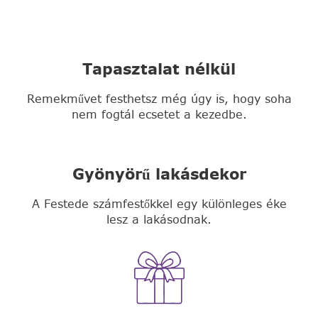
Tapasztalat nélkül
Remekművet festhetsz még úgy is, hogy soha
nem fogtál ecsetet a kezedbe.
Gyönyörű lakásdekor
A Festede számfestőkkel egy különleges éke
lesz a lakásodnak.