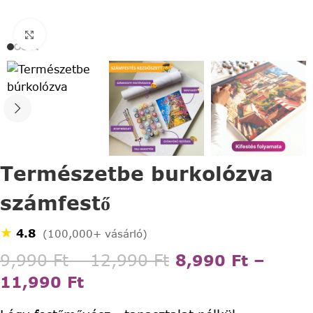
Click to enlarge
Természetbe burkolózva
számfestő
★
4.8
(100,000+ vásárló)
9,990
Ft
–
12,990
Ft
8,990
Ft
–
11,990
Ft