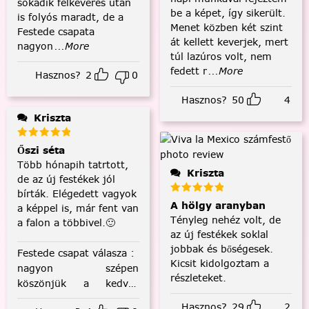
sokadik felkeverés után
be a képet, így sikerült.
is folyós maradt, de a
Menet közben két szint
Festede csapata
át kellett keverjek, mert
nagyon
...More
túl lazúros volt, nem
fedett r
...More
Hasznos?
2
0
Hasznos?
50
4
Kriszta
Őszi séta
Több hónapih tatrtott,
Kriszta
de az új festékek jól
bírták. Elégedett vagyok
A hölgy aranyban
a képpel is, már fent van
Tényleg nehéz volt, de
a falon a többivel.🙂
az új festékek soklal
jobbak és bőségesek.
Festede csapat válasza
:
Kicsit kidolgoztam a
nagyon szépen
részleteket.
köszönjük a kedves
visszajelzést! :)
Hasznos?
29
2