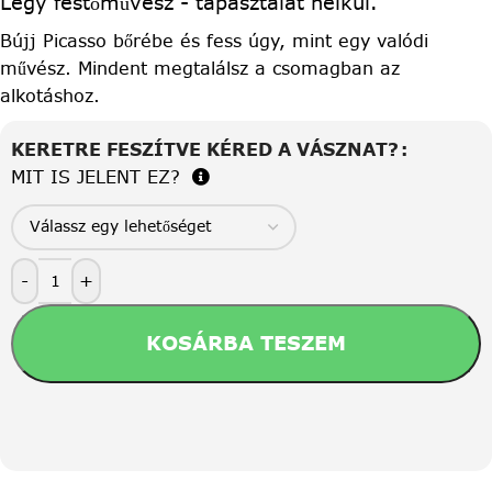
Légy festőművész - tapasztalat nélkül.
Bújj Picasso bőrébe és fess úgy, mint egy valódi
művész. Mindent megtalálsz a csomagban az
alkotáshoz.
KERETRE FESZÍTVE KÉRED A VÁSZNAT?
MIT IS JELENT EZ?
-
+
KOSÁRBA TESZEM