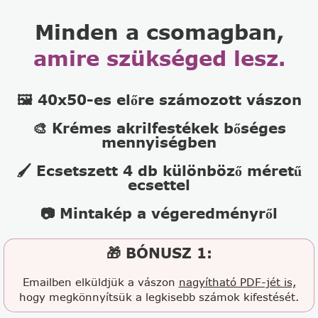
Minden a csomagban,
amire szükséged lesz.
🖼️ 40x50-es előre számozott vászon
🎨 Krémes akrilfestékek bőséges
mennyiségben
🖌️ Ecsetszett 4 db különböző méretű
ecsettel
📷 Mintakép a végeredményről
🎁 BÓNUSZ 1:
Emailben elküldjük a vászon
nagyítható PDF-jét is,
hogy megkönnyítsük a legkisebb számok kifestését.