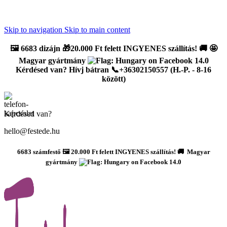
Újdonság: AI Varázsszámfestők ✨ | 2
0% bevezető kedvezmény
Skip to navigation
Skip to main content
🖼️
6683 dizájn 🎁20.000 Ft felett INGYENES szállítás!
🚚
🤩
Magyar gyártmány
Kérdésed van? Hívj bátran 📞+36302150557 (H.-P. - 8-16
között)
Kérdésed van?
hello@festede.hu
6683 számfestő 🖼️ 20.000 Ft felett INGYENES szállítás! 🚚 Magyar
gyártmány