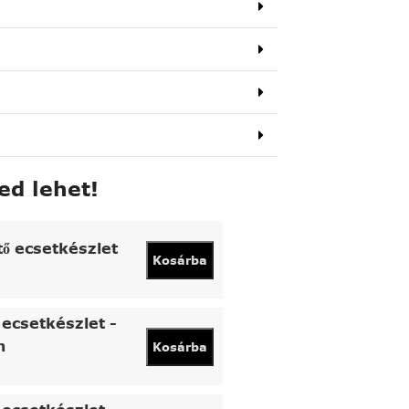
ed lehet!
tő ecsetkészlet
Kosárba
ecsetkészlet -
n
Kosárba