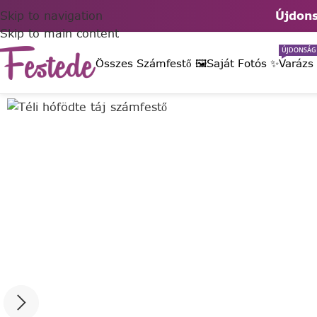
Skip to navigation
Újdons
Skip to main content
ÚJDONSÁG
Összes Számfestő 🖼️
Saját Fotós ✨
Varázs