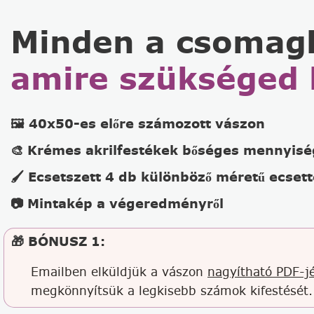
Minden a csomag
amire szükséged 
🖼️ 40x50-es előre számozott vászon
🎨 Krémes akrilfestékek bőséges mennyis
🖌️ Ecsetszett 4 db különböző méretű ecsett
📷 Mintakép a végeredményről
🎁 BÓNUSZ 1:
Emailben elküldjük a vászon
nagyítható PDF-jé
megkönnyítsük a legkisebb számok kifestését.