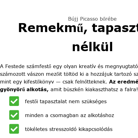
Bújj Picasso bőrébe
Remekmű, tapaszt
nélkül
A Festede számfestő egy olyan kreatív és megnyugtató
számozott vászon mezőit töltöd ki a hozzájuk tartozó sz
mint egy kifestőkönyv — csak felnőtteknek.
Az eredmé
gyönyörű alkotás,
amit büszkén kiakaszthatsz a falra!
festői tapasztalat nem szükséges
minden a csomagban az alkotáshoz
tökéletes stresszoldó kikapcsolódás