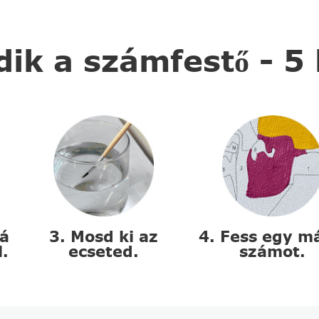
k a számfestő - 5
zá
3. Mosd ki az
4. Fess egy m
l.
ecseted.
számot.