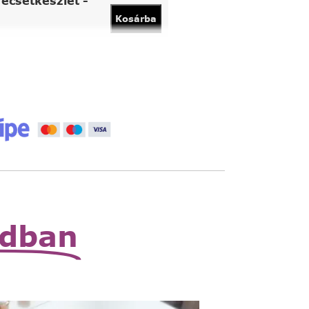
ecsetkészlet -
Kosárba
vány
Kosárba
 állítható nagyító
Read
More
zható zsebnagyító
Read
More
odban