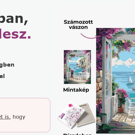
ban,
lesz.
égben
el
t is,
hogy