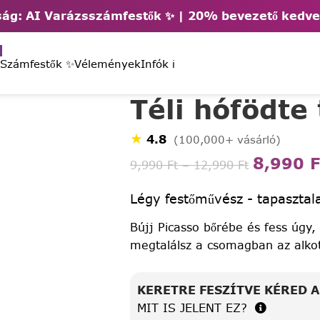
ág: AI Varázsszámfestők ✨ | 2
0% bevezető kedv
 Számfestők ✨
Vélemények
Infók ℹ️
Téli hófödte
★
4.8
(100,000+ vásárló)
8,990
F
9,990
Ft
–
12,990
Ft
Légy festőművész - tapasztala
Bújj Picasso bőrébe és fess úgy,
megtalálsz a csomagban az alko
KERETRE FESZÍTVE KÉRED 
MIT IS JELENT EZ?