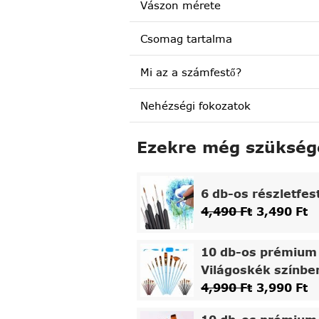
Vászon mérete
Csomag tartalma
Mi az a számfestő?
Nehézségi fokozatok
Ezekre még szükség
6 db-os részletfes
4,490
Ft
3,490
Ft
10 db-os prémium 
Világoskék színbe
4,990
Ft
3,990
Ft