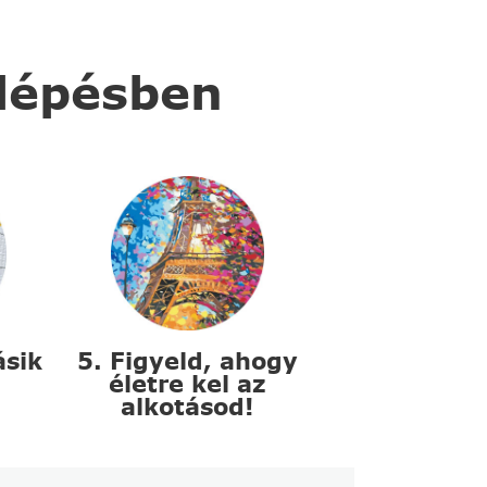
 lépésben
ásik
5. Figyeld, ahogy
életre kel az
alkotásod!