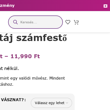
ezmény
 táj számfestő
t
–
11,990
Ft
t nélkül.
 mint egy valódi művész. Mindent
táshoz.
A VÁSZNAT?