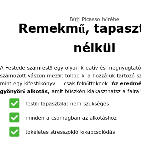
Bújj Picasso bőrébe
Remekmű, tapaszt
nélkül
A Festede számfestő egy olyan kreatív és megnyugtató
számozott vászon mezőit töltöd ki a hozzájuk tartozó sz
mint egy kifestőkönyv — csak felnőtteknek.
Az eredmé
gyönyörű alkotás,
amit büszkén kiakaszthatsz a falra!
festői tapasztalat nem szükséges
minden a csomagban az alkotáshoz
tökéletes stresszoldó kikapcsolódás