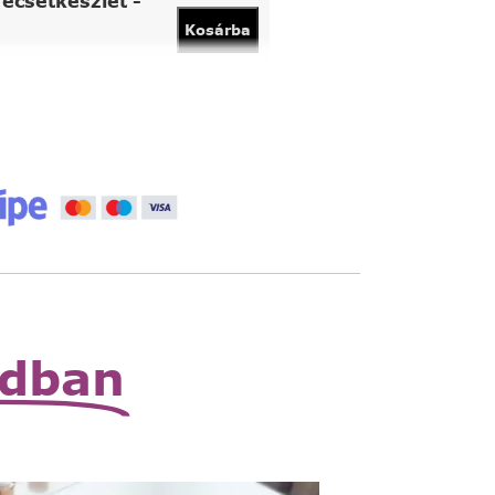
ecsetkészlet -
Kosárba
vány
Kosárba
 állítható nagyító
Read
More
zható zsebnagyító
Read
More
odban