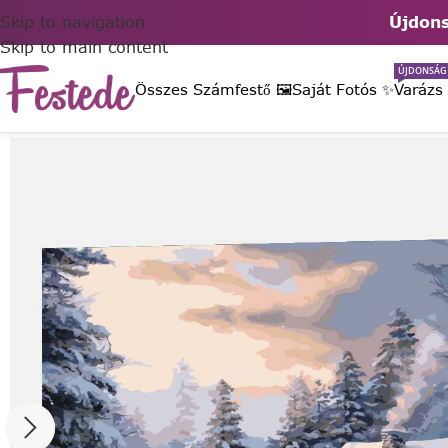
Skip to navigation
Újdons
Skip to main content
ÚJDONSÁG
Összes Számfestő 🖼️
Saját Fotós ✨
Varázs