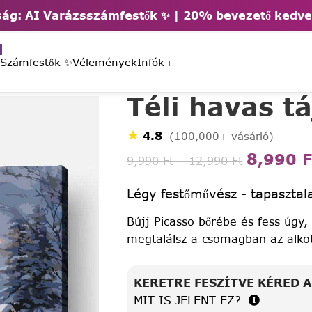
ág: AI Varázsszámfestők ✨ | 2
0% bevezető kedv
 Számfestők ✨
Vélemények
Infók ℹ️
Téli havas t
★
4.8
(100,000+ vásárló)
8,990
F
9,990
Ft
–
12,990
Ft
Légy festőművész - tapasztala
Bújj Picasso bőrébe és fess úgy,
megtalálsz a csomagban az alko
KERETRE FESZÍTVE KÉRED 
MIT IS JELENT EZ?