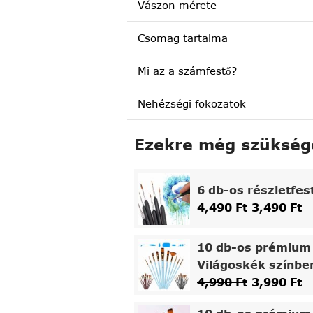
Vászon mérete
Csomag tartalma
Mi az a számfestő?
Nehézségi fokozatok
Ezekre még szükség
6 db-os részletfes
4,490
Ft
3,490
Ft
10 db-os prémium 
Világoskék színbe
4,990
Ft
3,990
Ft