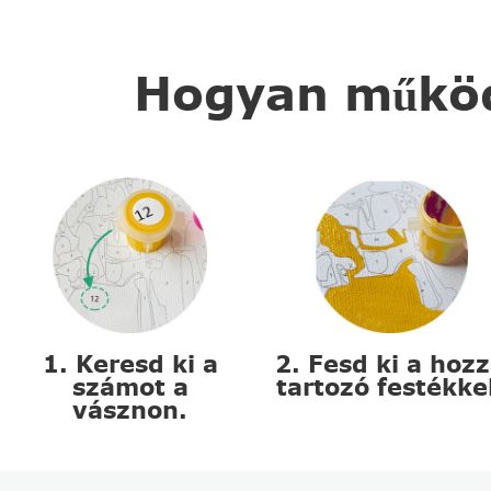
Hogyan működi
1. Keresd ki a
2. Fesd ki a hoz
számot a
tartozó festékke
vásznon.