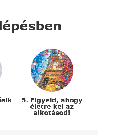
 lépésben
ásik
5. Figyeld, ahogy
életre kel az
alkotásod!