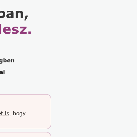
ban,
lesz.
égben
el
t is,
hogy