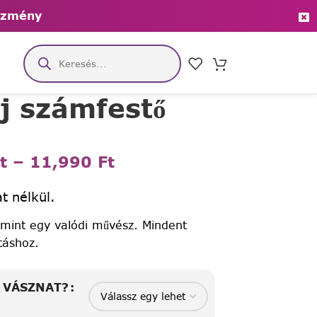
ezmény
áj számfestő
t
–
11,990
Ft
t nélkül.
 mint egy valódi művész. Mindent
táshoz.
A VÁSZNAT?