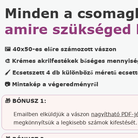
Minden a csomag
amire szükséged 
🖼️ 40x50-es előre számozott vászon
🎨 Krémes akrilfestékek bőséges mennyis
🖌️ Ecsetszett 4 db különböző méretű ecsett
📷 Mintakép a végeredményről
🎁 BÓNUSZ 1:
Emailben elküldjük a vászon
nagyítható PDF-jé
megkönnyítsük a legkisebb számok kifestését.