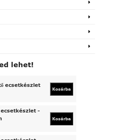
ed lehet!
tő ecsetkészlet
Kosárba
ecsetkészlet -
n
Kosárba