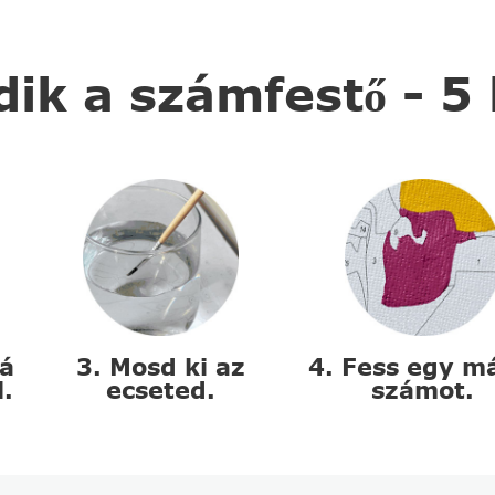
k a számfestő - 5
zá
3. Mosd ki az
4. Fess egy m
l.
ecseted.
számot.