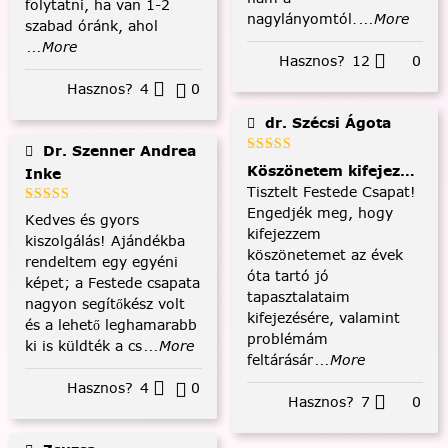
folytatni, ha van 1-2
nagylányomtól.
...More
szabad óránk, ahol
...More
Hasznos?
12
0
Hasznos?
4
0
dr. Szécsi Ágota
Dr. Szenner Andrea
Köszönetem kifejezése és
Inke
Tisztelt Festede Csapat!
Engedjék meg, hogy
Kedves és gyors
kifejezzem
kiszolgálás! Ajándékba
köszönetemet az évek
rendeltem egy egyéni
óta tartó jó
képet; a Festede csapata
tapasztalataim
nagyon segítőkész volt
kifejezésére, valamint
és a lehető leghamarabb
problémám
ki is küldték a cs
...More
feltárásár
...More
Hasznos?
4
0
Hasznos?
7
0