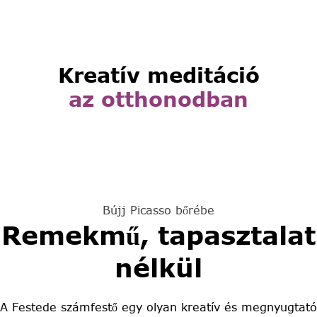
nagyító
Read
4,990
Ft
3,490
Ft
More
Read More
Kreatív meditáció
Kinyitható, hordozható
az otthonodban
zsebnagyító
Read
2,990
Ft
1,990
Ft
More
Read More
Bújj Picasso bőrébe
Remekmű, tapasztalat
nélkül
A Festede számfestő egy olyan kreatív és megnyugtató