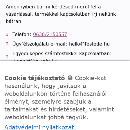
Amennyiben bármi kérdésed merül fel a
vásárlással, termékkel kapcsolatban írj nekünk
bátran!
Telefon:
0630/2150557
Ügyfélszolgálati e-mail: hello@festede.hu
Egyedi képes számfestőkkel kapcsolatban:
egyedi@festede.hu
Facebook Messenger
Cookie tájékoztató 🍪
Cookie-kat
Csatlakozz 19.000 fős
Facebook csoportunkhoz!
használunk, hogy javítsuk a
weboldalunkon történő felhasználói
élményt, személyre szabjuk a
tartalmakat és hirdetéseket, valamint
weboldalunkat jobbá tegyük.
Adatvédelmi nyilatkozat