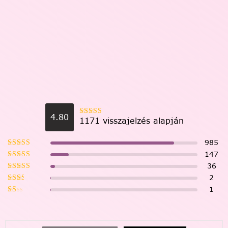
4.80
1171 visszajelzés alapján
985
147
36
2
1