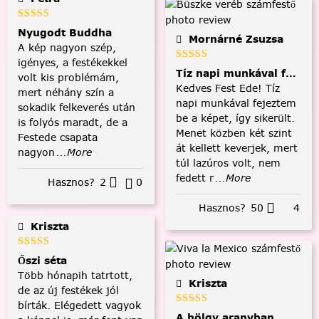
Nyugodt Buddha
Mornárné Zsuzsa
A kép nagyon szép,
igényes, a festékekkel
Tíz napi munkával fejezt
volt kis problémám,
Kedves Fest Ede! Tíz
mert néhány szín a
napi munkával fejeztem
sokadik felkeverés után
be a képet, így sikerült.
is folyós maradt, de a
Menet közben két szint
Festede csapata
át kellett keverjek, mert
nagyon
...More
túl lazúros volt, nem
fedett r
...More
Hasznos?
2
0
Hasznos?
50
4
Kriszta
Őszi séta
Több hónapih tatrtott,
Kriszta
de az új festékek jól
bírták. Elégedett vagyok
A hölgy aranyban