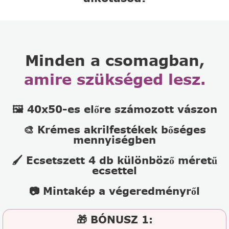
Minden a csomagban,
amire szükséged lesz.
🖼️ 40x50-es előre számozott vászon
🎨 Krémes akrilfestékek bőséges
mennyiségben
🖌️ Ecsetszett 4 db különböző méretű
ecsettel
📷 Mintakép a végeredményről
🎁 BÓNUSZ 1: