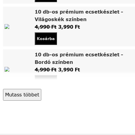
10 db-os prémium ecsetkészlet -
Világoskék színben
4,990
Ft
3,990
Ft
Kosárba
10 db-os prémium ecsetkészlet -
Bordó színben
4,990
Ft
3,990
Ft
Kosárba
Mutass többet
Asztali fa festőállvány
5,490
Ft
4,490
Ft
Kosárba
Világítós, asztalra állítható