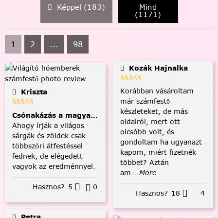
Képpel (
183
)
Mind
(
1171
)
1
2
...
98
Kozák Hajnalka
Korábban vásároltam
Kriszta
már számfestő
készleteket, de más
Csónakázás a magyar tengeren
oldalról, mert ott
Ahogy írják a világos
olcsóbb volt, és
sárgák és zöldek csak
gondoltam ha ugyanazt
többszöri átfestéssel
kapom, miért fizetnék
fednek, de elégedett
többet? Aztán
vagyok az eredménnyel.
am
...More
Hasznos?
5
0
Hasznos?
18
4
Petra