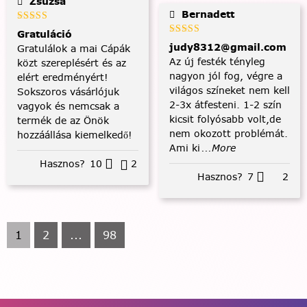
Zsuzsa
Bernadett
Gratuláció
judy8312@gmail.com
Gratulálok a mai Cápák
Az új festék tényleg
közt szereplésért és az
nagyon jól fog, végre a
elért eredményért!
világos színeket nem kell
Sokszoros vásárlójuk
2-3x átfesteni. 1-2 szín
vagyok és nemcsak a
kicsit folyósabb volt,de
termék de az Önök
nem okozott problémát.
hozzáállása kiemelkedő!
Ami ki
...More
Hasznos?
10
2
Hasznos?
7
2
1
2
...
98