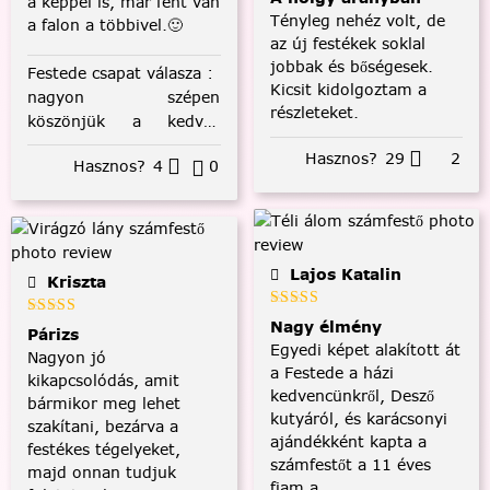
a képpel is, már fent van
Tényleg nehéz volt, de
a falon a többivel.🙂
az új festékek soklal
jobbak és bőségesek.
Festede csapat válasza
:
Kicsit kidolgoztam a
nagyon szépen
részleteket.
köszönjük a kedves
visszajelzést! :)
Hasznos?
29
2
Hasznos?
4
0
Lajos Katalin
Kriszta
Nagy élmény
Párizs
Egyedi képet alakított át
Nagyon jó
a Festede a házi
kikapcsolódás, amit
kedvencünkről, Desző
bármikor meg lehet
kutyáról, és karácsonyi
szakítani, bezárva a
ajándékként kapta a
festékes tégelyeket,
számfestőt a 11 éves
majd onnan tudjuk
fiam a