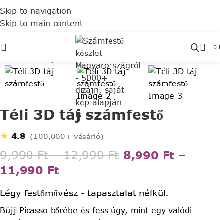
Skip to navigation
Skip to main content
Click to enlarge
0
Téli 3D táj számfestő
★
4.8
(100,000+ vásárló)
9,990
Ft
–
12,990
Ft
8,990
Ft
–
11,990
Ft
Légy festőművész - tapasztalat nélkül.
Bújj Picasso bőrébe és fess úgy, mint egy valódi