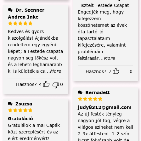
Tisztelt Festede Csapat!
Dr. Szenner
Engedjék meg, hogy
Andrea Inke
kifejezzem
köszönetemet az évek
Kedves és gyors
óta tartó jó
kiszolgálás! Ajándékba
tapasztalataim
rendeltem egy egyéni
kifejezésére, valamint
képet; a Festede csapata
problémám
nagyon segítőkész volt
feltárásár
...More
és a lehető leghamarabb
ki is küldték a cs
...More
Hasznos?
7
0
Hasznos?
4
0
Bernadett
Zsuzsa
judy8312@gmail.com
Az új festék tényleg
Gratuláció
nagyon jól fog, végre a
Gratulálok a mai Cápák
világos színeket nem kell
közt szereplésért és az
2-3x átfesteni. 1-2 szín
elért eredményért!
kicsit folyósabb volt,de