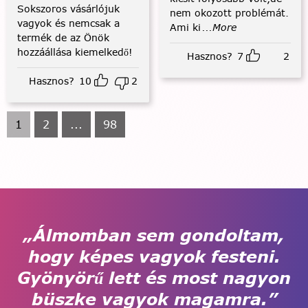
Sokszoros vásárlójuk
nem okozott problémát.
vagyok és nemcsak a
Ami ki
...More
termék de az Önök
hozzáállása kiemelkedő!
Hasznos?
7
2
Hasznos?
10
2
1
2
...
98
„Álmomban sem gondoltam,
hogy képes vagyok festeni.
Gyönyörű lett és most nagyon
büszke vagyok magamra.”