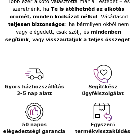
Több ezer alkotó választotta már a Festedét – és
szeretnénk, ha
Te is átélhetnéd az alkotás
örömét, minden kockázat nélkül
. Vásárlásod
teljesen biztonságos
: ha bármilyen okból nem
vagy elégedett, csak szólj, és
mindenben
segítünk
, vagy
visszautaljuk a teljes összeget
.
Gyors házhozszállítás
Segítőkész
2-5 nap alatt
ügyfélszolgálat
50 napos
Egyszerű
elégedettségi garancia
termékvisszaküldés