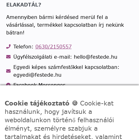
ELAKADTÁL?
Amennyiben bármi kérdésed merül fel a
vásárlással, termékkel kapcsolatban írj nekünk
bátran!
Telefon:
0630/2150557
Ügyfélszolgálati e-mail: hello@festede.hu
Egyedi képes számfestőkkel kapcsolatban:
egyedi@festede.hu
Facebook Messenger
Csatlakozz 19.000 fős
Facebook csoportunkhoz!
Cookie tájékoztató 🍪
Cookie-kat
használunk, hogy javítsuk a
weboldalunkon történő felhasználói
élményt, személyre szabjuk a
tartalmakat és hirdetéseket, valamint