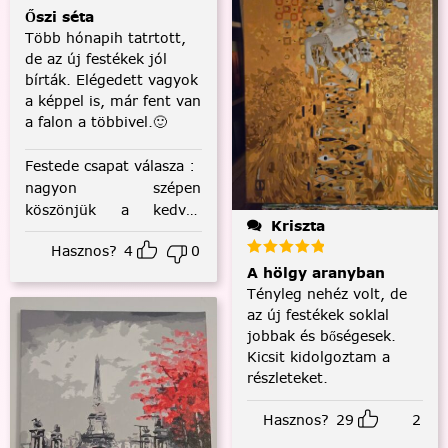
Őszi séta
Több hónapih tatrtott,
de az új festékek jól
bírták. Elégedett vagyok
a képpel is, már fent van
a falon a többivel.🙂
Festede csapat válasza
:
nagyon szépen
köszönjük a kedves
Kriszta
visszajelzést! :)
Hasznos?
4
0
A hölgy aranyban
Tényleg nehéz volt, de
az új festékek soklal
jobbak és bőségesek.
Kicsit kidolgoztam a
részleteket.
Hasznos?
29
2