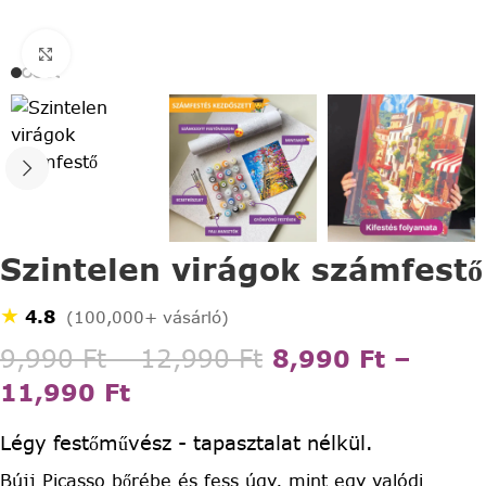
Click to enlarge
Szintelen virágok számfestő
★
4.8
(100,000+ vásárló)
9,990
Ft
–
12,990
Ft
8,990
Ft
–
11,990
Ft
Légy festőművész - tapasztalat nélkül.
Bújj Picasso bőrébe és fess úgy, mint egy valódi