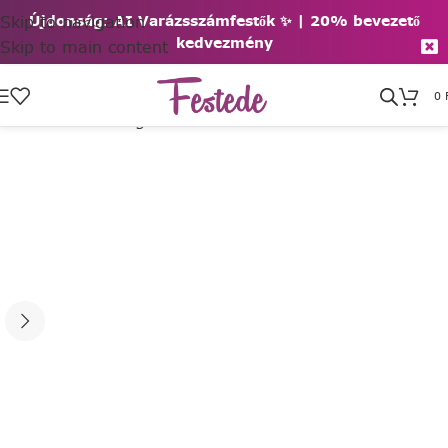
Skip to navigation
Újdonság: AI Varázsszámfestők ✨ | 2
0% bevezető
kedvezmény
Skip to main content
0