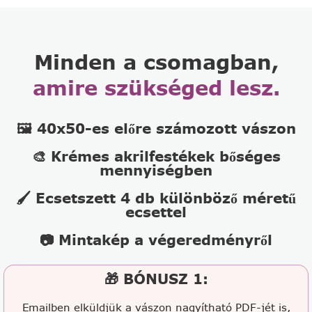
Minden a csomagban,
amire szükséged lesz.
🖼️ 40x50-es előre számozott vászon
🎨 Krémes akrilfestékek bőséges
mennyiségben
🖌️ Ecsetszett 4 db különböző méretű
ecsettel
📷 Mintakép a végeredményről
🎁 BÓNUSZ 1:
Emailben elküldjük a vászon
nagyítható PDF-jét is,