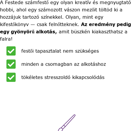
A Festede számfestő egy olyan kreatív és megnyugtató
hobbi, ahol egy számozott vászon mezőit töltöd ki a
hozzájuk tartozó színekkel. Olyan, mint egy
kifestőkönyv — csak felnőtteknek.
Az eredmény pedig
egy gyönyörű alkotás,
amit büszkén kiakaszthatsz a
falra!
festői tapasztalat nem szükséges
minden a csomagban az alkotáshoz
tökéletes stresszoldó kikapcsolódás