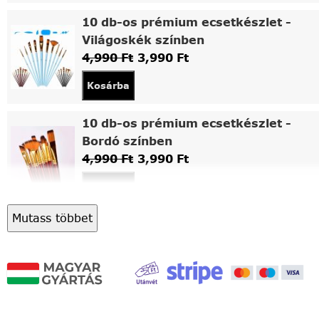
10 db-os prémium ecsetkészlet -
Világoskék színben
4,990
Ft
3,990
Ft
Kosárba
10 db-os prémium ecsetkészlet -
Bordó színben
4,990
Ft
3,990
Ft
Kosárba
Mutass többet
Asztali fa festőállvány
5,490
Ft
4,490
Ft
Kosárba
Világítós, asztalra állítható