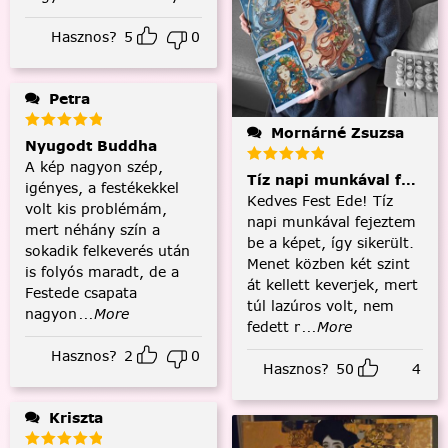
Hasznos?
5
0
Petra
Mornárné Zsuzsa
Nyugodt Buddha
A kép nagyon szép,
Tíz napi munkával fejezt
igényes, a festékekkel
Kedves Fest Ede! Tíz
volt kis problémám,
napi munkával fejeztem
mert néhány szín a
be a képet, így sikerült.
sokadik felkeverés után
Menet közben két szint
is folyós maradt, de a
át kellett keverjek, mert
Festede csapata
túl lazúros volt, nem
nagyon
...More
fedett r
...More
Hasznos?
2
0
Hasznos?
50
4
Kriszta