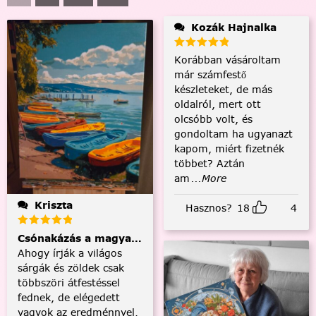
Kozák Hajnalka
Korábban vásároltam
már számfestő
készleteket, de más
oldalról, mert ott
olcsóbb volt, és
gondoltam ha ugyanazt
kapom, miért fizetnék
többet? Aztán
am
...More
Kriszta
Hasznos?
18
4
Csónakázás a magyar tengeren
Ahogy írják a világos
sárgák és zöldek csak
többszöri átfestéssel
fednek, de elégedett
vagyok az eredménnyel.