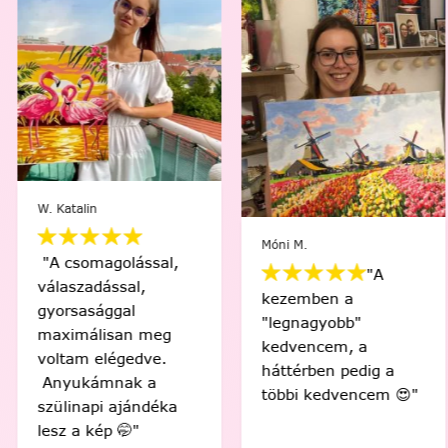
W. Katalin
Móni M.
"A csomagolással,
"A
válaszadással,
kezemben a
gyorsasággal
"legnagyobb"
maximálisan meg
kedvencem, a
voltam elégedve.
háttérben pedig a
Anyukámnak a
többi kedvencem 😍"
szülinapi ajándéka
lesz a kép 🤭"