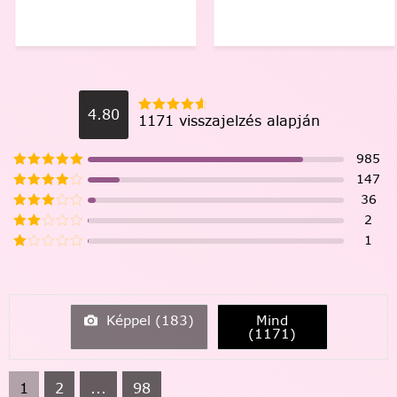
4.80
1171 visszajelzés alapján
985
147
36
2
1
Képpel (
183
)
Mind
(
1171
)
1
2
...
98