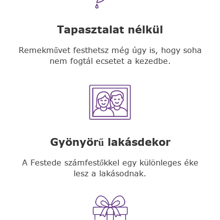
Tapasztalat nélkül
Remekművet festhetsz még úgy is, hogy soha
nem fogtál ecsetet a kezedbe.
Gyönyörű lakásdekor
A Festede számfestőkkel egy különleges éke
lesz a lakásodnak.