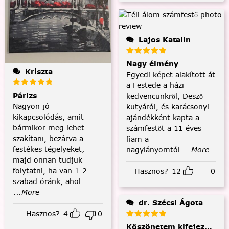
Lajos Katalin
Nagy élmény
Kriszta
Egyedi képet alakított át
a Festede a házi
Párizs
kedvencünkről, Desző
Nagyon jó
kutyáról, és karácsonyi
kikapcsolódás, amit
ajándékként kapta a
bármikor meg lehet
számfestőt a 11 éves
szakítani, bezárva a
fiam a
festékes tégelyeket,
nagylányomtól.
...More
majd onnan tudjuk
folytatni, ha van 1-2
Hasznos?
12
0
szabad óránk, ahol
...More
dr. Szécsi Ágota
Hasznos?
4
0
Köszönetem kifejezése és