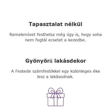
Tapasztalat nélkül
Remekművet festhetsz még úgy is, hogy soha
nem fogtál ecsetet a kezedbe.
Gyönyörű lakásdekor
A Festede számfestőkkel egy különleges éke
lesz a lakásodnak.