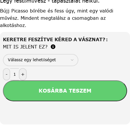
Légy festőművész - tapasztalat nélkül.
Bújj Picasso bőrébe és fess úgy, mint egy valódi
művész. Mindent megtalálsz a csomagban az
alkotáshoz.
KERETRE FESZÍTVE KÉRED A VÁSZNAT?
MIT IS JELENT EZ?
-
+
KOSÁRBA TESZEM