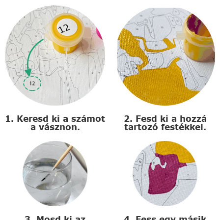
1. Keresd ki a számot
2. Fesd ki a hozzá
a vásznon.
tartozó festékkel.
3. Mosd ki az
4. Fess egy másik