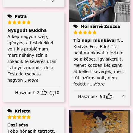
Petra
Mornárné Zsuzsa
Nyugodt Buddha
A kép nagyon szép,
Tíz napi munkával fejezt
igényes, a festékekkel
Kedves Fest Ede! Tíz
volt kis problémám,
napi munkával fejeztem
mert néhány szín a
be a képet, így sikerült.
sokadik felkeverés után
Menet közben két szint
is folyós maradt, de a
át kellett keverjek, mert
Festede csapata
túl lazúros volt, nem
nagyon
...More
fedett r
...More
Hasznos?
2
0
Hasznos?
50
4
Kriszta
Őszi séta
Több hónapih tatrtott,