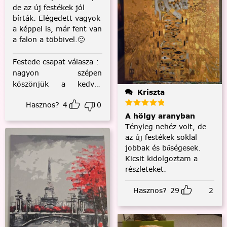
de az új festékek jól
bírták. Elégedett vagyok
a képpel is, már fent van
a falon a többivel.🙂
Festede csapat válasza
:
nagyon szépen
köszönjük a kedves
Kriszta
visszajelzést! :)
Hasznos?
4
0
A hölgy aranyban
Tényleg nehéz volt, de
az új festékek soklal
jobbak és bőségesek.
Kicsit kidolgoztam a
részleteket.
Hasznos?
29
2