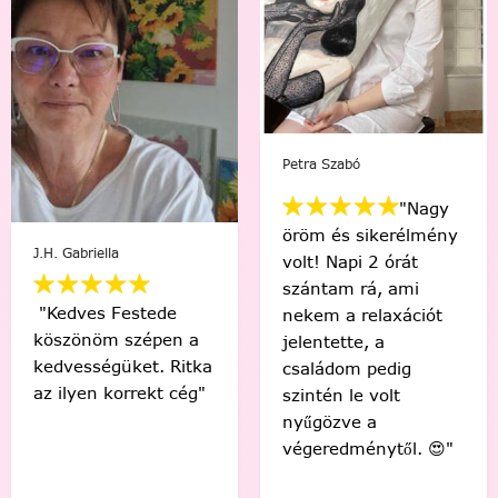
Petra Szabó
Viki Vas-Lukács
"Nagy
öröm és sikerélmény
"Kedvenc egyéni
volt! Napi 2 órát
számfestőmmel 🥰
szántam rá, ami
tökéletes lett,
nekem a relaxációt
élmény volt minden
jelentette, a
egyes ecsetvonás!
családom pedig
Köszönöm Festede!
szintén le volt
❤️🤗"
nyűgözve a
végeredménytől. 😍"