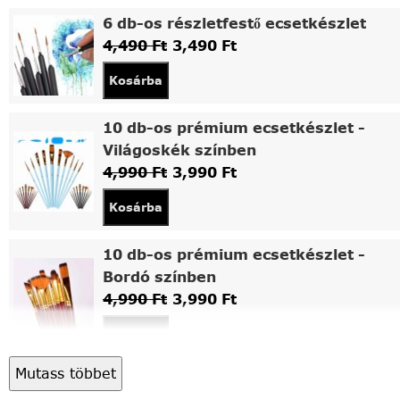
6 db-os részletfestő ecsetkészlet
4,490
Ft
3,490
Ft
Kosárba
10 db-os prémium ecsetkészlet -
Világoskék színben
4,990
Ft
3,990
Ft
Kosárba
10 db-os prémium ecsetkészlet -
Bordó színben
4,990
Ft
3,990
Ft
Kosárba
Mutass többet
Asztali fa festőállvány