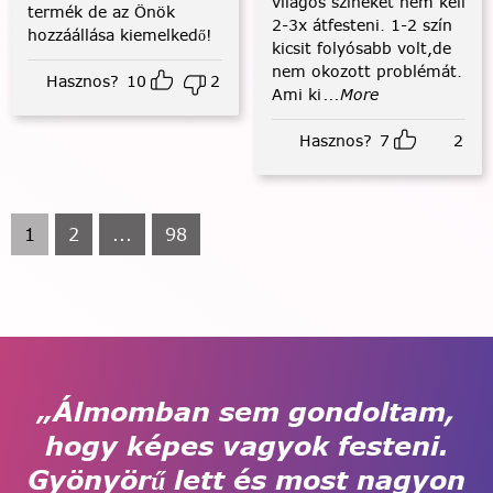
világos színeket nem kell
termék de az Önök
2-3x átfesteni. 1-2 szín
hozzáállása kiemelkedő!
kicsit folyósabb volt,de
nem okozott problémát.
Hasznos?
10
2
Ami ki
...More
Hasznos?
7
2
1
2
...
98
„Álmomban sem gondoltam,
hogy képes vagyok festeni.
Gyönyörű lett és most nagyon