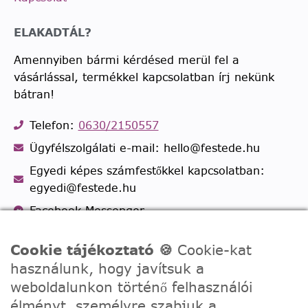
ELAKADTÁL?
Amennyiben bármi kérdésed merül fel a
vásárlással, termékkel kapcsolatban írj nekünk
bátran!
Telefon:
0630/2150557
Ügyfélszolgálati e-mail: hello@festede.hu
Egyedi képes számfestőkkel kapcsolatban:
egyedi@festede.hu
Facebook Messenger
Csatlakozz 19.000 fős
Facebook csoportunkhoz!
Cookie tájékoztató 🍪
Cookie-kat
használunk, hogy javítsuk a
weboldalunkon történő felhasználói
élményt, személyre szabjuk a