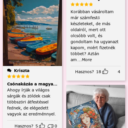
Korábban vásároltam
már számfestő
készleteket, de más
oldalról, mert ott
olcsóbb volt, és
gondoltam ha ugyanazt
kapom, miért fizetnék
többet? Aztán
am
...More
Kriszta
Hasznos?
18
4
Csónakázás a magyar tengeren
Ahogy írják a világos
sárgák és zöldek csak
többszöri átfestéssel
fednek, de elégedett
vagyok az eredménnyel.
Hasznos?
5
0