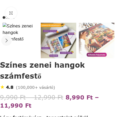
Click to enlarge
Színes zenei hangok
számfestő
★
4.8
(100,000+ vásárló)
9,990
Ft
–
12,990
Ft
8,990
Ft
–
11,990
Ft