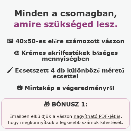
Minden a csomagban,
amire szükséged lesz.
🖼️ 40x50-es előre számozott vászon
🎨 Krémes akrilfestékek bőséges
mennyiségben
🖌️ Ecsetszett 4 db különböző méretű
ecsettel
📷 Mintakép a végeredményről
🎁 BÓNUSZ 1:
Emailben elküldjük a vászon
nagyítható PDF-jét is,
hogy megkönnyítsük a legkisebb számok kifestését.