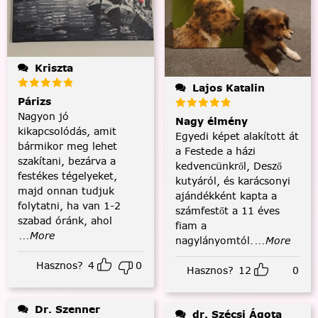
Kriszta
Lajos Katalin
Párizs
Nagyon jó
Nagy élmény
kikapcsolódás, amit
Egyedi képet alakított át
bármikor meg lehet
a Festede a házi
szakítani, bezárva a
kedvencünkről, Desző
festékes tégelyeket,
kutyáról, és karácsonyi
majd onnan tudjuk
ajándékként kapta a
folytatni, ha van 1-2
számfestőt a 11 éves
szabad óránk, ahol
fiam a
...More
nagylányomtól.
...More
Hasznos?
4
0
Hasznos?
12
0
Dr. Szenner
dr. Szécsi Ágota