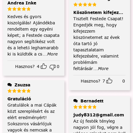
Andrea Inke
Köszönetem kifejezése és
Kedves és gyors
Tisztelt Festede Csapat!
kiszolgálás! Ajándékba
Engedjék meg, hogy
rendeltem egy egyéni
kifejezzem
képet; a Festede csapata
köszönetemet az évek
nagyon segítőkész volt
óta tartó jó
és a lehető leghamarabb
tapasztalataim
ki is küldték a cs
...More
kifejezésére, valamint
problémám
Hasznos?
4
0
feltárásár
...More
Hasznos?
7
0
Zsuzsa
Gratuláció
Bernadett
Gratulálok a mai Cápák
közt szereplésért és az
judy8312@gmail.com
elért eredményért!
Az új festék tényleg
Sokszoros vásárlójuk
nagyon jól fog, végre a
vagyok és nemcsak a