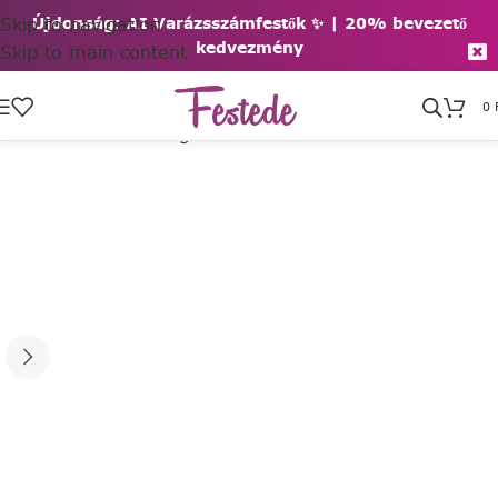
Skip to navigation
Újdonság: AI Varázsszámfestők ✨ | 2
0% bevezető
kedvezmény
Skip to main content
0