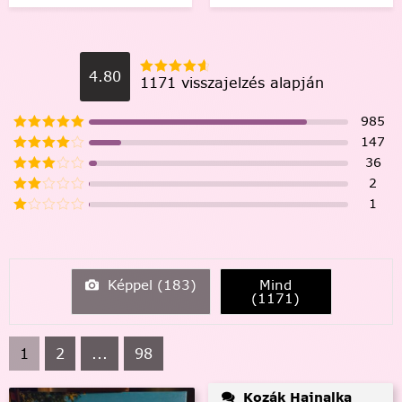
4.80
1171 visszajelzés alapján
985
147
36
2
1
Képpel (
183
)
Mind
(
1171
)
1
2
...
98
Kozák Hajnalka