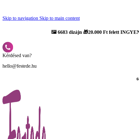
Újdonság: AI Varázsszámfestők ✨ | 2
0% bevezető kedvezmény
Skip to navigation
Skip to main content
🖼️
6683 dizájn 🎁20.000 Ft felett INGYEN
Kérdésed van?
hello@festede.hu
6