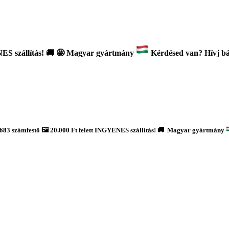
ES szállítás!
🚚
🤩 Magyar gyártmány
Kérdésed van? Hívj bát
683 számfestő 🖼️ 20.000 Ft felett INGYENES szállítás! 🚚 Magyar gyártmány