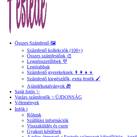
Összes Számfestő 🖼️
Számfestő kollekciók (100+)
Összes számfestőnk 🎨
Legnépszerűbbek 💜
Legújabbak
Számfestő gyerekeknek 👨‍👩‍👧‍👦
Számfestő kiegészítők, extra festék 🖌️
Ajándékutalványok 🎁
Saját fotós ✨
Varázs számfestők ✨
ÚJDONSÁG
Vélemények
Infók ℹ️
Rólunk
Szállítási információk
Visszaküldés és csere
Gyakori kérdések
A teljes útmutató a Festede számozott kifestőkhöz – ke