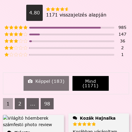
4.80
1171 visszajelzés alapján
985
147
36
2
1
Képpel (
183
)
Mind
(
1171
)
1
2
...
98
Kozák Hajnalka
Korábban vásároltam