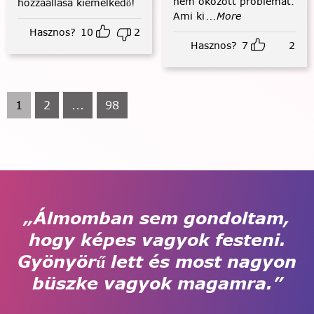
nem okozott problémát.
hozzáállása kiemelkedő!
Ami ki
...More
Hasznos?
10
2
Hasznos?
7
2
1
2
...
98
„Álmomban sem gondoltam,
hogy képes vagyok festeni.
Gyönyörű lett és most nagyon
büszke vagyok magamra.”