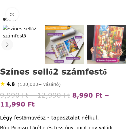
Click to enlarge
Színes sellő2 számfestő
★
4.8
(100,000+ vásárló)
9,990
Ft
–
12,990
Ft
8,990
Ft
–
11,990
Ft
Légy festőművész - tapasztalat nélkül.
Bújj Picasso bőrébe és fess úgy, mint egy valódi