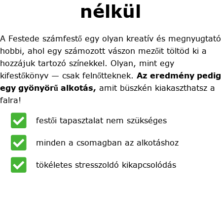
nélkül
A Festede számfestő egy olyan kreatív és megnyugtató
hobbi, ahol egy számozott vászon mezőit töltöd ki a
hozzájuk tartozó színekkel. Olyan, mint egy
kifestőkönyv — csak felnőtteknek.
Az eredmény pedig
egy gyönyörű alkotás,
amit büszkén kiakaszthatsz a
falra!
festői tapasztalat nem szükséges
minden a csomagban az alkotáshoz
tökéletes stresszoldó kikapcsolódás