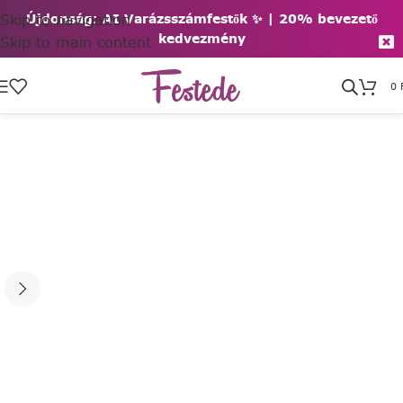
Skip to navigation
Újdonság: AI Varázsszámfestők ✨ | 2
0% bevezető
kedvezmény
Skip to main content
0