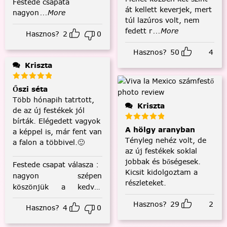
Festede csapata
át kellett keverjek, mert
nagyon
...More
túl lazúros volt, nem
fedett r
...More
Hasznos?
2
0
Hasznos?
50
4
Kriszta
Őszi séta
Több hónapih tatrtott,
Kriszta
de az új festékek jól
bírták. Elégedett vagyok
A hölgy aranyban
a képpel is, már fent van
Tényleg nehéz volt, de
a falon a többivel.🙂
az új festékek soklal
jobbak és bőségesek.
Festede csapat válasza
:
Kicsit kidolgoztam a
nagyon szépen
részleteket.
köszönjük a kedves
visszajelzést! :)
Hasznos?
29
2
Hasznos?
4
0