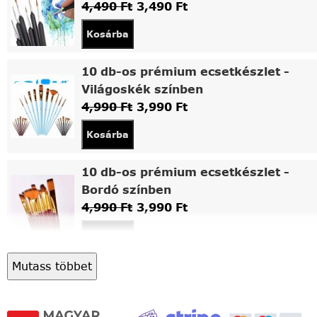
4,490
Ft
3,490
Ft
Kosárba
10 db-os prémium ecsetkészlet -
Világoskék színben
4,990
Ft
3,990
Ft
Kosárba
10 db-os prémium ecsetkészlet -
Bordó színben
4,990
Ft
3,990
Ft
Kosárba
Mutass többet
Asztali fa festőállvány
5,490
Ft
4,490
Ft