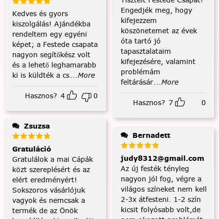
Engedjék meg, hogy
Kedves és gyors
kifejezzem
kiszolgálás! Ajándékba
köszönetemet az évek
rendeltem egy egyéni
óta tartó jó
képet; a Festede csapata
tapasztalataim
nagyon segítőkész volt
kifejezésére, valamint
és a lehető leghamarabb
problémám
ki is küldték a cs
...More
feltárásár
...More
Hasznos?
4
0
Hasznos?
7
0
Zsuzsa
Bernadett
Gratuláció
judy8312@gmail.com
Gratulálok a mai Cápák
Az új festék tényleg
közt szereplésért és az
nagyon jól fog, végre a
elért eredményért!
világos színeket nem kell
Sokszoros vásárlójuk
2-3x átfesteni. 1-2 szín
vagyok és nemcsak a
kicsit folyósabb volt,de
termék de az Önök