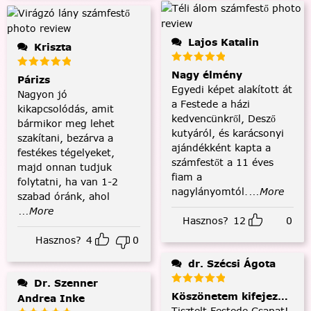
Lajos Katalin
Kriszta
Nagy élmény
Párizs
Egyedi képet alakított át
Nagyon jó
a Festede a házi
kikapcsolódás, amit
kedvencünkről, Desző
bármikor meg lehet
kutyáról, és karácsonyi
szakítani, bezárva a
ajándékként kapta a
festékes tégelyeket,
számfestőt a 11 éves
majd onnan tudjuk
fiam a
folytatni, ha van 1-2
nagylányomtól.
...More
szabad óránk, ahol
...More
Hasznos?
12
0
Hasznos?
4
0
dr. Szécsi Ágota
Dr. Szenner
Köszönetem kifejezése és
Andrea Inke
Tisztelt Festede Csapat!