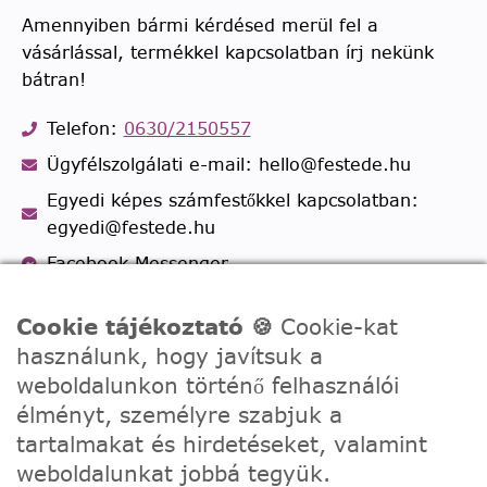
Amennyiben bármi kérdésed merül fel a
vásárlással, termékkel kapcsolatban írj nekünk
bátran!
Telefon:
0630/2150557
Ügyfélszolgálati e-mail: hello@festede.hu
Egyedi képes számfestőkkel kapcsolatban:
egyedi@festede.hu
Facebook Messenger
Csatlakozz 19.000 fős
Facebook csoportunkhoz!
Cookie tájékoztató 🍪
Cookie-kat
használunk, hogy javítsuk a
weboldalunkon történő felhasználói
élményt, személyre szabjuk a
tartalmakat és hirdetéseket, valamint
weboldalunkat jobbá tegyük.