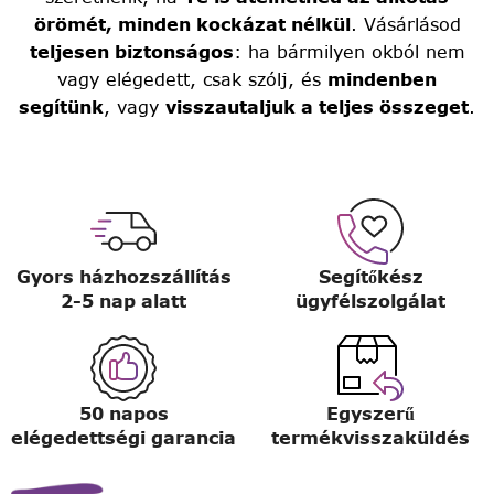
örömét, minden kockázat nélkül
. Vásárlásod
teljesen biztonságos
: ha bármilyen okból nem
vagy elégedett, csak szólj, és
mindenben
segítünk
, vagy
visszautaljuk a teljes összeget
.
Gyors házhozszállítás
Segítőkész
2-5 nap alatt
ügyfélszolgálat
50 napos
Egyszerű
elégedettségi garancia
termékvisszaküldés