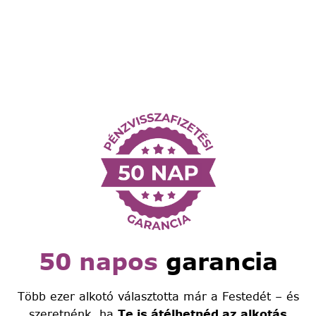
50 napos
garancia
Több ezer alkotó választotta már a Festedét – és
szeretnénk, ha
Te is átélhetnéd az alkotás