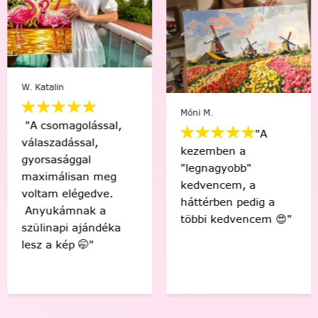
W. Katalin
Móni M.
"A csomagolással,
"A
válaszadással,
kezemben a
gyorsasággal
"legnagyobb"
maximálisan meg
kedvencem, a
voltam elégedve.
háttérben pedig a
Anyukámnak a
többi kedvencem 😍"
szülinapi ajándéka
lesz a kép 🤭"