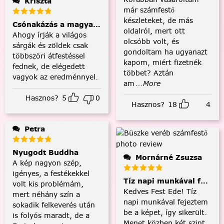
Kriszta
már számfestő
készleteket, de más
Csónakázás a magyar tengeren
oldalról, mert ott
Ahogy írják a világos
olcsóbb volt, és
sárgák és zöldek csak
gondoltam ha ugyanazt
többszöri átfestéssel
kapom, miért fizetnék
fednek, de elégedett
többet? Aztán
vagyok az eredménnyel.
am
...More
Hasznos?
5
0
Hasznos?
18
4
Petra
Nyugodt Buddha
Mornárné Zsuzsa
A kép nagyon szép,
igényes, a festékekkel
Tíz napi munkával fejezt
volt kis problémám,
Kedves Fest Ede! Tíz
mert néhány szín a
napi munkával fejeztem
sokadik felkeverés után
be a képet, így sikerült.
is folyós maradt, de a
Menet közben két szint