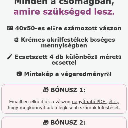
Minden a csomagban,
amire szükséged lesz.
🖼️ 40x50-es előre számozott vászon
🎨 Krémes akrilfestékek bőséges
mennyiségben
🖌️ Ecsetszett 4 db különböző méretű
ecsettel
📷 Mintakép a végeredményről
🎁 BÓNUSZ 1:
Emailben elküldjük a vászon
nagyítható PDF-jét is,
hogy megkönnyítsük a legkisebb számok kifestését.
🎁 BÓNUSZ 2: