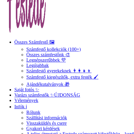
Összes Számfestő 🖼️
Számfestő kollekciók (100+)
Összes számfestőnk 🎨
Legnépszerűbbek 💜
Legújabbak
Számfestő gyerekeknek 👨‍👩‍👧‍👦
Számfestő kiegészítők, extra festék 🖌️
Ajándékutalványok 🎁
Saját fotós ✨
Varázs számfestők ✨
ÚJDONSÁG
Vélemények
Infók ℹ️
Rólunk
Szállítási információk
Visszaküldés és csere
Gyakori kérdések
A teljes útmutató a Festede számozott kifestőkhöz – ke