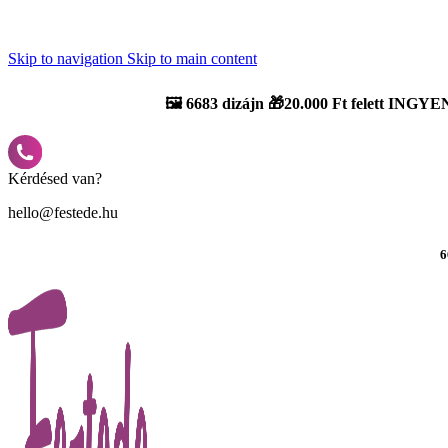
Újdonság: AI Varázsszámfestők ✨ | 2
0% bevezető kedvezmény
Skip to navigation
Skip to main content
🖼️
6683 dizájn 🎁20.000 Ft felett INGYEN
Kérdésed van?
hello@festede.hu
6