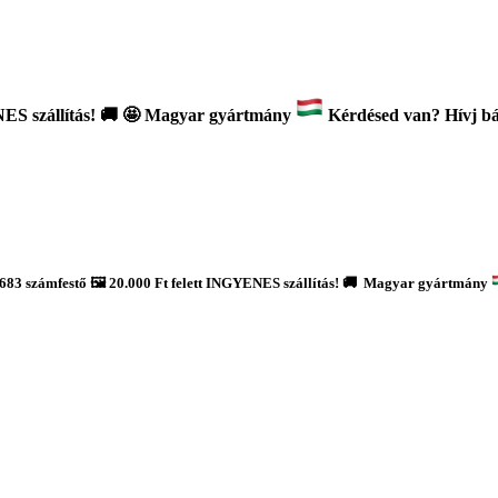
ES szállítás!
🚚
🤩 Magyar gyártmány
Kérdésed van? Hívj bát
683 számfestő 🖼️ 20.000 Ft felett INGYENES szállítás! 🚚 Magyar gyártmány