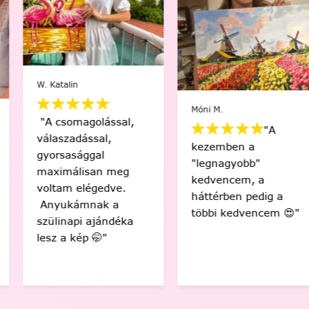
W. Katalin
Móni M.
"A csomagolással,
"A
válaszadással,
kezemben a
gyorsasággal
"legnagyobb"
maximálisan meg
kedvencem, a
voltam elégedve.
háttérben pedig a
Anyukámnak a
többi kedvencem 😍"
szülinapi ajándéka
lesz a kép 🤭"