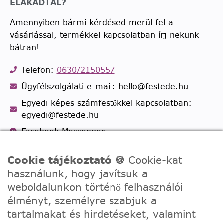
ELAKADTÁL?
Amennyiben bármi kérdésed merül fel a
vásárlással, termékkel kapcsolatban írj nekünk
bátran!
Telefon:
0630/2150557
Ügyfélszolgálati e-mail: hello@festede.hu
Egyedi képes számfestőkkel kapcsolatban:
egyedi@festede.hu
Facebook Messenger
Csatlakozz 19.000 fős
Facebook csoportunkhoz!
Cookie tájékoztató 🍪
Cookie-kat
használunk, hogy javítsuk a
weboldalunkon történő felhasználói
élményt, személyre szabjuk a
tartalmakat és hirdetéseket, valamint