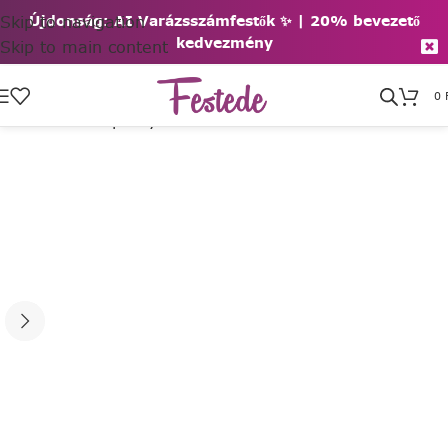
Skip to navigation
Újdonság: AI Varázsszámfestők ✨ | 2
0% bevezető
kedvezmény
Skip to main content
0