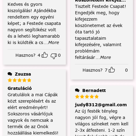
Köszönetem kifejezése és
Kedves és gyors
Tisztelt Festede Csapat!
kiszolgálás! Ajándékba
Engedjék meg, hogy
rendeltem egy egyéni
kifejezzem
képet; a Festede csapata
köszönetemet az évek
nagyon segítőkész volt
óta tartó jó
és a lehető leghamarabb
tapasztalataim
ki is küldték a cs
...More
kifejezésére, valamint
problémám
Hasznos?
4
0
feltárásár
...More
Hasznos?
7
0
Zsuzsa
Gratuláció
Bernadett
Gratulálok a mai Cápák
közt szereplésért és az
judy8312@gmail.com
elért eredményért!
Az új festék tényleg
Sokszoros vásárlójuk
nagyon jól fog, végre a
vagyok és nemcsak a
világos színeket nem kell
termék de az Önök
2-3x átfesteni. 1-2 szín
hozzáállása kiemelkedő!