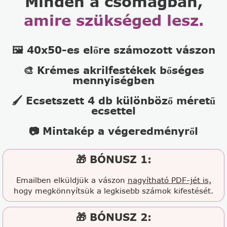
Minden a csomagban,
amire szükséged lesz.
🖼️ 40x50-es előre számozott vászon
🎨 Krémes akrilfestékek bőséges
mennyiségben
🖌️ Ecsetszett 4 db különböző méretű
ecsettel
📷 Mintakép a végeredményről
🎁 BÓNUSZ 1:
Emailben elküldjük a vászon
nagyítható PDF-jét is,
hogy megkönnyítsük a legkisebb számok kifestését.
🎁 BÓNUSZ 2: