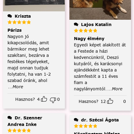
Kriszta
Lajos Katalin
Párizs
Nagyon jó
Nagy élmény
kikapcsolódás, amit
Egyedi képet alakított át
bármikor meg lehet
a Festede a házi
szakítani, bezárva a
kedvencünkről, Desző
festékes tégelyeket,
kutyáról, és karácsonyi
majd onnan tudjuk
ajándékként kapta a
folytatni, ha van 1-2
számfestőt a 11 éves
szabad óránk, ahol
fiam a
...More
nagylányomtól.
...More
Hasznos?
4
0
Hasznos?
12
0
Dr. Szenner
dr. Szécsi Ágota
Andrea Inke