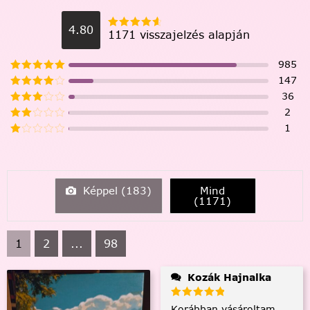
4.80
1171 visszajelzés alapján
985
147
36
2
1
Képpel (
183
)
Mind
(
1171
)
1
2
...
98
Kozák Hajnalka
Korábban vásároltam