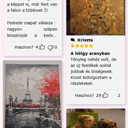
a képpel is, már fent van
a falon a többivel.🙂
Festede csapat válasza
:
nagyon szépen
köszönjük a kedves
Kriszta
visszajelzést! :)
Hasznos?
4
0
A hölgy aranyban
Tényleg nehéz volt, de
az új festékek soklal
jobbak és bőségesek.
Kicsit kidolgoztam a
részleteket.
Hasznos?
29
2