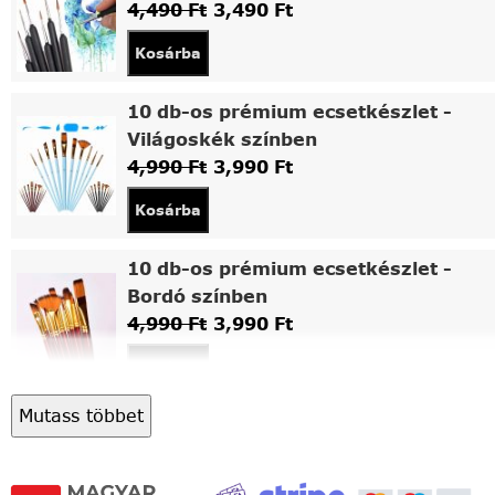
4,490
Ft
3,490
Ft
Kosárba
10 db-os prémium ecsetkészlet -
Világoskék színben
4,990
Ft
3,990
Ft
Kosárba
10 db-os prémium ecsetkészlet -
Bordó színben
4,990
Ft
3,990
Ft
Kosárba
Mutass többet
Asztali fa festőállvány
5,490
Ft
4,490
Ft