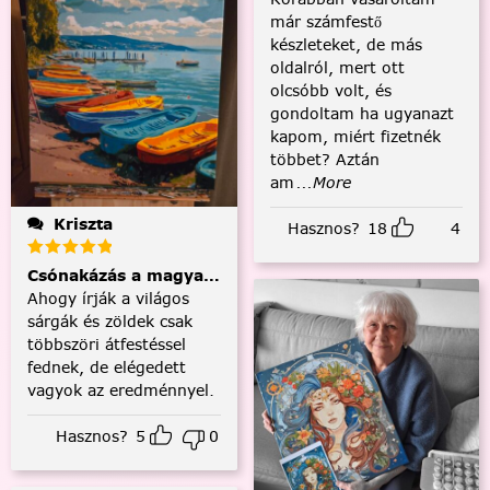
már számfestő
készleteket, de más
oldalról, mert ott
olcsóbb volt, és
gondoltam ha ugyanazt
kapom, miért fizetnék
többet? Aztán
am
...More
Kriszta
Hasznos?
18
4
Csónakázás a magyar tengeren
Ahogy írják a világos
sárgák és zöldek csak
többszöri átfestéssel
fednek, de elégedett
vagyok az eredménnyel.
Hasznos?
5
0