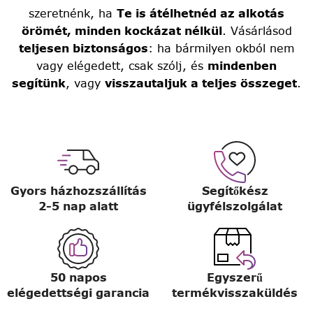
szeretnénk, ha
Te is átélhetnéd az alkotás
örömét, minden kockázat nélkül
. Vásárlásod
teljesen biztonságos
: ha bármilyen okból nem
vagy elégedett, csak szólj, és
mindenben
segítünk
, vagy
visszautaljuk a teljes összeget
.
Gyors házhozszállítás
Segítőkész
2-5 nap alatt
ügyfélszolgálat
50 napos
Egyszerű
elégedettségi garancia
termékvisszaküldés