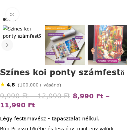
Click to enlarge
Színes koi ponty számfestő
★
4.8
(100,000+ vásárló)
9,990
Ft
–
12,990
Ft
8,990
Ft
–
11,990
Ft
Légy festőművész - tapasztalat nélkül.
Bújj Picasso bőrébe és fess úgy, mint egy valódi