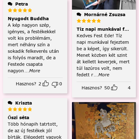
Petra
Mornárné Zsuzsa
Nyugodt Buddha
A kép nagyon szép,
Tíz napi munkával fejezt
igényes, a festékekkel
Kedves Fest Ede! Tíz
volt kis problémám,
napi munkával fejeztem
mert néhány szín a
be a képet, így sikerült.
sokadik felkeverés után
Menet közben két szint
is folyós maradt, de a
át kellett keverjek, mert
Festede csapata
túl lazúros volt, nem
nagyon
...More
fedett r
...More
Hasznos?
2
0
Hasznos?
50
4
Kriszta
Őszi séta
Több hónapih tatrtott,
de az új festékek jól
bírták. Elégedett vagyok