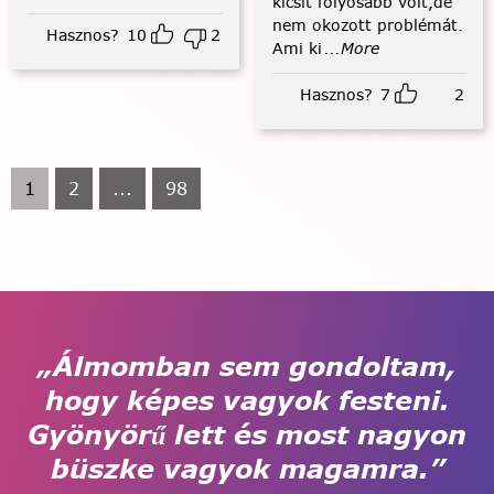
kicsit folyósabb volt,de
nem okozott problémát.
Hasznos?
10
2
Ami ki
...More
Hasznos?
7
2
1
2
...
98
„Álmomban sem gondoltam,
hogy képes vagyok festeni.
Gyönyörű lett és most nagyon
büszke vagyok magamra.”