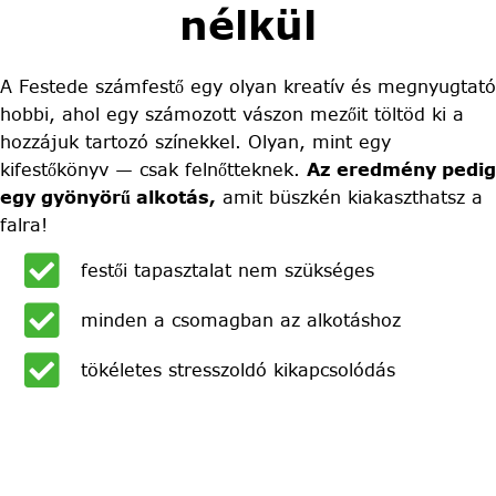
nélkül
A Festede számfestő egy olyan kreatív és megnyugtató
hobbi, ahol egy számozott vászon mezőit töltöd ki a
hozzájuk tartozó színekkel. Olyan, mint egy
kifestőkönyv — csak felnőtteknek.
Az eredmény pedig
egy gyönyörű alkotás,
amit büszkén kiakaszthatsz a
falra!
festői tapasztalat nem szükséges
minden a csomagban az alkotáshoz
tökéletes stresszoldó kikapcsolódás