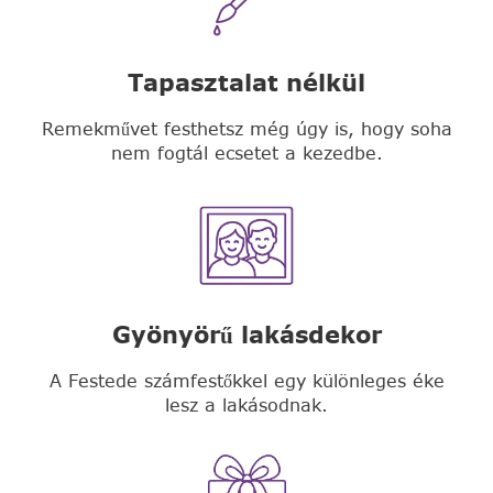
Tapasztalat nélkül
Remekművet festhetsz még úgy is, hogy soha
nem fogtál ecsetet a kezedbe.
Gyönyörű lakásdekor
A Festede számfestőkkel egy különleges éke
lesz a lakásodnak.