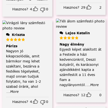
visszajelzést! :)
Hasznos?
29
2
Hasznos?
4
0
Lajos Katalin
Kriszta
Nagy élmény
Párizs
Egyedi képet alakított át
Nagyon jó
a Festede a házi
kikapcsolódás, amit
kedvencünkről, Desző
bármikor meg lehet
kutyáról, és karácsonyi
szakítani, bezárva a
ajándékként kapta a
festékes tégelyeket,
számfestőt a 11 éves
majd onnan tudjuk
fiam a
folytatni, ha van 1-2
nagylányomtól.
...More
szabad óránk, ahol
...More
Hasznos?
12
0
Hasznos?
4
0