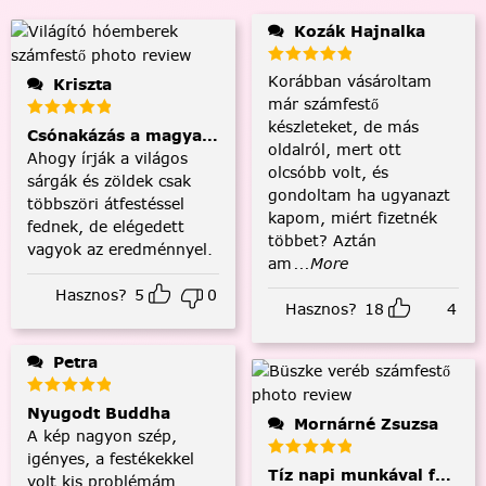
Kozák Hajnalka
Korábban vásároltam
Kriszta
már számfestő
készleteket, de más
Csónakázás a magyar tengeren
oldalról, mert ott
Ahogy írják a világos
olcsóbb volt, és
sárgák és zöldek csak
gondoltam ha ugyanazt
többszöri átfestéssel
kapom, miért fizetnék
fednek, de elégedett
többet? Aztán
vagyok az eredménnyel.
am
...More
Hasznos?
5
0
Hasznos?
18
4
Petra
Nyugodt Buddha
Mornárné Zsuzsa
A kép nagyon szép,
igényes, a festékekkel
Tíz napi munkával fejezt
volt kis problémám,