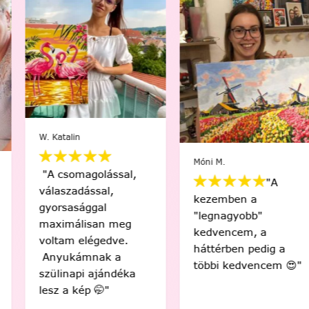
W. Katalin
Móni M.
"A csomagolással,
"A
válaszadással,
kezemben a
gyorsasággal
"legnagyobb"
maximálisan meg
kedvencem, a
voltam elégedve.
háttérben pedig a
Anyukámnak a
többi kedvencem 😍"
szülinapi ajándéka
lesz a kép 🤭"