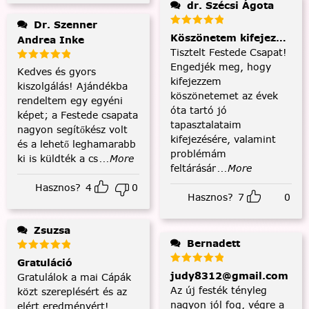
dr. Szécsi Ágota
Dr. Szenner
Köszönetem kifejezése és
Andrea Inke
Tisztelt Festede Csapat!
Engedjék meg, hogy
Kedves és gyors
kifejezzem
kiszolgálás! Ajándékba
köszönetemet az évek
rendeltem egy egyéni
óta tartó jó
képet; a Festede csapata
tapasztalataim
nagyon segítőkész volt
kifejezésére, valamint
és a lehető leghamarabb
problémám
ki is küldték a cs
...More
feltárásár
...More
Hasznos?
4
0
Hasznos?
7
0
Zsuzsa
Bernadett
Gratuláció
judy8312@gmail.com
Gratulálok a mai Cápák
Az új festék tényleg
közt szereplésért és az
nagyon jól fog, végre a
elért eredményért!