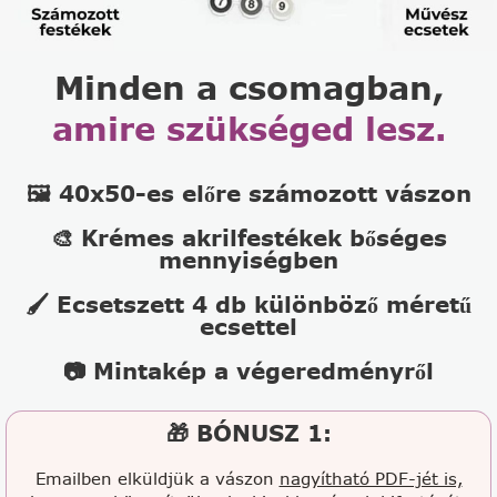
Minden a csomagban,
amire szükséged lesz.
🖼️ 40x50-es előre számozott vászon
🎨 Krémes akrilfestékek bőséges
mennyiségben
🖌️ Ecsetszett 4 db különböző méretű
ecsettel
📷 Mintakép a végeredményről
🎁 BÓNUSZ 1:
Emailben elküldjük a vászon
nagyítható PDF-jét is,