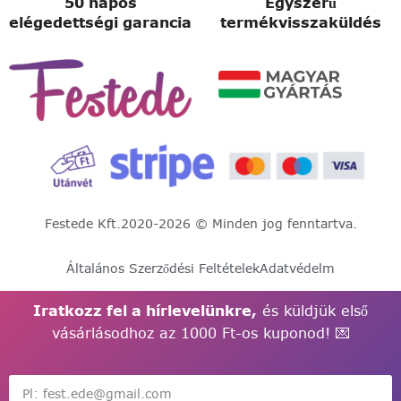
50 napos
Egyszerű
elégedettségi garancia
termékvisszaküldés
Festede Kft.
2020-2026 © Minden jog fenntartva.
Általános Szerződési Feltételek
Adatvédelm
Iratkozz fel a hírlevelünkre,
és küldjük első
vásárlásodhoz az 1000 Ft-os kuponod! 💌