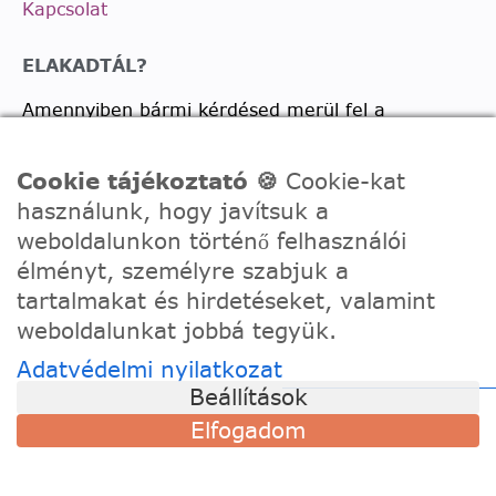
Kapcsolat
ELAKADTÁL?
Amennyiben bármi kérdésed merül fel a
vásárlással, termékkel kapcsolatban írj nekünk
bátran!
Cookie tájékoztató 🍪
Cookie-kat
használunk, hogy javítsuk a
Telefon:
0630/2150557
weboldalunkon történő felhasználói
Ügyfélszolgálati e-mail: hello@festede.hu
élményt, személyre szabjuk a
Egyedi képes számfestőkkel kapcsolatban:
tartalmakat és hirdetéseket, valamint
egyedi@festede.hu
weboldalunkat jobbá tegyük.
Facebook Messenger
Adatvédelmi nyilatkozat
Csatlakozz 19.000 fős
Facebook csoportunkhoz!
Beállítások
Elfogadom