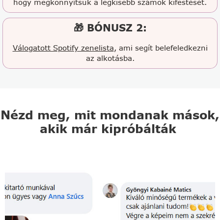
hogy megkönnyítsük a legkisebb számok kifestését.
🎁 BÓNUSZ 2:
Válogatott Spotify zenelista
, ami segít belefeledkezni
az alkotásba.
Nézd meg, mit mondanak mások,
akik már kipróbálták