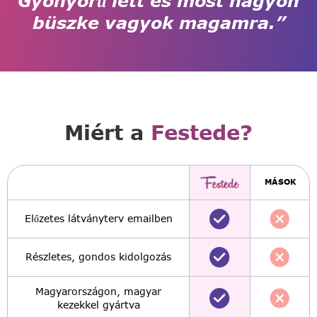
Gyönyörű lett és most nagyon
büszke vagyok magamra.”
Miért a
Festede?
MÁSOK
Előzetes látványterv emailben
Részletes, gondos kidolgozás
Magyarországon, magyar
kezekkel gyártva