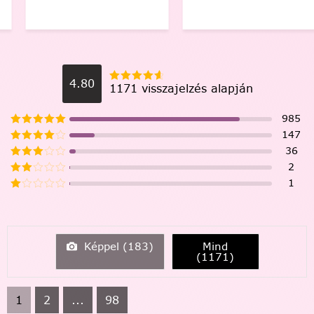
4.80
1171 visszajelzés alapján
985
147
36
2
1
Képpel (
183
)
Mind
(
1171
)
1
2
...
98