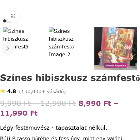
Click to enlarge
Színes hibiszkusz számfestő
★
4.8
(100,000+ vásárló)
9,990
Ft
–
12,990
Ft
8,990
Ft
–
11,990
Ft
Légy festőművész - tapasztalat nélkül.
Bújj Picasso bőrébe és fess úgy, mint egy valódi