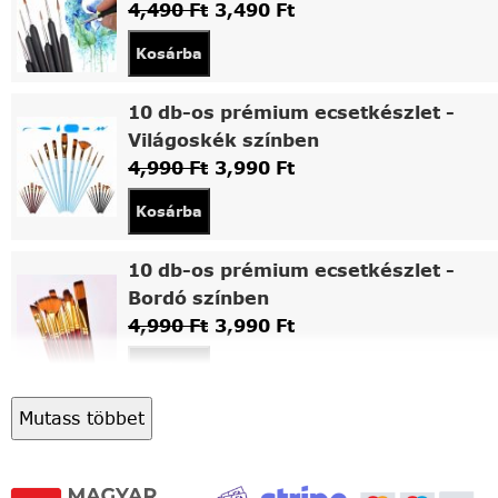
4,490
Ft
3,490
Ft
Kosárba
10 db-os prémium ecsetkészlet -
Világoskék színben
4,990
Ft
3,990
Ft
Kosárba
10 db-os prémium ecsetkészlet -
Bordó színben
4,990
Ft
3,990
Ft
Kosárba
Mutass többet
Asztali fa festőállvány
5,490
Ft
4,490
Ft