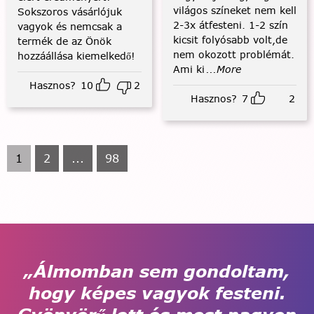
világos színeket nem kell
Sokszoros vásárlójuk
2-3x átfesteni. 1-2 szín
vagyok és nemcsak a
kicsit folyósabb volt,de
termék de az Önök
nem okozott problémát.
hozzáállása kiemelkedő!
Ami ki
...More
Hasznos?
10
2
Hasznos?
7
2
1
2
...
98
„Álmomban sem gondoltam,
hogy képes vagyok festeni.