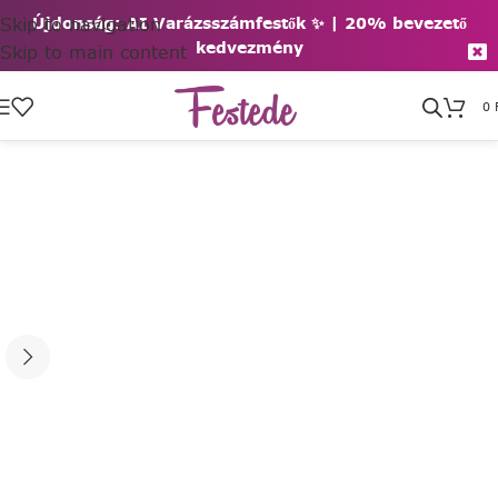
Skip to navigation
Újdonság: AI Varázsszámfestők ✨ | 2
0% bevezető
kedvezmény
Skip to main content
0