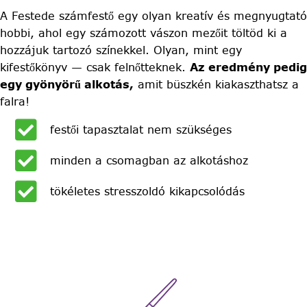
A Festede számfestő egy olyan kreatív és megnyugtató
hobbi, ahol egy számozott vászon mezőit töltöd ki a
hozzájuk tartozó színekkel. Olyan, mint egy
kifestőkönyv — csak felnőtteknek.
Az eredmény pedig
egy gyönyörű alkotás,
amit büszkén kiakaszthatsz a
falra!
festői tapasztalat nem szükséges
minden a csomagban az alkotáshoz
tökéletes stresszoldó kikapcsolódás