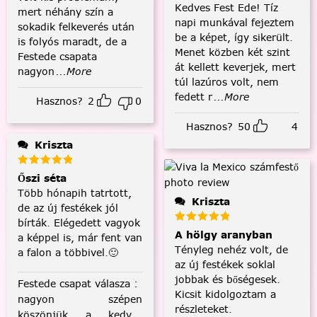
Kedves Fest Ede! Tíz
mert néhány szín a
napi munkával fejeztem
sokadik felkeverés után
be a képet, így sikerült.
is folyós maradt, de a
Menet közben két szint
Festede csapata
át kellett keverjek, mert
nagyon
...More
túl lazúros volt, nem
fedett r
...More
Hasznos?
2
0
Hasznos?
50
4
Kriszta
Őszi séta
Több hónapih tatrtott,
Kriszta
de az új festékek jól
bírták. Elégedett vagyok
A hölgy aranyban
a képpel is, már fent van
Tényleg nehéz volt, de
a falon a többivel.🙂
az új festékek soklal
jobbak és bőségesek.
Festede csapat válasza
:
Kicsit kidolgoztam a
nagyon szépen
részleteket.
köszönjük a kedves