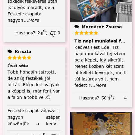
sokadik felkeverés után
is folyós maradt, de a
Festede csapata
nagyon
...More
Mornárné Zsuzsa
Hasznos?
2
0
Tíz napi munkával fejezt
Kedves Fest Ede! Tíz
Kriszta
napi munkával fejeztem
be a képet, így sikerült.
Őszi séta
Menet közben két szint
Több hónapih tatrtott,
át kellett keverjek, mert
de az új festékek jól
túl lazúros volt, nem
bírták. Elégedett vagyok
fedett r
...More
a képpel is, már fent van
a falon a többivel.🙂
Hasznos?
50
4
Festede csapat válasza
:
nagyon szépen
köszönjük a kedves
visszajelzést! :)