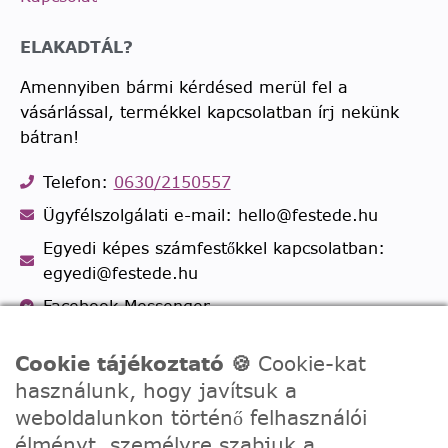
ELAKADTÁL?
Amennyiben bármi kérdésed merül fel a
vásárlással, termékkel kapcsolatban írj nekünk
bátran!
Telefon:
0630/2150557
Ügyfélszolgálati e-mail: hello@festede.hu
Egyedi képes számfestőkkel kapcsolatban:
egyedi@festede.hu
Facebook Messenger
Csatlakozz 19.000 fős
Facebook csoportunkhoz!
Cookie tájékoztató 🍪
Cookie-kat
használunk, hogy javítsuk a
weboldalunkon történő felhasználói
élményt, személyre szabjuk a