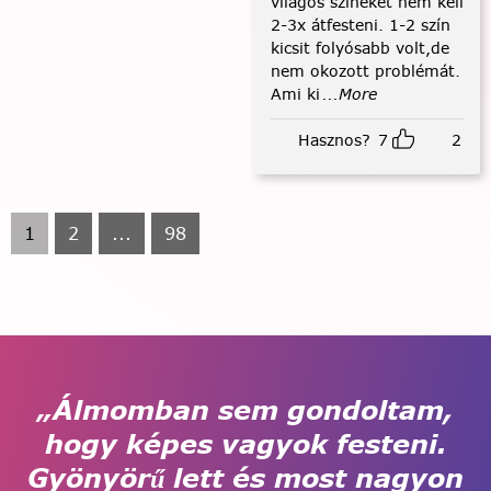
világos színeket nem kell
2-3x átfesteni. 1-2 szín
kicsit folyósabb volt,de
nem okozott problémát.
Ami ki
...More
Hasznos?
7
2
1
2
...
98
„Álmomban sem gondoltam,
hogy képes vagyok festeni.
Gyönyörű lett és most nagyon