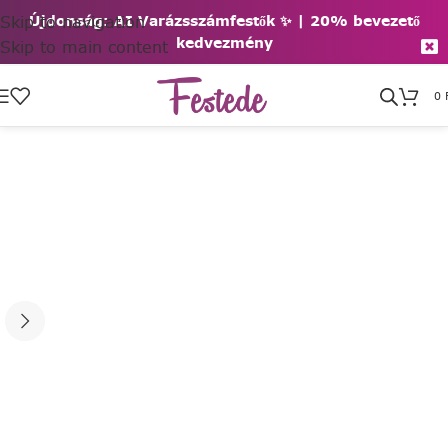
Skip to navigation
Újdonság: AI Varázsszámfestők ✨ | 2
0% bevezető
kedvezmény
Skip to main content
0