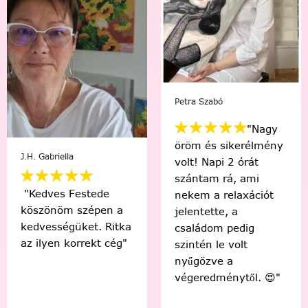
Mikus Bernadett
Viki Vas-Lukács
"Minden percében
"Kedvenc egyéni
egy igazi festő
számfestőmmel 🥰
“művésznek”
tökéletes lett,
éreztem magam.
élmény volt minden
Soha nem hittem
egyes ecsetvonás!
volna, hogy egy ilyen
Köszönöm Festede!
alkotást festéssel
❤️🤗"
meg tudok csinálni.
🙂"