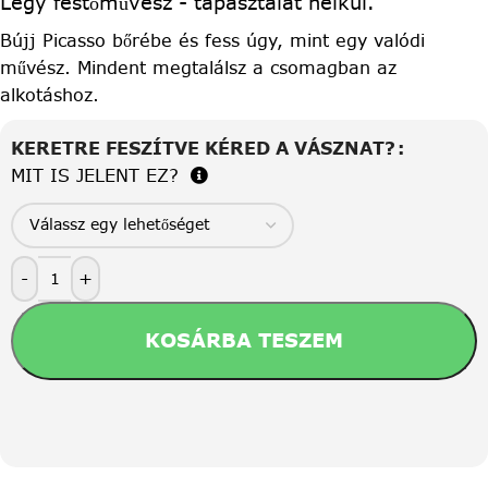
Légy festőművész - tapasztalat nélkül.
Bújj Picasso bőrébe és fess úgy, mint egy valódi
művész. Mindent megtalálsz a csomagban az
alkotáshoz.
KERETRE FESZÍTVE KÉRED A VÁSZNAT?
MIT IS JELENT EZ?
-
+
KOSÁRBA TESZEM