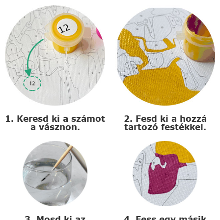
1. Keresd ki a számot
2. Fesd ki a hozzá
a vásznon.
tartozó festékkel.
3. Mosd ki az
4. Fess egy másik