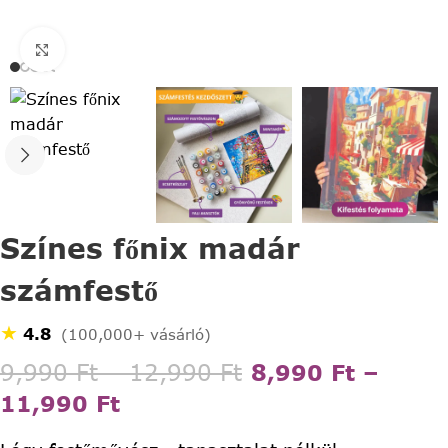
Click to enlarge
Színes főnix madár
számfestő
★
4.8
(100,000+ vásárló)
9,990
Ft
–
12,990
Ft
8,990
Ft
–
11,990
Ft