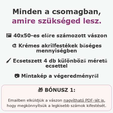
Minden a csomagban,
amire szükséged lesz.
🖼️ 40x50-es előre számozott vászon
🎨 Krémes akrilfestékek bőséges
mennyiségben
🖌️ Ecsetszett 4 db különböző méretű
ecsettel
📷 Mintakép a végeredményről
🎁 BÓNUSZ 1:
Emailben elküldjük a vászon
nagyítható PDF-jét is,
hogy megkönnyítsük a legkisebb számok kifestését.