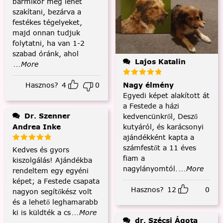
bármikor meg lehet
szakítani, bezárva a
festékes tégelyeket,
majd onnan tudjuk
folytatni, ha van 1-2
szabad óránk, ahol
Lajos Katalin
...More
Hasznos?
4
0
Nagy élmény
Egyedi képet alakított át
a Festede a házi
Dr. Szenner
kedvencünkről, Desző
Andrea Inke
kutyáról, és karácsonyi
ajándékként kapta a
számfestőt a 11 éves
Kedves és gyors
fiam a
kiszolgálás! Ajándékba
nagylányomtól.
...More
rendeltem egy egyéni
képet; a Festede csapata
Hasznos?
12
0
nagyon segítőkész volt
és a lehető leghamarabb
ki is küldték a cs
...More
dr. Szécsi Ágota