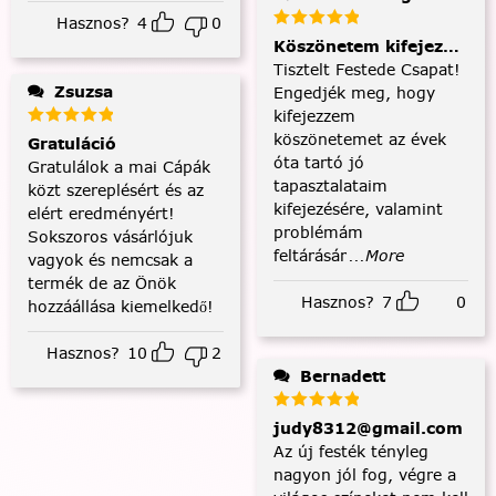
Hasznos?
4
0
Köszönetem kifejezése és
Tisztelt Festede Csapat!
Zsuzsa
Engedjék meg, hogy
kifejezzem
köszönetemet az évek
Gratuláció
óta tartó jó
Gratulálok a mai Cápák
tapasztalataim
közt szereplésért és az
kifejezésére, valamint
elért eredményért!
problémám
Sokszoros vásárlójuk
feltárásár
...More
vagyok és nemcsak a
termék de az Önök
Hasznos?
7
0
hozzáállása kiemelkedő!
Hasznos?
10
2
Bernadett
judy8312@gmail.com
Az új festék tényleg
nagyon jól fog, végre a