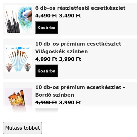
6 db-os részletfestő ecsetkészlet
4,490
Ft
3,490
Ft
Kosárba
10 db-os prémium ecsetkészlet -
Világoskék színben
4,990
Ft
3,990
Ft
Kosárba
10 db-os prémium ecsetkészlet -
Bordó színben
4,990
Ft
3,990
Ft
Kosárba
Mutass többet
Asztali fa festőállvány