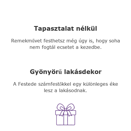
Tapasztalat nélkül
Remekművet festhetsz még úgy is, hogy soha
nem fogtál ecsetet a kezedbe.
Gyönyörű lakásdekor
A Festede számfestőkkel egy különleges éke
lesz a lakásodnak.