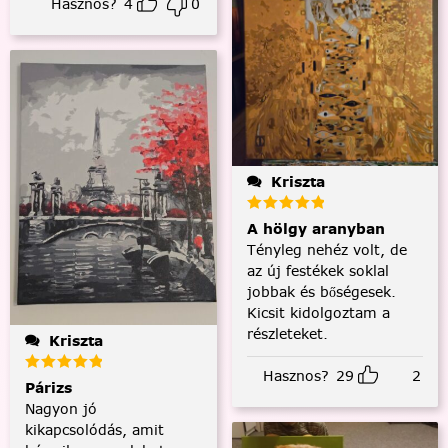
Hasznos?
4
0
Kriszta
A hölgy aranyban
Tényleg nehéz volt, de
az új festékek soklal
jobbak és bőségesek.
Kicsit kidolgoztam a
részleteket.
Kriszta
Hasznos?
29
2
Párizs
Nagyon jó
kikapcsolódás, amit