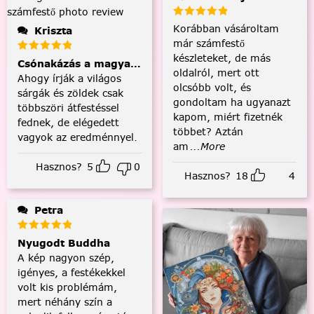
Korábban vásároltam
Kriszta
már számfestő
készleteket, de más
Csónakázás a magyar tengeren
oldalról, mert ott
Ahogy írják a világos
olcsóbb volt, és
sárgák és zöldek csak
gondoltam ha ugyanazt
többszöri átfestéssel
kapom, miért fizetnék
fednek, de elégedett
többet? Aztán
vagyok az eredménnyel.
am
...More
Hasznos?
5
0
Hasznos?
18
4
Petra
Nyugodt Buddha
A kép nagyon szép,
igényes, a festékekkel
volt kis problémám,
mert néhány szín a