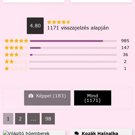
4.80
1171 visszajelzés alapján
985
147
36
2
1
Képpel (
183
)
Mind
(
1171
)
1
2
...
98
Kozák Hajnalka