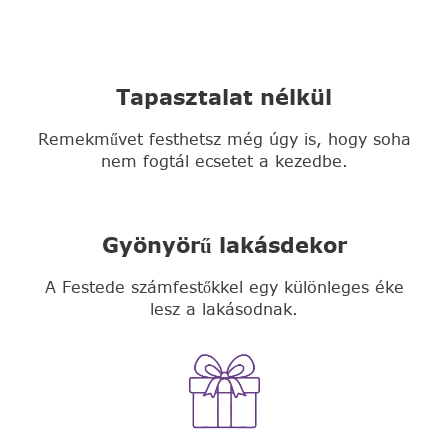
Tapasztalat nélkül
Remekművet festhetsz még úgy is, hogy soha
nem fogtál ecsetet a kezedbe.
Gyönyörű lakásdekor
A Festede számfestőkkel egy különleges éke
lesz a lakásodnak.