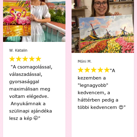
W. Katalin
Móni M.
"A csomagolással,
"A
válaszadással,
kezemben a
gyorsasággal
"legnagyobb"
maximálisan meg
kedvencem, a
voltam elégedve.
háttérben pedig a
Anyukámnak a
többi kedvencem 😍"
szülinapi ajándéka
lesz a kép 🤭"