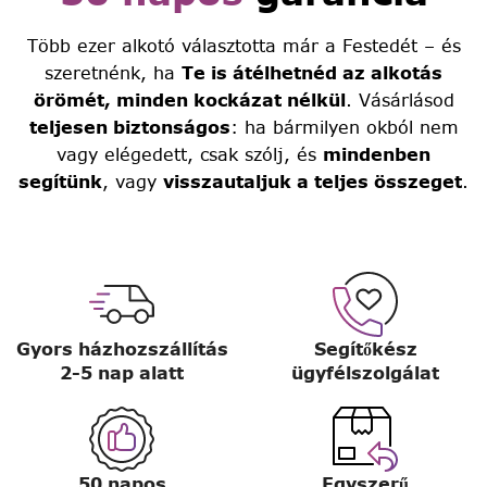
Több ezer alkotó választotta már a Festedét – és
szeretnénk, ha
Te is átélhetnéd az alkotás
örömét, minden kockázat nélkül
. Vásárlásod
teljesen biztonságos
: ha bármilyen okból nem
vagy elégedett, csak szólj, és
mindenben
segítünk
, vagy
visszautaljuk a teljes összeget
.
Gyors házhozszállítás
Segítőkész
2-5 nap alatt
ügyfélszolgálat
50 napos
Egyszerű