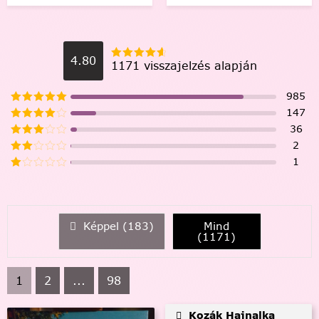
4.80
1171 visszajelzés alapján
985
147
36
2
1
Képpel (
183
)
Mind
(
1171
)
1
2
...
98
Kozák Hajnalka