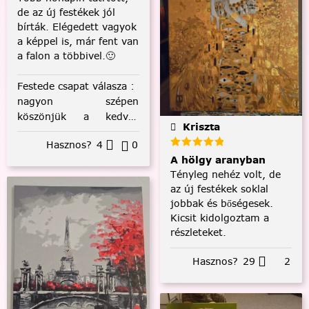
de az új festékek jól
bírták. Elégedett vagyok
a képpel is, már fent van
a falon a többivel.🙂
Festede csapat válasza
:
nagyon szépen
köszönjük a kedves
Kriszta
visszajelzést! :)
Hasznos?
4
0
A hölgy aranyban
Tényleg nehéz volt, de
az új festékek soklal
jobbak és bőségesek.
Kicsit kidolgoztam a
részleteket.
Hasznos?
29
2