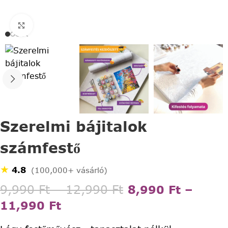
Click to enlarge
Szerelmi bájitalok
számfestő
★
4.8
(100,000+ vásárló)
9,990
Ft
–
12,990
Ft
8,990
Ft
–
11,990
Ft