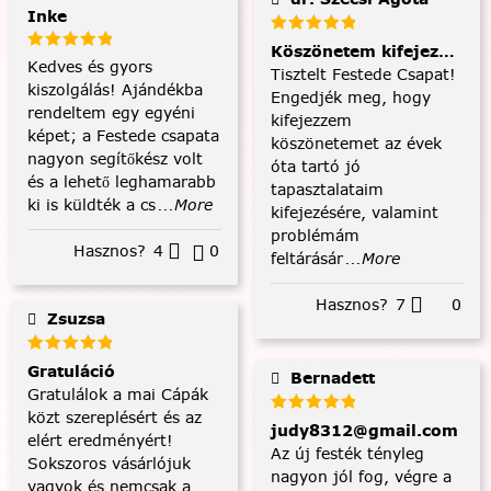
Inke
Köszönetem kifejezése és
Kedves és gyors
Tisztelt Festede Csapat!
kiszolgálás! Ajándékba
Engedjék meg, hogy
rendeltem egy egyéni
kifejezzem
képet; a Festede csapata
köszönetemet az évek
nagyon segítőkész volt
óta tartó jó
és a lehető leghamarabb
tapasztalataim
ki is küldték a cs
...More
kifejezésére, valamint
problémám
Hasznos?
4
0
feltárásár
...More
Hasznos?
7
0
Zsuzsa
Gratuláció
Bernadett
Gratulálok a mai Cápák
közt szereplésért és az
judy8312@gmail.com
elért eredményért!
Az új festék tényleg
Sokszoros vásárlójuk
nagyon jól fog, végre a
vagyok és nemcsak a