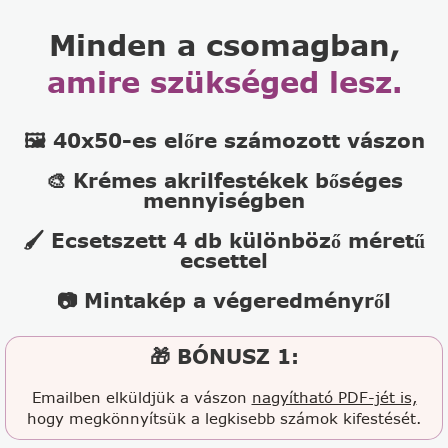
Minden a csomagban,
amire szükséged lesz.
🖼️ 40x50-es előre számozott vászon
🎨 Krémes akrilfestékek bőséges
mennyiségben
🖌️ Ecsetszett 4 db különböző méretű
ecsettel
📷 Mintakép a végeredményről
🎁 BÓNUSZ 1:
Emailben elküldjük a vászon
nagyítható PDF-jét is,
hogy megkönnyítsük a legkisebb számok kifestését.