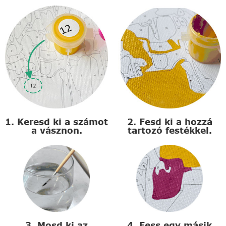
1. Keresd ki a számot
2. Fesd ki a hozzá
a vásznon.
tartozó festékkel.
3. Mosd ki az
4. Fess egy másik