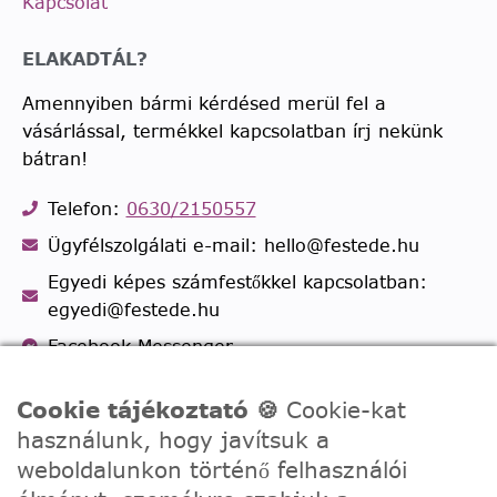
Kapcsolat
ELAKADTÁL?
Amennyiben bármi kérdésed merül fel a
vásárlással, termékkel kapcsolatban írj nekünk
bátran!
Telefon:
0630/2150557
Ügyfélszolgálati e-mail: hello@festede.hu
Egyedi képes számfestőkkel kapcsolatban:
egyedi@festede.hu
Facebook Messenger
Csatlakozz 19.000 fős
Facebook csoportunkhoz!
Cookie tájékoztató 🍪
Cookie-kat
használunk, hogy javítsuk a
weboldalunkon történő felhasználói