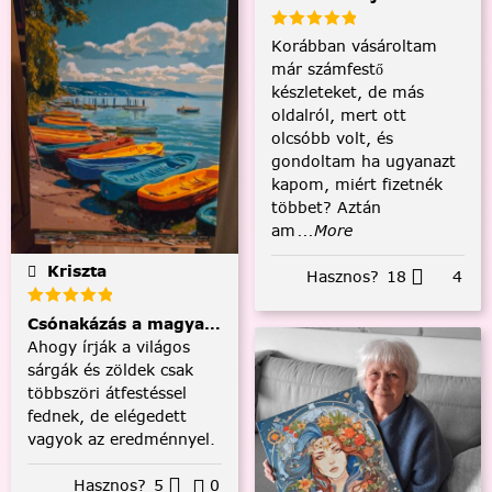
Korábban vásároltam
már számfestő
készleteket, de más
oldalról, mert ott
olcsóbb volt, és
gondoltam ha ugyanazt
kapom, miért fizetnék
többet? Aztán
am
...More
Kriszta
Hasznos?
18
4
Csónakázás a magyar tengeren
Ahogy írják a világos
sárgák és zöldek csak
többszöri átfestéssel
fednek, de elégedett
vagyok az eredménnyel.
Hasznos?
5
0