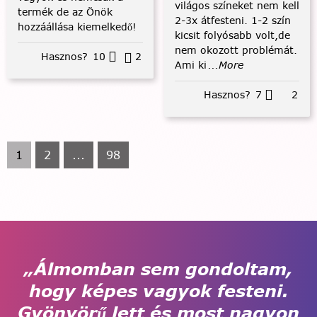
világos színeket nem kell
termék de az Önök
2-3x átfesteni. 1-2 szín
hozzáállása kiemelkedő!
kicsit folyósabb volt,de
nem okozott problémát.
Hasznos?
10
2
Ami ki
...More
Hasznos?
7
2
1
2
...
98
„Álmomban sem gondoltam,
hogy képes vagyok festeni.
Gyönyörű lett és most nagyon