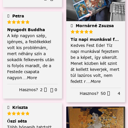
Petra
Mornárné Zsuzsa
Nyugodt Buddha
A kép nagyon szép,
Tíz napi munkával fejezt
igényes, a festékekkel
Kedves Fest Ede! Tíz
volt kis problémám,
napi munkával fejeztem
mert néhány szín a
be a képet, így sikerült.
sokadik felkeverés után
Menet közben két szint
is folyós maradt, de a
át kellett keverjek, mert
Festede csapata
túl lazúros volt, nem
nagyon
...More
fedett r
...More
Hasznos?
2
0
Hasznos?
50
4
Kriszta
Őszi séta
Több hónapih tatrtott,