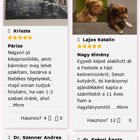
Kriszta
Lajos Katalin
Párizs
Nagyon jó
Nagy élmény
kikapcsolódás, amit
Egyedi képet alakított át
bármikor meg lehet
a Festede a házi
szakítani, bezárva a
kedvencünkről, Desző
festékes tégelyeket,
kutyáról, és karácsonyi
majd onnan tudjuk
ajándékként kapta a
folytatni, ha van 1-2
számfestőt a 11 éves
szabad óránk, ahol
fiam a
...More
nagylányomtól.
...More
Hasznos?
4
0
Hasznos?
12
0
Dr. Szenner Andrea
dr. Szécsi Ágota