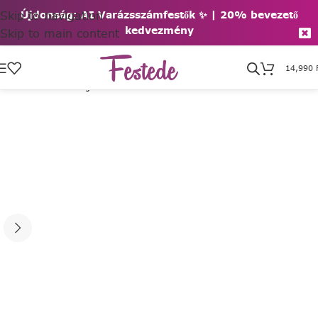
Skip to navigation
Újdonság: AI Varázsszámfestők ✨ | 2
0% bevezető
kedvezmény
Skip to main content
14,990