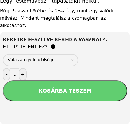
Légy festőművész - tapasztalat nélkül.
Bújj Picasso bőrébe és fess úgy, mint egy valódi
művész. Mindent megtalálsz a csomagban az
alkotáshoz.
KERETRE FESZÍTVE KÉRED A VÁSZNAT?
MIT IS JELENT EZ?
-
+
KOSÁRBA TESZEM