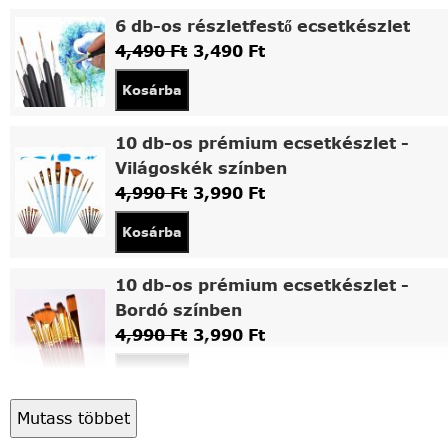
6 db-os részletfestő ecsetkészlet
4,490
Ft
3,490
Ft
Kosárba
10 db-os prémium ecsetkészlet -
Világoskék színben
4,990
Ft
3,990
Ft
Kosárba
10 db-os prémium ecsetkészlet -
Bordó színben
4,990
Ft
3,990
Ft
Kosárba
Mutass többet
Asztali fa festőállvány