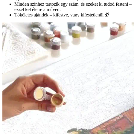
Minden színhez tartozik egy szám, és ezeket ki tudod festeni –
ezzel kel életre a műved.
Tökéletes ajándék – kifestve, vagy kifestetlenül 🎁