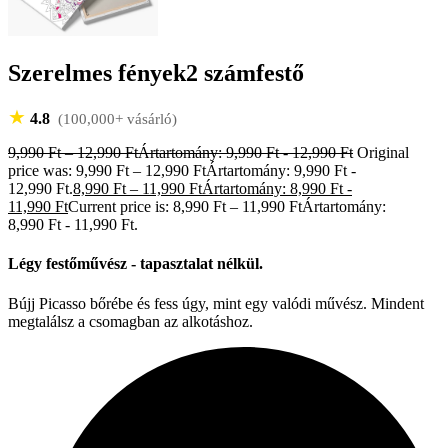
Szerelmes fények2 számfestő
★
4.8
(100,000+ vásárló)
9,990
Ft
–
12,990
Ft
Ártartomány: 9,990 Ft - 12,990 Ft
Original
price was: 9,990 Ft – 12,990 FtÁrtartomány: 9,990 Ft -
12,990 Ft.
8,990
Ft
–
11,990
Ft
Ártartomány: 8,990 Ft -
11,990 Ft
Current price is: 8,990 Ft – 11,990 FtÁrtartomány:
8,990 Ft - 11,990 Ft.
Légy festőművész - tapasztalat nélkül.
Bújj Picasso bőrébe és fess úgy, mint egy valódi művész. Mindent
megtalálsz a csomagban az alkotáshoz.