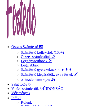
Összes Számfestő 🖼️
Számfestő kollekciók (100+)
Összes számfestőnk 🎨
Legnépszerűbbek 💜
Legújabbak
Számfestő gyerekeknek 👨‍👩‍👧‍👦
Számfestő kiegészítők, extra festék 🖌️
Ajándékutalványok 🎁
Saját fotós ✨
Varázs számfestők ✨
ÚJDONSÁG
Vélemények
Infók ℹ️
Rólunk