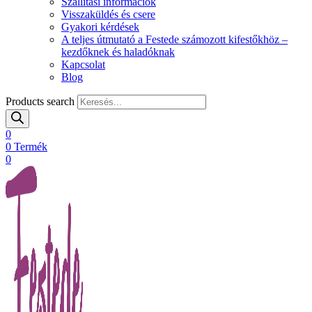
Szállítási információk
Visszaküldés és csere
Gyakori kérdések
A teljes útmutató a Festede számozott kifestőkhöz –
kezdőknek és haladóknak
Kapcsolat
Blog
Products search
0
0
Termék
0