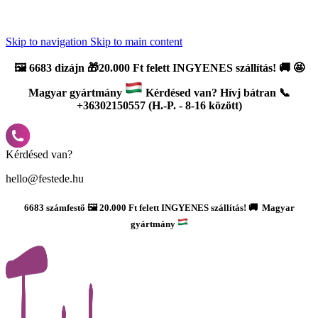
Újdonság: AI Varázsszámfestők ✨ | 2
0% bevezető kedvezmény
Skip to navigation
Skip to main content
🖼️
6683 dizájn 🎁20.000 Ft felett INGYENES szállítás!
🚚
🤩
Magyar gyártmány
Kérdésed van? Hívj bátran 📞
+36302150557 (H.-P. - 8-16 között)
Kérdésed van?
hello@festede.hu
6683 számfestő 🖼️ 20.000 Ft felett INGYENES szállítás! 🚚 Magyar
gyártmány