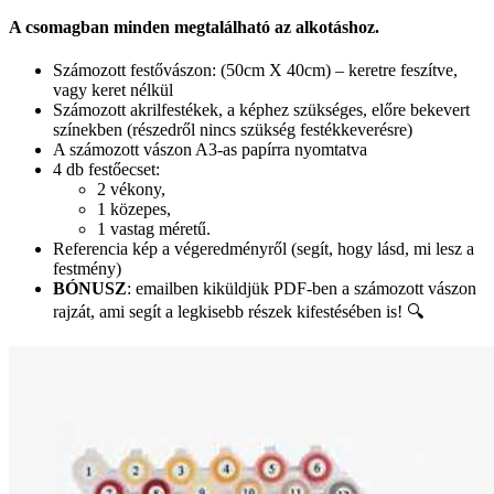
A csomagban minden megtalálható az alkotáshoz.
Számozott festővászon: (50cm X 40cm) – keretre feszítve,
vagy keret nélkül
Számozott akrilfestékek, a képhez szükséges, előre bekevert
színekben (részedről nincs szükség festékkeverésre)
A számozott vászon A3-as papírra nyomtatva
4 db festőecset:
2 vékony,
1 közepes,
1 vastag méretű.
Referencia kép a végeredményről (segít, hogy lásd, mi lesz a
festmény)
BÓNUSZ
: emailben kiküldjük PDF-ben a számozott vászon
rajzát, ami segít a legkisebb részek kifestésében is! 🔍