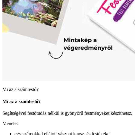
Mi az a számfestő?
Mi az a számfestő?
Segítségével festőtudás nélkül is gyönyörű festményeket készíthetsz.
Menete:
egy számokkal ellátott vásznat kapsz, és festékeket