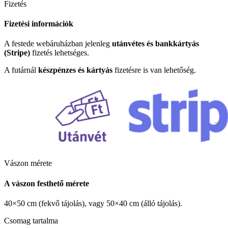
Fizetés
Fizetési információk
A festede webáruházban jelenleg
utánvétes és bankkártyás
(Stripe)
fizetés lehetséges.
A futárnál
készpénzes és kártyás
fizetésre is van lehetőség.
Vászon mérete
A vászon festhető mérete
40×50 cm (fekvő tájolás), vagy 50×40 cm (álló tájolás).
Csomag tartalma