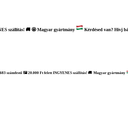
ES szállítás!
🚚
🤩 Magyar gyártmány
Kérdésed van? Hívj bát
683 számfestő 🖼️ 20.000 Ft felett INGYENES szállítás! 🚚 Magyar gyártmány