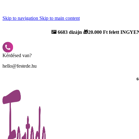
Újdonság: AI Varázsszámfestők ✨ | 2
0% bevezető kedvezmény
Skip to navigation
Skip to main content
🖼️
6683 dizájn 🎁20.000 Ft felett INGYEN
Kérdésed van?
hello@festede.hu
6