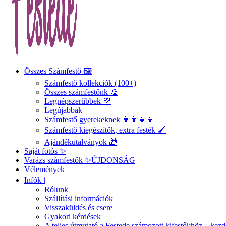
Összes Számfestő 🖼️
Számfestő kollekciók (100+)
Összes számfestőnk 🎨
Legnépszerűbbek 💜
Legújabbak
Számfestő gyerekeknek 👨‍👩‍👧‍👦
Számfestő kiegészítők, extra festék 🖌️
Ajándékutalványok 🎁
Saját fotós ✨
Varázs számfestők ✨
ÚJDONSÁG
Vélemények
Infók ℹ️
Rólunk
Szállítási információk
Visszaküldés és csere
Gyakori kérdések
A teljes útmutató a Festede számozott kifestőkhöz – ke