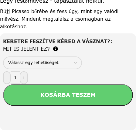
Légy festőművész - tapasztalat nélkül.
Bújj Picasso bőrébe és fess úgy, mint egy valódi
művész. Mindent megtalálsz a csomagban az
alkotáshoz.
KERETRE FESZÍTVE KÉRED A VÁSZNAT?
MIT IS JELENT EZ?
-
+
KOSÁRBA TESZEM