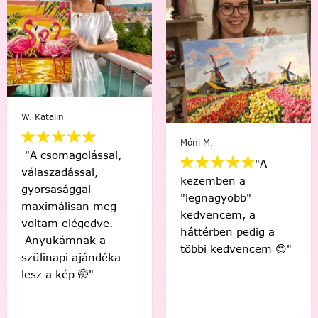
Varga Ági
Móni M.
golással,
"A
ással,
"Sziaszto
kezemben a
ggal
az első!
"legnagyobb"
isan meg
érzés, h
kedvencem, a
légedve.
készítet
háttérben pedig a
mnak a
gyönyörű
többi kedvencem 😍"
i ajándéka
Köszönö
p 🤭"