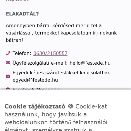
ELAKADTÁL?
Amennyiben bármi kérdésed merül fel a
vásárlással, termékkel kapcsolatban írj nekünk
bátran!
Telefon:
0630/2150557
Ügyfélszolgálati e-mail: hello@festede.hu
Egyedi képes számfestőkkel kapcsolatban:
egyedi@festede.hu
Facebook Messenger
Csatlakozz 19.000 fős
Facebook csoportunkhoz!
Cookie tájékoztató 🍪
Cookie-kat
használunk, hogy javítsuk a
weboldalunkon történő felhasználói
élményt, személyre szabjuk a