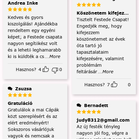
Andrea Inke
Köszönetem kifejezése és
Kedves és gyors
Tisztelt Festede Csapat!
kiszolgálás! Ajándékba
Engedjék meg, hogy
rendeltem egy egyéni
kifejezzem
képet; a Festede csapata
köszönetemet az évek
nagyon segítőkész volt
óta tartó jó
és a lehető leghamarabb
tapasztalataim
ki is küldték a cs
...More
kifejezésére, valamint
problémám
Hasznos?
4
0
feltárásár
...More
Hasznos?
7
0
Zsuzsa
Gratuláció
Bernadett
Gratulálok a mai Cápák
közt szereplésért és az
judy8312@gmail.com
elért eredményért!
Az új festék tényleg
Sokszoros vásárlójuk
nagyon jól fog, végre a
vagyok és nemcsak a