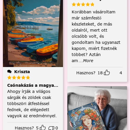
Korábban vásároltam
már számfestő
készleteket, de más
oldalról, mert ott
olcsóbb volt, és
gondoltam ha ugyanazt
kapom, miért fizetnék
többet? Aztán
am
...More
Kriszta
Hasznos?
18
4
Csónakázás a magyar tengeren
Ahogy írják a világos
sárgák és zöldek csak
többszöri átfestéssel
fednek, de elégedett
vagyok az eredménnyel.
Hasznos?
5
0