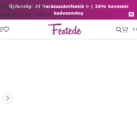
Skip to navigation
Újdonság: AI Varázsszámfestők ✨ | 2
0% bevezető
kedvezmény
Skip to main content
0