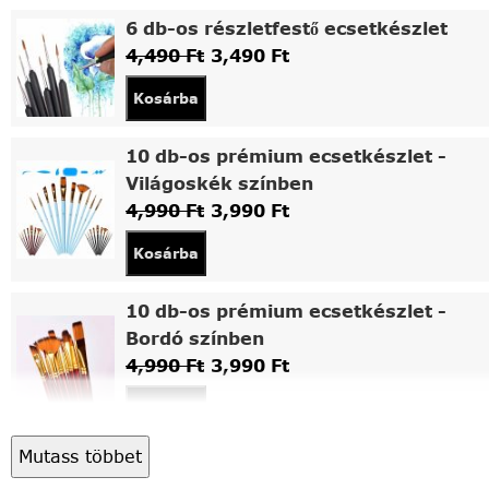
6 db-os részletfestő ecsetkészlet
4,490
Ft
3,490
Ft
Kosárba
10 db-os prémium ecsetkészlet -
Világoskék színben
4,990
Ft
3,990
Ft
Kosárba
10 db-os prémium ecsetkészlet -
Bordó színben
4,990
Ft
3,990
Ft
Kosárba
Mutass többet
Asztali fa festőállvány