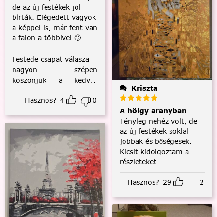
de az új festékek jól
bírták. Elégedett vagyok
a képpel is, már fent van
a falon a többivel.🙂
Festede csapat válasza
:
nagyon szépen
köszönjük a kedves
Kriszta
visszajelzést! :)
Hasznos?
4
0
A hölgy aranyban
Tényleg nehéz volt, de
az új festékek soklal
jobbak és bőségesek.
Kicsit kidolgoztam a
részleteket.
Hasznos?
29
2