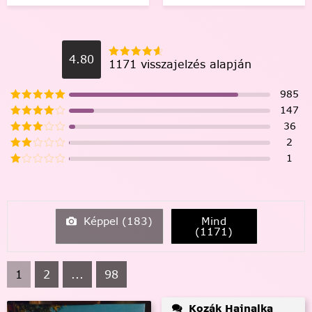
4.80
1171 visszajelzés alapján
985
147
36
2
1
Képpel (
183
)
Mind
(
1171
)
1
2
...
98
Kozák Hajnalka