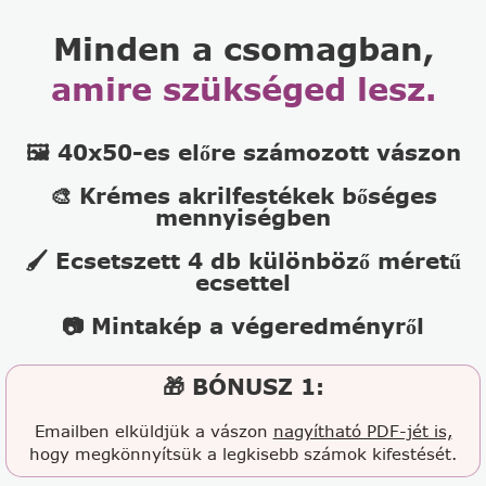
Minden a csomagban,
amire szükséged lesz.
🖼️ 40x50-es előre számozott vászon
🎨 Krémes akrilfestékek bőséges
mennyiségben
🖌️ Ecsetszett 4 db különböző méretű
ecsettel
📷 Mintakép a végeredményről
🎁 BÓNUSZ 1:
Emailben elküldjük a vászon
nagyítható PDF-jét is,
hogy megkönnyítsük a legkisebb számok kifestését.