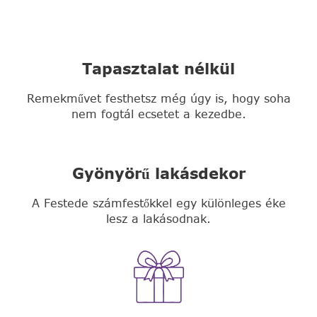
Tapasztalat nélkül
Remekművet festhetsz még úgy is, hogy soha
nem fogtál ecsetet a kezedbe.
Gyönyörű lakásdekor
A Festede számfestőkkel egy különleges éke
lesz a lakásodnak.