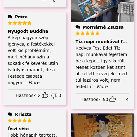
Petra
Mornárné Zsuzsa
Nyugodt Buddha
A kép nagyon szép,
Tíz napi munkával fejezt
igényes, a festékekkel
Kedves Fest Ede! Tíz
volt kis problémám,
napi munkával fejeztem
mert néhány szín a
be a képet, így sikerült.
sokadik felkeverés után
Menet közben két szint
is folyós maradt, de a
át kellett keverjek, mert
Festede csapata
túl lazúros volt, nem
nagyon
...More
fedett r
...More
Hasznos?
2
0
Hasznos?
50
4
Kriszta
Őszi séta
Több hónapih tatrtott,