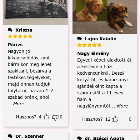
Kriszta
Lajos Katalin
Párizs
Nagyon jó
Nagy élmény
kikapcsolódás, amit
Egyedi képet alakított át
bármikor meg lehet
a Festede a házi
szakítani, bezárva a
kedvencünkről, Desző
festékes tégelyeket,
kutyáról, és karácsonyi
majd onnan tudjuk
ajándékként kapta a
folytatni, ha van 1-2
számfestőt a 11 éves
szabad óránk, ahol
fiam a
...More
nagylányomtól.
...More
Hasznos?
4
0
Hasznos?
12
0
Dr. Szenner
dr. Szécsi Ágota