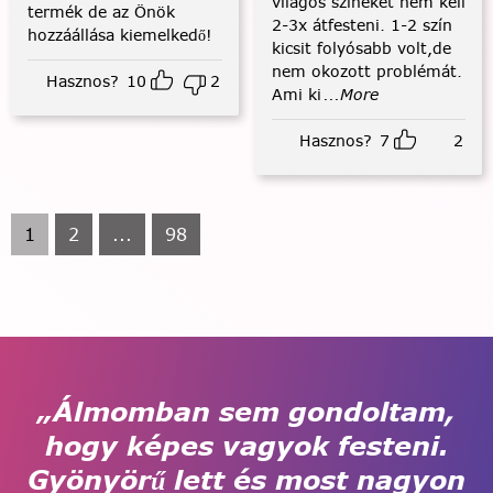
világos színeket nem kell
termék de az Önök
2-3x átfesteni. 1-2 szín
hozzáállása kiemelkedő!
kicsit folyósabb volt,de
nem okozott problémát.
Hasznos?
10
2
Ami ki
...More
Hasznos?
7
2
1
2
...
98
„Álmomban sem gondoltam,
hogy képes vagyok festeni.
Gyönyörű lett és most nagyon