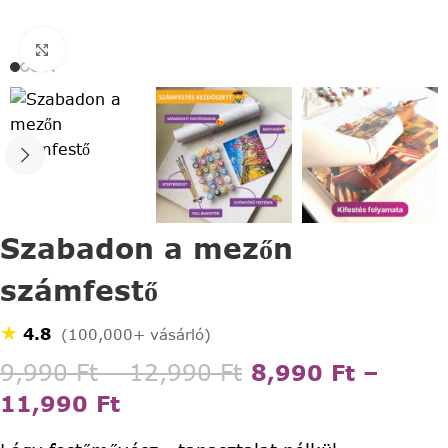
Click to enlarge
Szabadon a mezőn
számfestő
★
4.8
(100,000+ vásárló)
9,990
Ft
–
12,990
Ft
8,990
Ft
–
11,990
Ft