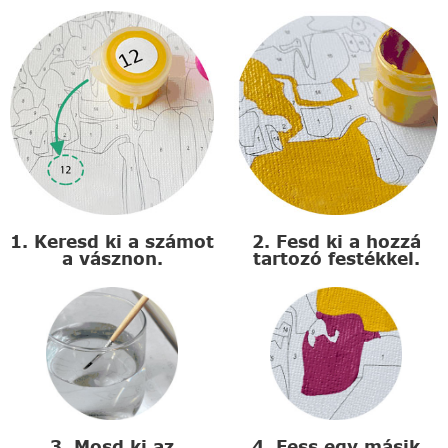
1. Keresd ki a számot
2. Fesd ki a hozzá
a vásznon.
tartozó festékkel.
3. Mosd ki az
4. Fess egy másik