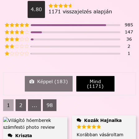
4.80
1171 visszajelzés alapján
985
147
36
2
1
Képpel (
183
)
Mind
(
1171
)
1
2
...
98
Kozák Hajnalka
Korábban vásároltam
Kriszta