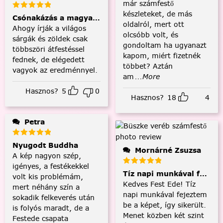
már számfestő
készleteket, de más
Csónakázás a magyar tengeren
oldalról, mert ott
Ahogy írják a világos
olcsóbb volt, és
sárgák és zöldek csak
gondoltam ha ugyanazt
többszöri átfestéssel
kapom, miért fizetnék
fednek, de elégedett
többet? Aztán
vagyok az eredménnyel.
am
...More
Hasznos?
5
0
Hasznos?
18
4
Petra
Nyugodt Buddha
Mornárné Zsuzsa
A kép nagyon szép,
igényes, a festékekkel
Tíz napi munkával fejezt
volt kis problémám,
Kedves Fest Ede! Tíz
mert néhány szín a
napi munkával fejeztem
sokadik felkeverés után
be a képet, így sikerült.
is folyós maradt, de a
Menet közben két szint
Festede csapata