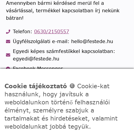
Amennyiben bármi kérdésed merül fel a
vásárlással, termékkel kapcsolatban írj nekünk
bátran!
Telefon:
0630/2150557
Ügyfélszolgálati e-mail: hello@festede.hu
Egyedi képes számfestőkkel kapcsolatban:
egyedi@festede.hu
Facebook Messenger
Csatlakozz 19.000 fős
Facebook csoportunkhoz!
Cookie tájékoztató 🍪
Cookie-kat
használunk, hogy javítsuk a
weboldalunkon történő felhasználói
élményt, személyre szabjuk a
tartalmakat és hirdetéseket, valamint
weboldalunkat jobbá tegyük.