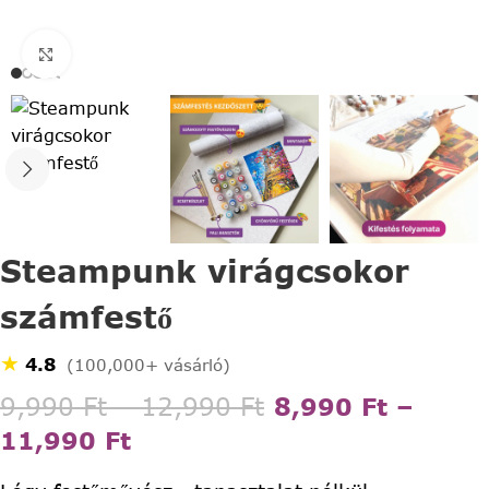
Click to enlarge
Steampunk virágcsokor
számfestő
★
4.8
(100,000+ vásárló)
9,990
Ft
–
12,990
Ft
8,990
Ft
–
11,990
Ft