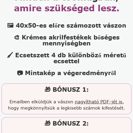
amire szükséged lesz.
🖼️ 40x50-es előre számozott vászon
🎨 Krémes akrilfestékek bőséges
mennyiségben
🖌️ Ecsetszett 4 db különböző méretű
ecsettel
📷 Mintakép a végeredményről
🎁 BÓNUSZ 1:
Emailben elküldjük a vászon
nagyítható PDF-jét is,
hogy megkönnyítsük a legkisebb számok kifestését.
🎁 BÓNUSZ 2: