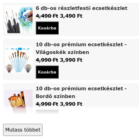
6 db-os részletfestő ecsetkészlet
4,490
Ft
3,490
Ft
Kosárba
10 db-os prémium ecsetkészlet -
Világoskék színben
4,990
Ft
3,990
Ft
Kosárba
10 db-os prémium ecsetkészlet -
Bordó színben
4,990
Ft
3,990
Ft
Kosárba
Mutass többet
Asztali fa festőállvány