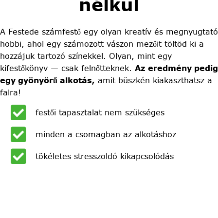
nélkül
A Festede számfestő egy olyan kreatív és megnyugtató
hobbi, ahol egy számozott vászon mezőit töltöd ki a
hozzájuk tartozó színekkel. Olyan, mint egy
kifestőkönyv — csak felnőtteknek.
Az eredmény pedig
egy gyönyörű alkotás,
amit büszkén kiakaszthatsz a
falra!
festői tapasztalat nem szükséges
minden a csomagban az alkotáshoz
tökéletes stresszoldó kikapcsolódás