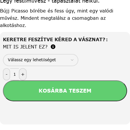
Légy festőművész - tapasztalat nélkül.
Bújj Picasso bőrébe és fess úgy, mint egy valódi
művész. Mindent megtalálsz a csomagban az
alkotáshoz.
KERETRE FESZÍTVE KÉRED A VÁSZNAT?
MIT IS JELENT EZ?
-
+
KOSÁRBA TESZEM