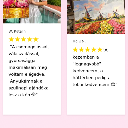
W. Katalin
Móni M.
"A csomagolással,
"A
válaszadással,
kezemben a
gyorsasággal
"legnagyobb"
maximálisan meg
kedvencem, a
voltam elégedve.
háttérben pedig a
Anyukámnak a
többi kedvencem 😍"
szülinapi ajándéka
lesz a kép 🤭"