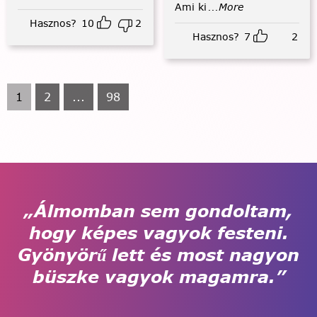
Ami ki
...More
Hasznos?
10
2
Hasznos?
7
2
1
2
...
98
„Álmomban sem gondoltam,
hogy képes vagyok festeni.
Gyönyörű lett és most nagyon
büszke vagyok magamra.”