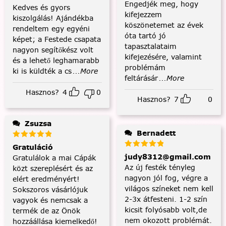
Engedjék meg, hogy
Kedves és gyors
kifejezzem
kiszolgálás! Ajándékba
köszönetemet az évek
rendeltem egy egyéni
óta tartó jó
képet; a Festede csapata
tapasztalataim
nagyon segítőkész volt
kifejezésére, valamint
és a lehető leghamarabb
problémám
ki is küldték a cs
...More
feltárásár
...More
Hasznos?
4
0
Hasznos?
7
0
Zsuzsa
Bernadett
Gratuláció
judy8312@gmail.com
Gratulálok a mai Cápák
Az új festék tényleg
közt szereplésért és az
nagyon jól fog, végre a
elért eredményért!
világos színeket nem kell
Sokszoros vásárlójuk
2-3x átfesteni. 1-2 szín
vagyok és nemcsak a
kicsit folyósabb volt,de
termék de az Önök
nem okozott problémát.
hozzáállása kiemelkedő!