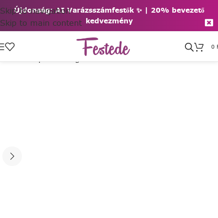
Skip to navigation
Újdonság: AI Varázsszámfestők ✨ | 2
0% bevezető
kedvezmény
Skip to main content
0