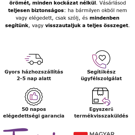
örömét, minden kockázat nélkül
. Vásárlásod
teljesen biztonságos
: ha bármilyen okból nem
vagy elégedett, csak szólj, és
mindenben
segítünk
, vagy
visszautaljuk a teljes összeget
.
Gyors házhozszállítás
Segítőkész
2-5 nap alatt
ügyfélszolgálat
50 napos
Egyszerű
elégedettségi garancia
termékvisszaküldés