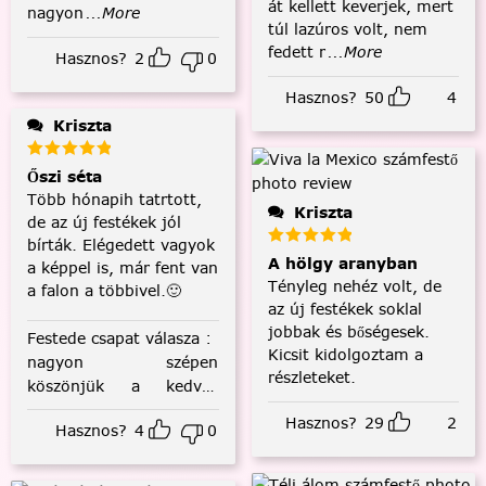
át kellett keverjek, mert
nagyon
...More
túl lazúros volt, nem
fedett r
...More
Hasznos?
2
0
Hasznos?
50
4
Kriszta
Őszi séta
Több hónapih tatrtott,
Kriszta
de az új festékek jól
bírták. Elégedett vagyok
A hölgy aranyban
a képpel is, már fent van
Tényleg nehéz volt, de
a falon a többivel.🙂
az új festékek soklal
jobbak és bőségesek.
Festede csapat válasza
:
Kicsit kidolgoztam a
nagyon szépen
részleteket.
köszönjük a kedves
visszajelzést! :)
Hasznos?
29
2
Hasznos?
4
0