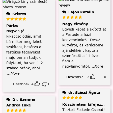
Lajos Katalin
Kriszta
Nagy élmény
Párizs
Egyedi képet alakított át
Nagyon jó
a Festede a házi
kikapcsolódás, amit
kedvencünkről, Desző
bármikor meg lehet
kutyáról, és karácsonyi
szakítani, bezárva a
ajándékként kapta a
festékes tégelyeket,
számfestőt a 11 éves
majd onnan tudjuk
fiam a
folytatni, ha van 1-2
nagylányomtól.
...More
szabad óránk, ahol
...More
Hasznos?
12
0
Hasznos?
4
0
dr. Szécsi Ágota
Dr. Szenner
Köszönetem kifejezése és
Andrea Inke
Tisztelt Festede Csapat!