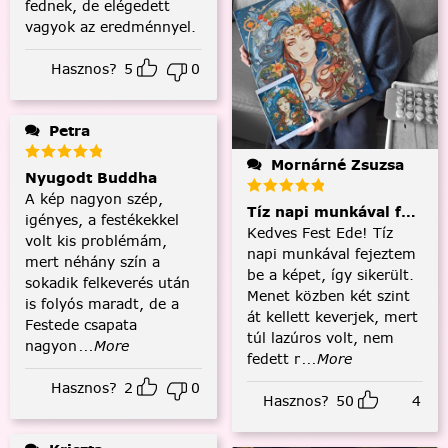
fednek, de elégedett
vagyok az eredménnyel.
Hasznos?
5
0
Petra
Mornárné Zsuzsa
Nyugodt Buddha
A kép nagyon szép,
Tíz napi munkával fejezt
igényes, a festékekkel
Kedves Fest Ede! Tíz
volt kis problémám,
napi munkával fejeztem
mert néhány szín a
be a képet, így sikerült.
sokadik felkeverés után
Menet közben két szint
is folyós maradt, de a
át kellett keverjek, mert
Festede csapata
túl lazúros volt, nem
nagyon
...More
fedett r
...More
Hasznos?
2
0
Hasznos?
50
4