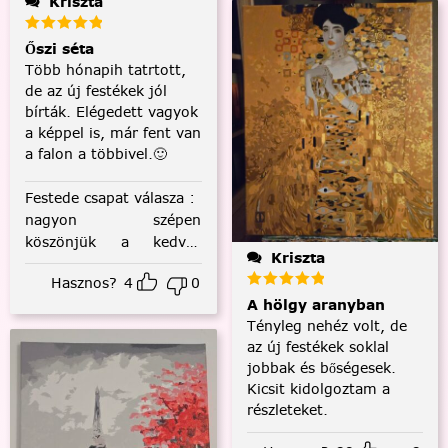
Kriszta
Őszi séta
Több hónapih tatrtott,
de az új festékek jól
bírták. Elégedett vagyok
a képpel is, már fent van
a falon a többivel.🙂
Festede csapat válasza
:
nagyon szépen
köszönjük a kedves
Kriszta
visszajelzést! :)
Hasznos?
4
0
A hölgy aranyban
Tényleg nehéz volt, de
az új festékek soklal
jobbak és bőségesek.
Kicsit kidolgoztam a
részleteket.