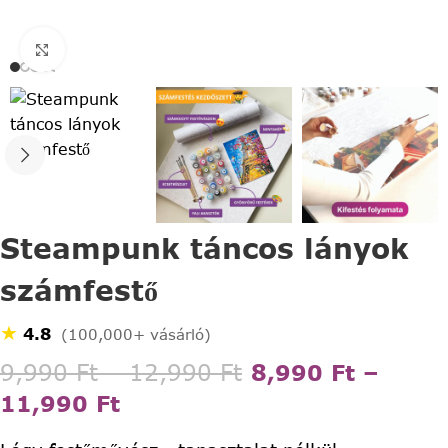
Click to enlarge
Steampunk táncos lányok
számfestő
★
4.8
(100,000+ vásárló)
9,990
Ft
–
12,990
Ft
8,990
Ft
–
11,990
Ft