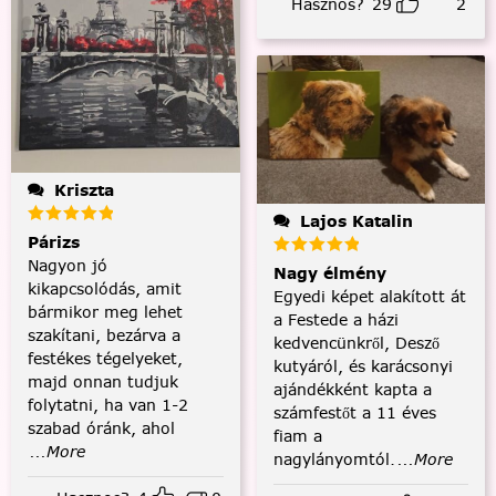
Hasznos?
29
2
Kriszta
Lajos Katalin
Párizs
Nagyon jó
Nagy élmény
kikapcsolódás, amit
Egyedi képet alakított át
bármikor meg lehet
a Festede a házi
szakítani, bezárva a
kedvencünkről, Desző
festékes tégelyeket,
kutyáról, és karácsonyi
majd onnan tudjuk
ajándékként kapta a
folytatni, ha van 1-2
számfestőt a 11 éves
szabad óránk, ahol
fiam a
...More
nagylányomtól.
...More