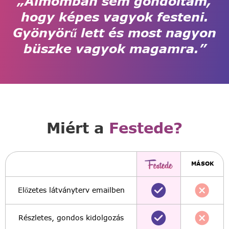
„Álmomban sem gondoltam,
hogy képes vagyok festeni.
Gyönyörű lett és most nagyon
büszke vagyok magamra.”
Miért a
Festede?
MÁSOK
Előzetes látványterv emailben
Részletes, gondos kidolgozás