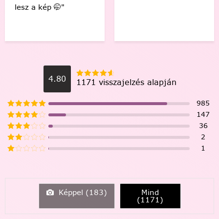
lesz a kép 🤭"
4.80
1171 visszajelzés alapján
985
147
36
2
1
Képpel (
183
)
Mind
(
1171
)