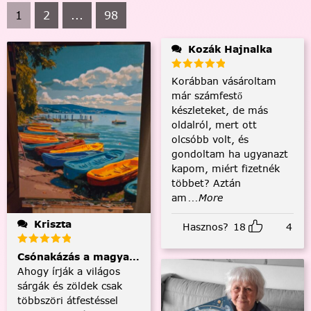
1
2
...
98
Kozák Hajnalka
Korábban vásároltam
már számfestő
készleteket, de más
oldalról, mert ott
olcsóbb volt, és
gondoltam ha ugyanazt
kapom, miért fizetnék
többet? Aztán
am
...More
Kriszta
Hasznos?
18
4
Csónakázás a magyar tengeren
Ahogy írják a világos
sárgák és zöldek csak
többszöri átfestéssel