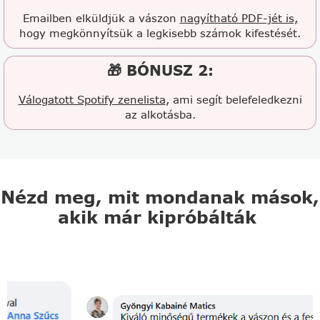
Emailben elküldjük a vászon
nagyítható PDF-jét is,
hogy megkönnyítsük a legkisebb számok kifestését.
🎁 BÓNUSZ 2:
Válogatott Spotify zenelista
, ami segít belefeledkezni
az alkotásba.
Nézd meg, mit mondanak mások,
akik már kipróbálták