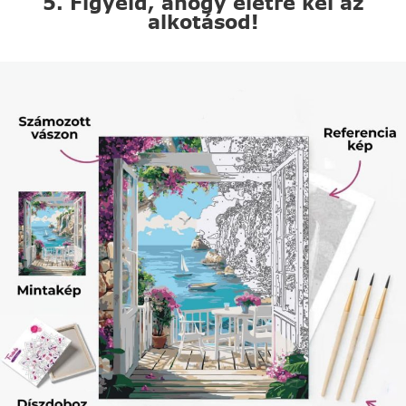
5. Figyeld, ahogy életre kel az
alkotásod!