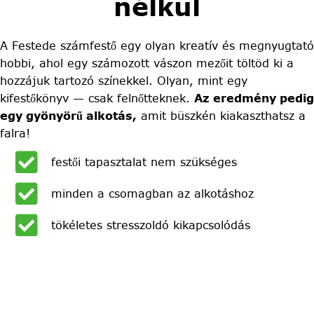
nélkül
A Festede számfestő egy olyan kreatív és megnyugtató
hobbi, ahol egy számozott vászon mezőit töltöd ki a
hozzájuk tartozó színekkel. Olyan, mint egy
kifestőkönyv — csak felnőtteknek.
Az eredmény pedig
egy gyönyörű alkotás,
amit büszkén kiakaszthatsz a
falra!
festői tapasztalat nem szükséges
minden a csomagban az alkotáshoz
tökéletes stresszoldó kikapcsolódás