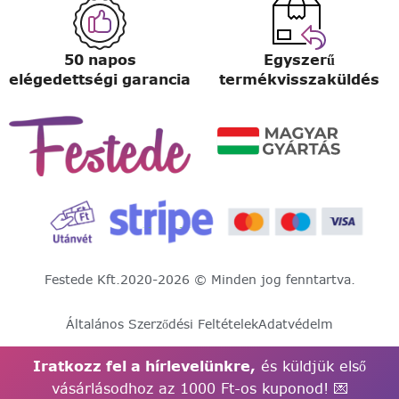
50 napos
Egyszerű
elégedettségi garancia
termékvisszaküldés
Festede Kft.
2020-2026 © Minden jog fenntartva.
Általános Szerződési Feltételek
Adatvédelm
Iratkozz fel a hírlevelünkre,
és küldjük első
vásárlásodhoz az 1000 Ft-os kuponod! 💌