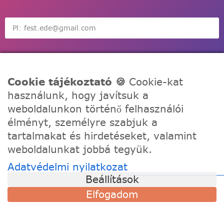
Feliratkozás
Cookie tájékoztató 🍪
Cookie-kat
használunk, hogy javítsuk a
weboldalunkon történő felhasználói
élményt, személyre szabjuk a
tartalmakat és hirdetéseket, valamint
A Festede számozott kifestőkkel te is alkothatsz, akár egy
weboldalunkat jobbá tegyük.
igazi művész! Fesd meg a remekműved korábbi
tapasztalat nélkül, töltődj fel és fejezd ki a kreativitásod!
Adatvédelmi nyilatkozat
Beállítások
TÁMOGATÁS
Elfogadom
Szállítási információk