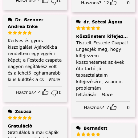
Hasznos?
4
0
Hasznos?
12
0
Dr. Szenner
dr. Szécsi Ágota
Andrea Inke
Köszönetem kifejezése és
Kedves és gyors
Tisztelt Festede Csapat!
kiszolgálás! Ajándékba
Engedjék meg, hogy
rendeltem egy egyéni
kifejezzem
képet; a Festede csapata
köszönetemet az évek
nagyon segítőkész volt
óta tartó jó
és a lehető leghamarabb
tapasztalataim
ki is küldték a cs
...More
kifejezésére, valamint
problémám
Hasznos?
4
0
feltárásár
...More
Hasznos?
7
0
Zsuzsa
Gratuláció
Bernadett
Gratulálok a mai Cápák