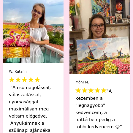
W. Katalin
Móni M.
"A csomagolással,
"A
válaszadással,
kezemben a
gyorsasággal
"legnagyobb"
maximálisan meg
kedvencem, a
voltam elégedve.
háttérben pedig a
Anyukámnak a
többi kedvencem 😍"
szülinapi ajándéka