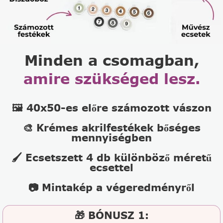
Minden a csomagban,
amire szükséged lesz.
🖼️ 40x50-es előre számozott vászon
🎨 Krémes akrilfestékek bőséges
mennyiségben
🖌️ Ecsetszett 4 db különböző méretű
ecsettel
📷 Mintakép a végeredményről
🎁 BÓNUSZ 1: