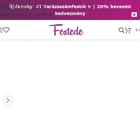
Skip to navigation
Újdonság: AI Varázsszámfestők ✨ | 2
0% bevezető
kedvezmény
Skip to main content
0