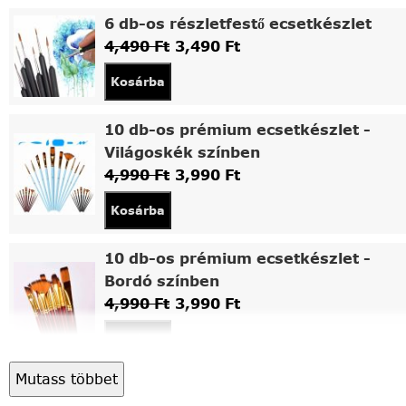
6 db-os részletfestő ecsetkészlet
4,490
Ft
3,490
Ft
Kosárba
10 db-os prémium ecsetkészlet -
Világoskék színben
4,990
Ft
3,990
Ft
Kosárba
10 db-os prémium ecsetkészlet -
Bordó színben
4,990
Ft
3,990
Ft
Kosárba
Mutass többet
Asztali fa festőállvány