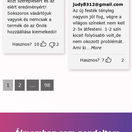
közt szereplésért és az
judy8312@gmail.com
elért eredményért!
Az új festék tényleg
Sokszoros vásárlójuk
nagyon jól fog, végre a
vagyok és nemcsak a
világos színeket nem kell
termék de az Önök
2-3x átfesteni. 1-2 szín
hozzáállása kiemelkedő!
kicsit folyósabb volt,de
nem okozott problémát.
Hasznos?
10
2
Ami ki
...More
Hasznos?
7
2
1
2
...
98