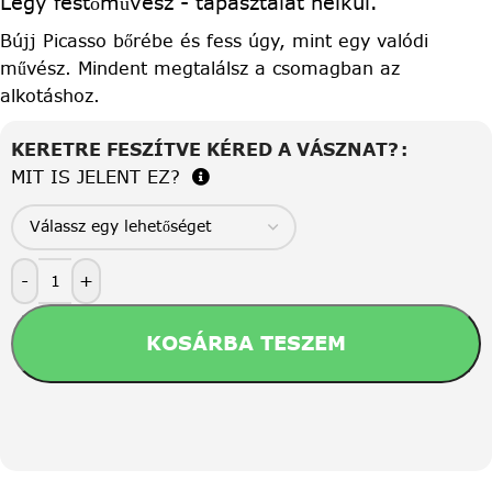
Légy festőművész - tapasztalat nélkül.
Bújj Picasso bőrébe és fess úgy, mint egy valódi
művész. Mindent megtalálsz a csomagban az
alkotáshoz.
KERETRE FESZÍTVE KÉRED A VÁSZNAT?
MIT IS JELENT EZ?
-
+
KOSÁRBA TESZEM