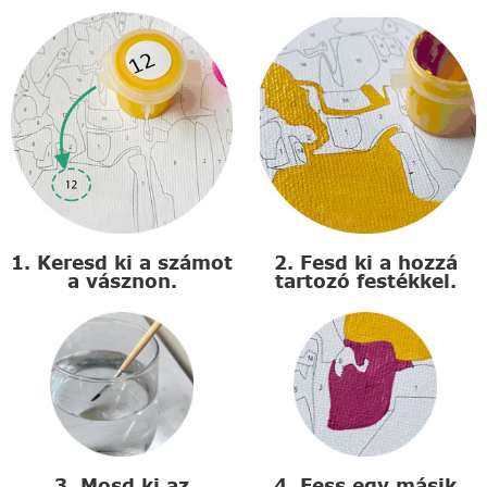
1. Keresd ki a számot
2. Fesd ki a hozzá
a vásznon.
tartozó festékkel.
3. Mosd ki az
4. Fess egy másik