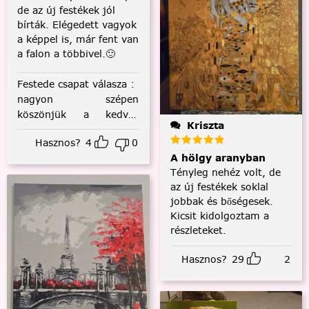
de az új festékek jól
bírták. Elégedett vagyok
a képpel is, már fent van
a falon a többivel.🙂
Festede csapat válasza
:
nagyon szépen
köszönjük a kedves
Kriszta
visszajelzést! :)
Hasznos?
4
0
A hölgy aranyban
Tényleg nehéz volt, de
az új festékek soklal
jobbak és bőségesek.
Kicsit kidolgoztam a
részleteket.
Hasznos?
29
2