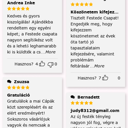
Andrea Inke
Köszönetem kifejezése és
Kedves és gyors
Tisztelt Festede Csapat!
kiszolgálás! Ajándékba
Engedjék meg, hogy
rendeltem egy egyéni
kifejezzem
képet; a Festede csapata
köszönetemet az évek
nagyon segítőkész volt
óta tartó jó
és a lehető leghamarabb
tapasztalataim
ki is küldték a cs
...More
kifejezésére, valamint
problémám
Hasznos?
4
0
feltárásár
...More
Hasznos?
7
0
Zsuzsa
Gratuláció
Bernadett
Gratulálok a mai Cápák
közt szereplésért és az
judy8312@gmail.com
elért eredményért!
Az új festék tényleg
Sokszoros vásárlójuk
nagyon jól fog, végre a
vagyok és nemcsak a