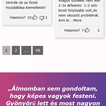
világos színeket nem kell
termék de az Önök
2-3x átfesteni. 1-2 szín
hozzáállása kiemelkedő!
kicsit folyósabb volt,de
nem okozott problémát.
Hasznos?
10
2
Ami ki
...More
Hasznos?
7
2
1
2
...
98
„Álmomban sem gondoltam,
hogy képes vagyok festeni.
Gyönyörű lett és most nagyon