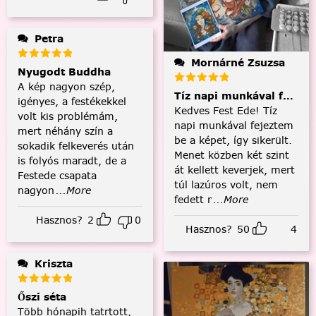
Petra
Mornárné Zsuzsa
Nyugodt Buddha
A kép nagyon szép,
Tíz napi munkával fejezt
igényes, a festékekkel
Kedves Fest Ede! Tíz
volt kis problémám,
napi munkával fejeztem
mert néhány szín a
be a képet, így sikerült.
sokadik felkeverés után
Menet közben két szint
is folyós maradt, de a
át kellett keverjek, mert
Festede csapata
túl lazúros volt, nem
nagyon
...More
fedett r
...More
Hasznos?
2
0
Hasznos?
50
4
Kriszta
Őszi séta
Több hónapih tatrtott,