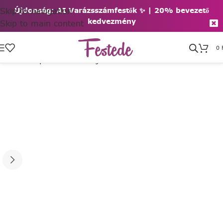
Skip to navigation
Újdonság: AI Varázsszámfestők ✨ | 2
0% bevezető
kedvezmény
Skip to main content
0