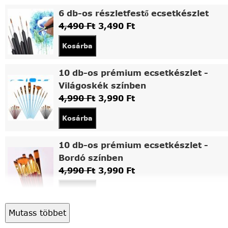
6 db-os részletfestő ecsetkészlet
4,490
Ft
3,490
Ft
Kosárba
10 db-os prémium ecsetkészlet -
Világoskék színben
4,990
Ft
3,990
Ft
Kosárba
10 db-os prémium ecsetkészlet -
Bordó színben
4,990
Ft
3,990
Ft
Kosárba
Mutass többet
Asztali fa festőállvány