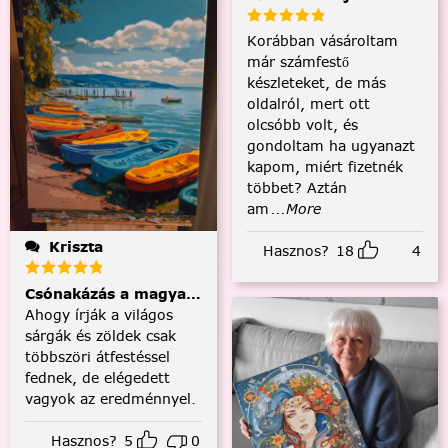
Korábban vásároltam
már számfestő
készleteket, de más
oldalról, mert ott
olcsóbb volt, és
gondoltam ha ugyanazt
kapom, miért fizetnék
többet? Aztán
am
...More
Kriszta
Hasznos?
18
4
Csónakázás a magyar tengeren
Ahogy írják a világos
sárgák és zöldek csak
többszöri átfestéssel
fednek, de elégedett
vagyok az eredménnyel.
Hasznos?
5
0