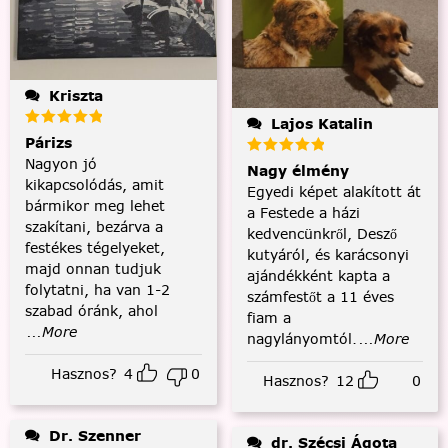
Kriszta
Lajos Katalin
Párizs
Nagyon jó
Nagy élmény
kikapcsolódás, amit
Egyedi képet alakított át
bármikor meg lehet
a Festede a házi
szakítani, bezárva a
kedvencünkről, Desző
festékes tégelyeket,
kutyáról, és karácsonyi
majd onnan tudjuk
ajándékként kapta a
folytatni, ha van 1-2
számfestőt a 11 éves
szabad óránk, ahol
fiam a
...More
nagylányomtól.
...More
Hasznos?
4
0
Hasznos?
12
0
Dr. Szenner
dr. Szécsi Ágota