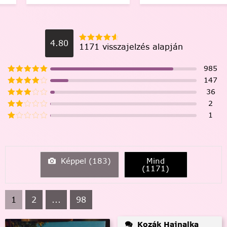
4.80
1171 visszajelzés alapján
985
147
36
2
1
Képpel (
183
)
Mind
(
1171
)
1
2
...
98
Kozák Hajnalka