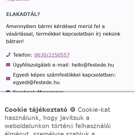
ELAKADTÁL?
Amennyiben bármi kérdésed merül fel a
vásárlással, termékkel kapcsolatban írj nekünk
bátran!
Telefon:
0630/2150557
Ügyfélszolgálati e-mail: hello@festede.hu
Egyedi képes számfestőkkel kapcsolatban:
egyedi@festede.hu
Facebook Messenger
Csatlakozz 19.000 fős
Facebook csoportunkhoz!
Cookie tájékoztató 🍪
Cookie-kat
használunk, hogy javítsuk a
weboldalunkon történő felhasználói
élményt, személyre szabjuk a