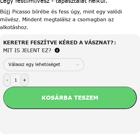
Légy festőművész - tapasztalat nélkül.
Bújj Picasso bőrébe és fess úgy, mint egy valódi
művész. Mindent megtalálsz a csomagban az
alkotáshoz.
KERETRE FESZÍTVE KÉRED A VÁSZNAT?
MIT IS JELENT EZ?
-
+
KOSÁRBA TESZEM