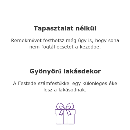
Tapasztalat nélkül
Remekművet festhetsz még úgy is, hogy soha
nem fogtál ecsetet a kezedbe.
Gyönyörű lakásdekor
A Festede számfestőkkel egy különleges éke
lesz a lakásodnak.