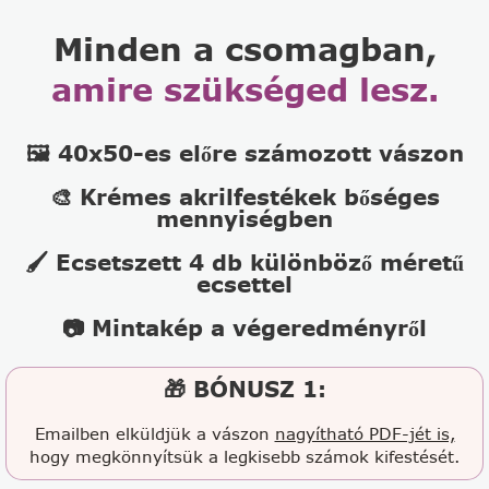
Minden a csomagban,
amire szükséged lesz.
🖼️ 40x50-es előre számozott vászon
🎨 Krémes akrilfestékek bőséges
mennyiségben
🖌️ Ecsetszett 4 db különböző méretű
ecsettel
📷 Mintakép a végeredményről
🎁 BÓNUSZ 1:
Emailben elküldjük a vászon
nagyítható PDF-jét is,
hogy megkönnyítsük a legkisebb számok kifestését.