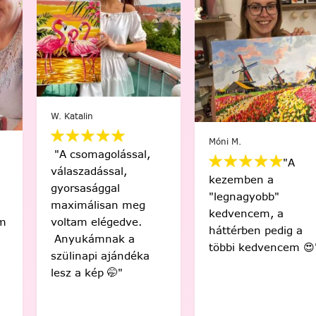
W. Katalin
Móni M.
"A csomagolással,
"A
válaszadással,
kezemben a
gyorsasággal
"legnagyobb"
maximálisan meg
kedvencem, a
voltam elégedve.
háttérben pedig a
Anyukámnak a
többi kedvencem 😍"
szülinapi ajándéka
lesz a kép 🤭"