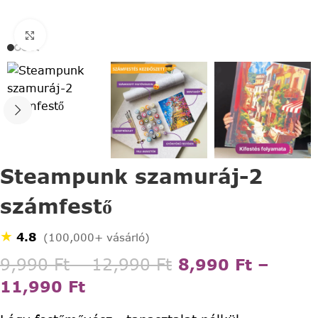
Click to enlarge
Steampunk szamuráj-2
számfestő
★
4.8
(100,000+ vásárló)
9,990
Ft
–
12,990
Ft
8,990
Ft
–
11,990
Ft