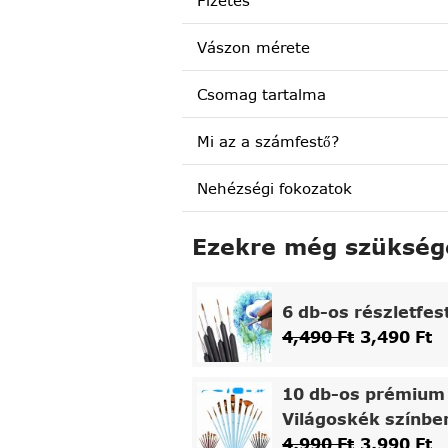
Fizetés
Vászon mérete
Csomag tartalma
Mi az a számfestő?
Nehézségi fokozatok
Ezekre még szükség
6 db-os részletfes
4,490
Ft
3,490
Ft
10 db-os prémium 
Világoskék színbe
4,990
Ft
3,990
Ft