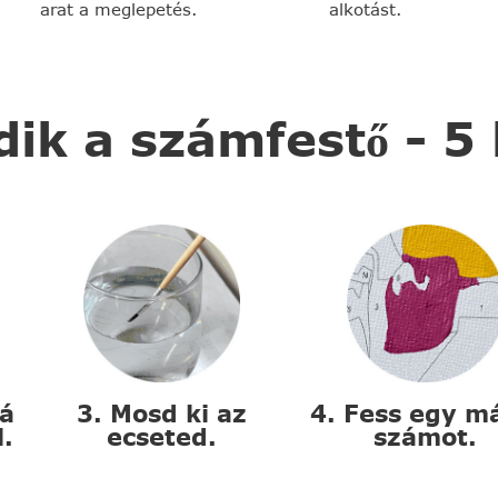
arat a meglepetés.
alkotást.
k a számfestő - 5
zá
3. Mosd ki az
4. Fess egy m
l.
ecseted.
számot.