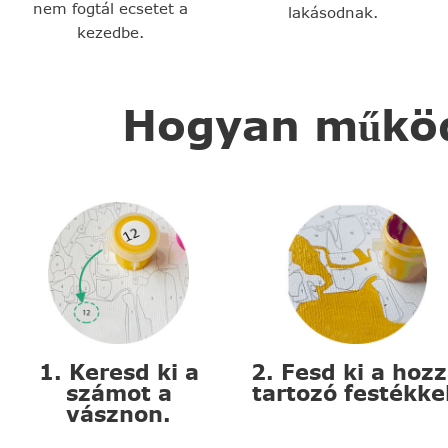
nem fogtál ecsetet a
lakásodnak.
kezedbe.
Hogyan működi
1. Keresd ki a
2. Fesd ki a hoz
számot a
tartozó festékke
vásznon.