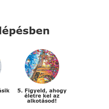
 lépésben
ásik
5. Figyeld, ahogy
életre kel az
alkotásod!