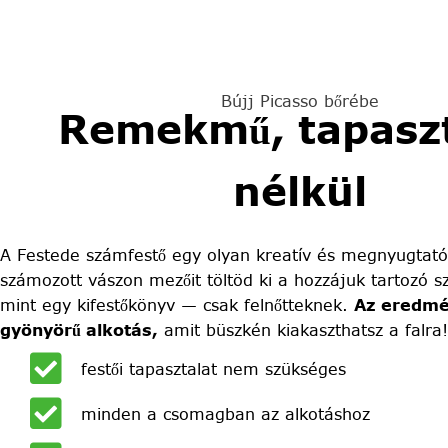
Bújj Picasso bőrébe
Remekmű, tapaszt
nélkül
A Festede számfestő egy olyan kreatív és megnyugtató
számozott vászon mezőit töltöd ki a hozzájuk tartozó sz
mint egy kifestőkönyv — csak felnőtteknek.
Az eredmé
gyönyörű alkotás,
amit büszkén kiakaszthatsz a falra!
festői tapasztalat nem szükséges
minden a csomagban az alkotáshoz