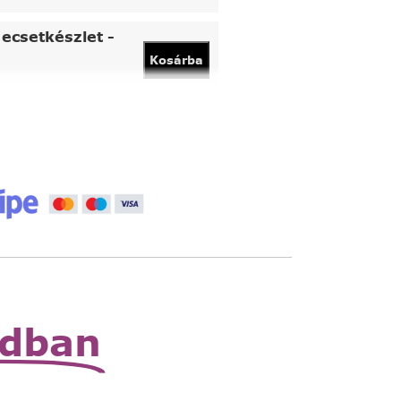
ecsetkészlet -
Kosárba
vány
Kosárba
 állítható nagyító
Read
More
zható zsebnagyító
Read
More
odban