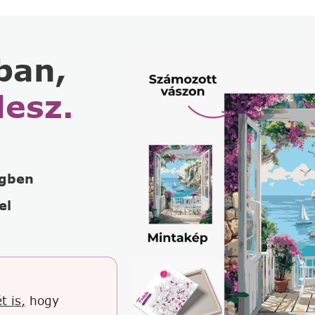
ban,
lesz.
égben
el
t is,
hogy