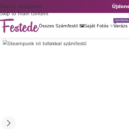
Skip to navigation
Újdons
Skip to main content
ÚJDONSÁG
Összes Számfestő 🖼️
Saját Fotós ✨
Varázs