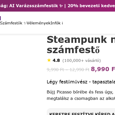
ág: AI Varázsszámfestők ✨ | 2
0% bevezető kedv
 Számfestők ✨
Vélemények
Infók ℹ️
Steampunk nő
számfestő
★
4.8
(100,000+ vásárló)
8,990
F
9,990
Ft
–
12,990
Ft
Légy festőművész - tapasztala
Bújj Picasso bőrébe és fess úgy,
megtalálsz a csomagban az alko
KERETRE FESZÍTVE KÉRED 