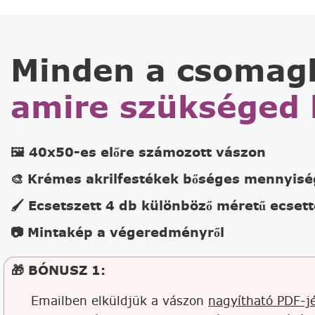
Minden a csomag
amire szükséged 
🖼️ 40x50-es előre számozott vászon
🎨 Krémes akrilfestékek bőséges mennyis
🖌️ Ecsetszett 4 db különböző méretű ecsett
📷 Mintakép a végeredményről
🎁 BÓNUSZ 1:
Emailben elküldjük a vászon
nagyítható PDF-jé