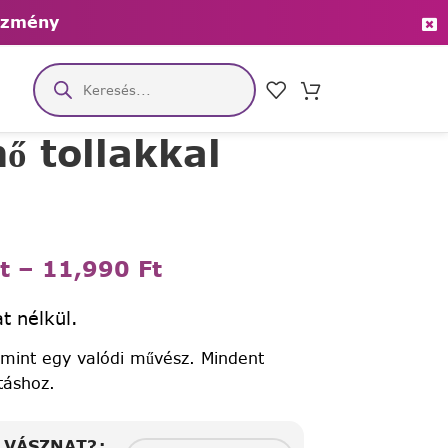
ezmény
 tollakkal
t
–
11,990
Ft
t nélkül.
 mint egy valódi művész. Mindent
táshoz.
A VÁSZNAT?