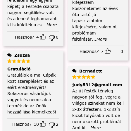
rendeltem egy egyéni
kifejezzem
képet; a Festede csapata
köszönetemet az évek
nagyon segítőkész volt
óta tartó jó
és a lehető leghamarabb
tapasztalataim
ki is küldték a cs
...More
kifejezésére, valamint
problémám
Hasznos?
4
0
feltárásár
...More
Hasznos?
7
0
Zsuzsa
Gratuláció
Bernadett
Gratulálok a mai Cápák
közt szereplésért és az
judy8312@gmail.com
elért eredményért!
Az új festék tényleg
Sokszoros vásárlójuk
nagyon jól fog, végre a
vagyok és nemcsak a
világos színeket nem kell
termék de az Önök
2-3x átfesteni. 1-2 szín
hozzáállása kiemelkedő!
kicsit folyósabb volt,de
nem okozott problémát.
Hasznos?
10
2
Ami ki
...More