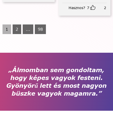
Hasznos?
7
2
1
2
...
98
„Álmomban sem gondoltam,
hogy képes vagyok festeni.
Gyönyörű lett és most nagyon
büszke vagyok magamra.”