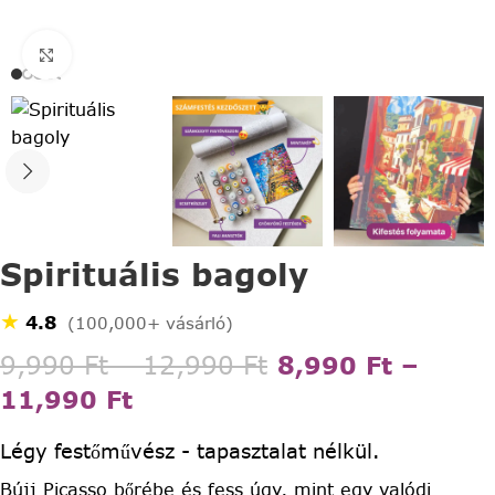
Click to enlarge
Spirituális bagoly
★
4.8
(100,000+ vásárló)
9,990
Ft
–
12,990
Ft
8,990
Ft
–
11,990
Ft
Légy festőművész - tapasztalat nélkül.
Bújj Picasso bőrébe és fess úgy, mint egy valódi