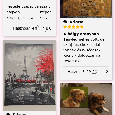
Festede csapat válasza
:
nagyon szépen
köszönjük a kedves
Kriszta
visszajelzést! :)
Hasznos?
4
0
A hölgy aranyban
Tényleg nehéz volt, de
az új festékek soklal
jobbak és bőségesek.
Kicsit kidolgoztam a
részleteket.
Hasznos?
29
2
Kriszta