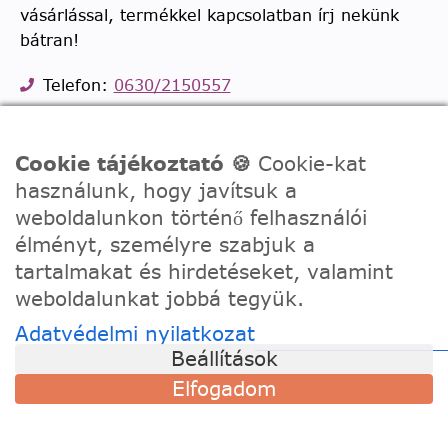
vásárlással, termékkel kapcsolatban írj nekünk
bátran!
Telefon:
0630/2150557
Ügyfélszolgálati e-mail: hello@festede.hu
Egyedi képes számfestőkkel kapcsolatban:
Cookie tájékoztató 🍪
Cookie-kat
egyedi@festede.hu
használunk, hogy javítsuk a
Facebook Messenger
weboldalunkon történő felhasználói
Csatlakozz 19.000 fős
Facebook csoportunkhoz!
élményt, személyre szabjuk a
tartalmakat és hirdetéseket, valamint
weboldalunkat jobbá tegyük.
Adatvédelmi nyilatkozat
Beállítások
Elfogadom