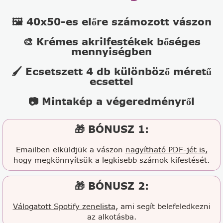
🖼️ 40x50-es előre számozott vászon
🎨 Krémes akrilfestékek bőséges
mennyiségben
🖌️ Ecsetszett 4 db különböző méretű
ecsettel
📷 Mintakép a végeredményről
🎁 BÓNUSZ 1:
Emailben elküldjük a vászon
nagyítható PDF-jét is,
hogy megkönnyítsük a legkisebb számok kifestését.
🎁 BÓNUSZ 2:
Válogatott Spotify zenelista
, ami segít belefeledkezni
az alkotásba.