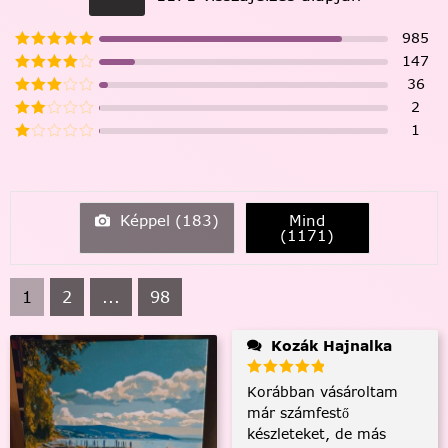
985
147
36
2
1
Képpel (
183
)
Mind
(
1171
)
1
2
...
98
Kozák Hajnalka
Korábban vásároltam
már számfestő
készleteket, de más