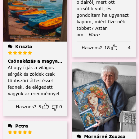
oldalról, mert ott
olcsóbb volt, és
gondoltam ha ugyanazt
kapom, miért fizetnék
többet? Aztán
am
...More
Kriszta
Hasznos?
18
4
Csónakázás a magyar tengeren
Ahogy írják a világos
sárgák és zöldek csak
többszöri átfestéssel
fednek, de elégedett
vagyok az eredménnyel.
Hasznos?
5
0
Petra
Mornárné Zsuzsa