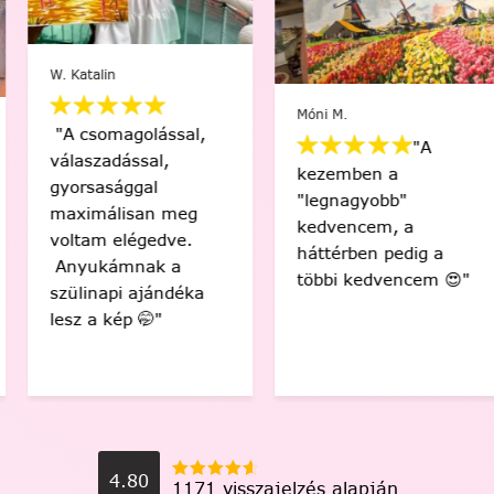
W. Katalin
Móni M.
"A csomagolással,
"A
válaszadással,
kezemben a
gyorsasággal
"legnagyobb"
maximálisan meg
kedvencem, a
voltam elégedve.
háttérben pedig a
Anyukámnak a
többi kedvencem 😍"
szülinapi ajándéka
lesz a kép 🤭"
4.80
1171 visszajelzés alapján