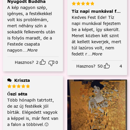
Nyugodt Buddha
A kép nagyon szép,
Tíz napi munkával fejezt
igényes, a festékekkel
Kedves Fest Ede! Tíz
volt kis problémám,
napi munkával fejeztem
mert néhány szín a
be a képet, így sikerült.
sokadik felkeverés után
Menet közben két szint
is folyós maradt, de a
át kellett keverjek, mert
Festede csapata
túl lazúros volt, nem
nagyon
...More
fedett r
...More
Hasznos?
2
0
Hasznos?
50
4
Kriszta
Őszi séta
Több hónapih tatrtott,
de az új festékek jól
bírták. Elégedett vagyok
a képpel is, már fent van
a falon a többivel.🙂