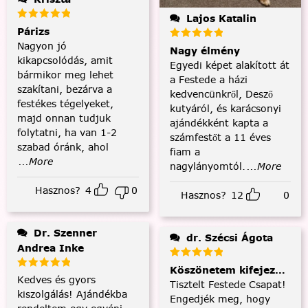
Lajos Katalin
Párizs
Nagyon jó
Nagy élmény
kikapcsolódás, amit
Egyedi képet alakított át
bármikor meg lehet
a Festede a házi
szakítani, bezárva a
kedvencünkről, Desző
festékes tégelyeket,
kutyáról, és karácsonyi
majd onnan tudjuk
ajándékként kapta a
folytatni, ha van 1-2
számfestőt a 11 éves
szabad óránk, ahol
fiam a
...More
nagylányomtól.
...More
Hasznos?
4
0
Hasznos?
12
0
Dr. Szenner
dr. Szécsi Ágota
Andrea Inke
Köszönetem kifejezése és
Kedves és gyors
Tisztelt Festede Csapat!
kiszolgálás! Ajándékba
Engedjék meg, hogy