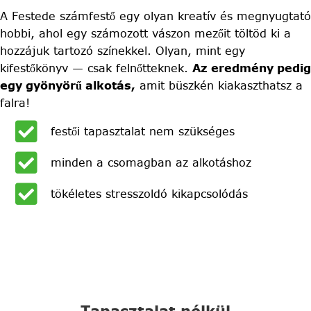
A Festede számfestő egy olyan kreatív és megnyugtató
hobbi, ahol egy számozott vászon mezőit töltöd ki a
hozzájuk tartozó színekkel. Olyan, mint egy
kifestőkönyv — csak felnőtteknek.
Az eredmény pedig
egy gyönyörű alkotás,
amit büszkén kiakaszthatsz a
falra!
festői tapasztalat nem szükséges
minden a csomagban az alkotáshoz
tökéletes stresszoldó kikapcsolódás
Tapasztalat nélkül