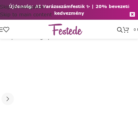
Skip to navigation
Újdonság: AI Varázsszámfestők ✨ | 2
0% bevezető
kedvezmény
Skip to main content
0