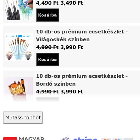
4,490
Ft
3,490
Ft
Kosárba
10 db-os prémium ecsetkészlet -
Világoskék színben
4,990
Ft
3,990
Ft
Kosárba
10 db-os prémium ecsetkészlet -
Bordó színben
4,990
Ft
3,990
Ft
Kosárba
Mutass többet
Asztali fa festőállvány
5,490
Ft
4,490
Ft