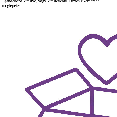
Ajándékozd kifestve, vagy kifestetlenül. Biztos sikert arat a
meglepetés.