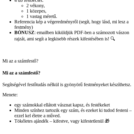
4 db festőecset:
2 vékony,
1 közepes,
1 vastag méretű.
Referencia kép a végeredményről (segít, hogy lásd, mi lesz a
festmény)
BÓNUSZ
: emailben kiküldjük PDF-ben a számozott vászon
rajzát, ami segít a legkisebb részek kifestésében is! 🔍
Mi az a számfestő?
Mi az a számfestő?
Segítségével festőtudás nélkül is gyönyörű festményeket készíthetsz.
Menete:
egy számokkal ellátott vásznat kapsz, és festékeket
Minden színhez tartozik egy szám, és ezeket ki tudod festeni –
ezzel kel életre a műved.
Tökéletes ajándék – kifestve, vagy kifestetlenül 🎁