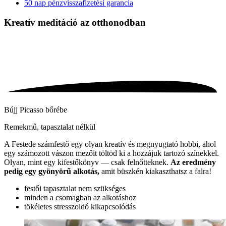
50 nap pénzvisszafizetési garancia
Kreatív meditáció
az otthonodban
Bújj Picasso bőrébe
Remekmű, tapasztalat nélkül
A Festede számfestő egy olyan kreatív és megnyugtató hobbi, ahol
egy számozott vászon mezőit töltöd ki a hozzájuk tartozó színekkel.
Olyan, mint egy kifestőkönyv — csak felnőtteknek.
Az eredmény
pedig egy gyönyörű alkotás,
amit büszkén kiakaszthatsz a falra!
festői tapasztalat nem szükséges
minden a csomagban az alkotáshoz
tökéletes stresszoldó kikapcsolódás