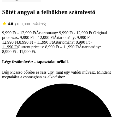
Sötét angyal a felhőkben számfestő
★
4.8
(100,000+ vásárló)
9,990
Ft
–
12,990
Ft
Ártartomány: 9,990 Ft - 12,990 Ft
Original
price was: 9,990 Ft – 12,990 FtÁrtartomány: 9,990 Ft -
12,990 Ft.
8,990
Ft
–
11,990
Ft
Ártartomány: 8,990 Ft -
11,990 Ft
Current price is: 8,990 Ft – 11,990 FtÁrtartomány:
8,990 Ft - 11,990 Ft.
Légy festőművész - tapasztalat nélkül.
Bújj Picasso bőrébe és fess úgy, mint egy valódi művész. Mindent
megtalálsz a csomagban az alkotáshoz.