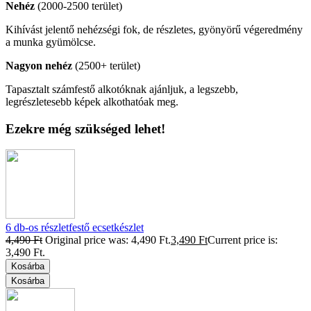
Nehéz
(2000-2500 terület)
Kihívást jelentő nehézségi fok, de részletes, gyönyörű végeredmény
a munka gyümölcse.
Nagyon nehéz
(2500+ terület)
Tapasztalt számfestő alkotóknak ajánljuk, a legszebb,
legrészletesebb képek alkothatóak meg.
Ezekre még szükséged lehet!
6 db-os részletfestő ecsetkészlet
4,490
Ft
Original price was: 4,490 Ft.
3,490
Ft
Current price is:
3,490 Ft.
Kosárba
Kosárba