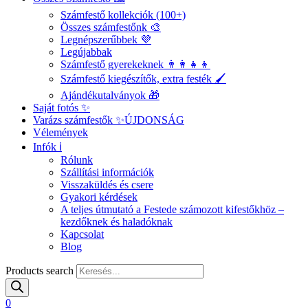
Számfestő kollekciók (100+)
Összes számfestőnk 🎨
Legnépszerűbbek 💜
Legújabbak
Számfestő gyerekeknek 👨‍👩‍👧‍👦
Számfestő kiegészítők, extra festék 🖌️
Ajándékutalványok 🎁
Saját fotós ✨
Varázs számfestők ✨
ÚJDONSÁG
Vélemények
Infók ℹ️
Rólunk
Szállítási információk
Visszaküldés és csere
Gyakori kérdések
A teljes útmutató a Festede számozott kifestőkhöz –
kezdőknek és haladóknak
Kapcsolat
Blog
Products search
0