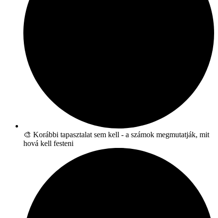
🎨 Korábbi tapasztalat sem kell - a számok megmutatják, mit
hová kell festeni