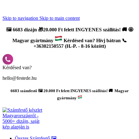
Újdonság: AI Varázsszámfestők ✨ | 2
0% bevezető kedvezmény
Skip to navigation
Skip to main content
🖼️
6683 dizájn 🎁20.000 Ft felett INGYENES szállítás!
🚚
🤩
Magyar gyártmány
Kérdésed van? Hívj bátran 📞
+36302150557 (H.-P. - 8-16 között)
Kérdésed van?
hello@festede.hu
6683 számfestő 🖼️ 20.000 Ft felett INGYENES szállítás! 🚚 Magyar
gyártmány
Összes Számfestő 🖼️