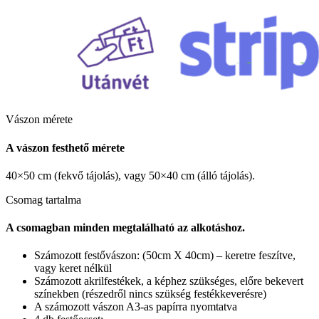
Vászon mérete
A vászon festhető mérete
40×50 cm (fekvő tájolás), vagy 50×40 cm (álló tájolás).
Csomag tartalma
A csomagban minden megtalálható az alkotáshoz.
Számozott festővászon: (50cm X 40cm) – keretre feszítve,
vagy keret nélkül
Számozott akrilfestékek, a képhez szükséges, előre bekevert
színekben (részedről nincs szükség festékkeverésre)
A számozott vászon A3-as papírra nyomtatva