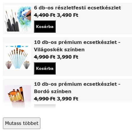
6 db-os részletfestő ecsetkészlet
4,490
Ft
3,490
Ft
Kosárba
10 db-os prémium ecsetkészlet -
Világoskék színben
4,990
Ft
3,990
Ft
Kosárba
10 db-os prémium ecsetkészlet -
Bordó színben
4,990
Ft
3,990
Ft
Kosárba
Mutass többet
Asztali fa festőállvány