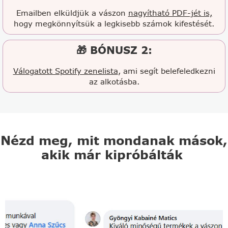
Emailben elküldjük a vászon
nagyítható PDF-jét is,
hogy megkönnyítsük a legkisebb számok kifestését.
🎁 BÓNUSZ 2:
Válogatott Spotify zenelista
, ami segít belefeledkezni
az alkotásba.
Nézd meg, mit mondanak mások,
akik már kipróbálták