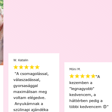
W. Katalin
Móni M.
"A csomagolással,
"A
válaszadással,
kezemben a
gyorsasággal
"legnagyobb"
maximálisan meg
kedvencem, a
voltam elégedve.
háttérben pedig a
Anyukámnak a
többi kedvencem 😍"
szülinapi ajándéka