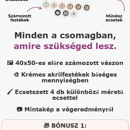
Minden a csomagban,
amire szükséged lesz.
🖼️ 40x50-es előre számozott vászon
🎨 Krémes akrilfestékek bőséges
mennyiségben
🖌️ Ecsetszett 4 db különböző méretű
ecsettel
📷 Mintakép a végeredményről
🎁 BÓNUSZ 1: