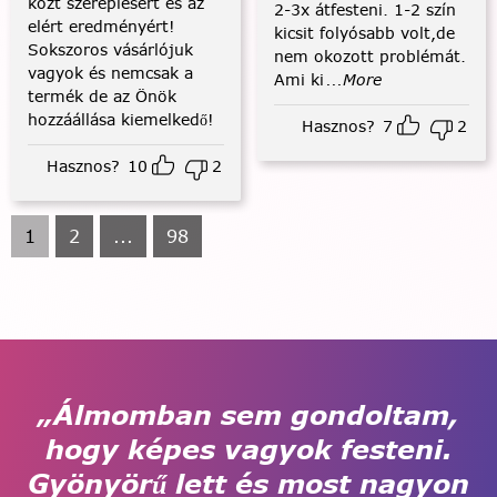
közt szereplésért és az
2-3x átfesteni. 1-2 szín
elért eredményért!
kicsit folyósabb volt,de
Sokszoros vásárlójuk
nem okozott problémát.
vagyok és nemcsak a
Ami ki
...More
termék de az Önök
hozzáállása kiemelkedő!
Hasznos?
7
2
Hasznos?
10
2
1
2
...
98
„Álmomban sem gondoltam,
hogy képes vagyok festeni.
Gyönyörű lett és most nagyon