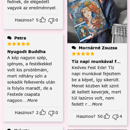
fednek, de elégedett
vagyok az eredménnyel.
Hasznos?
5
0
Petra
Mornárné Zsuzsa
Nyugodt Buddha
A kép nagyon szép,
Tíz napi munkával fejezt
igényes, a festékekkel
Kedves Fest Ede! Tíz
volt kis problémám,
napi munkával fejeztem
mert néhány szín a
be a képet, így sikerült.
sokadik felkeverés után
Menet közben két szint
is folyós maradt, de a
át kellett keverjek, mert
Festede csapata
túl lazúros volt, nem
nagyon
...More
fedett r
...More
Hasznos?
2
0
Hasznos?
50
4