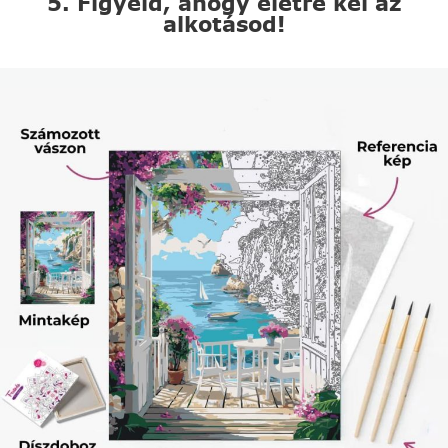
5. Figyeld, ahogy életre kel az
alkotásod!