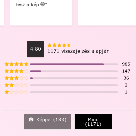
lesz a kép 🤭"
4.80
1171 visszajelzés alapján
985
147
36
2
1
Képpel (
183
)
Mind
(
1171
)