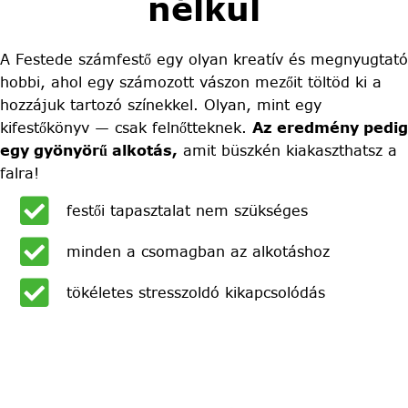
nélkül
A Festede számfestő egy olyan kreatív és megnyugtató
hobbi, ahol egy számozott vászon mezőit töltöd ki a
hozzájuk tartozó színekkel. Olyan, mint egy
kifestőkönyv — csak felnőtteknek.
Az eredmény pedig
egy gyönyörű alkotás,
amit büszkén kiakaszthatsz a
falra!
festői tapasztalat nem szükséges
minden a csomagban az alkotáshoz
tökéletes stresszoldó kikapcsolódás