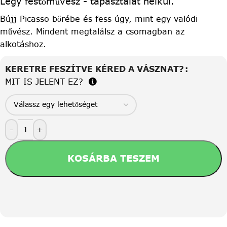
Légy festőművész - tapasztalat nélkül.
Bújj Picasso bőrébe és fess úgy, mint egy valódi
művész. Mindent megtalálsz a csomagban az
alkotáshoz.
KERETRE FESZÍTVE KÉRED A VÁSZNAT?
MIT IS JELENT EZ?
-
+
KOSÁRBA TESZEM