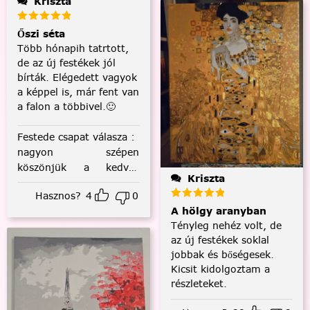
Kriszta
Őszi séta
Több hónapih tatrtott,
de az új festékek jól
bírták. Elégedett vagyok
a képpel is, már fent van
a falon a többivel.🙂
Festede csapat válasza
:
nagyon szépen
köszönjük a kedves
Kriszta
visszajelzést! :)
Hasznos?
4
0
A hölgy aranyban
Tényleg nehéz volt, de
az új festékek soklal
jobbak és bőségesek.
Kicsit kidolgoztam a
részleteket.