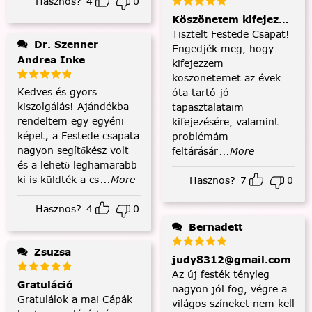
Hasznos?
4
0
Köszönetem kifejezése és
Tisztelt Festede Csapat!
Dr. Szenner
Engedjék meg, hogy
Andrea Inke
kifejezzem
köszönetemet az évek
Kedves és gyors
óta tartó jó
kiszolgálás! Ajándékba
tapasztalataim
rendeltem egy egyéni
kifejezésére, valamint
képet; a Festede csapata
problémám
nagyon segítőkész volt
feltárásár
...More
és a lehető leghamarabb
ki is küldték a cs
...More
Hasznos?
7
0
Hasznos?
4
0
Bernadett
Zsuzsa
judy8312@gmail.com
Az új festék tényleg
Gratuláció
nagyon jól fog, végre a
Gratulálok a mai Cápák
világos színeket nem kell