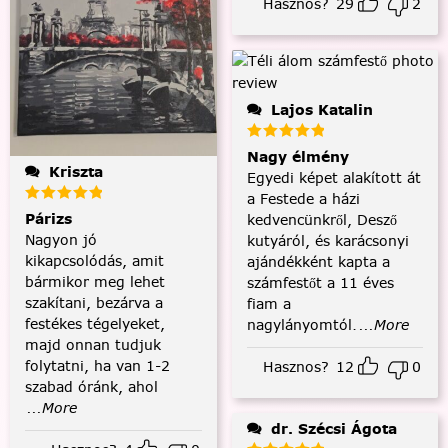
Hasznos?
29
2
Lajos Katalin
Nagy élmény
Kriszta
Egyedi képet alakított át
a Festede a házi
Párizs
kedvencünkről, Desző
Nagyon jó
kutyáról, és karácsonyi
kikapcsolódás, amit
ajándékként kapta a
bármikor meg lehet
számfestőt a 11 éves
szakítani, bezárva a
fiam a
festékes tégelyeket,
nagylányomtól.
...More
majd onnan tudjuk
folytatni, ha van 1-2
Hasznos?
12
0
szabad óránk, ahol
...More
dr. Szécsi Ágota