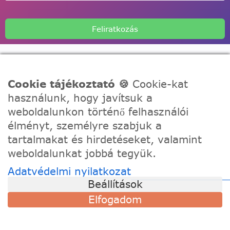
Feliratkozás
Cookie tájékoztató 🍪
Cookie-kat
használunk, hogy javítsuk a
A Festede számozott kifestőkkel te is alkothatsz, akár egy
weboldalunkon történő felhasználói
igazi művész! Fesd meg a remekműved korábbi
élményt, személyre szabjuk a
tapasztalat nélkül, töltődj fel és fejezd ki a kreativitásod!
tartalmakat és hirdetéseket, valamint
weboldalunkat jobbá tegyük.
TÁMOGATÁS
Adatvédelmi nyilatkozat
Szállítási információk
Beállítások
Visszaküldés és csere
Elfogadom
Gyakori kérdések
Kapcsolat