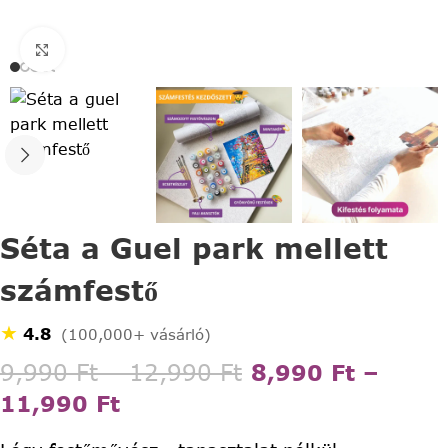
Click to enlarge
Séta a Guel park mellett
számfestő
★
4.8
(100,000+ vásárló)
9,990
Ft
–
12,990
Ft
8,990
Ft
–
11,990
Ft