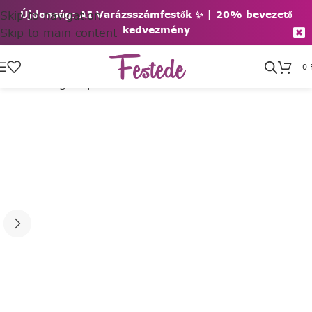
Skip to navigation
Újdonság: AI Varázsszámfestők ✨ | 2
0% bevezető
kedvezmény
Skip to main content
0