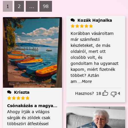
1
2
...
98
Kozák Hajnalka
Korábban vásároltam
már számfestő
készleteket, de más
oldalról, mert ott
olcsóbb volt, és
gondoltam ha ugyanazt
kapom, miért fizetnék
többet? Aztán
am
...More
Kriszta
Hasznos?
18
4
Csónakázás a magyar tengeren
Ahogy írják a világos
sárgák és zöldek csak
többszöri átfestéssel