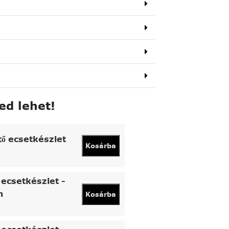
ed lehet!
tő ecsetkészlet
Kosárba
ecsetkészlet -
n
Kosárba