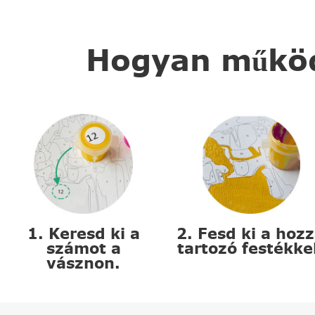
Hogyan működi
1. Keresd ki a
2. Fesd ki a hoz
számot a
tartozó festékke
vásznon.