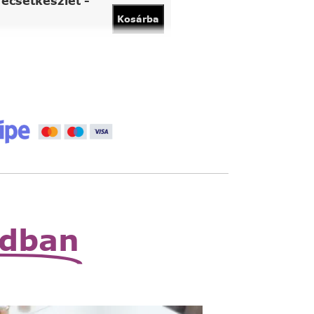
ecsetkészlet -
Kosárba
vány
Kosárba
 állítható nagyító
Read
More
zható zsebnagyító
Read
More
odban