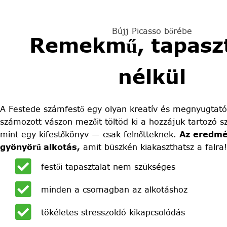
Bújj Picasso bőrébe
Remekmű, tapaszt
nélkül
A Festede számfestő egy olyan kreatív és megnyugtató
számozott vászon mezőit töltöd ki a hozzájuk tartozó sz
mint egy kifestőkönyv — csak felnőtteknek.
Az eredmé
gyönyörű alkotás,
amit büszkén kiakaszthatsz a falra!
festői tapasztalat nem szükséges
minden a csomagban az alkotáshoz
tökéletes stresszoldó kikapcsolódás