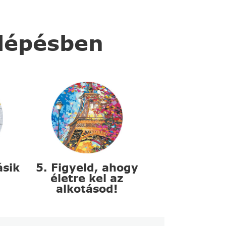
 lépésben
ásik
5. Figyeld, ahogy
életre kel az
alkotásod!