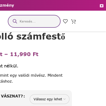
ezmény
lló számfestő
t
–
11,990
Ft
t nélkül.
 mint egy valódi művész. Mindent
táshoz.
A VÁSZNAT?