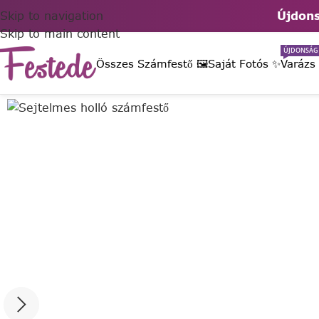
Skip to navigation
Újdons
Skip to main content
ÚJDONSÁG
Összes Számfestő 🖼️
Saját Fotós ✨
Varázs