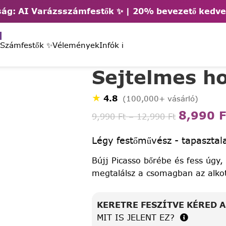
ág: AI Varázsszámfestők ✨ | 2
0% bevezető kedv
 Számfestők ✨
Vélemények
Infók ℹ️
Sejtelmes ho
★
4.8
(100,000+ vásárló)
8,990
F
9,990
Ft
–
12,990
Ft
Légy festőművész - tapasztala
Bújj Picasso bőrébe és fess úgy,
megtalálsz a csomagban az alko
KERETRE FESZÍTVE KÉRED 
MIT IS JELENT EZ?