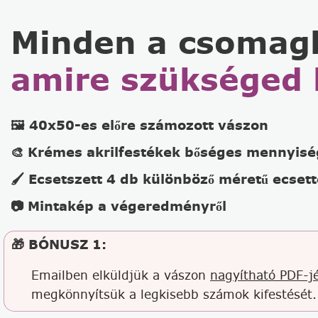
Minden a csomag
amire szükséged 
🖼️ 40x50-es előre számozott vászon
🎨 Krémes akrilfestékek bőséges mennyis
🖌️ Ecsetszett 4 db különböző méretű ecsett
📷 Mintakép a végeredményről
🎁 BÓNUSZ 1:
Emailben elküldjük a vászon
nagyítható PDF-jé
megkönnyítsük a legkisebb számok kifestését.