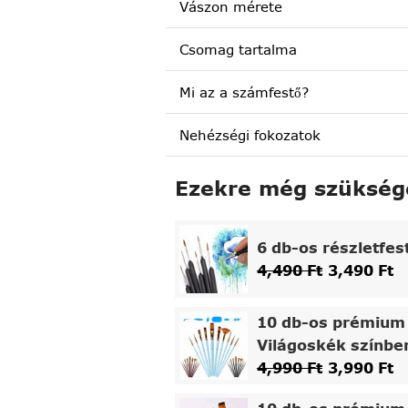
Vászon mérete
Csomag tartalma
Mi az a számfestő?
Nehézségi fokozatok
Ezekre még szükség
6 db-os részletfes
4,490
Ft
3,490
Ft
10 db-os prémium 
Világoskék színbe
4,990
Ft
3,990
Ft