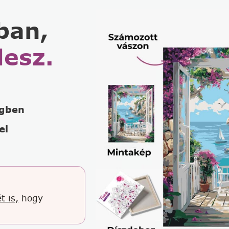
ban,
lesz.
égben
el
t is,
hogy