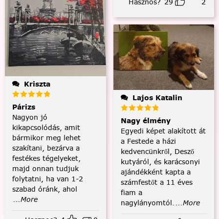
Hasznos?
29
2
Kriszta
Lajos Katalin
Párizs
Nagyon jó
Nagy élmény
kikapcsolódás, amit
Egyedi képet alakított át
bármikor meg lehet
a Festede a házi
szakítani, bezárva a
kedvencünkről, Desző
festékes tégelyeket,
kutyáról, és karácsonyi
majd onnan tudjuk
ajándékként kapta a
folytatni, ha van 1-2
számfestőt a 11 éves
szabad óránk, ahol
fiam a
...More
nagylányomtól.
...More