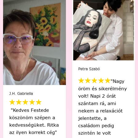
Mikus Bernadett
Viki Vas-Lukács
"Minden percében
"Kedvenc egyéni
egy igazi festő
számfestőmmel 🥰
“művésznek”
tökéletes lett,
éreztem magam.
élmény volt minden
Soha nem hittem
egyes ecsetvonás!
volna, hogy egy ilyen
Köszönöm Festede!
alkotást festéssel