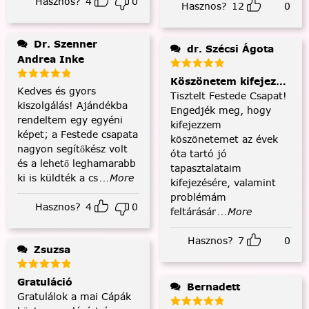
Hasznos?
4
0
Hasznos?
12
0
Dr. Szenner
dr. Szécsi Ágota
Andrea Inke
Köszönetem kifejezése és
Kedves és gyors
Tisztelt Festede Csapat!
kiszolgálás! Ajándékba
Engedjék meg, hogy
rendeltem egy egyéni
kifejezzem
képet; a Festede csapata
köszönetemet az évek
nagyon segítőkész volt
óta tartó jó
és a lehető leghamarabb
tapasztalataim
ki is küldték a cs
...More
kifejezésére, valamint
problémám
Hasznos?
4
0
feltárásár
...More
Hasznos?
7
0
Zsuzsa
Gratuláció
Bernadett
Gratulálok a mai Cápák