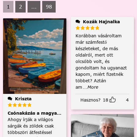
1
2
...
98
Kozák Hajnalka
Korábban vásároltam
már számfestő
készleteket, de más
oldalról, mert ott
olcsóbb volt, és
gondoltam ha ugyanazt
kapom, miért fizetnék
többet? Aztán
am
...More
Kriszta
Hasznos?
18
4
Csónakázás a magyar tengeren
Ahogy írják a világos
sárgák és zöldek csak
többszöri átfestéssel