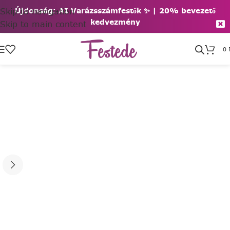
Skip to navigation
Újdonság: AI Varázsszámfestők ✨ | 2
0% bevezető
kedvezmény
Skip to main content
0