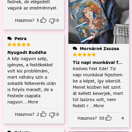
fednek, de elégedett
vagyok az eredménnyel.
Hasznos?
5
0
Petra
Mornárné Zsuzsa
Nyugodt Buddha
A kép nagyon szép,
Tíz napi munkával fejezt
igényes, a festékekkel
Kedves Fest Ede! Tíz
volt kis problémám,
napi munkával fejeztem
mert néhány szín a
be a képet, így sikerült.
sokadik felkeverés után
Menet közben két szint
is folyós maradt, de a
át kellett keverjek, mert
Festede csapata
túl lazúros volt, nem
nagyon
...More
fedett r
...More
Hasznos?
2
0
Hasznos?
50
4