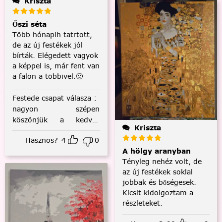
Kriszta
Őszi séta
Több hónapih tatrtott,
de az új festékek jól
bírták. Elégedett vagyok
a képpel is, már fent van
a falon a többivel.🙂
Festede csapat válasza
:
nagyon szépen
köszönjük a kedves
Kriszta
visszajelzést! :)
Hasznos?
4
0
A hölgy aranyban
Tényleg nehéz volt, de
az új festékek soklal
jobbak és bőségesek.
Kicsit kidolgoztam a
részleteket.