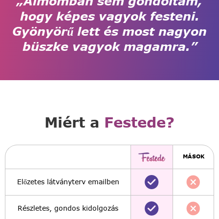
„Álmomban sem gondoltam,
hogy képes vagyok festeni.
Gyönyörű lett és most nagyon
büszke vagyok magamra.”
Miért a
Festede?
MÁSOK
Előzetes látványterv emailben
Részletes, gondos kidolgozás