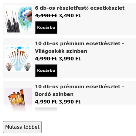
6 db-os részletfestő ecsetkészlet
4,490
Ft
3,490
Ft
Kosárba
10 db-os prémium ecsetkészlet -
Világoskék színben
4,990
Ft
3,990
Ft
Kosárba
10 db-os prémium ecsetkészlet -
Bordó színben
4,990
Ft
3,990
Ft
Kosárba
Mutass többet
Asztali fa festőállvány