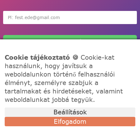
Feliratkozás
Cookie tájékoztató 🍪
Cookie-kat
használunk, hogy javítsuk a
weboldalunkon történő felhasználói
élményt, személyre szabjuk a
A Festede számozott kifestőkkel te is alkothatsz, akár egy
tartalmakat és hirdetéseket, valamint
igazi művész! Fesd meg a remekműved korábbi
weboldalunkat jobbá tegyük.
tapasztalat nélkül, töltődj fel és fejezd ki a kreativitásod!
Beállítások
TÁMOGATÁS
Elfogadom
Szállítási információk