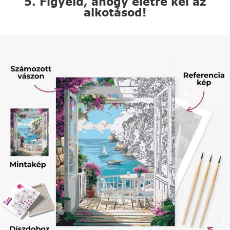
5. Figyeld, ahogy életre kel az
alkotásod!