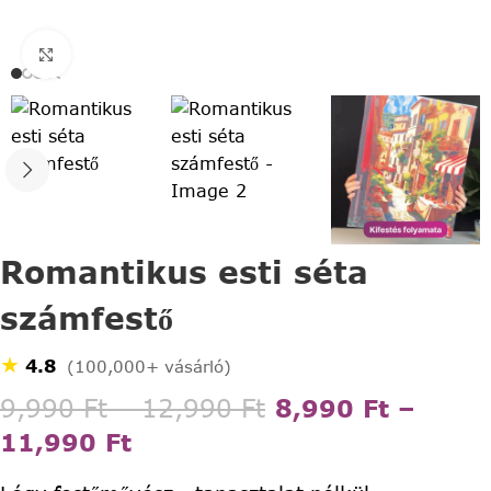
Click to enlarge
Romantikus esti séta
számfestő
★
4.8
(100,000+ vásárló)
9,990
Ft
–
12,990
Ft
8,990
Ft
–
11,990
Ft