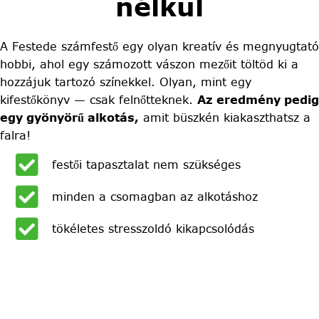
nélkül
A Festede számfestő egy olyan kreatív és megnyugtató
hobbi, ahol egy számozott vászon mezőit töltöd ki a
hozzájuk tartozó színekkel. Olyan, mint egy
kifestőkönyv — csak felnőtteknek.
Az eredmény pedig
egy gyönyörű alkotás,
amit büszkén kiakaszthatsz a
falra!
festői tapasztalat nem szükséges
minden a csomagban az alkotáshoz
tökéletes stresszoldó kikapcsolódás