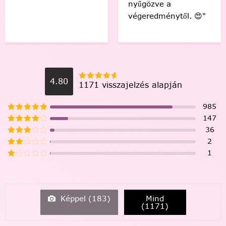
❤️🤗"
meg tudok csinálni.
🙂"
4.80
1171 visszajelzés alapján
985
147
36
2
1
Képpel (
183
)
Mind
(
1171
)