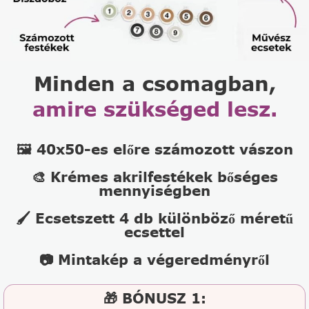
Minden a csomagban,
amire szükséged lesz.
🖼️ 40x50-es előre számozott vászon
🎨 Krémes akrilfestékek bőséges
mennyiségben
🖌️ Ecsetszett 4 db különböző méretű
ecsettel
📷 Mintakép a végeredményről
🎁 BÓNUSZ 1: