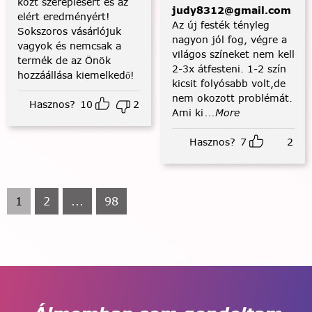
közt szereplésért és az
judy8312@gmail.com
elért eredményért!
Az új festék tényleg
Sokszoros vásárlójuk
nagyon jól fog, végre a
vagyok és nemcsak a
világos színeket nem kell
termék de az Önök
2-3x átfesteni. 1-2 szín
hozzáállása kiemelkedő!
kicsit folyósabb volt,de
nem okozott problémát.
Hasznos?
10
2
Ami ki
...More
Hasznos?
7
2
1
2
...
98