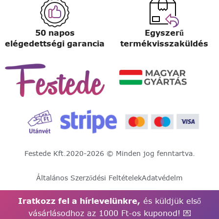
50 napos
Egyszerű
elégedettségi garancia
termékvisszaküldés
Festede Kft.
2020-2026 © Minden jog fenntartva.
Általános Szerződési Feltételek
Adatvédelm
Iratkozz fel a hírlevelünkre,
és küldjük első
vásárlásodhoz az 1000 Ft-os kuponod! 💌