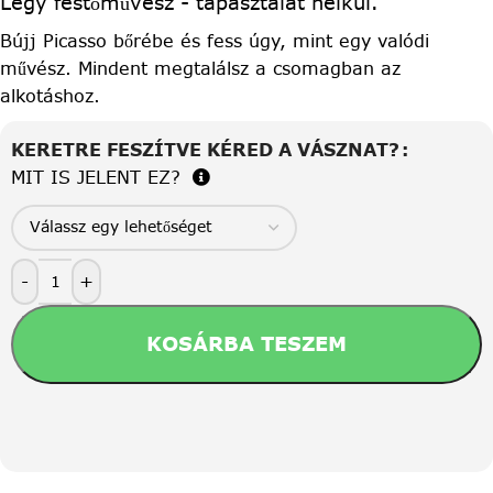
Légy festőművész - tapasztalat nélkül.
Bújj Picasso bőrébe és fess úgy, mint egy valódi
művész. Mindent megtalálsz a csomagban az
alkotáshoz.
KERETRE FESZÍTVE KÉRED A VÁSZNAT?
MIT IS JELENT EZ?
-
+
KOSÁRBA TESZEM