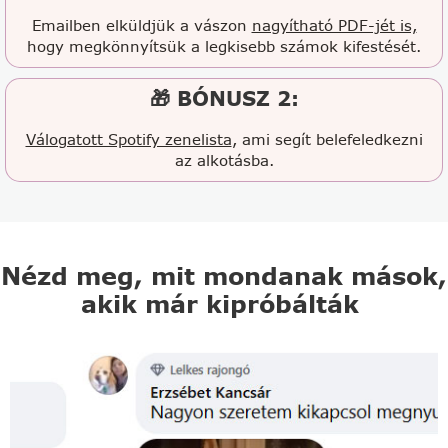
Emailben elküldjük a vászon
nagyítható PDF-jét is,
hogy megkönnyítsük a legkisebb számok kifestését.
🎁 BÓNUSZ 2:
Válogatott Spotify zenelista
, ami segít belefeledkezni
az alkotásba.
Nézd meg, mit mondanak mások,
akik már kipróbálták