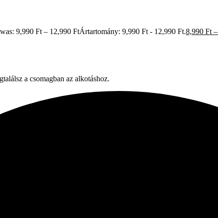
 was: 9,990 Ft – 12,990 FtÁrtartomány: 9,990 Ft - 12,990 Ft.
8,990
Ft
–
gtalálsz a csomagban az alkotáshoz.