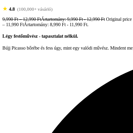
★
4.8
(100,000+ vásárló)
9,990
Ft
–
12,990
Ft
Ártartomány: 9,990 Ft - 12,990 Ft
Original price
– 11,990 FtÁrtartomány: 8,990 Ft - 11,990 Ft.
Légy festőművész - tapasztalat nélkül.
Bújj Picasso bőrébe és fess úgy, mint egy valódi művész. Mindent me