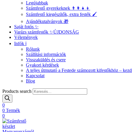
Legújabbak
Számfestő gyerekeknek 👨‍👩‍👧‍👦
Számfestő kiegészítők, extra festék 🖌️
Ajándékutalványok 🎁
Saját fotós ✨
Varázs számfestők ✨
ÚJDONSÁG
Vélemények
Infók ℹ️
Rólunk
Szállítási információk
Visszaküldés és csere
Gyakori kérdések
A teljes útmutató a Festede számozott kifestőkhöz – ke
Kapcsolat
Blog
Products search
0
0
Termék
0