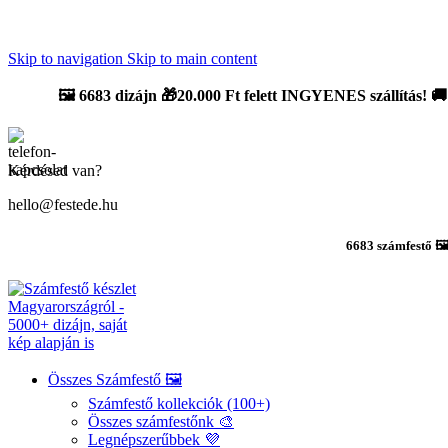
Újdonság: AI Varázsszámfestők ✨ | 2
0% bevezető kedvezmény
Skip to navigation
Skip to main content
🖼️
6683 dizájn 🎁20.000 Ft felett INGYENES szállítás!
🚚
Kérdésed van?
hello@festede.hu
6683 számfestő 🖼
Összes Számfestő 🖼️
Számfestő kollekciók (100+)
Összes számfestőnk 🎨
Legnépszerűbbek 💜