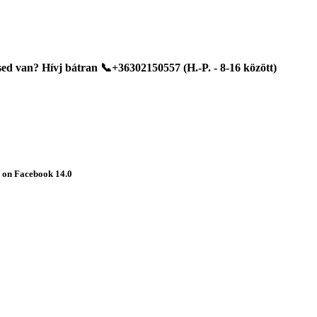
d van? Hívj bátran 📞+36302150557 (H.-P. - 8-16 között)