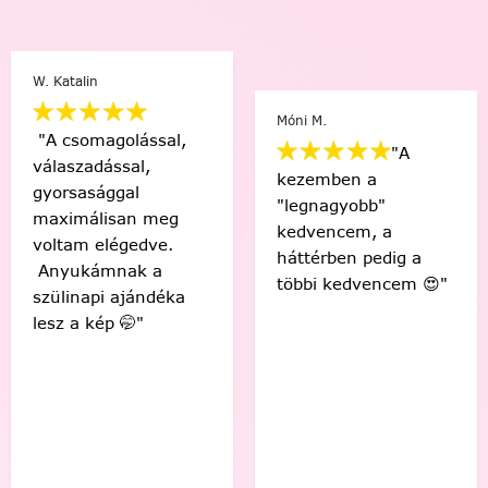
W. Katalin
Móni M.
"A csomagolással,
"A
válaszadással,
kezemben a
gyorsasággal
"legnagyobb"
maximálisan meg
kedvencem, a
voltam elégedve.
háttérben pedig a
Anyukámnak a
többi kedvencem 😍"
szülinapi ajándéka
lesz a kép 🤭"