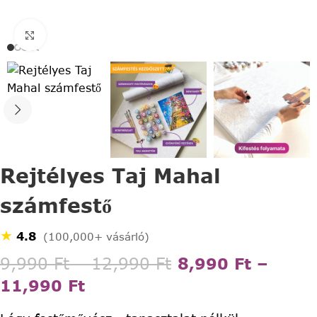
Click to enlarge
Rejtélyes Taj Mahal
számfestő
★
4.8
(100,000+ vásárló)
9,990
Ft
–
12,990
Ft
8,990
Ft
–
11,990
Ft