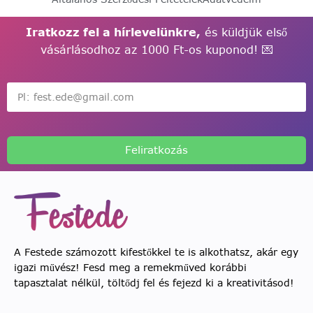
Iratkozz fel a hírlevelünkre,
és küldjük első
vásárlásodhoz az 1000 Ft-os kuponod! 💌
Feliratkozás
A Festede számozott kifestőkkel te is alkothatsz, akár egy
igazi művész! Fesd meg a remekműved korábbi
tapasztalat nélkül, töltődj fel és fejezd ki a kreativitásod!