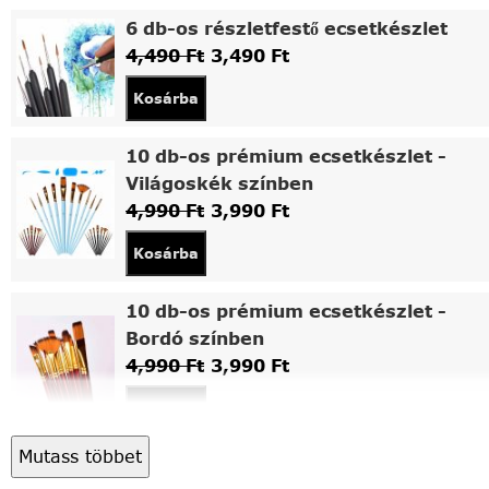
6 db-os részletfestő ecsetkészlet
4,490
Ft
3,490
Ft
Kosárba
10 db-os prémium ecsetkészlet -
Világoskék színben
4,990
Ft
3,990
Ft
Kosárba
10 db-os prémium ecsetkészlet -
Bordó színben
4,990
Ft
3,990
Ft
Kosárba
Mutass többet
Asztali fa festőállvány