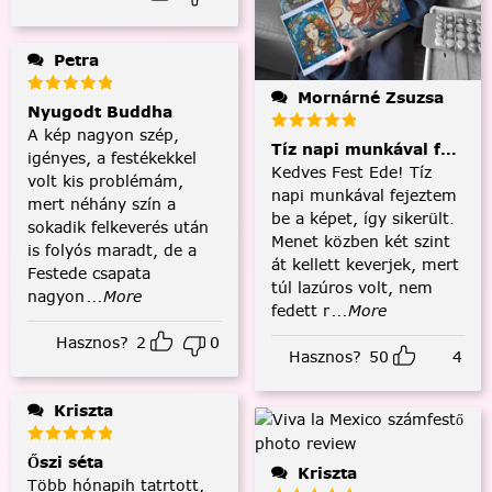
Petra
Mornárné Zsuzsa
Nyugodt Buddha
A kép nagyon szép,
Tíz napi munkával fejezt
igényes, a festékekkel
Kedves Fest Ede! Tíz
volt kis problémám,
napi munkával fejeztem
mert néhány szín a
be a képet, így sikerült.
sokadik felkeverés után
Menet közben két szint
is folyós maradt, de a
át kellett keverjek, mert
Festede csapata
túl lazúros volt, nem
nagyon
...More
fedett r
...More
Hasznos?
2
0
Hasznos?
50
4
Kriszta
Őszi séta
Kriszta
Több hónapih tatrtott,