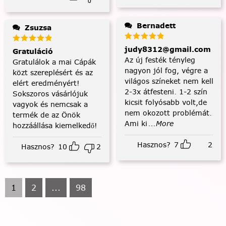
Bernadett
Zsuzsa
judy8312@gmail.com
Gratuláció
Az új festék tényleg
Gratulálok a mai Cápák
nagyon jól fog, végre a
közt szereplésért és az
világos színeket nem kell
elért eredményért!
2-3x átfesteni. 1-2 szín
Sokszoros vásárlójuk
kicsit folyósabb volt,de
vagyok és nemcsak a
nem okozott problémát.
termék de az Önök
Ami ki
...More
hozzáállása kiemelkedő!
Hasznos?
7
2
Hasznos?
10
2
1
2
...
98