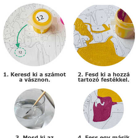
1. Keresd ki a számot
2. Fesd ki a hozzá
a vásznon.
tartozó festékkel.
3. Mosd ki az
4. Fess egy másik