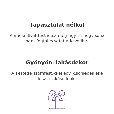
Tapasztalat nélkül
Remekművet festhetsz még úgy is, hogy soha
nem fogtál ecsetet a kezedbe.
Gyönyörű lakásdekor
A Festede számfestőkkel egy különleges éke
lesz a lakásodnak.