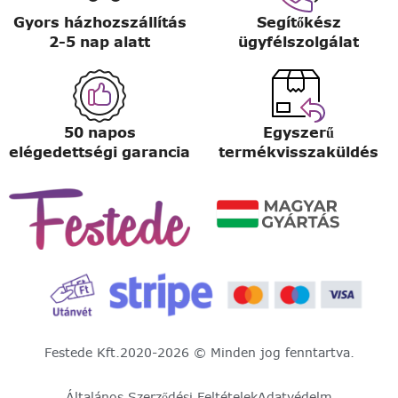
Gyors házhozszállítás
Segítőkész
2-5 nap alatt
ügyfélszolgálat
50 napos
Egyszerű
elégedettségi garancia
termékvisszaküldés
Festede Kft.
2020-2026 © Minden jog fenntartva.
Általános Szerződési Feltételek
Adatvédelm