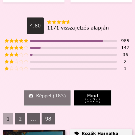
4.80
1171 visszajelzés alapján
985
147
36
2
1
Képpel (
183
)
Mind
(
1171
)
1
2
...
98
Kozák Hajnalka