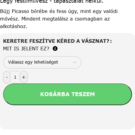
Légy festőművész - tapasztalat nélkül.
Bújj Picasso bőrébe és fess úgy, mint egy valódi
művész. Mindent megtalálsz a csomagban az
alkotáshoz.
KERETRE FESZÍTVE KÉRED A VÁSZNAT?
MIT IS JELENT EZ?
-
+
KOSÁRBA TESZEM