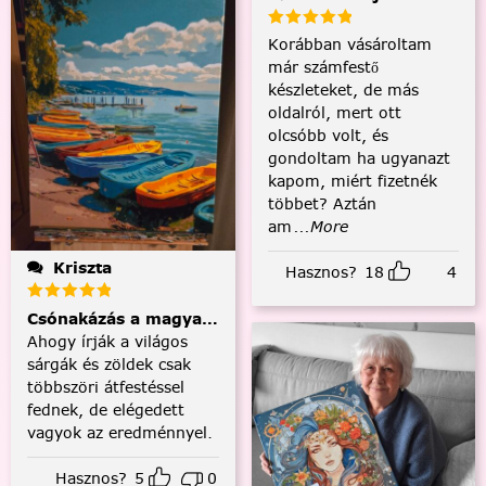
Korábban vásároltam
már számfestő
készleteket, de más
oldalról, mert ott
olcsóbb volt, és
gondoltam ha ugyanazt
kapom, miért fizetnék
többet? Aztán
am
...More
Kriszta
Hasznos?
18
4
Csónakázás a magyar tengeren
Ahogy írják a világos
sárgák és zöldek csak
többszöri átfestéssel
fednek, de elégedett
vagyok az eredménnyel.
Hasznos?
5
0