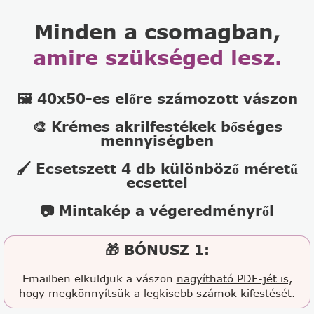
Minden a csomagban,
amire szükséged lesz.
🖼️ 40x50-es előre számozott vászon
🎨 Krémes akrilfestékek bőséges
mennyiségben
🖌️ Ecsetszett 4 db különböző méretű
ecsettel
📷 Mintakép a végeredményről
🎁 BÓNUSZ 1:
Emailben elküldjük a vászon
nagyítható PDF-jét is,
hogy megkönnyítsük a legkisebb számok kifestését.