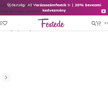
Skip to navigation
Újdonság: AI Varázsszámfestők ✨ | 2
0% bevezető
kedvezmény
Skip to main content
0