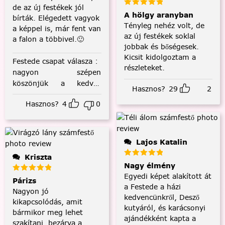
de az új festékek jól
A hölgy aranyban
bírták. Elégedett vagyok
Tényleg nehéz volt, de
a képpel is, már fent van
az új festékek soklal
a falon a többivel.🙂
jobbak és bőségesek.
Kicsit kidolgoztam a
Festede csapat válasza
:
részleteket.
nagyon szépen
köszönjük a kedves
Hasznos?
29
2
visszajelzést! :)
Hasznos?
4
0
Lajos Katalin
Kriszta
Nagy élmény
Egyedi képet alakított át
Párizs
a Festede a házi
Nagyon jó
kedvencünkről, Desző
kikapcsolódás, amit
kutyáról, és karácsonyi
bármikor meg lehet
ajándékként kapta a
szakítani, bezárva a