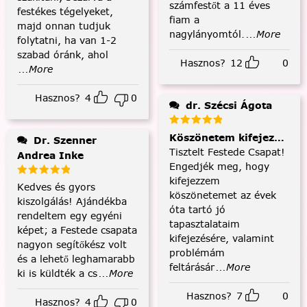
számfestőt a 11 éves
festékes tégelyeket,
fiam a
majd onnan tudjuk
nagylányomtól.
...More
folytatni, ha van 1-2
szabad óránk, ahol
Hasznos?
12
0
...More
Hasznos?
4
0
dr. Szécsi Ágota
Köszönetem kifejezése és
Dr. Szenner
Tisztelt Festede Csapat!
Andrea Inke
Engedjék meg, hogy
kifejezzem
Kedves és gyors
köszönetemet az évek
kiszolgálás! Ajándékba
óta tartó jó
rendeltem egy egyéni
tapasztalataim
képet; a Festede csapata
kifejezésére, valamint
nagyon segítőkész volt
problémám
és a lehető leghamarabb
feltárásár
...More
ki is küldték a cs
...More
Hasznos?
7
0
Hasznos?
4
0