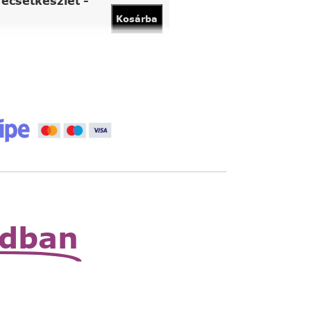
ecsetkészlet -
Kosárba
vány
Kosárba
 állítható nagyító
Read
More
zható zsebnagyító
Read
More
odban