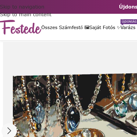
Skip to navigation
Újdons
Skip to main content
ÚJDONSÁG
Összes Számfestő 🖼️
Saját Fotós ✨
Varázs