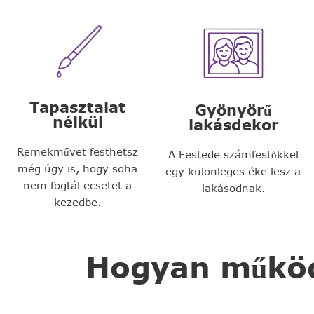
Tapasztalat
Gyönyörű
nélkül
lakásdekor
Remekművet festhetsz
A Festede számfestőkkel
még úgy is, hogy soha
egy különleges éke lesz a
nem fogtál ecsetet a
lakásodnak.
kezedbe.
Hogyan működi