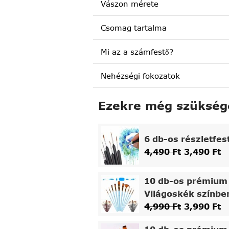
Vászon mérete
Csomag tartalma
Mi az a számfestő?
Nehézségi fokozatok
Ezekre még szükség
6 db-os részletfes
4,490
Ft
3,490
Ft
10 db-os prémium 
Világoskék színbe
4,990
Ft
3,990
Ft