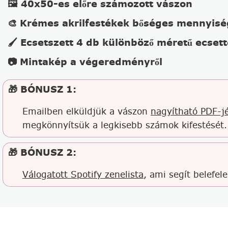
🖼️ 40x50-es előre számozott vászon
🎨 Krémes akrilfestékek bőséges mennyis
🖌️ Ecsetszett 4 db különböző méretű ecsett
📷 Mintakép a végeredményről
🎁 BÓNUSZ 1:
Emailben elküldjük a vászon
nagyítható PDF-jé
megkönnyítsük a legkisebb számok kifestését.
🎁 BÓNUSZ 2:
Válogatott Spotify zenelista
, ami segít belefel