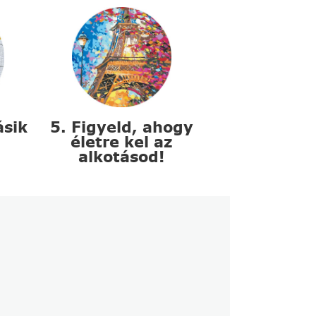
ásik
5. Figyeld, ahogy
életre kel az
alkotásod!