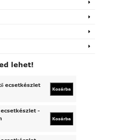
ed lehet!
tő ecsetkészlet
Kosárba
ecsetkészlet -
n
Kosárba