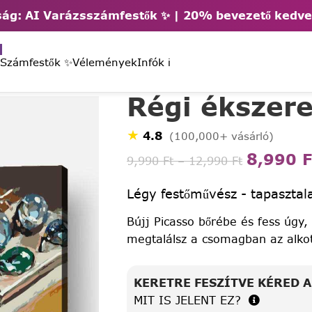
ág: AI Varázsszámfestők ✨ | 2
0% bevezető kedv
 Számfestők ✨
Vélemények
Infók ℹ️
Régi ékszer
★
4.8
(100,000+ vásárló)
8,990
F
9,990
Ft
–
12,990
Ft
Légy festőművész - tapasztala
Bújj Picasso bőrébe és fess úgy,
megtalálsz a csomagban az alko
KERETRE FESZÍTVE KÉRED 
MIT IS JELENT EZ?