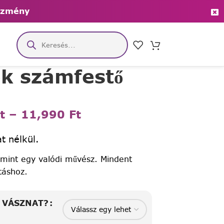
ezmény
ek számfestő
t
–
11,990
Ft
t nélkül.
 mint egy valódi művész. Mindent
táshoz.
A VÁSZNAT?