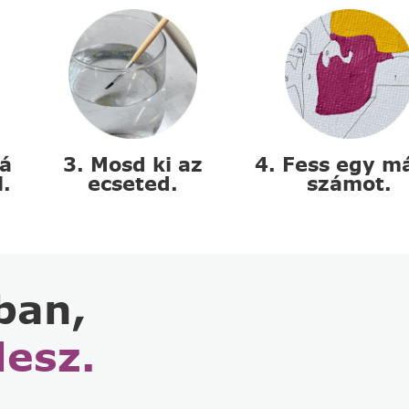
zá
3. Mosd ki az
4. Fess egy m
l.
ecseted.
számot.
ban,
lesz.