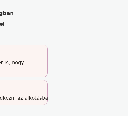
égben
el
t is,
hogy
edkezni az alkotásba.