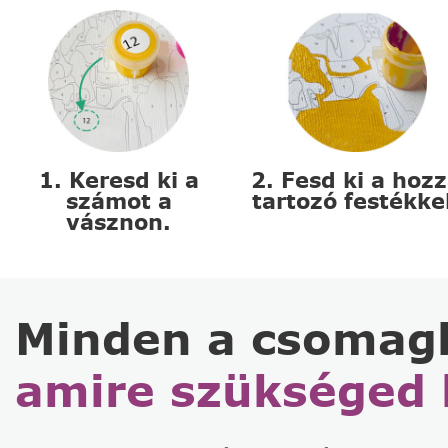
1. Keresd ki a
2. Fesd ki a hoz
számot a
tartozó festékke
vásznon.
Minden a csomag
amire szükséged 