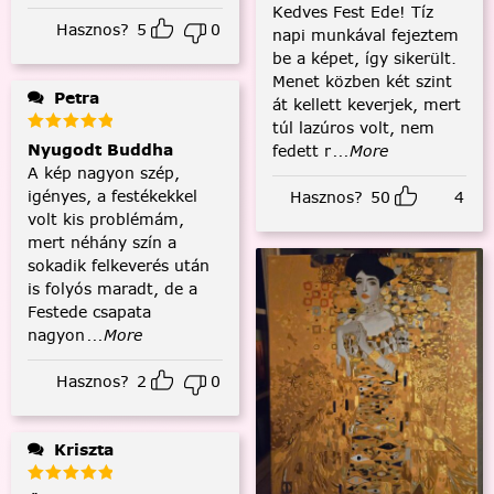
Kedves Fest Ede! Tíz
Hasznos?
5
0
napi munkával fejeztem
be a képet, így sikerült.
Menet közben két szint
Petra
át kellett keverjek, mert
túl lazúros volt, nem
Nyugodt Buddha
fedett r
...More
A kép nagyon szép,
igényes, a festékekkel
Hasznos?
50
4
volt kis problémám,
mert néhány szín a
sokadik felkeverés után
is folyós maradt, de a
Festede csapata
nagyon
...More
Hasznos?
2
0
Kriszta