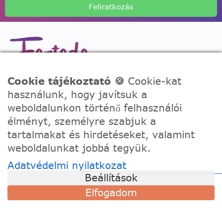
Feliratkozás
A Festede számozott kifestőkkel te is alkothatsz, akár egy
Cookie tájékoztató 🍪
Cookie-kat
igazi művész! Fesd meg a remekműved korábbi
használunk, hogy javítsuk a
tapasztalat nélkül, töltődj fel és fejezd ki a kreativitásod!
weboldalunkon történő felhasználói
élményt, személyre szabjuk a
TÁMOGATÁS
tartalmakat és hirdetéseket, valamint
weboldalunkat jobbá tegyük.
Szállítási információk
Adatvédelmi nyilatkozat
Visszaküldés és csere
Beállítások
Gyakori kérdések
Elfogadom
Kapcsolat