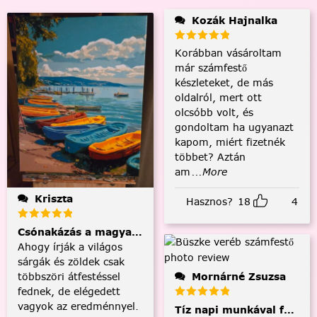
Kozák Hajnalka
Korábban vásároltam
már számfestő
készleteket, de más
oldalról, mert ott
olcsóbb volt, és
gondoltam ha ugyanazt
kapom, miért fizetnék
többet? Aztán
am
...More
Kriszta
Hasznos?
18
4
Csónakázás a magyar tengeren
Ahogy írják a világos
sárgák és zöldek csak
többszöri átfestéssel
Mornárné Zsuzsa
fednek, de elégedett
vagyok az eredménnyel.
Tíz napi munkával fejezt