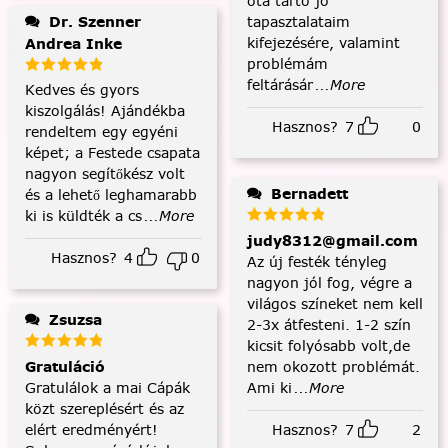
óta tartó jó
tapasztalataim
Dr. Szenner
kifejezésére, valamint
Andrea Inke
problémám
feltárásár
...More
Kedves és gyors
kiszolgálás! Ajándékba
Hasznos?
7
0
rendeltem egy egyéni
képet; a Festede csapata
nagyon segítőkész volt
Bernadett
és a lehető leghamarabb
ki is küldték a cs
...More
judy8312@gmail.com
Hasznos?
4
0
Az új festék tényleg
nagyon jól fog, végre a
világos színeket nem kell
Zsuzsa
2-3x átfesteni. 1-2 szín
kicsit folyósabb volt,de
nem okozott problémát.
Gratuláció
Ami ki
...More
Gratulálok a mai Cápák
közt szereplésért és az
Hasznos?
7
2
elért eredményért!