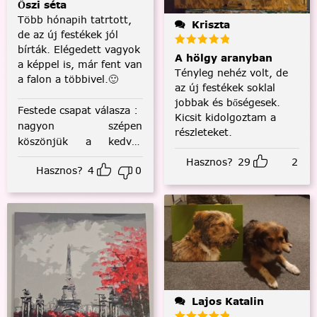
Őszi séta
Több hónapih tatrtott,
Kriszta
de az új festékek jól
bírták. Elégedett vagyok
A hölgy aranyban
a képpel is, már fent van
Tényleg nehéz volt, de
a falon a többivel.🙂
az új festékek soklal
jobbak és bőségesek.
Festede csapat válasza
:
Kicsit kidolgoztam a
nagyon szépen
részleteket.
köszönjük a kedves
visszajelzést! :)
Hasznos?
29
2
Hasznos?
4
0
Lajos Katalin