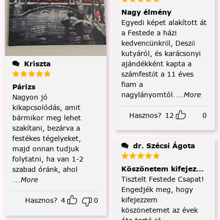
Nagy élmény
Egyedi képet alakított át
a Festede a házi
kedvencünkről, Desző
kutyáról, és karácsonyi
ajándékként kapta a
Kriszta
számfestőt a 11 éves
fiam a
Párizs
nagylányomtól.
...More
Nagyon jó
kikapcsolódás, amit
Hasznos?
12
0
bármikor meg lehet
szakítani, bezárva a
festékes tégelyeket,
dr. Szécsi Ágota
majd onnan tudjuk
folytatni, ha van 1-2
Köszönetem kifejezése és
szabad óránk, ahol
Tisztelt Festede Csapat!
...More
Engedjék meg, hogy
kifejezzem
Hasznos?
4
0
köszönetemet az évek