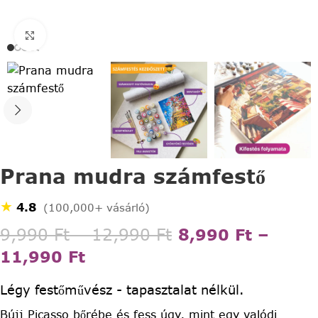
Click to enlarge
Prana mudra számfestő
★
4.8
(100,000+ vásárló)
9,990
Ft
–
12,990
Ft
8,990
Ft
–
11,990
Ft
Légy festőművész - tapasztalat nélkül.
Bújj Picasso bőrébe és fess úgy, mint egy valódi