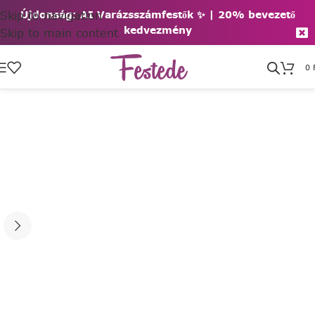
Skip to navigation
Újdonság: AI Varázsszámfestők ✨ | 2
0% bevezető
kedvezmény
Skip to main content
0