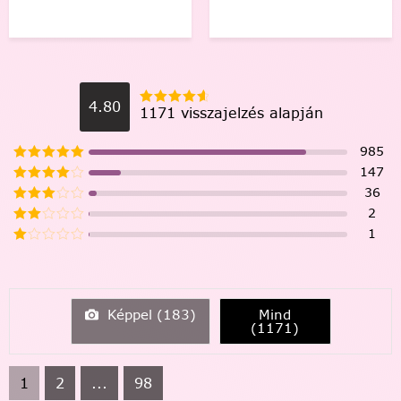
4.80
1171 visszajelzés alapján
985
147
36
2
1
Képpel (
183
)
Mind
(
1171
)
1
2
...
98