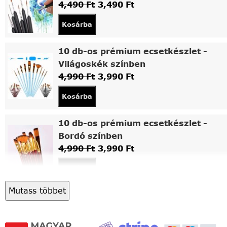
4,490
Ft
3,490
Ft
Kosárba
10 db-os prémium ecsetkészlet -
Világoskék színben
4,990
Ft
3,990
Ft
Kosárba
10 db-os prémium ecsetkészlet -
Bordó színben
4,990
Ft
3,990
Ft
Kosárba
Mutass többet
Asztali fa festőállvány
5,490
Ft
4,490
Ft