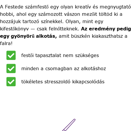
A Festede számfestő egy olyan kreatív és megnyugtató
hobbi, ahol egy számozott vászon mezőit töltöd ki a
hozzájuk tartozó színekkel. Olyan, mint egy
kifestőkönyv — csak felnőtteknek.
Az eredmény pedig
egy gyönyörű alkotás,
amit büszkén kiakaszthatsz a
falra!
festői tapasztalat nem szükséges
minden a csomagban az alkotáshoz
tökéletes stresszoldó kikapcsolódás