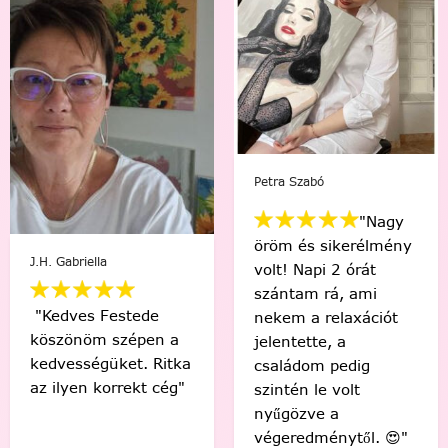
Mikus Bernadett
Viki Vas-Lukács
"Minden percében
"Kedvenc egyéni
egy igazi festő
számfestőmmel 🥰
“művésznek”
tökéletes lett,
éreztem magam.
élmény volt minden
Soha nem hittem
egyes ecsetvonás!
volna, hogy egy ilyen
Köszönöm Festede!
alkotást festéssel
❤️🤗"
meg tudok csinálni.
🙂"