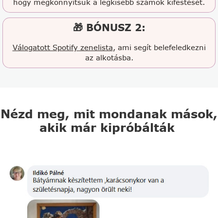
hogy megkönnyítsük a legkisebb számok kifestését.
🎁 BÓNUSZ 2:
Válogatott Spotify zenelista
, ami segít belefeledkezni
az alkotásba.
Nézd meg, mit mondanak mások,
akik már kipróbálták