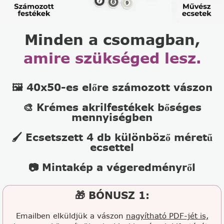
Minden a csomagban,
amire szükséged lesz.
🖼️ 40x50-es előre számozott vászon
🎨 Krémes akrilfestékek bőséges
mennyiségben
🖌️ Ecsetszett 4 db különböző méretű
ecsettel
📷 Mintakép a végeredményről
🎁 BÓNUSZ 1:
Emailben elküldjük a vászon
nagyítható PDF-jét is,