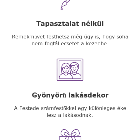
Tapasztalat nélkül
Remekművet festhetsz még úgy is, hogy soha
nem fogtál ecsetet a kezedbe.
Gyönyörű lakásdekor
A Festede számfestőkkel egy különleges éke
lesz a lakásodnak.