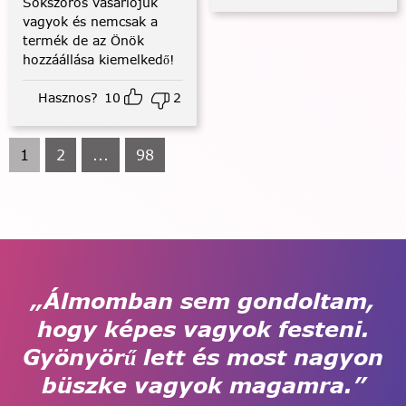
Sokszoros vásárlójuk
vagyok és nemcsak a
termék de az Önök
hozzáállása kiemelkedő!
Hasznos?
10
2
1
2
...
98
„Álmomban sem gondoltam,
hogy képes vagyok festeni.
Gyönyörű lett és most nagyon
büszke vagyok magamra.”