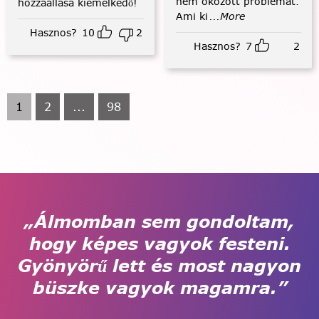
nem okozott problémát.
hozzáállása kiemelkedő!
Ami ki
...More
Hasznos?
10
2
Hasznos?
7
2
1
2
...
98
„Álmomban sem gondoltam,
hogy képes vagyok festeni.
Gyönyörű lett és most nagyon
büszke vagyok magamra.”