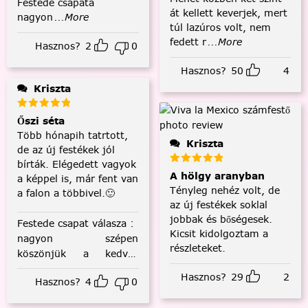
Festede csapata
át kellett keverjek, mert
nagyon
...More
túl lazúros volt, nem
fedett r
...More
Hasznos?
2
0
Hasznos?
50
4
Kriszta
Őszi séta
Több hónapih tatrtott,
Kriszta
de az új festékek jól
bírták. Elégedett vagyok
A hölgy aranyban
a képpel is, már fent van
Tényleg nehéz volt, de
a falon a többivel.🙂
az új festékek soklal
jobbak és bőségesek.
Festede csapat válasza
:
Kicsit kidolgoztam a
nagyon szépen
részleteket.
köszönjük a kedves
visszajelzést! :)
Hasznos?
29
2
Hasznos?
4
0