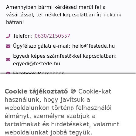
Amennyiben bármi kérdésed merül fel a
vásárlással, termékkel kapcsolatban írj nekünk
bátran!
Telefon:
0630/2150557
Ügyfélszolgálati e-mail: hello@festede.hu
Egyedi képes számfestőkkel kapcsolatban:
egyedi@festede.hu
Facebook Messenger
Csatlakozz 19.000 fős
Facebook csoportunkhoz!
Cookie tájékoztató 🍪
Cookie-kat
használunk, hogy javítsuk a
weboldalunkon történő felhasználói
élményt, személyre szabjuk a
tartalmakat és hirdetéseket, valamint
weboldalunkat jobbá tegyük.