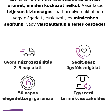
örömét, minden kockázat nélkül
. Vásárlásod
teljesen biztonságos
: ha bármilyen okból nem
vagy elégedett, csak szólj, és
mindenben
segítünk
, vagy
visszautaljuk a teljes összeget
.
Gyors házhozszállítás
Segítőkész
2-5 nap alatt
ügyfélszolgálat
50 napos
Egyszerű
elégedettségi garancia
termékvisszaküldés