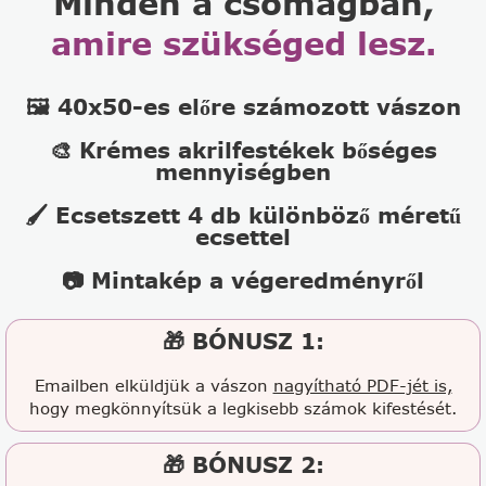
Minden a csomagban,
amire szükséged lesz.
🖼️ 40x50-es előre számozott vászon
🎨 Krémes akrilfestékek bőséges
mennyiségben
🖌️ Ecsetszett 4 db különböző méretű
ecsettel
📷 Mintakép a végeredményről
🎁 BÓNUSZ 1:
Emailben elküldjük a vászon
nagyítható PDF-jét is,
hogy megkönnyítsük a legkisebb számok kifestését.
🎁 BÓNUSZ 2: