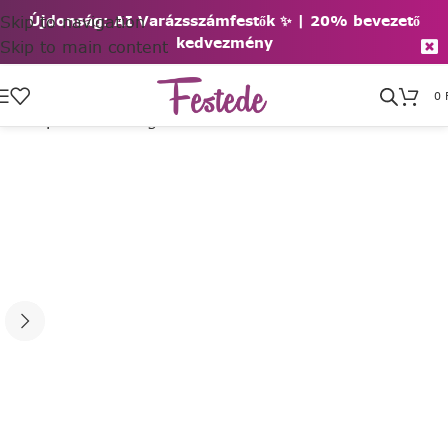
Skip to navigation
Újdonság: AI Varázsszámfestők ✨ | 2
0% bevezető
kedvezmény
Skip to main content
0