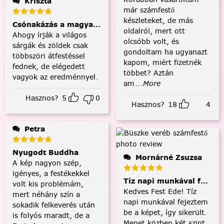
Kriszta
már számfestő
készleteket, de más
Csónakázás a magyar tengeren
oldalról, mert ott
Ahogy írják a világos
olcsóbb volt, és
sárgák és zöldek csak
gondoltam ha ugyanazt
többszöri átfestéssel
kapom, miért fizetnék
fednek, de elégedett
többet? Aztán
vagyok az eredménnyel.
am
...More
Hasznos?
5
0
Hasznos?
18
4
Petra
Nyugodt Buddha
Mornárné Zsuzsa
A kép nagyon szép,
igényes, a festékekkel
Tíz napi munkával fejezt
volt kis problémám,
Kedves Fest Ede! Tíz
mert néhány szín a
napi munkával fejeztem
sokadik felkeverés után
be a képet, így sikerült.
is folyós maradt, de a
Menet közben két szint