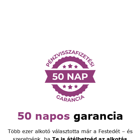
50 napos
garancia
Több ezer alkotó választotta már a Festedét – és
szeretnénk, ha
Te is átélhetnéd az alkotás