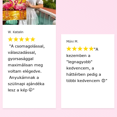
W. Katalin
Móni M.
"A csomagolással,
"A
válaszadással,
kezemben a
gyorsasággal
"legnagyobb"
maximálisan meg
kedvencem, a
voltam elégedve.
háttérben pedig a
Anyukámnak a
többi kedvencem 😍"
szülinapi ajándéka
lesz a kép 🤭"