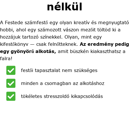
nélkül
A Festede számfestő egy olyan kreatív és megnyugtató
hobbi, ahol egy számozott vászon mezőit töltöd ki a
hozzájuk tartozó színekkel. Olyan, mint egy
kifestőkönyv — csak felnőtteknek.
Az eredmény pedig
egy gyönyörű alkotás,
amit büszkén kiakaszthatsz a
falra!
festői tapasztalat nem szükséges
minden a csomagban az alkotáshoz
tökéletes stresszoldó kikapcsolódás