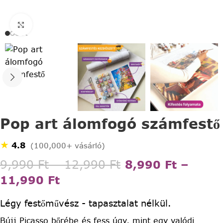
Click to enlarge
Pop art álomfogó számfestő
★
4.8
(100,000+ vásárló)
9,990
Ft
–
12,990
Ft
8,990
Ft
–
11,990
Ft
Légy festőművész - tapasztalat nélkül.
Bújj Picasso bőrébe és fess úgy, mint egy valódi