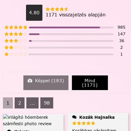
4.80
1171 visszajelzés alapján
985
147
36
2
1
Képpel (
183
)
Mind
(
1171
)
1
2
...
98
Kozák Hajnalka
Korábban vásároltam