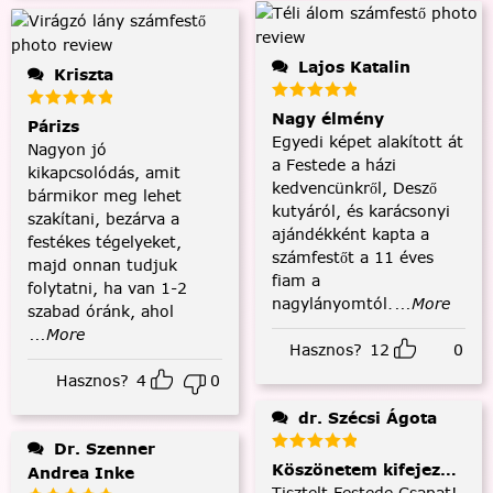
Lajos Katalin
Kriszta
Nagy élmény
Párizs
Egyedi képet alakított át
Nagyon jó
a Festede a házi
kikapcsolódás, amit
kedvencünkről, Desző
bármikor meg lehet
kutyáról, és karácsonyi
szakítani, bezárva a
ajándékként kapta a
festékes tégelyeket,
számfestőt a 11 éves
majd onnan tudjuk
fiam a
folytatni, ha van 1-2
nagylányomtól.
...More
szabad óránk, ahol
...More
Hasznos?
12
0
Hasznos?
4
0
dr. Szécsi Ágota
Dr. Szenner
Köszönetem kifejezése és
Andrea Inke
Tisztelt Festede Csapat!