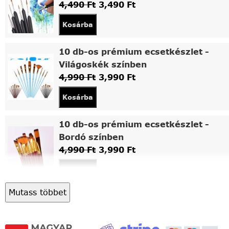
4,490
Ft
3,490
Ft
Kosárba
10 db-os prémium ecsetkészlet -
Világoskék színben
4,990
Ft
3,990
Ft
Kosárba
10 db-os prémium ecsetkészlet -
Bordó színben
4,990
Ft
3,990
Ft
Kosárba
Mutass többet
Asztali fa festőállvány
5,490
Ft
4,490
Ft