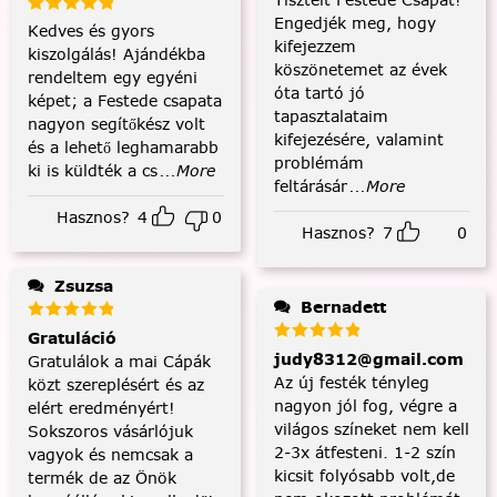
Engedjék meg, hogy
Kedves és gyors
kifejezzem
kiszolgálás! Ajándékba
köszönetemet az évek
rendeltem egy egyéni
óta tartó jó
képet; a Festede csapata
tapasztalataim
nagyon segítőkész volt
kifejezésére, valamint
és a lehető leghamarabb
problémám
ki is küldték a cs
...More
feltárásár
...More
Hasznos?
4
0
Hasznos?
7
0
Zsuzsa
Bernadett
Gratuláció
judy8312@gmail.com
Gratulálok a mai Cápák
Az új festék tényleg
közt szereplésért és az
nagyon jól fog, végre a
elért eredményért!
világos színeket nem kell
Sokszoros vásárlójuk
2-3x átfesteni. 1-2 szín
vagyok és nemcsak a
kicsit folyósabb volt,de
termék de az Önök