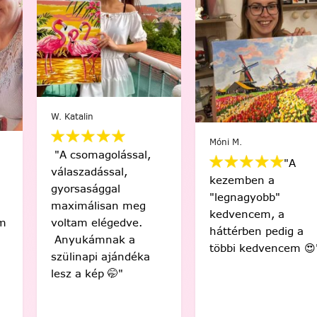
W. Katalin
Móni M.
"A csomagolással,
"A
válaszadással,
kezemben a
gyorsasággal
"legnagyobb"
maximálisan meg
kedvencem, a
voltam elégedve.
háttérben pedig a
Anyukámnak a
többi kedvencem 😍"
szülinapi ajándéka
lesz a kép 🤭"