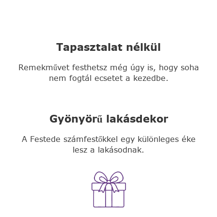
Tapasztalat nélkül
Remekművet festhetsz még úgy is, hogy soha
nem fogtál ecsetet a kezedbe.
Gyönyörű lakásdekor
A Festede számfestőkkel egy különleges éke
lesz a lakásodnak.