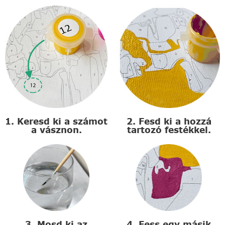
1. Keresd ki a számot
2. Fesd ki a hozzá
a vásznon.
tartozó festékkel.
3. Mosd ki az
4. Fess egy másik