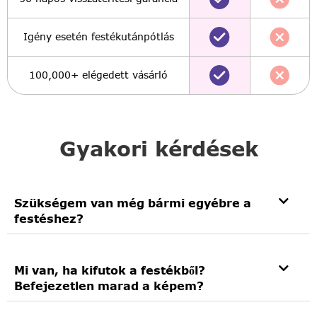
Igény esetén festékutánpótlás
100,000+ elégedett vásárló
Gyakori kérdések
Szükségem van még bármi egyébre a
festéshez?
Mi van, ha kifutok a festékből?
Befejezetlen marad a képem?