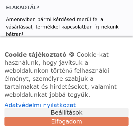
ELAKADTÁL?
Amennyiben bármi kérdésed merül fel a
vásárlással, termékkel kapcsolatban írj nekünk
bátran!
Telefon:
0630/2150557
Cookie tájékoztató 🍪
Cookie-kat
Ügyfélszolgálati e-mail: hello@festede.hu
használunk, hogy javítsuk a
Egyedi képes számfestőkkel kapcsolatban:
weboldalunkon történő felhasználói
egyedi@festede.hu
élményt, személyre szabjuk a
Facebook Messenger
tartalmakat és hirdetéseket, valamint
weboldalunkat jobbá tegyük.
Csatlakozz 19.000 fős
Facebook csoportunkhoz!
Adatvédelmi nyilatkozat
Beállítások
Elfogadom