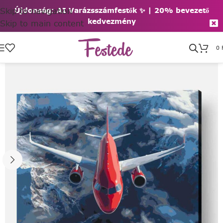
Skip to navigation
Újdonság: AI Varázsszámfestők ✨ | 2
0% bevezető
kedvezmény
Skip to main content
0