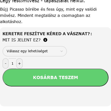
Légy festőművész - tapasztalat nélkül.
Bújj Picasso bőrébe és fess úgy, mint egy valódi
művész. Mindent megtalálsz a csomagban az
alkotáshoz.
KERETRE FESZÍTVE KÉRED A VÁSZNAT?
MIT IS JELENT EZ?
-
+
KOSÁRBA TESZEM