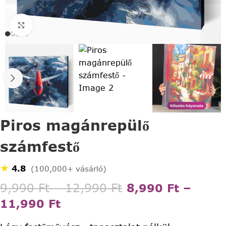
Click to enlarge
Piros magánrepülő
számfestő
★
4.8
(100,000+ vásárló)
9,990
Ft
–
12,990
Ft
8,990
Ft
–
11,990
Ft