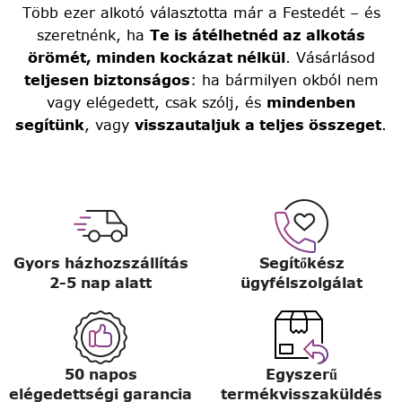
Több ezer alkotó választotta már a Festedét – és
szeretnénk, ha
Te is átélhetnéd az alkotás
örömét, minden kockázat nélkül
. Vásárlásod
teljesen biztonságos
: ha bármilyen okból nem
vagy elégedett, csak szólj, és
mindenben
segítünk
, vagy
visszautaljuk a teljes összeget
.
Gyors házhozszállítás
Segítőkész
2-5 nap alatt
ügyfélszolgálat
50 napos
Egyszerű
elégedettségi garancia
termékvisszaküldés