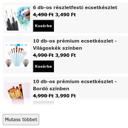
6 db-os részletfestő ecsetkészlet
4,490
Ft
3,490
Ft
Kosárba
10 db-os prémium ecsetkészlet -
Világoskék színben
4,990
Ft
3,990
Ft
Kosárba
10 db-os prémium ecsetkészlet -
Bordó színben
4,990
Ft
3,990
Ft
Kosárba
Mutass többet
Asztali fa festőállvány