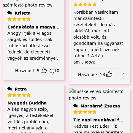
Korábban vásároltam
Kriszta
már számfestő
készleteket, de más
Csónakázás a magyar tengeren
oldalról, mert ott
Ahogy írják a világos
olcsóbb volt, és
sárgák és zöldek csak
gondoltam ha ugyanazt
többszöri átfestéssel
kapom, miért fizetnék
fednek, de elégedett
többet? Aztán
vagyok az eredménnyel.
am
...More
Hasznos?
5
0
Hasznos?
18
4
Petra
Nyugodt Buddha
Mornárné Zsuzsa
A kép nagyon szép,
igényes, a festékekkel
Tíz napi munkával fejezt
volt kis problémám,
Kedves Fest Ede! Tíz
mert néhány szín a
napi munkával fejeztem