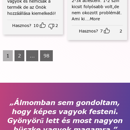
2-3x átfesteni. 1-2 szín
vagyok és nemcsak a
kicsit folyósabb volt,de
termék de az Önök
nem okozott problémát.
hozzáállása kiemelkedő!
Ami ki
...More
Hasznos?
10
2
Hasznos?
7
2
1
2
...
98
„Álmomban sem gondoltam,
hogy képes vagyok festeni.
Gyönyörű lett és most nagyon
büszke vagyok magamra.”