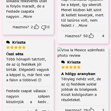
sokadik felkeverés után
be a képet, így sikerült.
is folyós maradt, de a
Menet közben két szint
Festede csapata
át kellett keverjek, mert
nagyon
...More
túl lazúros volt, nem
fedett r
...More
Hasznos?
2
0
Hasznos?
50
4
Kriszta
Őszi séta
Több hónapih tatrtott,
Kriszta
de az új festékek jól
bírták. Elégedett vagyok
A hölgy aranyban
a képpel is, már fent van
Tényleg nehéz volt, de
a falon a többivel.🙂
az új festékek soklal
jobbak és bőségesek.
Festede csapat válasza
:
Kicsit kidolgoztam a
nagyon szépen
részleteket.
köszönjük a kedves
visszajelzést! :)
Hasznos?
29
2