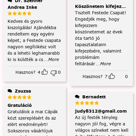
Dr. Szenner
Köszönetem kifejezése és
Andrea Inke
Tisztelt Festede Csapat!
Engedjék meg, hogy
Kedves és gyors
kifejezzem
kiszolgálás! Ajándékba
köszönetemet az évek
rendeltem egy egyéni
óta tartó jó
képet; a Festede csapata
tapasztalataim
nagyon segítőkész volt
kifejezésére, valamint
és a lehető leghamarabb
problémám
ki is küldték a cs
...More
feltárásár
...More
Hasznos?
4
0
Hasznos?
7
0
Zsuzsa
Bernadett
Gratuláció
judy8312@gmail.com
Gratulálok a mai Cápák
Az új festék tényleg
közt szereplésért és az
nagyon jól fog, végre a
elért eredményért!
világos színeket nem kell
Sokszoros vásárlójuk