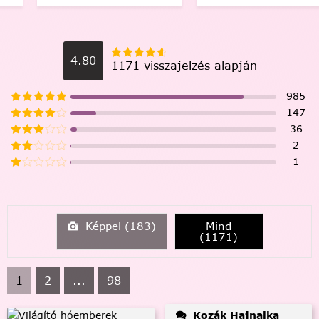
4.80
1171 visszajelzés alapján
985
147
36
2
1
Képpel (
183
)
Mind
(
1171
)
1
2
...
98
Kozák Hajnalka