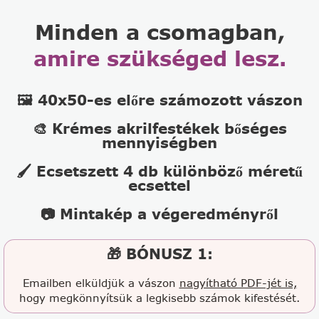
Minden a csomagban,
amire szükséged lesz.
🖼️ 40x50-es előre számozott vászon
🎨 Krémes akrilfestékek bőséges
mennyiségben
🖌️ Ecsetszett 4 db különböző méretű
ecsettel
📷 Mintakép a végeredményről
🎁 BÓNUSZ 1:
Emailben elküldjük a vászon
nagyítható PDF-jét is,
hogy megkönnyítsük a legkisebb számok kifestését.