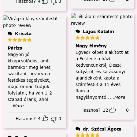
Hasznos?
4
0
Lajos Katalin
Kriszta
Nagy élmény
Párizs
Egyedi képet alakított át
Nagyon jó
a Festede a házi
kikapcsolódás, amit
kedvencünkről, Desző
bármikor meg lehet
kutyáról, és karácsonyi
szakítani, bezárva a
ajándékként kapta a
festékes tégelyeket,
számfestőt a 11 éves
majd onnan tudjuk
fiam a
folytatni, ha van 1-2
nagylányomtól.
...More
szabad óránk, ahol
...More
Hasznos?
12
0
Hasznos?
4
0
dr. Szécsi Ágota