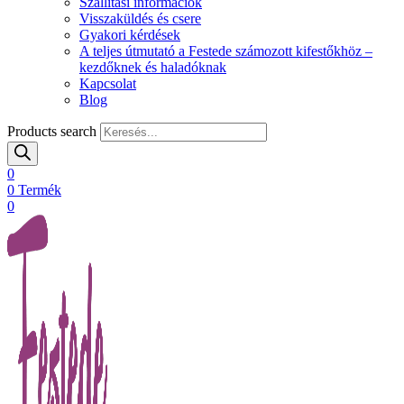
Szállítási információk
Visszaküldés és csere
Gyakori kérdések
A teljes útmutató a Festede számozott kifestőkhöz –
kezdőknek és haladóknak
Kapcsolat
Blog
Products search
0
0
Termék
0