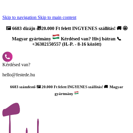
Újdonság: AI Varázsszámfestők ✨ | 2
0% bevezető kedvezmény
Skip to navigation
Skip to main content
🖼️
6683 dizájn 🎁20.000 Ft felett INGYENES szállítás!
🚚
🤩
Magyar gyártmány
Kérdésed van? Hívj bátran 📞
+36302150557 (H.-P. - 8-16 között)
Kérdésed van?
hello@festede.hu
6683 számfestő 🖼️ 20.000 Ft felett INGYENES szállítás! 🚚 Magyar
gyártmány