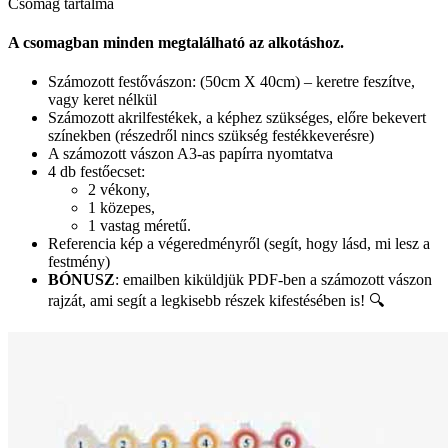
Csomag tartalma
A csomagban minden megtalálható az alkotáshoz.
Számozott festővászon: (50cm X 40cm) – keretre feszítve,
vagy keret nélkül
Számozott akrilfestékek, a képhez szükséges, előre bekevert
színekben (részedről nincs szükség festékkeverésre)
A számozott vászon A3-as papírra nyomtatva
4 db festőecset:
2 vékony,
1 közepes,
1 vastag méretű.
Referencia kép a végeredményről (segít, hogy lásd, mi lesz a
festmény)
BÓNUSZ
: emailben kiküldjük PDF-ben a számozott vászon
rajzát, ami segít a legkisebb részek kifestésében is! 🔍