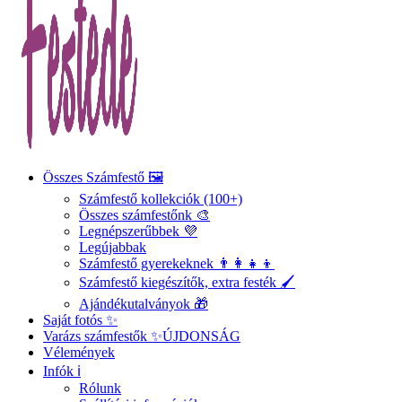
Összes Számfestő 🖼️
Számfestő kollekciók (100+)
Összes számfestőnk 🎨
Legnépszerűbbek 💜
Legújabbak
Számfestő gyerekeknek 👨‍👩‍👧‍👦
Számfestő kiegészítők, extra festék 🖌️
Ajándékutalványok 🎁
Saját fotós ✨
Varázs számfestők ✨
ÚJDONSÁG
Vélemények
Infók ℹ️
Rólunk