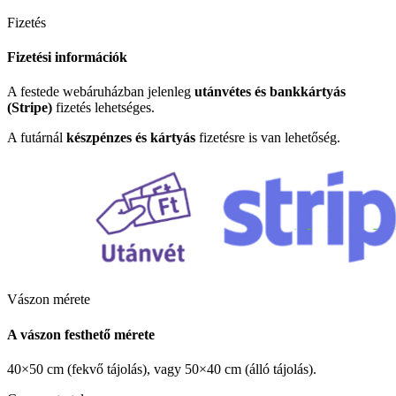
Fizetés
Fizetési információk
A festede webáruházban jelenleg
utánvétes és bankkártyás
(Stripe)
fizetés lehetséges.
A futárnál
készpénzes és kártyás
fizetésre is van lehetőség.
Vászon mérete
A vászon festhető mérete
40×50 cm (fekvő tájolás), vagy 50×40 cm (álló tájolás).