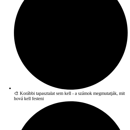
🎨 Korábbi tapasztalat sem kell - a számok megmutatják, mit
hová kell festeni