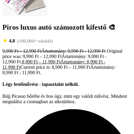
Piros luxus autó számozott kifestő 🎨
★
4.8
(100,000+ vásárló)
9,990
Ft
–
12,990
Ft
Ártartomány: 9,990 Ft - 12,990 Ft
Original
price was: 9,990 Ft – 12,990 FtÁrtartomány: 9,990 Ft -
12,990 Ft.
8,990
Ft
–
11,990
Ft
Ártartomány: 8,990 Ft -
11,990 Ft
Current price is: 8,990 Ft – 11,990 FtÁrtartomány:
8,990 Ft - 11,990 Ft.
Légy festőművész - tapasztalat nélkül.
Bújj Picasso bőrébe és fess úgy, mint egy valódi művész. Mindent
megtalálsz a csomagban az alkotáshoz.