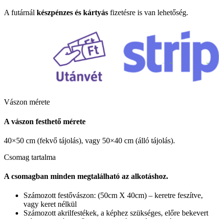
A futárnál
készpénzes és kártyás
fizetésre is van lehetőség.
Vászon mérete
A vászon festhető mérete
40×50 cm (fekvő tájolás), vagy 50×40 cm (álló tájolás).
Csomag tartalma
A csomagban minden megtalálható az alkotáshoz.
Számozott festővászon: (50cm X 40cm) – keretre feszítve,
vagy keret nélkül
Számozott akrilfestékek, a képhez szükséges, előre bekevert