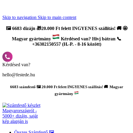
Újdonság: AI Varázsszámfestők ✨ | 2
0% bevezető kedvezmény
Skip to navigation
Skip to main content
🖼️
6683 dizájn 🎁20.000 Ft felett INGYENES szállítás!
🚚
🤩
Magyar gyártmány
Kérdésed van? Hívj bátran 📞
+36302150557 (H.-P. - 8-16 között)
Kérdésed van?
hello@festede.hu
6683 számfestő 🖼️ 20.000 Ft felett INGYENES szállítás! 🚚 Magyar
gyártmány
Összes Számfestő 🖼️