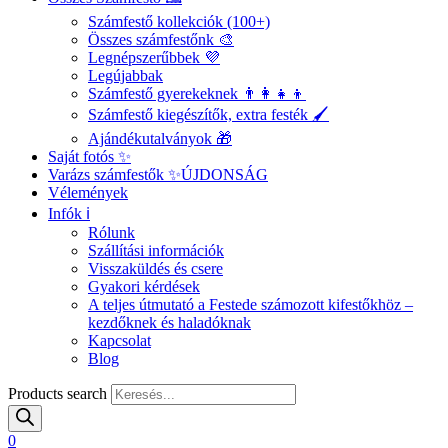
Számfestő kollekciók (100+)
Összes számfestőnk 🎨
Legnépszerűbbek 💜
Legújabbak
Számfestő gyerekeknek 👨‍👩‍👧‍👦
Számfestő kiegészítők, extra festék 🖌️
Ajándékutalványok 🎁
Saját fotós ✨
Varázs számfestők ✨
ÚJDONSÁG
Vélemények
Infók ℹ️
Rólunk
Szállítási információk
Visszaküldés és csere
Gyakori kérdések
A teljes útmutató a Festede számozott kifestőkhöz –
kezdőknek és haladóknak
Kapcsolat
Blog
Products search
0