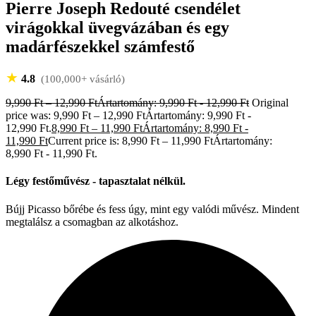
Pierre Joseph Redouté csendélet
virágokkal üvegvázában és egy
madárfészekkel számfestő
★
4.8
(100,000+ vásárló)
9,990
Ft
–
12,990
Ft
Ártartomány: 9,990 Ft - 12,990 Ft
Original
price was: 9,990 Ft – 12,990 FtÁrtartomány: 9,990 Ft -
12,990 Ft.
8,990
Ft
–
11,990
Ft
Ártartomány: 8,990 Ft -
11,990 Ft
Current price is: 8,990 Ft – 11,990 FtÁrtartomány:
8,990 Ft - 11,990 Ft.
Légy festőművész - tapasztalat nélkül.
Bújj Picasso bőrébe és fess úgy, mint egy valódi művész. Mindent
megtalálsz a csomagban az alkotáshoz.