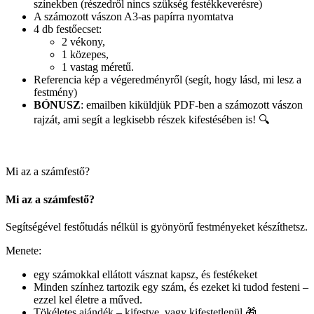
színekben (részedről nincs szükség festékkeverésre)
A számozott vászon A3-as papírra nyomtatva
4 db festőecset:
2 vékony,
1 közepes,
1 vastag méretű.
Referencia kép a végeredményről (segít, hogy lásd, mi lesz a
festmény)
BÓNUSZ
: emailben kiküldjük PDF-ben a számozott vászon
rajzát, ami segít a legkisebb részek kifestésében is! 🔍
Mi az a számfestő?
Mi az a számfestő?
Segítségével festőtudás nélkül is gyönyörű festményeket készíthetsz.
Menete:
egy számokkal ellátott vásznat kapsz, és festékeket
Minden színhez tartozik egy szám, és ezeket ki tudod festeni –
ezzel kel életre a műved.
Tökéletes ajándék – kifestve, vagy kifestetlenül 🎁