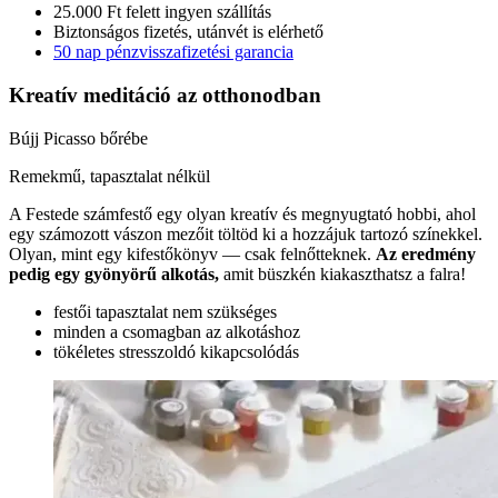
25.000 Ft felett ingyen szállítás
Biztonságos fizetés, utánvét is elérhető
50 nap pénzvisszafizetési garancia
Kreatív meditáció
az otthonodban
Bújj Picasso bőrébe
Remekmű, tapasztalat nélkül
A Festede számfestő egy olyan kreatív és megnyugtató hobbi, ahol
egy számozott vászon mezőit töltöd ki a hozzájuk tartozó színekkel.
Olyan, mint egy kifestőkönyv — csak felnőtteknek.
Az eredmény
pedig egy gyönyörű alkotás,
amit büszkén kiakaszthatsz a falra!
festői tapasztalat nem szükséges
minden a csomagban az alkotáshoz
tökéletes stresszoldó kikapcsolódás