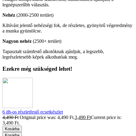
legnépszerűbb választás.
Nehéz
(2000-2500 terület)
Kihívást jelentő nehézségi fok, de részletes, gyönyörű végeredmény
a munka gyümölcse.
Nagyon nehéz
(2500+ terület)
Tapasztalt számfestő alkotóknak ajánljuk, a legszebb,
legrészletesebb képek alkothatóak meg.
Ezekre még szükséged lehet!
6 db-os részletfestő ecsetkészlet
4,490
Ft
Original price was: 4,490 Ft.
3,490
Ft
Current price is:
3,490 Ft.
Kosárba
Kosárba