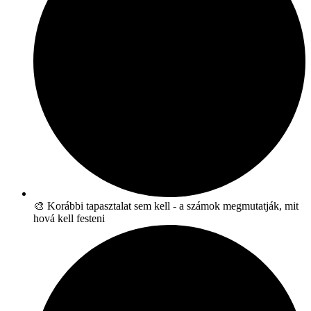
🎨 Korábbi tapasztalat sem kell - a számok megmutatják, mit
hová kell festeni