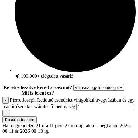
💜 100.000+ elégedett vásárló
Keretre feszítve kéred a vásznat?
Mit is jelent ez?
Pierre Joseph Redouté csendélet virágokkal üvegvázában és egy
-
madárfészekkel számfestő mennyiség
+
Kosárba teszem
Ha megrendeled 21 óra 11 perc 26 mp -ig, akkor megkapod 2026-
08-11 és 2026-08-13-ig.