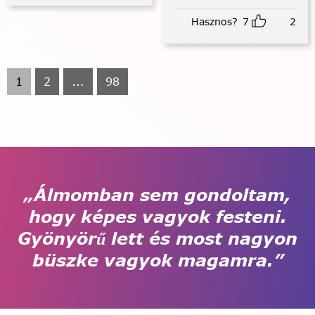
Hasznos?
7
2
1
2
...
98
„Álmomban sem gondoltam,
hogy képes vagyok festeni.
Gyönyörű lett és most nagyon
büszke vagyok magamra.”