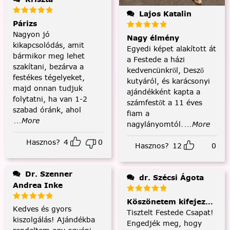
Lajos Katalin
Párizs
Nagyon jó
Nagy élmény
kikapcsolódás, amit
Egyedi képet alakított át
bármikor meg lehet
a Festede a házi
szakítani, bezárva a
kedvencünkről, Desző
festékes tégelyeket,
kutyáról, és karácsonyi
majd onnan tudjuk
ajándékként kapta a
folytatni, ha van 1-2
számfestőt a 11 éves
szabad óránk, ahol
fiam a
...More
nagylányomtól.
...More
Hasznos?
4
0
Hasznos?
12
0
Dr. Szenner
dr. Szécsi Ágota
Andrea Inke
Köszönetem kifejezése és
Kedves és gyors
Tisztelt Festede Csapat!
kiszolgálás! Ajándékba
Engedjék meg, hogy