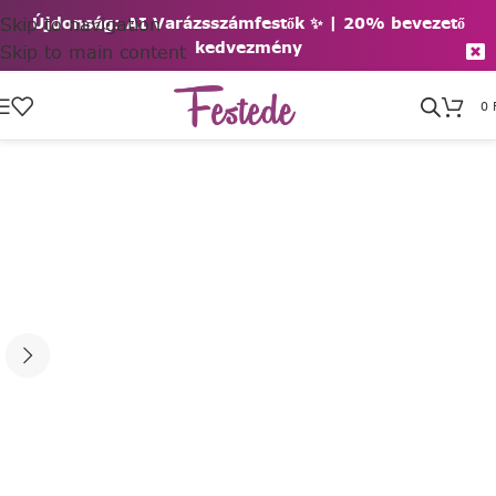
Skip to navigation
Újdonság: AI Varázsszámfestők ✨ | 2
0% bevezető
kedvezmény
Skip to main content
0