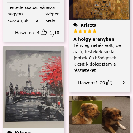
Festede csapat válasza
:
nagyon szépen
köszönjük a kedves
Kriszta
visszajelzést! :)
Hasznos?
4
0
A hölgy aranyban
Tényleg nehéz volt, de
az új festékek soklal
jobbak és bőségesek.
Kicsit kidolgoztam a
részleteket.
Hasznos?
29
2
Kriszta