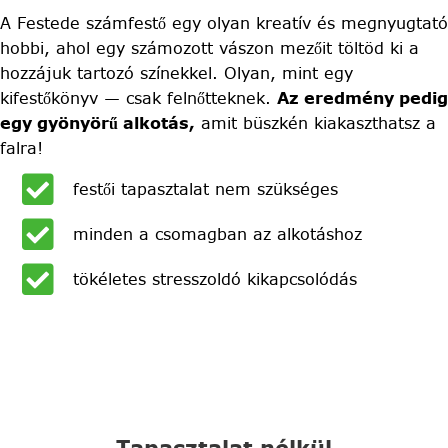
A Festede számfestő egy olyan kreatív és megnyugtató
hobbi, ahol egy számozott vászon mezőit töltöd ki a
hozzájuk tartozó színekkel. Olyan, mint egy
kifestőkönyv — csak felnőtteknek.
Az eredmény pedig
egy gyönyörű alkotás,
amit büszkén kiakaszthatsz a
falra!
festői tapasztalat nem szükséges
minden a csomagban az alkotáshoz
tökéletes stresszoldó kikapcsolódás
Tapasztalat nélkül