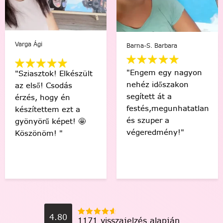
Barna-S. Barbara
B. Adrienn
"Engem egy nagyon
"Én és a kislányom
nehéz időszakon
együtt festettük az
segített át a
általa kiválasztott
festés,megunhatatlan
képet. Élveztük
és szuper a
minden pillanatát!"
végeredmény!"
4.80
1171 visszajelzés alapján