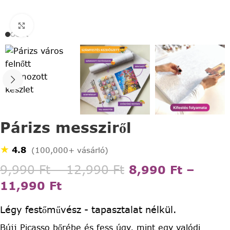
Click to enlarge
Párizs messziről
★
4.8
(100,000+ vásárló)
9,990
Ft
–
12,990
Ft
8,990
Ft
–
11,990
Ft
Légy festőművész - tapasztalat nélkül.
Bújj Picasso bőrébe és fess úgy, mint egy valódi