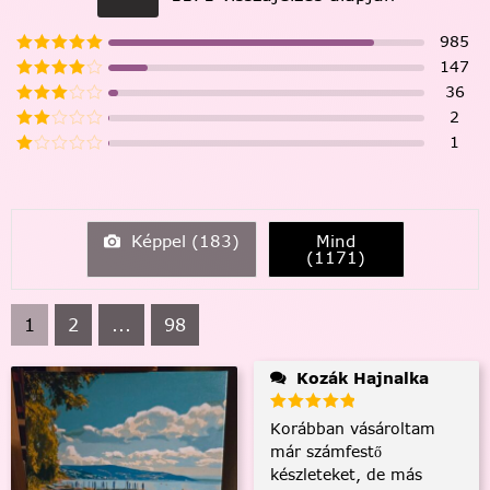
985
147
36
2
1
Képpel (
183
)
Mind
(
1171
)
1
2
...
98
Kozák Hajnalka
Korábban vásároltam
már számfestő
készleteket, de más