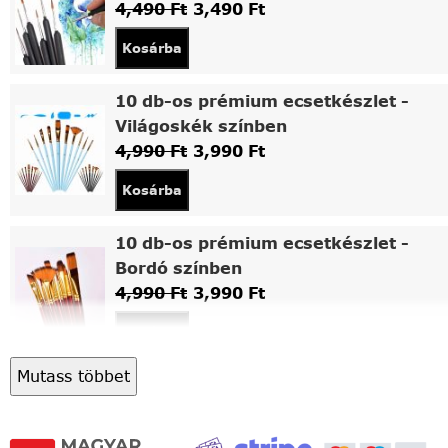
4,490
Ft
3,490
Ft
Kosárba
10 db-os prémium ecsetkészlet -
Világoskék színben
4,990
Ft
3,990
Ft
Kosárba
10 db-os prémium ecsetkészlet -
Bordó színben
4,990
Ft
3,990
Ft
Kosárba
Mutass többet
Asztali fa festőállvány
5,490
Ft
4,490
Ft