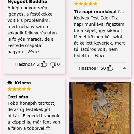
Nyugodt Buddha
A kép nagyon szép,
Tíz napi munkával fejezt
igényes, a festékekkel
Kedves Fest Ede! Tíz
volt kis problémám,
napi munkával fejeztem
mert néhány szín a
be a képet, így sikerült.
sokadik felkeverés után
Menet közben két szint
is folyós maradt, de a
át kellett keverjek, mert
Festede csapata
túl lazúros volt, nem
nagyon
...More
fedett r
...More
Hasznos?
2
0
Hasznos?
50
4
Kriszta
Őszi séta
Több hónapih tatrtott,
de az új festékek jól
bírták. Elégedett vagyok
a képpel is, már fent van
a falon a többivel.🙂