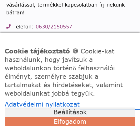
vásárlással, termékkel kapcsolatban írj nekünk
bátran!
Telefon:
0630/2150557
Ügyfélszolgálati e-mail: hello@festede.hu
Egyedi képes számfestőkkel kapcsolatban:
Cookie tájékoztató 🍪
Cookie-kat
egyedi@festede.hu
használunk, hogy javítsuk a
Facebook Messenger
weboldalunkon történő felhasználói
Csatlakozz 19.000 fős
Facebook csoportunkhoz!
élményt, személyre szabjuk a
tartalmakat és hirdetéseket, valamint
weboldalunkat jobbá tegyük.
Adatvédelmi nyilatkozat
Beállítások
Elfogadom