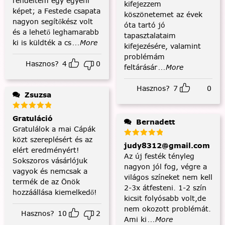
rendeltem egy egyéni
kifejezzem
képet; a Festede csapata
köszönetemet az évek
nagyon segítőkész volt
óta tartó jó
és a lehető leghamarabb
tapasztalataim
ki is küldték a cs
...More
kifejezésére, valamint
problémám
Hasznos?
4
0
feltárásár
...More
Hasznos?
7
0
Zsuzsa
Gratuláció
Bernadett
Gratulálok a mai Cápák
közt szereplésért és az
judy8312@gmail.com
elért eredményért!
Az új festék tényleg
Sokszoros vásárlójuk
nagyon jól fog, végre a
vagyok és nemcsak a
világos színeket nem kell
termék de az Önök
2-3x átfesteni. 1-2 szín
hozzáállása kiemelkedő!
kicsit folyósabb volt,de
nem okozott problémát.
Hasznos?
10
2
Ami ki
...More