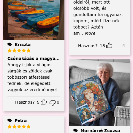
oldalról, mert ott
olcsóbb volt, és
gondoltam ha ugyanazt
kapom, miért fizetnék
többet? Aztán
am
...More
Kriszta
Hasznos?
18
4
Csónakázás a magyar tengeren
Ahogy írják a világos
sárgák és zöldek csak
többszöri átfestéssel
fednek, de elégedett
vagyok az eredménnyel.
Hasznos?
5
0
Petra
Mornárné Zsuzsa