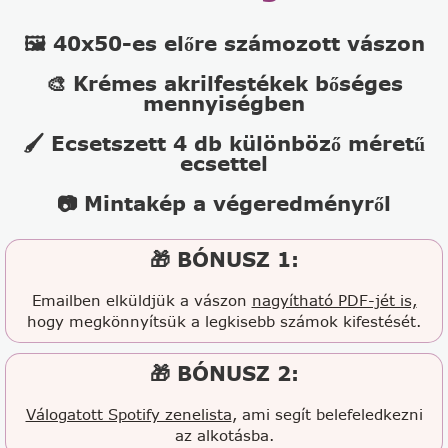
🖼️ 40x50-es előre számozott vászon
🎨 Krémes akrilfestékek bőséges
mennyiségben
🖌️ Ecsetszett 4 db különböző méretű
ecsettel
📷 Mintakép a végeredményről
🎁 BÓNUSZ 1:
Emailben elküldjük a vászon
nagyítható PDF-jét is,
hogy megkönnyítsük a legkisebb számok kifestését.
🎁 BÓNUSZ 2:
Válogatott Spotify zenelista
, ami segít belefeledkezni
az alkotásba.