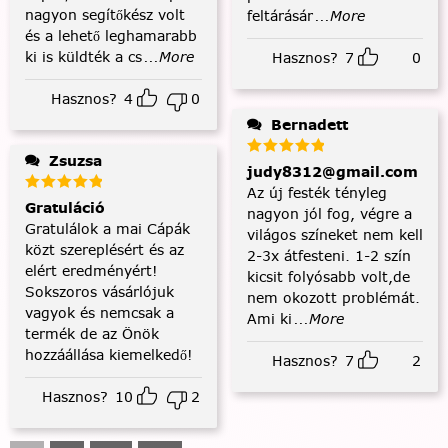
nagyon segítőkész volt
feltárásár
...More
és a lehető leghamarabb
ki is küldték a cs
...More
Hasznos?
7
0
Hasznos?
4
0
Bernadett
Zsuzsa
judy8312@gmail.com
Az új festék tényleg
Gratuláció
nagyon jól fog, végre a
Gratulálok a mai Cápák
világos színeket nem kell
közt szereplésért és az
2-3x átfesteni. 1-2 szín
elért eredményért!
kicsit folyósabb volt,de
Sokszoros vásárlójuk
nem okozott problémát.
vagyok és nemcsak a
Ami ki
...More
termék de az Önök
hozzáállása kiemelkedő!
Hasznos?
7
2
Hasznos?
10
2