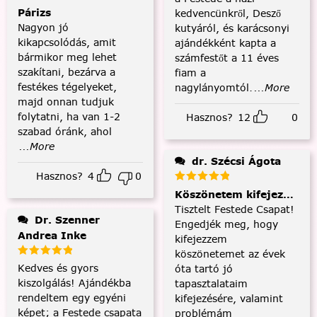
Párizs
kedvencünkről, Desző
Nagyon jó
kutyáról, és karácsonyi
kikapcsolódás, amit
ajándékként kapta a
bármikor meg lehet
számfestőt a 11 éves
szakítani, bezárva a
fiam a
festékes tégelyeket,
nagylányomtól.
...More
majd onnan tudjuk
folytatni, ha van 1-2
Hasznos?
12
0
szabad óránk, ahol
...More
dr. Szécsi Ágota
Hasznos?
4
0
Köszönetem kifejezése és
Tisztelt Festede Csapat!
Dr. Szenner
Engedjék meg, hogy
Andrea Inke
kifejezzem
köszönetemet az évek
Kedves és gyors
óta tartó jó
kiszolgálás! Ajándékba
tapasztalataim
rendeltem egy egyéni
kifejezésére, valamint
képet; a Festede csapata
problémám