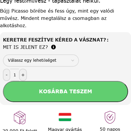
Légy festőművész - tapasztalat nélkül.
Bújj Picasso bőrébe és fess úgy, mint egy valódi
művész. Mindent megtalálsz a csomagban az
alkotáshoz.
KERETRE FESZÍTVE KÉRED A VÁSZNAT?
MIT IS JELENT EZ?
-
+
KOSÁRBA TESZEM
50 napos
Magyar gyártás
20.000 Ft felett