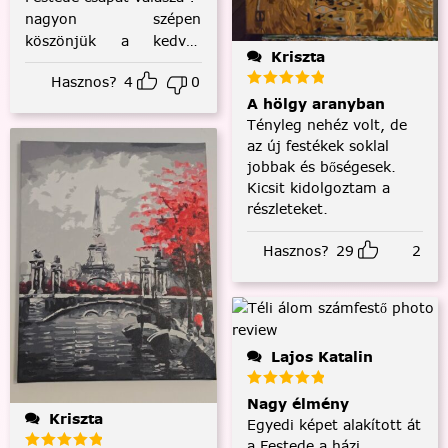
nagyon szépen
köszönjük a kedves
Kriszta
visszajelzést! :)
Hasznos?
4
0
A hölgy aranyban
Tényleg nehéz volt, de
az új festékek soklal
jobbak és bőségesek.
Kicsit kidolgoztam a
részleteket.
Hasznos?
29
2
Lajos Katalin
Nagy élmény
Kriszta
Egyedi képet alakított át
a Festede a házi