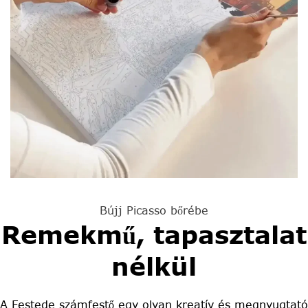
Bújj Picasso bőrébe
Remekmű, tapasztalat
nélkül
A Festede számfestő egy olyan kreatív és megnyugtató