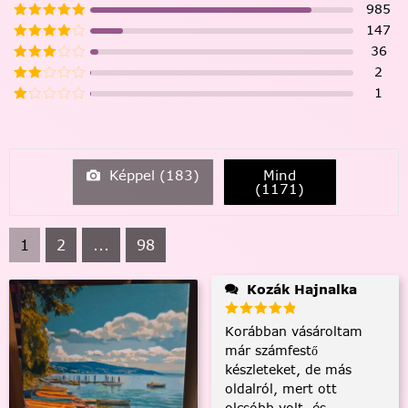
985
147
36
2
1
Képpel (
183
)
Mind
(
1171
)
1
2
...
98
Kozák Hajnalka
Korábban vásároltam
már számfestő
készleteket, de más
oldalról, mert ott
olcsóbb volt, és