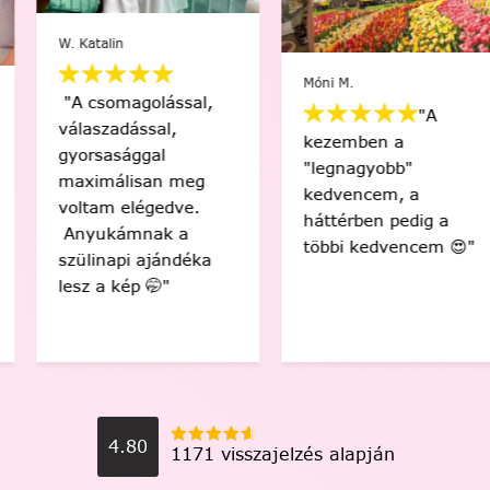
W. Katalin
Móni M.
"A csomagolással,
"A
válaszadással,
kezemben a
gyorsasággal
"legnagyobb"
maximálisan meg
kedvencem, a
voltam elégedve.
háttérben pedig a
Anyukámnak a
többi kedvencem 😍"
szülinapi ajándéka
lesz a kép 🤭"
4.80
1171 visszajelzés alapján