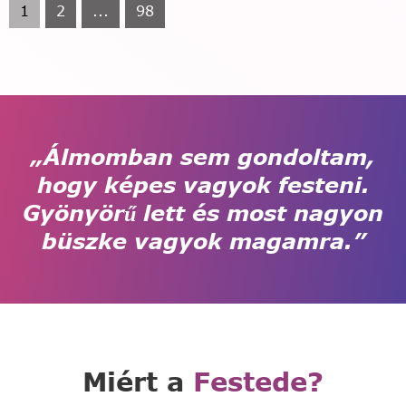
1
2
...
98
„Álmomban sem gondoltam,
hogy képes vagyok festeni.
Gyönyörű lett és most nagyon
büszke vagyok magamra.”
Miért a
Festede?