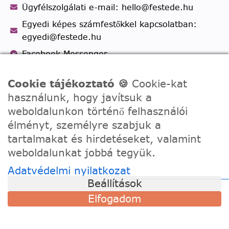
Ügyfélszolgálati e-mail: hello@festede.hu
Egyedi képes számfestőkkel kapcsolatban:
egyedi@festede.hu
Facebook Messenger
Csatlakozz 19.000 fős
Facebook csoportunkhoz!
Cookie tájékoztató 🍪
Cookie-kat
használunk, hogy javítsuk a
weboldalunkon történő felhasználói
élményt, személyre szabjuk a
tartalmakat és hirdetéseket, valamint
weboldalunkat jobbá tegyük.
Adatvédelmi nyilatkozat
Beállítások
© 2020 - 2026 Festede Kft. Minden jog fenntartva
Elfogadom
Adatvédelem
Általános Szerződési Feltételek
Webhelytérkép