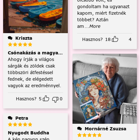
gondoltam ha ugyanazt
kapom, miért fizetnék
többet? Aztán
am
...More
Kriszta
Hasznos?
18
4
Csónakázás a magyar tengeren
Ahogy írják a világos
sárgák és zöldek csak
többszöri átfestéssel
fednek, de elégedett
vagyok az eredménnyel.
Hasznos?
5
0
Petra
Mornárné Zsuzsa
Nyugodt Buddha
A kép nagyon szép,