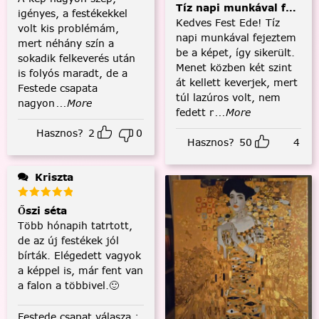
Tíz napi munkával fejezt
igényes, a festékekkel
Kedves Fest Ede! Tíz
volt kis problémám,
napi munkával fejeztem
mert néhány szín a
be a képet, így sikerült.
sokadik felkeverés után
Menet közben két szint
is folyós maradt, de a
át kellett keverjek, mert
Festede csapata
túl lazúros volt, nem
nagyon
...More
fedett r
...More
Hasznos?
2
0
Hasznos?
50
4
Kriszta
Őszi séta
Több hónapih tatrtott,
de az új festékek jól
bírták. Elégedett vagyok
a képpel is, már fent van
a falon a többivel.🙂
Festede csapat válasza
: