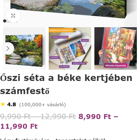
Click to enlarge
Őszi séta a béke kertjében
számfestő
★
4.8
(100,000+ vásárló)
9,990
Ft
–
12,990
Ft
8,990
Ft
–
11,990
Ft