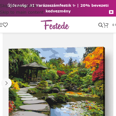
Skip to navigation
Újdonság: AI Varázsszámfestők ✨ | 2
0% bevezető
kedvezmény
Skip to main content
0