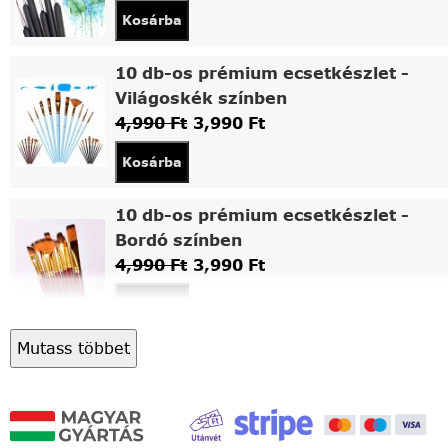
Kosárba
10 db-os prémium ecsetkészlet -
Világoskék színben
4,990
Ft
3,990
Ft
Kosárba
10 db-os prémium ecsetkészlet -
Bordó színben
4,990
Ft
3,990
Ft
Kosárba
Mutass többet
Asztali fa festőállvány
5,490
Ft
4,490
Ft
Kosárba