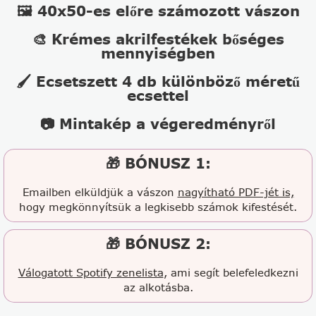
🖼️ 40x50-es előre számozott vászon
🎨 Krémes akrilfestékek bőséges
mennyiségben
🖌️ Ecsetszett 4 db különböző méretű
ecsettel
📷 Mintakép a végeredményről
🎁 BÓNUSZ 1:
Emailben elküldjük a vászon
nagyítható PDF-jét is,
hogy megkönnyítsük a legkisebb számok kifestését.
🎁 BÓNUSZ 2:
Válogatott Spotify zenelista
, ami segít belefeledkezni
az alkotásba.