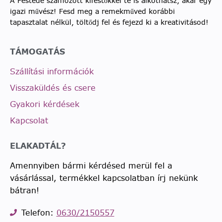
A Festede számozott kifestőkkel te is alkothatsz, akár egy
igazi művész! Fesd meg a remekműved korábbi
tapasztalat nélkül, töltődj fel és fejezd ki a kreativitásod!
TÁMOGATÁS
Szállítási információk
Visszaküldés és csere
Gyakori kérdések
Kapcsolat
ELAKADTÁL?
Amennyiben bármi kérdésed merül fel a
vásárlással, termékkel kapcsolatban írj nekünk
bátran!
Telefon:
0630/2150557