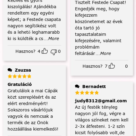
Kedves és gyors
Tisztelt Festede Csapat!
kiszolgálás! Ajándékba
Engedjék meg, hogy
rendeltem egy egyéni
kifejezzem
képet; a Festede csapata
köszönetemet az évek
nagyon segítőkész volt
óta tartó jó
és a lehető leghamarabb
tapasztalataim
ki is küldték a cs
...More
kifejezésére, valamint
problémám
Hasznos?
4
0
feltárásár
...More
Hasznos?
7
0
Zsuzsa
Gratuláció
Bernadett
Gratulálok a mai Cápák
közt szereplésért és az
judy8312@gmail.com
elért eredményért!
Az új festék tényleg
Sokszoros vásárlójuk
nagyon jól fog, végre a
vagyok és nemcsak a
világos színeket nem kell
termék de az Önök
2-3x átfesteni. 1-2 szín
hozzáállása kiemelkedő!
kicsit folyósabb volt,de