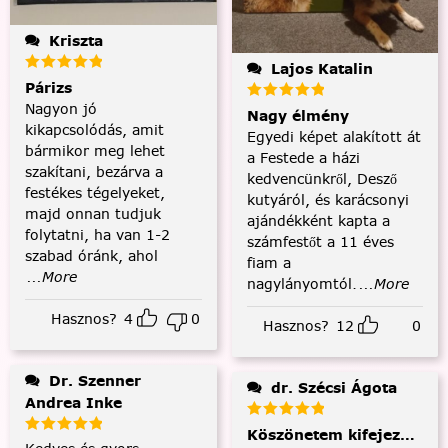
Kriszta
Lajos Katalin
Párizs
Nagyon jó
Nagy élmény
kikapcsolódás, amit
Egyedi képet alakított át
bármikor meg lehet
a Festede a házi
szakítani, bezárva a
kedvencünkről, Desző
festékes tégelyeket,
kutyáról, és karácsonyi
majd onnan tudjuk
ajándékként kapta a
folytatni, ha van 1-2
számfestőt a 11 éves
szabad óránk, ahol
fiam a
...More
nagylányomtól.
...More
Hasznos?
4
0
Hasznos?
12
0
Dr. Szenner
dr. Szécsi Ágota
Andrea Inke
Köszönetem kifejezése és