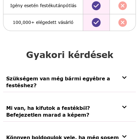
Igény esetén festékutánpótlás
100,000+ elégedett vásárló
Gyakori kérdések
Szükségem van még bármi egyébre a
festéshez?
Mi van, ha kifutok a festékből?
Befejezetlen marad a képem?
Könnyen boldogulok vele, ha még sosem