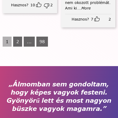
nem okozott problémát.
Hasznos?
10
2
Ami ki
...More
Hasznos?
7
2
1
2
...
98
„Álmomban sem gondoltam,
hogy képes vagyok festeni.
Gyönyörű lett és most nagyon
büszke vagyok magamra.”