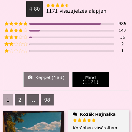
4.80
1171 visszajelzés alapján
985
147
36
2
1
Képpel (
183
)
Mind
(
1171
)
1
2
...
98
Kozák Hajnalka
Korábban vásároltam