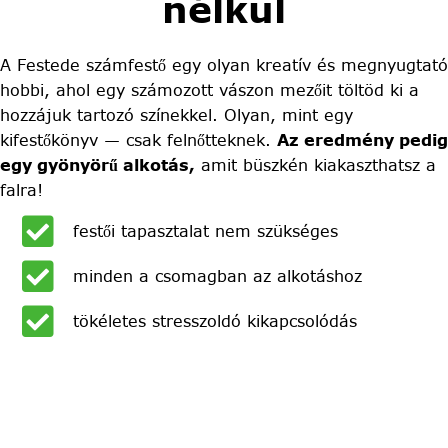
nélkül
A Festede számfestő egy olyan kreatív és megnyugtató
hobbi, ahol egy számozott vászon mezőit töltöd ki a
hozzájuk tartozó színekkel. Olyan, mint egy
kifestőkönyv — csak felnőtteknek.
Az eredmény pedig
egy gyönyörű alkotás,
amit büszkén kiakaszthatsz a
falra!
festői tapasztalat nem szükséges
minden a csomagban az alkotáshoz
tökéletes stresszoldó kikapcsolódás