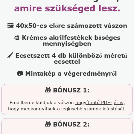
amire szükséged lesz.
🖼️ 40x50-es előre számozott vászon
🎨 Krémes akrilfestékek bőséges
mennyiségben
🖌️ Ecsetszett 4 db különböző méretű
ecsettel
📷 Mintakép a végeredményről
🎁 BÓNUSZ 1:
Emailben elküldjük a vászon
nagyítható PDF-jét is,
hogy megkönnyítsük a legkisebb számok kifestését.
🎁 BÓNUSZ 2: