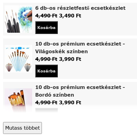
6 db-os részletfestő ecsetkészlet
4,490
Ft
3,490
Ft
Kosárba
10 db-os prémium ecsetkészlet -
Világoskék színben
4,990
Ft
3,990
Ft
Kosárba
10 db-os prémium ecsetkészlet -
Bordó színben
4,990
Ft
3,990
Ft
Kosárba
Mutass többet
Asztali fa festőállvány