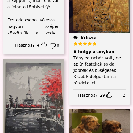
a képpel is, már fent van
a falon a többivel.🙂
Festede csapat válasza
:
nagyon szépen
köszönjük a kedves
Kriszta
visszajelzést! :)
Hasznos?
4
0
A hölgy aranyban
Tényleg nehéz volt, de
az új festékek soklal
jobbak és bőségesek.
Kicsit kidolgoztam a
részleteket.
Hasznos?
29
2