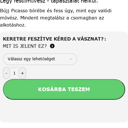
Légy festőművész - tapasztalat nélkül.
Bújj Picasso bőrébe és fess úgy, mint egy valódi
művész. Mindent megtalálsz a csomagban az
alkotáshoz.
KERETRE FESZÍTVE KÉRED A VÁSZNAT?
MIT IS JELENT EZ?
-
+
KOSÁRBA TESZEM