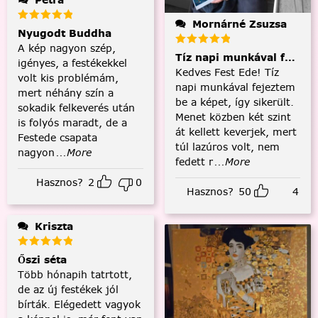
Mornárné Zsuzsa
Nyugodt Buddha
A kép nagyon szép,
Tíz napi munkával fejezt
igényes, a festékekkel
Kedves Fest Ede! Tíz
volt kis problémám,
napi munkával fejeztem
mert néhány szín a
be a képet, így sikerült.
sokadik felkeverés után
Menet közben két szint
is folyós maradt, de a
át kellett keverjek, mert
Festede csapata
túl lazúros volt, nem
nagyon
...More
fedett r
...More
Hasznos?
2
0
Hasznos?
50
4
Kriszta
Őszi séta
Több hónapih tatrtott,
de az új festékek jól
bírták. Elégedett vagyok