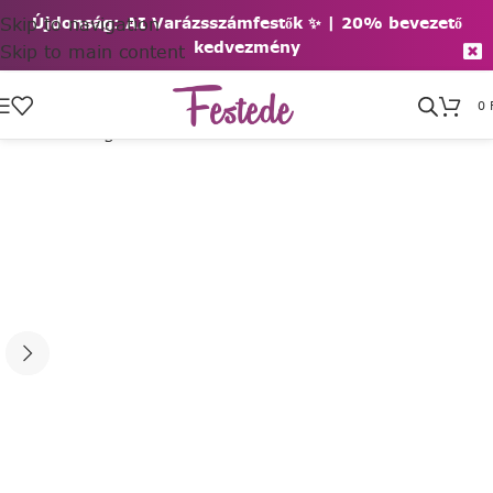
Skip to navigation
Újdonság: AI Varázsszámfestők ✨ | 2
0% bevezető
kedvezmény
Skip to main content
0