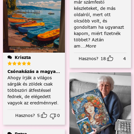
már számfestő
készleteket, de más
oldalról, mert ott
olcsóbb volt, és
gondoltam ha ugyanazt
kapom, miért fizetnék
többet? Aztán
am
...More
Kriszta
Hasznos?
18
4
Csónakázás a magyar tengeren
Ahogy írják a világos
sárgák és zöldek csak
többszöri átfestéssel
fednek, de elégedett
vagyok az eredménnyel.
Hasznos?
5
0
Petra