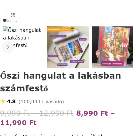
Click to enlarge
Őszi hangulat a lakásban
számfestő
★
4.8
(100,000+ vásárló)
9,990
Ft
–
12,990
Ft
8,990
Ft
–
11,990
Ft