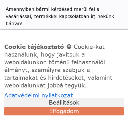
Amennyiben bármi kérdésed merül fel a
vásárlással, termékkel kapcsolatban írj nekünk
bátran!
Telefon:
0630/2150557
Ügyfélszolgálati e-mail: hello@festede.hu
Cookie tájékoztató 🍪
Cookie-kat
használunk, hogy javítsuk a
Egyedi képes számfestőkkel kapcsolatban:
weboldalunkon történő felhasználói
egyedi@festede.hu
élményt, személyre szabjuk a
Facebook Messenger
tartalmakat és hirdetéseket, valamint
Csatlakozz 19.000 fős
Facebook csoportunkhoz!
weboldalunkat jobbá tegyük.
Adatvédelmi nyilatkozat
Beállítások
Elfogadom