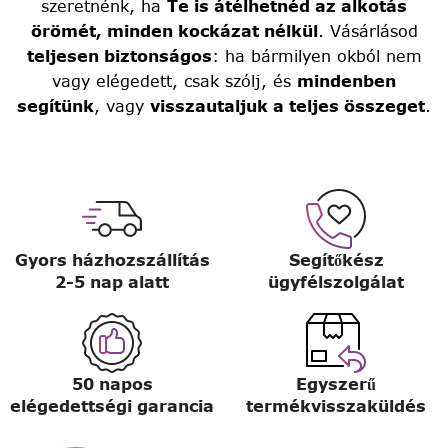
szeretnénk, ha
Te is átélhetnéd az alkotás
örömét, minden kockázat nélkül
. Vásárlásod
teljesen biztonságos
: ha bármilyen okból nem
vagy elégedett, csak szólj, és
mindenben
segítünk
, vagy
visszautaljuk a teljes összeget
.
Gyors házhozszállítás
Segítőkész
2-5 nap alatt
ügyfélszolgálat
50 napos
Egyszerű
elégedettségi garancia
termékvisszaküldés