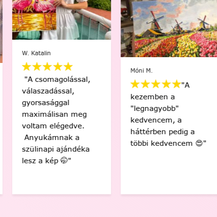
W. Katalin
Móni M.
"A csomagolással,
"A
válaszadással,
kezemben a
gyorsasággal
"legnagyobb"
maximálisan meg
kedvencem, a
voltam elégedve.
háttérben pedig a
Anyukámnak a
többi kedvencem 😍"
szülinapi ajándéka
lesz a kép 🤭"